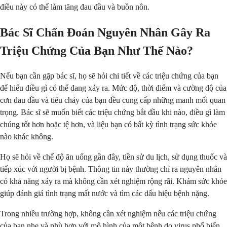
điều này có thể làm tăng đau đầu và buồn nôn.
Bác Sĩ Chẩn Đoán Nguyên Nhân Gây Ra
Triệu Chứng Của Bạn Như Thế Nào?
Nếu bạn cần gặp bác sĩ, họ sẽ hỏi chi tiết về các triệu chứng của bạn
để hiểu điều gì có thể đang xảy ra. Mức độ, thời điểm và cường độ của
cơn đau đầu và tiêu chảy của bạn đều cung cấp những manh mối quan
trọng. Bác sĩ sẽ muốn biết các triệu chứng bắt đầu khi nào, điều gì làm
chúng tốt hơn hoặc tệ hơn, và liệu bạn có bất kỳ tình trạng sức khỏe
nào khác không.
Họ sẽ hỏi về chế độ ăn uống gần đây, tiền sử du lịch, sử dụng thuốc và
tiếp xúc với người bị bệnh. Thông tin này thường chỉ ra nguyên nhân
có khả năng xảy ra mà không cần xét nghiệm rộng rãi. Khám sức khỏe
giúp đánh giá tình trạng mất nước và tìm các dấu hiệu bệnh nặng.
Trong nhiều trường hợp, không cần xét nghiệm nếu các triệu chứng
của bạn nhẹ và phù hợp với mô hình của một bệnh do virus phổ biến.