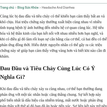
Trang chủ
Blog Sức Khỏe
Headache And Diarrhea
Cùng lúc bị đau đầu và tiêu chảy có thể khiến bạn cảm thấy bất an và
khó chịu. Hai triệu chứng này thường xuất hiện cùng nhau vì nhiều
tình trạng bệnh lý ảnh hưởng đến nhiều hệ cơ quan cùng lúc. Hệ tiêu
hóa và hệ thần kinh của bạn kết nối với nhau nhiều hơn bạn nghĩ, và
khi có điều gì đó làm rối loạn sự cân bằng của cơ thể, cả hai đều có thể
phản ứng đồng thời. Hiểu được nguyên nhân có thể gây ra các triệu
chứng này sẽ giúp bạn cảm thấy vững vàng hơn và biết khi nào cần đi
khám.
Đau Đầu và Tiêu Chảy Cùng Lúc Có Ý
Nghĩa Gì?
Khi đau đầu và tiêu chảy xảy ra cùng nhau, cơ thể bạn thường đang
phản ứng với một tác nhân hoặc căng thẳng chung. Sự kết hợp này
phổ biến nhất là dấu hiệu của nhiễm trùng, mất nước hoặc phản ứng
toàn thân với thứ gì đó bạn đã ăn hoặc tiếp xúc. Sự liên kết này trở nên