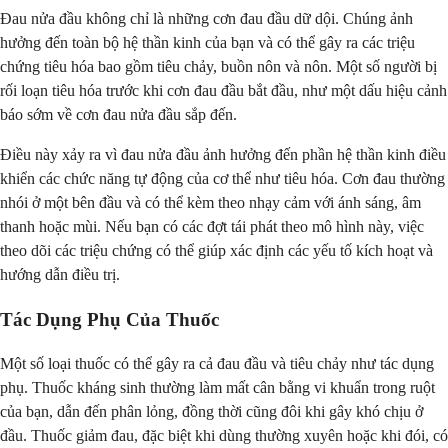
Đau nửa đầu không chỉ là những cơn đau đầu dữ dội. Chúng ảnh
hưởng đến toàn bộ hệ thần kinh của bạn và có thể gây ra các triệu
chứng tiêu hóa bao gồm tiêu chảy, buồn nôn và nôn. Một số người bị
rối loạn tiêu hóa trước khi cơn đau đầu bắt đầu, như một dấu hiệu cảnh
báo sớm về cơn đau nửa đầu sắp đến.
Điều này xảy ra vì đau nửa đầu ảnh hưởng đến phần hệ thần kinh điều
khiển các chức năng tự động của cơ thể như tiêu hóa. Cơn đau thường
nhói ở một bên đầu và có thể kèm theo nhạy cảm với ánh sáng, âm
thanh hoặc mùi. Nếu bạn có các đợt tái phát theo mô hình này, việc
theo dõi các triệu chứng có thể giúp xác định các yếu tố kích hoạt và
hướng dẫn điều trị.
Tác Dụng Phụ Của Thuốc
Một số loại thuốc có thể gây ra cả đau đầu và tiêu chảy như tác dụng
phụ. Thuốc kháng sinh thường làm mất cân bằng vi khuẩn trong ruột
của bạn, dẫn đến phân lỏng, đồng thời cũng đôi khi gây khó chịu ở
đầu. Thuốc giảm đau, đặc biệt khi dùng thường xuyên hoặc khi đói, có