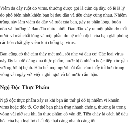
Viêm dạ dày ruột do virus, thường được gọi là cúm dạ dày, có lẽ là lý
do phổ biến nhất khiến bạn bị đau đầu và tiêu chảy cùng nhau. Nhiễm
trùng này làm viêm dạ dày và ruột của bạn, gây ra phân lỏng, buồn
nôn và thường là đau đầu nhức nhối. Đau đầu xảy ra một phần do mất
nước vì mất chất lỏng và một phần do hệ miễn dịch của bạn giải phóng
các hóa chất gây viêm khi chống lại virus.
Bạn cũng có thể cảm thấy mệt mỏi, sốt nhẹ và đau cơ. Các loại virus
này lây lan dễ dàng qua thực phẩm, nước bị ô nhiễm hoặc tiếp xúc gần
với người bị bệnh. Hầu hết mọi người bắt đầu cảm thấy tốt hơn trong
vòng vài ngày với việc nghỉ ngơi và bù nước cẩn thận.
Ngộ Độc Thực Phẩm
Ngộ độc thực phẩm xảy ra khi bạn ăn thứ gì đó bị nhiễm vi khuẩn,
virus hoặc độc tố. Cơ thể bạn phản ứng nhanh chóng, thường là trong
vòng vài giờ sau khi ăn thực phẩm có vấn đề. Tiêu chảy là cách hệ tiêu
hóa của bạn loại bỏ chất độc hại càng nhanh càng tốt.