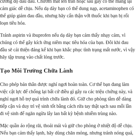
cường độ đau đầu. Chườm mát lên trán hoặc sau gáy có thể mang lại
cảm giác dễ chịu. Nếu dạ dày bạn có thể dung nạp, acetaminophen có
thể giúp giảm đau đầu, nhưng hãy cẩn thận với thuốc khi bạn bị rối
loạn tiêu hóa.
Tránh aspirin và ibuprofen nếu dạ dày bạn cảm thấy nhạy cảm, vì
chúng có thể gây kích ứng niêm mạc tiêu hóa của bạn. Đôi khi đau
đầu sẽ cải thiện đáng kể khi bạn khắc phục tình trạng mất nước, vì vậy
hãy tập trung vào chất lỏng trước.
Tạo Môi Trường Chữa Lành
Cho phép bản thân được nghỉ ngơi hoàn toàn. Cơ thể bạn đang làm
việc cật lực để chống lại bất cứ điều gì gây ra các triệu chứng này, và
nghỉ ngơi hỗ trợ quá trình chữa lành đó. Giữ cho phòng tắm dễ dàng
tiếp cận và duy trì vệ sinh tốt bằng cách rửa tay thật sạch sau mỗi lần
đi vệ sinh để ngăn ngừa lây lan bất kỳ bệnh nhiễm trùng nào.
Mặc quần áo rộng rãi, thoải mái và giữ cho phòng ở nhiệt độ dễ chịu.
Nếu bạn cảm thấy lạnh, hãy dùng chăn mỏng, nhưng tránh nóng quá,