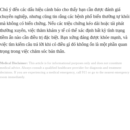
Chú ý đến các dấu hiệu cảnh báo cho thấy bạn cần được đánh giá
chuyên nghiệp, nhưng cũng tin rằng các bệnh phổ biến thường tự khỏi
mà không có biến chứng. Nếu các triệu chứng kéo dài hoặc tái phát
thường xuyên, việc thăm khám y tế có thể xác định bất kỳ tình trạng
tiềm ẩn nào cần điều trị đặc biệt. Bạn xứng đáng được khỏe mạnh, và
việc tìm kiếm câu trả lời khi có điều gì đó không ổn là một phần quan
trọng trong việc chăm sóc bản thân.
Medical Disclaimer:
This article is for informational purposes only and does not constitute
medical advice. Always consult a qualified healthcare provider for diagnosis and treatment
decisions. If you are experiencing a medical emergency, call 911 or go to the nearest emergency
room immediately.