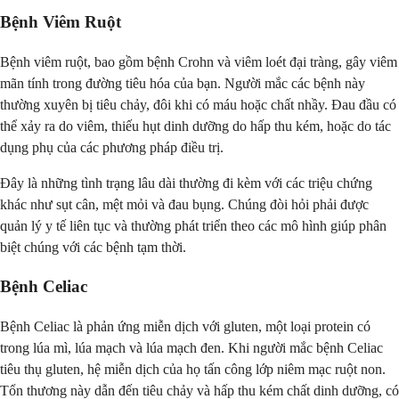
Bệnh Viêm Ruột
Bệnh viêm ruột, bao gồm bệnh Crohn và viêm loét đại tràng, gây viêm
mãn tính trong đường tiêu hóa của bạn. Người mắc các bệnh này
thường xuyên bị tiêu chảy, đôi khi có máu hoặc chất nhầy. Đau đầu có
thể xảy ra do viêm, thiếu hụt dinh dưỡng do hấp thu kém, hoặc do tác
dụng phụ của các phương pháp điều trị.
Đây là những tình trạng lâu dài thường đi kèm với các triệu chứng
khác như sụt cân, mệt mỏi và đau bụng. Chúng đòi hỏi phải được
quản lý y tế liên tục và thường phát triển theo các mô hình giúp phân
biệt chúng với các bệnh tạm thời.
Bệnh Celiac
Bệnh Celiac là phản ứng miễn dịch với gluten, một loại protein có
trong lúa mì, lúa mạch và lúa mạch đen. Khi người mắc bệnh Celiac
tiêu thụ gluten, hệ miễn dịch của họ tấn công lớp niêm mạc ruột non.
Tổn thương này dẫn đến tiêu chảy và hấp thu kém chất dinh dưỡng, có