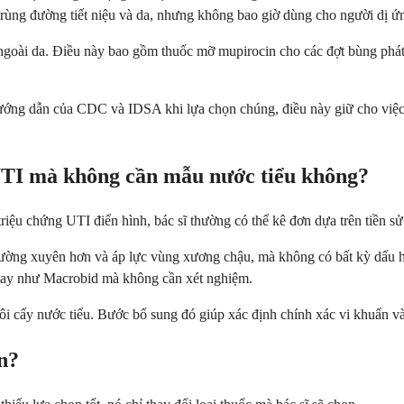
ùng đường tiết niệu và da, nhưng không bao giờ dùng cho người dị ứn
 ngoài da. Điều này bao gồm thuốc mỡ mupirocin cho các đợt bùng phát
hướng dẫn của CDC và IDSA khi lựa chọn chúng, điều này giữ cho việc 
 UTI mà không cần mẫu nước tiểu không?
riệu chứng UTI điển hình, bác sĩ thường có thể kê đơn dựa trên tiền s
u thường xuyên hơn và áp lực vùng xương chậu, mà không có bất kỳ dấu 
 tay như Macrobid mà không cần xét nghiệm.
 cấy nước tiểu. Bước bổ sung đó giúp xác định chính xác vi khuẩn và ng
in?