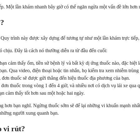
iếp. Một lần khám nhanh bây giờ có thể ngăn ngừa một vấn đề lớn hơn 
o?
. Quy trình này được xây dựng để tương tự như một lần khám trực tiếp,
ó chịu. Đây là cách nó thường diễn ra từ đầu đến cuối:
ạn cảm thấy ốm, tiền sử bệnh lý và bất kỳ dị ứng thuốc nào, đặc biệt là
bạn. Qua video, điện thoại hoặc tin nhắn, họ kiểm tra xem nhiễm trùng 
 đơn thuốc sẽ được gửi thẳng đến hiệu thuốc địa phương của bạn.
đơn thuốc trong vòng 1 đến 4 giờ, và nhiều nơi có dịch vụ lái xe qua 
bạn cảm thấy tốt hơn sau một hoặc hai ngày.
g hơn bạn nghĩ. Ngừng thuốc sớm sẽ để lại những vi khuẩn mạnh nhất 
cả những người xung quanh bạn.
o vi rút?