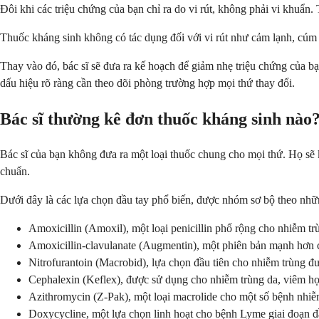
Đôi khi các triệu chứng của bạn chỉ ra do vi rút, không phải vi khuẩn.
Thuốc kháng sinh không có tác dụng đối với vi rút như cảm lạnh, cú
Thay vào đó, bác sĩ sẽ đưa ra kế hoạch để giảm nhẹ triệu chứng của b
dấu hiệu rõ ràng cần theo dõi phòng trường hợp mọi thứ thay đổi.
Bác sĩ thường kê đơn thuốc kháng sinh nào
Bác sĩ của bạn không đưa ra một loại thuốc chung cho mọi thứ. Họ sẽ
chuẩn.
Dưới đây là các lựa chọn đầu tay phổ biến, được nhóm sơ bộ theo nhữn
Amoxicillin (Amoxil), một loại penicillin phổ rộng cho nhiễm t
Amoxicillin-clavulanate (Augmentin), một phiên bản mạnh hơn c
Nitrofurantoin (Macrobid), lựa chọn đầu tiên cho nhiễm trùng đ
Cephalexin (Keflex), được sử dụng cho nhiễm trùng da, viêm họn
Azithromycin (Z-Pak), một loại macrolide cho một số bệnh nhiễm
Doxycycline, một lựa chọn linh hoạt cho bệnh Lyme giai đoạn 