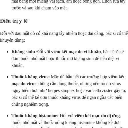
mắt bằng một miếng vải sạch, ẩm hoặc bông gòn. Luôn rửa tay
trước và sau khi chạm vào mắt.
Điều trị y tế
Đối với đau mắt đỏ có khả năng lây nhiễm hoặc dai dẳng, bác sĩ có thể
khuyên dùng:
Kháng sinh:
Đối với
viêm kết mạc do vi khuẩn
, bác sĩ sẽ kê
đơn thuốc nhỏ mắt hoặc thuốc mỡ kháng sinh để tiêu diệt vi
khuẩn.
Thuốc kháng virus:
Mặc dù hầu hết các trường hợp
viêm kết
mạc do virus
không cần dùng thuốc, nhưng nếu nó do virus
nguy hiểm hơn như herpes simplex hoặc varicella zoster gây ra,
bác sĩ có thể kê đơn thuốc kháng virus để ngăn ngừa các biến
chứng nghiêm trọng.
Thuốc kháng histamine:
Đối với
viêm kết mạc do dị ứng
,
thuốc nhỏ mắt và thuốc uống kháng histamine không kê đơn