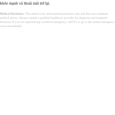
khỏe mạnh và thoải mái trở lại.
Medical Disclaimer:
This article is for informational purposes only and does not constitute
medical advice. Always consult a qualified healthcare provider for diagnosis and treatment
decisions. If you are experiencing a medical emergency, call 911 or go to the nearest emergency
room immediately.