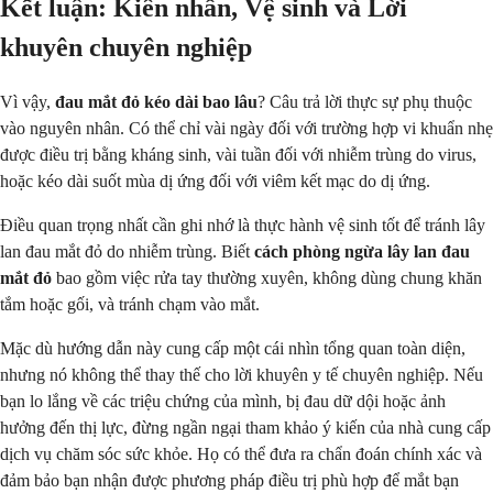
Kết luận: Kiên nhẫn, Vệ sinh và Lời
khuyên chuyên nghiệp
Vì vậy,
đau mắt đỏ kéo dài bao lâu
? Câu trả lời thực sự phụ thuộc
vào nguyên nhân. Có thể chỉ vài ngày đối với trường hợp vi khuẩn nhẹ
được điều trị bằng kháng sinh, vài tuần đối với nhiễm trùng do virus,
hoặc kéo dài suốt mùa dị ứng đối với viêm kết mạc do dị ứng.
Điều quan trọng nhất cần ghi nhớ là thực hành vệ sinh tốt để tránh lây
lan đau mắt đỏ do nhiễm trùng. Biết
cách phòng ngừa lây lan đau
mắt đỏ
bao gồm việc rửa tay thường xuyên, không dùng chung khăn
tắm hoặc gối, và tránh chạm vào mắt.
Mặc dù hướng dẫn này cung cấp một cái nhìn tổng quan toàn diện,
nhưng nó không thể thay thế cho lời khuyên y tế chuyên nghiệp. Nếu
bạn lo lắng về các triệu chứng của mình, bị đau dữ dội hoặc ảnh
hưởng đến thị lực, đừng ngần ngại tham khảo ý kiến của nhà cung cấp
dịch vụ chăm sóc sức khỏe. Họ có thể đưa ra chẩn đoán chính xác và
đảm bảo bạn nhận được phương pháp điều trị phù hợp để mắt bạn