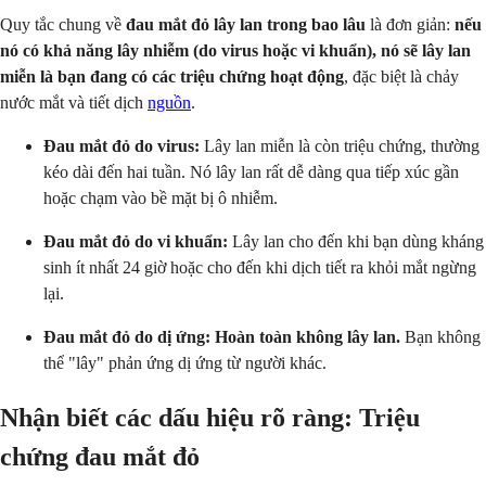
Quy tắc chung về
đau mắt đỏ lây lan trong bao lâu
là đơn giản:
nếu
nó có khả năng lây nhiễm (do virus hoặc vi khuẩn), nó sẽ lây lan
miễn là bạn đang có các triệu chứng hoạt động
, đặc biệt là chảy
nước mắt và tiết dịch
nguồn
.
Đau mắt đỏ do virus:
Lây lan miễn là còn triệu chứng, thường
kéo dài đến hai tuần. Nó lây lan rất dễ dàng qua tiếp xúc gần
hoặc chạm vào bề mặt bị ô nhiễm.
Đau mắt đỏ do vi khuẩn:
Lây lan cho đến khi bạn dùng kháng
sinh ít nhất 24 giờ hoặc cho đến khi dịch tiết ra khỏi mắt ngừng
lại.
Đau mắt đỏ do dị ứng:
Hoàn toàn không lây lan.
Bạn không
thể "lây" phản ứng dị ứng từ người khác.
Nhận biết các dấu hiệu rõ ràng: Triệu
chứng đau mắt đỏ