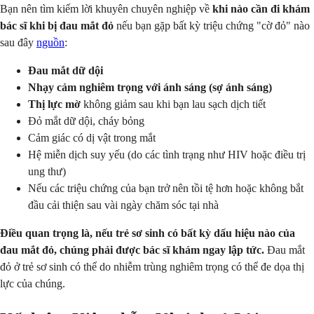
Bạn nên tìm kiếm lời khuyên chuyên nghiệp về
khi nào cần đi khám
bác sĩ khi bị đau mắt đỏ
nếu bạn gặp bất kỳ triệu chứng "cờ đỏ" nào
sau đây
nguồn
:
Đau mắt dữ dội
Nhạy cảm nghiêm trọng với ánh sáng (sợ ánh sáng)
Thị lực mờ
không giảm sau khi bạn lau sạch dịch tiết
Đỏ mắt dữ dội, cháy bỏng
Cảm giác có dị vật trong mắt
Hệ miễn dịch suy yếu (do các tình trạng như HIV hoặc điều trị
ung thư)
Nếu các triệu chứng của bạn trở nên tồi tệ hơn hoặc không bắt
đầu cải thiện sau vài ngày chăm sóc tại nhà
Điều quan trọng là, nếu trẻ sơ sinh có bất kỳ dấu hiệu nào của
đau mắt đỏ, chúng phải được bác sĩ khám ngay lập tức.
Đau mắt
đỏ ở trẻ sơ sinh có thể do nhiễm trùng nghiêm trọng có thể đe dọa thị
lực của chúng.