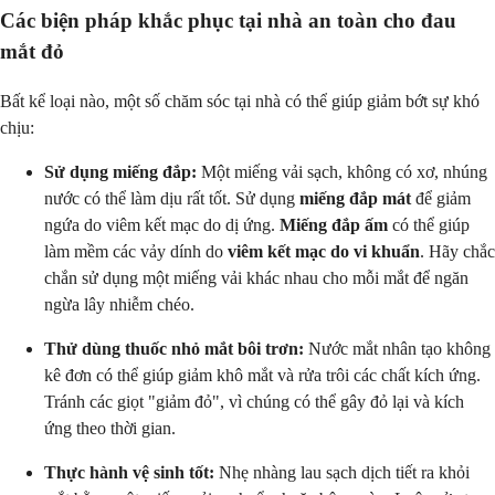
Các biện pháp khắc phục tại nhà an toàn cho đau
mắt đỏ
Bất kể loại nào, một số chăm sóc tại nhà có thể giúp giảm bớt sự khó
chịu:
Sử dụng miếng đắp:
Một miếng vải sạch, không có xơ, nhúng
nước có thể làm dịu rất tốt. Sử dụng
miếng đắp mát
để giảm
ngứa do viêm kết mạc do dị ứng.
Miếng đắp ấm
có thể giúp
làm mềm các vảy dính do
viêm kết mạc do vi khuẩn
. Hãy chắc
chắn sử dụng một miếng vải khác nhau cho mỗi mắt để ngăn
ngừa lây nhiễm chéo.
Thử dùng thuốc nhỏ mắt bôi trơn:
Nước mắt nhân tạo không
kê đơn có thể giúp giảm khô mắt và rửa trôi các chất kích ứng.
Tránh các giọt "giảm đỏ", vì chúng có thể gây đỏ lại và kích
ứng theo thời gian.
Thực hành vệ sinh tốt:
Nhẹ nhàng lau sạch dịch tiết ra khỏi