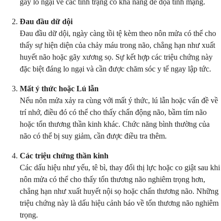
gây lo ngại về các tình trạng có khả năng đe dọa tính mạng.
Đau đầu dữ dội
Đau đầu dữ dội, ngày càng tồi tệ kèm theo nôn mửa có thể cho
thấy sự hiện diện của chảy máu trong não, chẳng hạn như xuất
huyết não hoặc gãy xương sọ. Sự kết hợp các triệu chứng này
đặc biệt đáng lo ngại và cần được chăm sóc y tế ngay lập tức.
Mất ý thức hoặc Lú lẫn
Nếu nôn mửa xảy ra cùng với mất ý thức, lú lẫn hoặc vấn đề về
trí nhớ, điều đó có thể cho thấy chấn động não, bầm tím não
hoặc tổn thương thần kinh khác. Chức năng bình thường của
não có thể bị suy giảm, cần được điều tra thêm.
Các triệu chứng thần kinh
Các dấu hiệu như yếu, tê bì, thay đổi thị lực hoặc co giật sau khi
nôn mửa có thể cho thấy tổn thương não nghiêm trọng hơn,
chẳng hạn như xuất huyết nội sọ hoặc chấn thương não. Những
triệu chứng này là dấu hiệu cảnh báo về tổn thương não nghiêm
trọng.