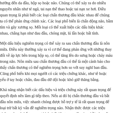
hưởng đến da đầu, hộp sọ hoặc não. Chúng có thể xảy ra do nhiều
nguyên nhân như té ngã, tai nạn thể thao hoặc tai nạn xe hơi. Điều
quan trọng là phải biết các loại chấn thương đầu khác nhau để chúng
ta có thể phản ứng chính xác. Các loại phổ biến là chấn động não, bầm
tím và gãy xương sọ. Mỗi loại có thể xuất hiện các dấu hiệu khác
nhau, chẳng hạn như đau đầu, chóng mặt, lú lẫn hoặc bất tỉnh.
Một dấu hiệu nghiêm trọng có thể xảy ra sau chấn thương đầu là nôn
mửa. Điều này thường xảy ra vì cơ thể đang phản ứng với những thay
đổi về áp lực bên trong hộp sọ, có thể tăng lên do sưng hoặc chảy máu
trong não. Nôn mửa sau chấn thương đầu có thể là một cảnh báo cho
thấy chấn thương có thể nghiêm trọng hơn so với suy nghĩ ban đầu.
Cũng phổ biến khi mọi người có các triệu chứng khác, như tê hoặc
yếu ở tay hoặc chân, đau đầu dữ dội hoặc khó giữ thăng bằng.
Khả năng nhận biết các dấu hiệu và triệu chứng này rất quan trọng để
quyết định nên làm gì tiếp theo. Nếu ai đó bị chấn thương đầu và bắt
đầu nôn mửa, việc nhanh chóng được hỗ trợ y tế là rất quan trọng để
loại trừ bất kỳ vấn đề nghiêm trọng nào. Nhận thức được các triệu