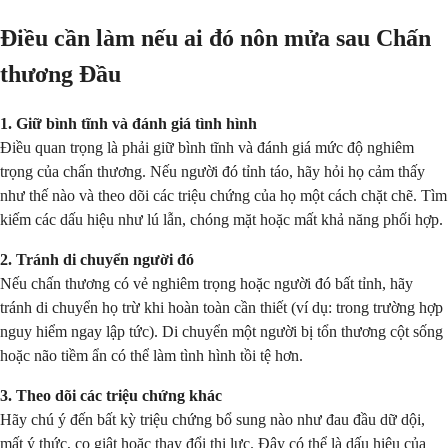
Điều cần làm nếu ai đó nôn mửa sau Chấn
thương Đầu
1. Giữ bình tĩnh và đánh giá tình hình
Điều quan trọng là phải giữ bình tĩnh và đánh giá mức độ nghiêm
trọng của chấn thương. Nếu người đó tỉnh táo, hãy hỏi họ cảm thấy
như thế nào và theo dõi các triệu chứng của họ một cách chặt chẽ. Tìm
kiếm các dấu hiệu như lú lẫn, chóng mặt hoặc mất khả năng phối hợp.
2. Tránh di chuyển người đó
Nếu chấn thương có vẻ nghiêm trọng hoặc người đó bất tỉnh, hãy
tránh di chuyển họ trừ khi hoàn toàn cần thiết (ví dụ: trong trường hợp
nguy hiểm ngay lập tức). Di chuyển một người bị tổn thương cột sống
hoặc não tiềm ẩn có thể làm tình hình tồi tệ hơn.
3. Theo dõi các triệu chứng khác
Hãy chú ý đến bất kỳ triệu chứng bổ sung nào như đau đầu dữ dội,
mất ý thức, co giật hoặc thay đổi thị lực. Đây có thể là dấu hiệu của