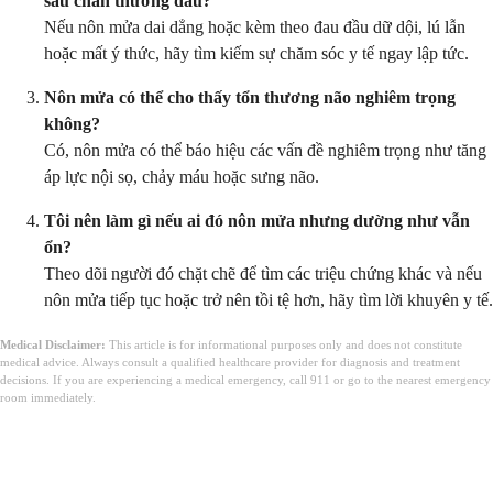
sau chấn thương đầu?
Nếu nôn mửa dai dẳng hoặc kèm theo đau đầu dữ dội, lú lẫn
hoặc mất ý thức, hãy tìm kiếm sự chăm sóc y tế ngay lập tức.
Nôn mửa có thể cho thấy tổn thương não nghiêm trọng
không?
Có, nôn mửa có thể báo hiệu các vấn đề nghiêm trọng như tăng
áp lực nội sọ, chảy máu hoặc sưng não.
Tôi nên làm gì nếu ai đó nôn mửa nhưng dường như vẫn
ổn?
Theo dõi người đó chặt chẽ để tìm các triệu chứng khác và nếu
nôn mửa tiếp tục hoặc trở nên tồi tệ hơn, hãy tìm lời khuyên y tế.
Medical Disclaimer:
This article is for informational purposes only and does not constitute
medical advice. Always consult a qualified healthcare provider for diagnosis and treatment
decisions. If you are experiencing a medical emergency, call 911 or go to the nearest emergency
room immediately.