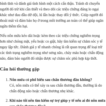
bình tĩnh và đánh giá tình hình một cách cẩn thận. Tránh di chuyển
người đó trừ khi cần thiết và theo dõi các triệu chứng đáng lo ngại
khác như đau đầu dữ dội, lú lẫn hoặc thay đổi ý thức. Giúp người đó
thoải mái và đảm bảo họ ở trong môi trường an toàn có thể giúp ngăn
ngừa thêm tổn hại.
Nếu nôn mửa kéo dài hoặc kèm theo các triệu chứng nghiêm trọng
hơn như chóng mặt, yếu hoặc co giật, hãy tìm kiếm sự chăm sóc y tế
ngay lập tức. Đánh giá y tế nhanh chóng là rất quan trọng để loại trừ
các tình trạng nghiêm trọng như sưng não, chảy máu hoặc chấn động
não, đảm bảo người đó nhận được sự chăm sóc phù hợp kịp thời.
Câu hỏi thường gặp
Nôn mửa có phổ biến sau chấn thương đầu không?
Có, nôn mửa có thể xảy ra sau chấn thương đầu, thường là do
chấn động não hoặc chấn thương nhẹ khác.
Khi nào tôi nên tìm kiếm sự trợ giúp y tế nếu ai đó nôn mửa