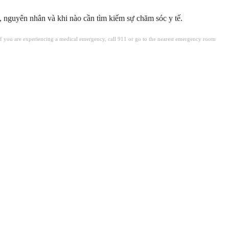
 nguyên nhân và khi nào cần tìm kiếm sự chăm sóc y tế.
. If you are experiencing a medical emergency, call 911 or go to the nearest emergency room