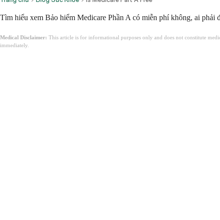
Tìm hiểu xem Bảo hiểm Medicare Phần A có miễn phí không, ai phải đó
Medical Disclaimer:
This article is for informational purposes only and does not constitute med
immediately.