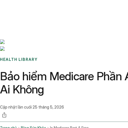
Benchmarks
Stories
FAQ
Sign up / Log in
HEALTH LIBRARY
Bảo hiểm Medicare Phần A
Ai Không
Cập nhật lần cuối
25 tháng 5, 2026
Trang chủ
Blog Sức Khỏe
Is Medicare Part A Free