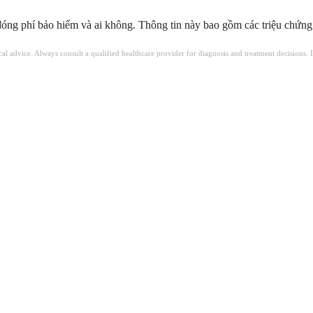
ng phí bảo hiểm và ai không. Thông tin này bao gồm các triệu chứng,
ical advice. Always consult a qualified healthcare provider for diagnosis and treatment decisions