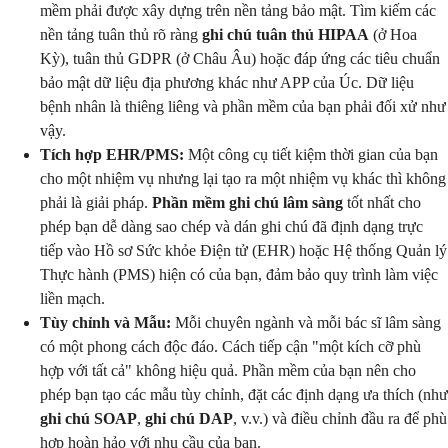
mềm phải được xây dựng trên nền tảng bảo mật. Tìm kiếm các
nền tảng tuân thủ rõ ràng
ghi chú tuân thủ HIPAA
(ở Hoa
Kỳ), tuân thủ GDPR (ở Châu Âu) hoặc đáp ứng các tiêu chuẩn
bảo mật dữ liệu địa phương khác như APP của Úc. Dữ liệu
bệnh nhân là thiêng liêng và phần mềm của bạn phải đối xử như
vậy.
Tích hợp EHR/PMS:
Một công cụ tiết kiệm thời gian của bạn
cho một nhiệm vụ nhưng lại tạo ra một nhiệm vụ khác thì không
phải là giải pháp.
Phần mềm ghi chú lâm sàng
tốt nhất cho
phép bạn dễ dàng sao chép và dán ghi chú đã định dạng trực
tiếp vào Hồ sơ Sức khỏe Điện tử (EHR) hoặc Hệ thống Quản lý
Thực hành (PMS) hiện có của bạn, đảm bảo quy trình làm việc
liền mạch.
Tùy chỉnh và Mẫu:
Mỗi chuyên ngành và mỗi bác sĩ lâm sàng
có một phong cách độc đáo. Cách tiếp cận "một kích cỡ phù
hợp với tất cả" không hiệu quả. Phần mềm của bạn nên cho
phép bạn tạo các mẫu tùy chỉnh, đặt các định dạng ưa thích (như
ghi chú SOAP
,
ghi chú DAP
, v.v.) và điều chỉnh đầu ra để phù
hợp hoàn hảo với nhu cầu của bạn.