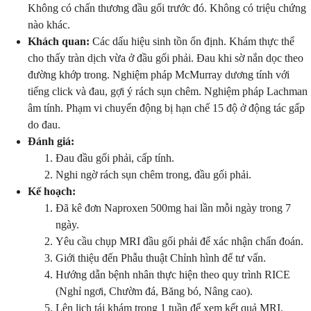
Không có chấn thương đầu gối trước đó. Không có triệu chứng
nào khác.
Khách quan:
Các dấu hiệu sinh tồn ổn định. Khám thực thể
cho thấy tràn dịch vừa ở đầu gối phải. Đau khi sờ nắn dọc theo
đường khớp trong. Nghiệm pháp McMurray dương tính với
tiếng click và đau, gợi ý rách sụn chêm. Nghiệm pháp Lachman
âm tính. Phạm vi chuyển động bị hạn chế 15 độ ở động tác gấp
do đau.
Đánh giá:
Đau đầu gối phải, cấp tính.
Nghi ngờ rách sụn chêm trong, đầu gối phải.
Kế hoạch:
Đã kê đơn Naproxen 500mg hai lần mỗi ngày trong 7
ngày.
Yêu cầu chụp MRI đầu gối phải để xác nhận chẩn đoán.
Giới thiệu đến Phẫu thuật Chỉnh hình để tư vấn.
Hướng dẫn bệnh nhân thực hiện theo quy trình RICE
(Nghỉ ngơi, Chườm đá, Băng bó, Nâng cao).
Lên lịch tái khám trong 1 tuần để xem kết quả MRI.