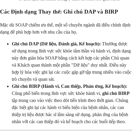
Các Định dạng Thay thế: Ghi chú DAP và BIRP
Mặc dù SOAP chiếm ưu thế, một số chuyên ngành đã điều chỉnh định
dạng để phù hợp hơn với nhu cầu của họ.
Ghi chú DAP (Dữ liệu, Đánh giá, Kế hoạch):
Thường được
sử dụng trong lĩnh vực sức khỏe tâm thần và hành vi, định dạng
này đơn giản hóa SOAP bằng cách kết hợp các phần Chủ quan
và Khách quan thành một phần "Dữ liệu" duy nhất. Điều này
hợp lý hóa việc ghi lại các cuộc gặp gỡ tập trung nhiều vào cuộc
trò chuyện và quan sát.
Ghi chú BIRP (Hành vi, Can thiệp, Phản ứng, Kế hoạch):
Cũng phổ biến trong lĩnh vực sức khỏe hành vi,
ghi chú BIRP
tập trung cao vào việc theo dõi tiến trình theo thời gian. Chúng
đặc biệt ghi lại các hành vi biểu hiện của bệnh nhân, các can
thiệp trị liệu được bác sĩ lâm sàng sử dụng, phản ứng của bệnh
nhân với các can thiệp đó và kế hoạch cho các buổi tiếp theo.