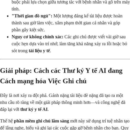
buộc phải lựa chọn giữa tương tác với bệnh nhân và gõ trên máy
tính.
"Thời gian đồ ngủ":
Một lượng đáng kể tài liệu được hoàn
thành sau giờ làm việc, xâm phạm thời gian cá nhân và góp
phần gây kiệt sức.
Nguy cơ không chính xác:
Các ghi chú được viết vài giờ sau
cuộc hẹn dựa vào trí nhớ, làm tăng khả năng xảy ra lỗi hoặc bỏ
sót trong
tài liệu y tế
.
Giải pháp: Cách các Thư ký Y tế AI đang
Cách mạng hóa Việc Ghi chú
Đây là nơi xảy ra đột phá. Gánh nặng tài liệu đè nặng đã tạo ra một
nhu cầu rõ ràng về một giải pháp thông minh hơn—và công nghệ đã
đáp lại với
thư ký y tế AI
.
Thế hệ
phần mềm ghi chú lâm sàng
mới này sử dụng trí tuệ nhân tạo
để lắng nghe, hiểu và ghi lại các cuộc gặp gỡ bệnh nhân cho bạn. Quy