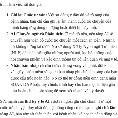
trình làm việc rất đơn giản:
Ghi lại Cuộc tư vấn:
Với sự đồng ý đầy đủ và rõ ràng của
bệnh nhân, bạn chỉ cần ghi lại âm thanh cuộc trò chuyện của
mình bằng ứng dụng di động hoặc thiết bị máy tính.
AI Chuyển ngữ và Phân tích:
Ở chế độ nền, nền tảng AI sẽ
chuyển ngữ toàn bộ cuộc trò chuyện một cách an toàn. Nhưng
nó không dừng lại ở đó. Nó sử dụng Xử lý Ngôn ngữ Tự nhiên
(NLP) để phân biệt giữa những người nói, lọc bỏ những cuộc
nói chuyện phiếm và xác định thông tin có liên quan về mặt y tế.
Nhận bản nháp có cấu trúc:
Trong vòng vài phút, đôi khi chỉ
vài giây, phần mềm sẽ tạo ra bản nháp ghi chú lâm sàng của bạn
được cấu trúc hoàn hảo. Nó có thể tự động điền định dạng mẫu
SOAP, DAP hoặc tùy chỉnh, trình bày cho bạn một tài liệu gần
như hoàn chỉnh, sẵn sàng để xem xét nhanh và ký duyệt.
Sức mạnh của
thư ký y tế AI
vượt ra ngoài ghi chú chính. Từ một
cuộc trò chuyện duy nhất đó, hệ thống cũng có thể tạo ra
ghi chú lâm
sàng AI
, bản tóm tắt thân thiện với bệnh nhân, kế hoạch hành động và