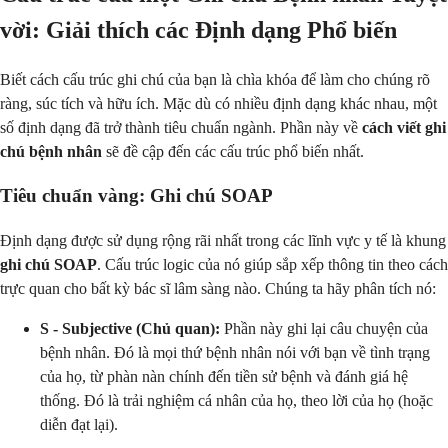
vời: Giải thích các Định dạng Phổ biến
Biết cách cấu trúc ghi chú của bạn là chìa khóa để làm cho chúng rõ
ràng, súc tích và hữu ích. Mặc dù có nhiều định dạng khác nhau, một
số định dạng đã trở thành tiêu chuẩn ngành. Phần này về
cách viết ghi
chú bệnh nhân
sẽ đề cập đến các cấu trúc phổ biến nhất.
Tiêu chuẩn vàng: Ghi chú SOAP
Định dạng được sử dụng rộng rãi nhất trong các lĩnh vực y tế là khung
ghi chú SOAP
. Cấu trúc logic của nó giúp sắp xếp thông tin theo cách
trực quan cho bất kỳ bác sĩ lâm sàng nào. Chúng ta hãy phân tích nó:
S - Subjective (Chủ quan):
Phần này ghi lại câu chuyện của
bệnh nhân. Đó là mọi thứ bệnh nhân nói với bạn về tình trạng
của họ, từ phàn nàn chính đến tiền sử bệnh và đánh giá hệ
thống. Đó là trải nghiệm cá nhân của họ, theo lời của họ (hoặc
diễn đạt lại).