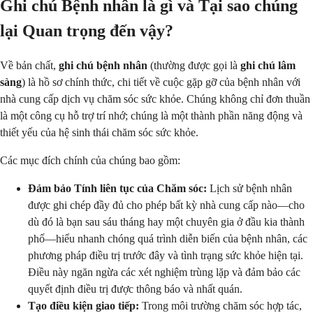
Ghi chú Bệnh nhân là gì và Tại sao chúng
lại Quan trọng đến vậy?
Về bản chất,
ghi chú bệnh nhân
(thường được gọi là
ghi chú lâm
sàng
) là hồ sơ chính thức, chi tiết về cuộc gặp gỡ của bệnh nhân với
nhà cung cấp dịch vụ chăm sóc sức khỏe. Chúng không chỉ đơn thuần
là một công cụ hỗ trợ trí nhớ; chúng là một thành phần năng động và
thiết yếu của hệ sinh thái chăm sóc sức khỏe.
Các mục đích chính của chúng bao gồm:
Đảm bảo Tính liên tục của Chăm sóc:
Lịch sử bệnh nhân
được ghi chép đầy đủ cho phép bất kỳ nhà cung cấp nào—cho
dù đó là bạn sau sáu tháng hay một chuyên gia ở đầu kia thành
phố—hiểu nhanh chóng quá trình diễn biến của bệnh nhân, các
phương pháp điều trị trước đây và tình trạng sức khỏe hiện tại.
Điều này ngăn ngừa các xét nghiệm trùng lặp và đảm bảo các
quyết định điều trị được thông báo và nhất quán.
Tạo điều kiện giao tiếp:
Trong môi trường chăm sóc hợp tác,