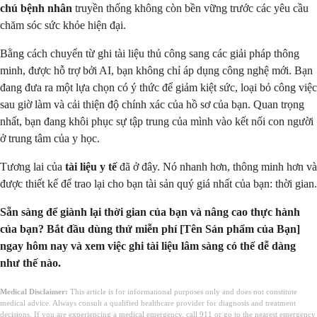
chú bệnh nhân
truyền thống không còn bền vững trước các yêu cầu
chăm sóc sức khỏe hiện đại.
Bằng cách chuyển từ ghi tài liệu thủ công sang các giải pháp thông
minh, được hỗ trợ bởi AI, bạn không chỉ áp dụng công nghệ mới. Bạn
đang đưa ra một lựa chọn có ý thức để giảm kiệt sức, loại bỏ công việc
sau giờ làm và cải thiện độ chính xác của hồ sơ của bạn. Quan trọng
nhất, bạn đang khôi phục sự tập trung của mình vào kết nối con người
ở trung tâm của y học.
Tương lai của
tài liệu y tế
đã ở đây. Nó nhanh hơn, thông minh hơn và
được thiết kế để trao lại cho bạn tài sản quý giá nhất của bạn: thời gian.
Sẵn sàng để giành lại thời gian của bạn và nâng cao thực hành
của bạn? Bắt đầu dùng thử miễn phí [Tên Sản phẩm của Bạn]
ngay hôm nay và xem việc ghi tài liệu lâm sàng có thể dễ dàng
như thế nào.
Medical Disclaimer:
This article is for informational purposes only and does not constitute
medical advice. Always consult a qualified healthcare provider for diagnosis and treatment
decisions. If you are experiencing a medical emergency, call 911 or go to the nearest emergency