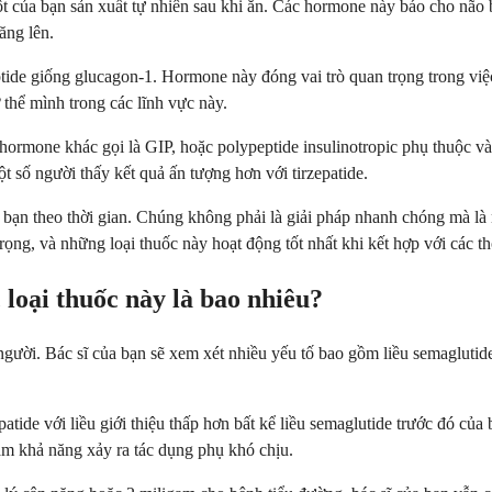
 của bạn sản xuất tự nhiên sau khi ăn. Các hormone này báo cho não b
ăng lên.
ptide giống glucagon-1. Hormone này đóng vai trò quan trọng trong vi
thể mình trong các lĩnh vực này.
ormone khác gọi là GIP, hoặc polypeptide insulinotropic phụ thuộc và
ột số người thấy kết quả ấn tượng hơn với tirzepatide.
a bạn theo thời gian. Chúng không phải là giải pháp nhanh chóng mà là
ọng, và những loại thuốc này hoạt động tốt nhất khi kết hợp với các th
 loại thuốc này là bao nhiêu?
người. Bác sĩ của bạn sẽ xem xét nhiều yếu tố bao gồm liều semaglutid
tide với liều giới thiệu thấp hơn bất kể liều semaglutide trước đó của 
iảm khả năng xảy ra tác dụng phụ khó chịu.