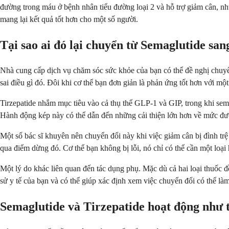
đường trong máu ở bệnh nhân tiểu đường loại 2 và hỗ trợ giảm cân, nh
mang lại kết quả tốt hơn cho một số người.
Tại sao ai đó lại chuyển từ Semaglutide san
Nhà cung cấp dịch vụ chăm sóc sức khỏe của bạn có thể đề nghị chuyể
sai điều gì đó. Đôi khi cơ thể bạn đơn giản là phản ứng tốt hơn với mộ
Tirzepatide nhắm mục tiêu vào cả thụ thể GLP-1 và GIP, trong khi sem
Hành động kép này có thể dẫn đến những cải thiện lớn hơn về mức đư
Một số bác sĩ khuyên nên chuyển đổi này khi việc giảm cân bị đình trệ 
qua điểm dừng đó. Cơ thể bạn không bị lỗi, nó chỉ có thể cần một loại 
Một lý do khác liên quan đến tác dụng phụ. Mặc dù cả hai loại thuốc đề
sử y tế của bạn và có thể giúp xác định xem việc chuyển đổi có thể là
Semaglutide và Tirzepatide hoạt động như 