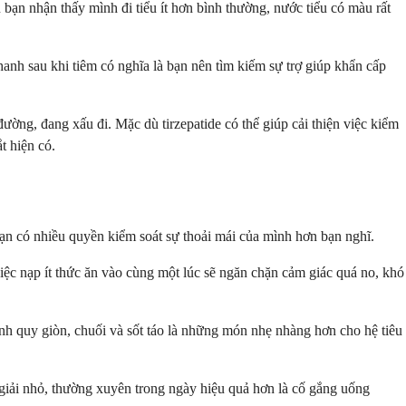
ạn nhận thấy mình đi tiểu ít hơn bình thường, nước tiểu có màu rất
anh sau khi tiêm có nghĩa là bạn nên tìm kiếm sự trợ giúp khẩn cấp
ường, đang xấu đi. Mặc dù tirzepatide có thể giúp cải thiện việc kiểm
t hiện có.
Bạn có nhiều quyền kiểm soát sự thoải mái của mình hơn bạn nghĩ.
iệc nạp ít thức ăn vào cùng một lúc sẽ ngăn chặn cảm giác quá no, khó
ánh quy giòn, chuối và sốt táo là những món nhẹ nhàng hơn cho hệ tiêu
giải nhỏ, thường xuyên trong ngày hiệu quả hơn là cố gắng uống