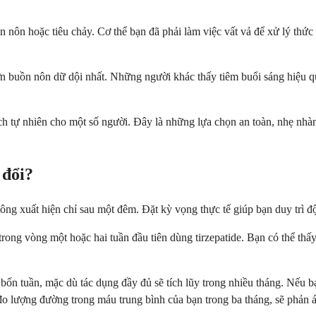
 nôn hoặc tiêu chảy. Cơ thể bạn đã phải làm việc vất vả để xử lý thức 
ơn buồn nôn dữ dội nhất. Những người khác thấy tiêm buổi sáng hiệu qu
ch tự nhiên cho một số người. Đây là những lựa chọn an toàn, nhẹ nhà
 đổi?
hông xuất hiện chỉ sau một đêm. Đặt kỳ vọng thực tế giúp bạn duy trì đ
rong vòng một hoặc hai tuần đầu tiên dùng tirzepatide. Bạn có thể thấ
ốn tuần, mặc dù tác dụng đầy đủ sẽ tích lũy trong nhiều tháng. Nếu bạ
o lượng đường trong máu trung bình của bạn trong ba tháng, sẽ phản á