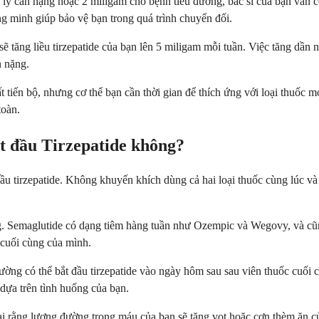
 lý cân nặng hoặc 2 miligam cho bệnh tiểu đường, bác sĩ của bạn vẫn có
ng minh giúp bảo vệ bạn trong quá trình chuyển đổi.
 tăng liều tirzepatide của bạn lên 5 miligam mỗi tuần. Việc tăng dần nà
n nặng.
ất tiến bộ, nhưng cơ thể bạn cần thời gian để thích ứng với loại thuốc 
toàn.
t đầu Tirzepatide không?
ầu tirzepatide. Không khuyến khích dùng cả hai loại thuốc cùng lúc và
. Semaglutide có dạng tiêm hàng tuần như Ozempic và Wegovy, và cũn
e cuối cùng của mình.
ng có thể bắt đầu tirzepatide vào ngày hôm sau sau viên thuốc cuối c
 dựa trên tình huống của bạn.
gại rằng lượng đường trong máu của bạn sẽ tăng vọt hoặc cơn thèm ăn củ