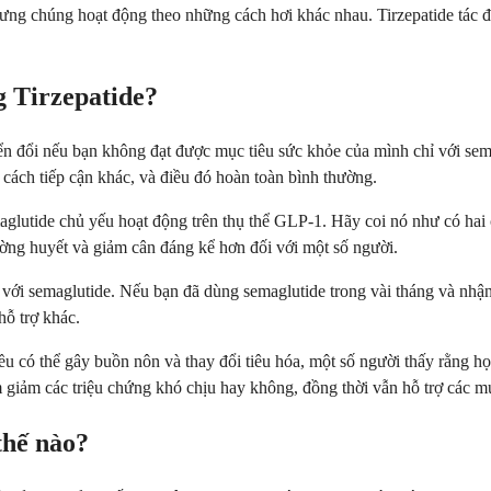
ưng chúng hoạt động theo những cách hơi khác nhau. Tirzepatide tác đ
g Tirzepatide?
n đổi nếu bạn không đạt được mục tiêu sức khỏe của mình chỉ với sema
t cách tiếp cận khác, và điều đó hoàn toàn bình thường.
aglutide chủ yếu hoạt động trên thụ thể GLP-1. Hãy coi nó như có hai 
ờng huyết và giảm cân đáng kể hơn đối với một số người.
với semaglutide. Nếu bạn đã dùng semaglutide trong vài tháng và nhận th
hỗ trợ khác.
u có thể gây buồn nôn và thay đổi tiêu hóa, một số người thấy rằng họ d
m giảm các triệu chứng khó chịu hay không, đồng thời vẫn hỗ trợ các m
thế nào?