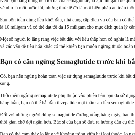
Nếu bạn đang dùng liều tối đa của semaglutide, là 2,4 miligam để quản
vẻ như là một bước lùi, nhưng thực tế đó là một biện pháp an toàn thô
Sau bốn tuần dùng liều khởi đầu, nhà cung cấp dịch vụ của bạn có thể sẽ
là 10 miligam và có thể đạt tối đa 15 miligam cho mục đích quản lý câ
Một số người lo lắng rằng việc bắt đầu với liều thấp hơn có nghĩa là m
và các vấn đề tiêu hóa khác có thể khiến bạn muốn ngừng thuốc hoàn 
Bạn có cần ngừng Semaglutide trước khi bắ
Có, bạn nên ngừng hoàn toàn việc sử dụng semaglutide trước khi bắt đ
sung.
Thời điểm ngừng semaglutide phụ thuộc vào phiên bản bạn đã sử dụng
hàng tuần, bạn có thể bắt đầu tirzepatide một tuần sau liều semaglutid
Đối với những người dùng semaglutide đường uống hàng ngày, bạn thườ
thời gian chờ đợi ngắn hơn. Bác sĩ của bạn sẽ đưa ra hướng dẫn cụ thể
Bạn có thể cảm thấy lo lắng về khoảng trống giữa hai loại thuốc, lo n