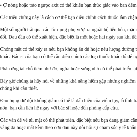
• Ợ nóng hoặc trào ngược axit có thể khiến bạn thức giấc vào ban đêm
Các triệu chứng này là cách cơ thể bạn điều chỉnh cách thuốc làm chậm 
Một số người trải qua các tác dụng phụ vượt ra ngoài hệ tiêu hóa, mặc
đổi. Đau đầu có thể xuất hiện, đặc biệt là một hoặc hai ngày sau khi ti
Chóng mặt có thể xảy ra nếu bạn không ăn đủ hoặc nếu lượng đường t
khác. Bác sĩ của bạn có thể cần điều chỉnh các loại thuốc khác đó để 
Phản ứng tại chỗ tiêm như đỏ, ngứa hoặc sưng nhỏ có thể phát triển tại
Bây giờ chúng ta hãy nói về những khả năng hiếm gặp nhưng nghiêm t
chóng khi cần thiết.
Đau bụng dữ dội không giảm có thể là dấu hiệu của viêm tụy, là tình t
nôn, bạn cần liên hệ ngay với bác sĩ hoặc đến phòng cấp cứu.
Các vấn đề về túi mật có thể phát triển, đặc biệt nếu bạn đang giảm câ
vàng da hoặc mắt kèm theo cơn đau này đòi hỏi sự chăm sóc y tế khẩn