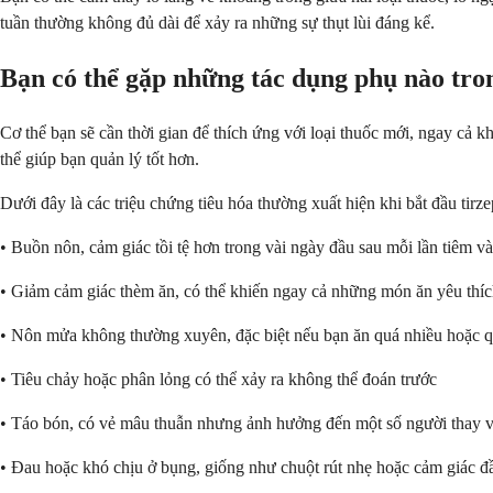
tuần thường không đủ dài để xảy ra những sự thụt lùi đáng kể.
Bạn có thể gặp những tác dụng phụ nào tro
Cơ thể bạn sẽ cần thời gian để thích ứng với loại thuốc mới, ngay cả k
thể giúp bạn quản lý tốt hơn.
Dưới đây là các triệu chứng tiêu hóa thường xuất hiện khi bắt đầu tirze
• Buồn nôn, cảm giác tồi tệ hơn trong vài ngày đầu sau mỗi lần tiêm và 
• Giảm cảm giác thèm ăn, có thể khiến ngay cả những món ăn yêu thíc
• Nôn mửa không thường xuyên, đặc biệt nếu bạn ăn quá nhiều hoặc 
• Tiêu chảy hoặc phân lỏng có thể xảy ra không thể đoán trước
• Táo bón, có vẻ mâu thuẫn nhưng ảnh hưởng đến một số người thay vì
• Đau hoặc khó chịu ở bụng, giống như chuột rút nhẹ hoặc cảm giác đ