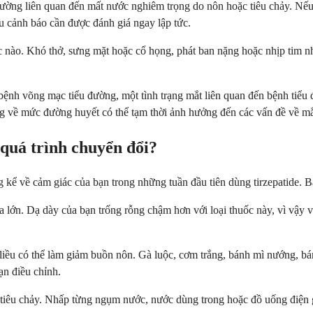
ường liên quan đến mất nước nghiêm trọng do nôn hoặc tiêu chảy. Nếu b
ệu cảnh báo cần được đánh giá ngay lập tức.
c nào. Khó thở, sưng mặt hoặc cổ họng, phát ban nặng hoặc nhịp tim nh
bệnh võng mạc tiểu đường, một tình trạng mắt liên quan đến bệnh tiểu đ
g về mức đường huyết có thể tạm thời ảnh hưởng đến các vấn đề về mắ
 quá trình chuyển đổi?
g kể về cảm giác của bạn trong những tuần đầu tiên dùng tirzepatide. 
lớn. Dạ dày của bạn trống rỗng chậm hơn với loại thuốc này, vì vậy v
g liều có thể làm giảm buồn nôn. Gà luộc, cơm trắng, bánh mì nướng, b
ạn điều chỉnh.
c tiêu chảy. Nhấp từng ngụm nước, nước dùng trong hoặc đồ uống điện 