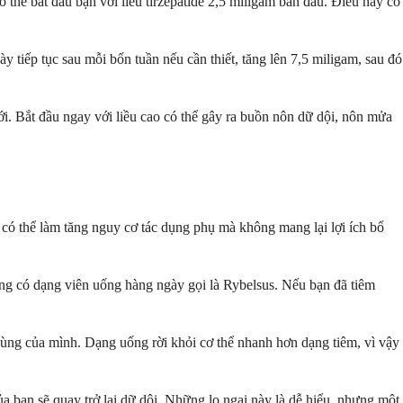
 thể bắt đầu bạn với liều tirzepatide 2,5 miligam ban đầu. Điều này có
y tiếp tục sau mỗi bốn tuần nếu cần thiết, tăng lên 7,5 miligam, sau đó
mới. Bắt đầu ngay với liều cao có thể gây ra buồn nôn dữ dội, nôn mửa
 có thể làm tăng nguy cơ tác dụng phụ mà không mang lại lợi ích bổ
g có dạng viên uống hàng ngày gọi là Rybelsus. Nếu bạn đã tiêm
ùng của mình. Dạng uống rời khỏi cơ thể nhanh hơn dạng tiêm, vì vậy
a bạn sẽ quay trở lại dữ dội. Những lo ngại này là dễ hiểu, nhưng một