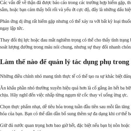
Các vấn đề về thận đã được báo cáo trong các trường hợp hiếm gặp, th
sẫm, hoặc bạn cảm thấy bối rối và yếu ớt cực độ, đây là những dấu hi
Phản ứng dị ứng rất hiếm gặp nhưng có thể xảy ra với bất kỳ loại thuố
ngay lập tức.
Thay đổi thị lực hoặc đau mắt nghiêm trọng có thể cho thấy tình trạng 
soát lượng đường trong máu nói chung, nhưng sự thay đổi nhanh chón
Làm thế nào để quản lý tác dụng phụ trong
Những điều chỉnh nhỏ mang tính thực tế có thể tạo ra sự khác biệt đán
Ăn khẩu phần nhỏ thường xuyên hiệu quả hơn là cố gắng ăn hết ba bữa 
chịu. Hãy nghĩ đến việc nhấp từng ngụm từ cốc thay vì uống ừng ực.
Chọn thực phẩm nhạt, dễ tiêu hóa trong tuần đầu tiên sau mỗi lần tăn
hóa của bạn. Bạn có thể dần dần bổ sung thêm sự đa dạng khi cơ thể b
Giữ đủ nước quan trọng hơn bao giờ hết, đặc biệt nếu bạn bị nôn hoặ