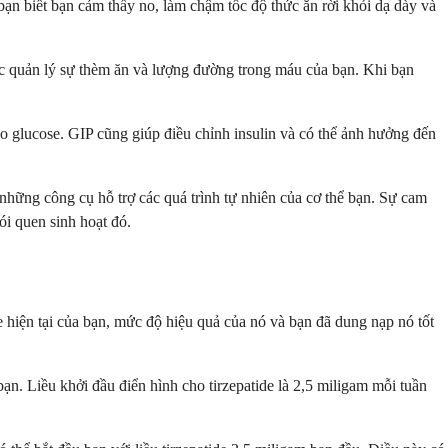
ạn biết bạn cảm thấy no, làm chậm tốc độ thức ăn rời khỏi dạ dày và
ệc quản lý sự thèm ăn và lượng đường trong máu của bạn. Khi bạn
o glucose. GIP cũng giúp điều chỉnh insulin và có thể ảnh hưởng đến
 những công cụ hỗ trợ các quá trình tự nhiên của cơ thể bạn. Sự cam
ói quen sinh hoạt đó.
e hiện tại của bạn, mức độ hiệu quả của nó và bạn đã dung nạp nó tốt
bạn. Liều khởi đầu điển hình cho tirzepatide là 2,5 miligam mỗi tuần