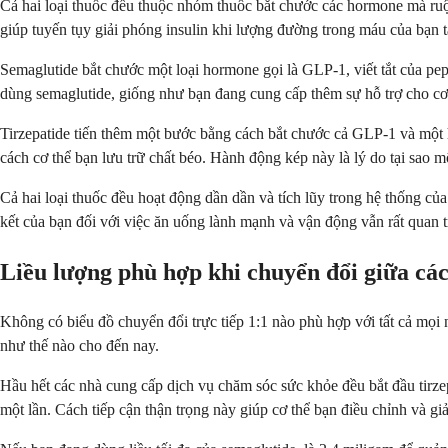
Cả hai loại thuốc đều thuộc nhóm thuốc bắt chước các hormone mà ruột
giúp tuyến tụy giải phóng insulin khi lượng đường trong máu của bạn t
Semaglutide bắt chước một loại hormone gọi là GLP-1, viết tắt của pe
dùng semaglutide, giống như bạn đang cung cấp thêm sự hỗ trợ cho cơ 
Tirzepatide tiến thêm một bước bằng cách bắt chước cả GLP-1 và một h
cách cơ thể bạn lưu trữ chất béo. Hành động kép này là lý do tại sao m
Cả hai loại thuốc đều hoạt động dần dần và tích lũy trong hệ thống củ
kết của bạn đối với việc ăn uống lành mạnh và vận động vẫn rất quan tr
Liều lượng phù hợp khi chuyển đổi giữa các
Không có biểu đồ chuyển đổi trực tiếp 1:1 nào phù hợp với tất cả mọi 
như thế nào cho đến nay.
Hầu hết các nhà cung cấp dịch vụ chăm sóc sức khỏe đều bắt đầu tirzepa
một lần. Cách tiếp cận thận trọng này giúp cơ thể bạn điều chỉnh và g