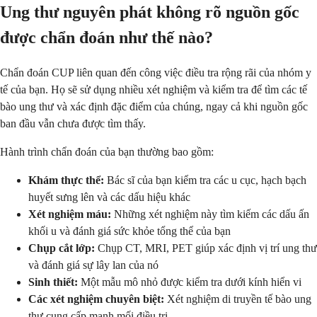
Ung thư nguyên phát không rõ nguồn gốc
được chẩn đoán như thế nào?
Chẩn đoán CUP liên quan đến công việc điều tra rộng rãi của nhóm y
tế của bạn. Họ sẽ sử dụng nhiều xét nghiệm và kiểm tra để tìm các tế
bào ung thư và xác định đặc điểm của chúng, ngay cả khi nguồn gốc
ban đầu vẫn chưa được tìm thấy.
Hành trình chẩn đoán của bạn thường bao gồm:
Khám thực thể:
Bác sĩ của bạn kiểm tra các u cục, hạch bạch
huyết sưng lên và các dấu hiệu khác
Xét nghiệm máu:
Những xét nghiệm này tìm kiếm các dấu ấn
khối u và đánh giá sức khỏe tổng thể của bạn
Chụp cắt lớp:
Chụp CT, MRI, PET giúp xác định vị trí ung thư
và đánh giá sự lây lan của nó
Sinh thiết:
Một mẫu mô nhỏ được kiểm tra dưới kính hiển vi
Các xét nghiệm chuyên biệt:
Xét nghiệm di truyền tế bào ung
thư cung cấp manh mối điều trị