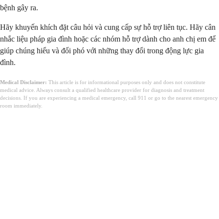
bệnh gây ra.
Hãy khuyến khích đặt câu hỏi và cung cấp sự hỗ trợ liên tục. Hãy cân
nhắc liệu pháp gia đình hoặc các nhóm hỗ trợ dành cho anh chị em để
giúp chúng hiểu và đối phó với những thay đổi trong động lực gia
đình.
Medical Disclaimer:
This article is for informational purposes only and does not constitute
medical advice. Always consult a qualified healthcare provider for diagnosis and treatment
decisions. If you are experiencing a medical emergency, call 911 or go to the nearest emergency
room immediately.