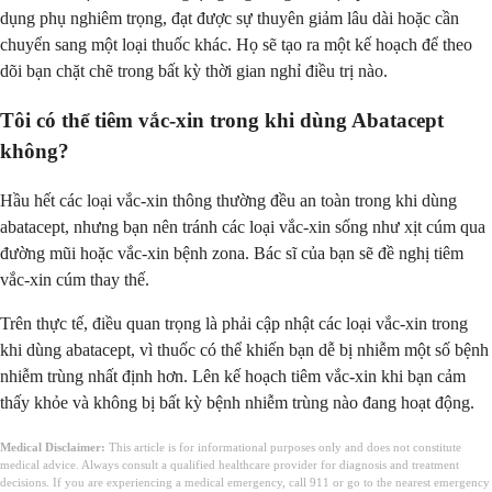
dụng phụ nghiêm trọng, đạt được sự thuyên giảm lâu dài hoặc cần
chuyển sang một loại thuốc khác. Họ sẽ tạo ra một kế hoạch để theo
dõi bạn chặt chẽ trong bất kỳ thời gian nghỉ điều trị nào.
Tôi có thể tiêm vắc-xin trong khi dùng Abatacept
không?
Hầu hết các loại vắc-xin thông thường đều an toàn trong khi dùng
abatacept, nhưng bạn nên tránh các loại vắc-xin sống như xịt cúm qua
đường mũi hoặc vắc-xin bệnh zona. Bác sĩ của bạn sẽ đề nghị tiêm
vắc-xin cúm thay thế.
Trên thực tế, điều quan trọng là phải cập nhật các loại vắc-xin trong
khi dùng abatacept, vì thuốc có thể khiến bạn dễ bị nhiễm một số bệnh
nhiễm trùng nhất định hơn. Lên kế hoạch tiêm vắc-xin khi bạn cảm
thấy khỏe và không bị bất kỳ bệnh nhiễm trùng nào đang hoạt động.
Medical Disclaimer:
This article is for informational purposes only and does not constitute
medical advice. Always consult a qualified healthcare provider for diagnosis and treatment
decisions. If you are experiencing a medical emergency, call 911 or go to the nearest emergency