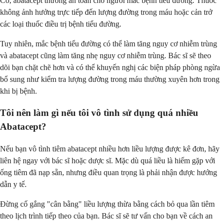
Có, abatacept thường an toàn cho người mắc bệnh tiểu đường. Thuốc
không ảnh hưởng trực tiếp đến lượng đường trong máu hoặc cản trở
các loại thuốc điều trị bệnh tiểu đường.
Tuy nhiên, mắc bệnh tiểu đường có thể làm tăng nguy cơ nhiễm trùng
và abatacept cũng làm tăng nhẹ nguy cơ nhiễm trùng. Bác sĩ sẽ theo
dõi bạn chặt chẽ hơn và có thể khuyến nghị các biện pháp phòng ngừa
bổ sung như kiểm tra lượng đường trong máu thường xuyên hơn trong
khi bị bệnh.
Tôi nên làm gì nếu tôi vô tình sử dụng quá nhiều
Abatacept?
Nếu bạn vô tình tiêm abatacept nhiều hơn liều lượng được kê đơn, hãy
liên hệ ngay với bác sĩ hoặc dược sĩ. Mặc dù quá liều là hiếm gặp với
ống tiêm đã nạp sẵn, nhưng điều quan trọng là phải nhận được hướng
dẫn y tế.
Đừng cố gắng "cân bằng" liều lượng thừa bằng cách bỏ qua lần tiêm
theo lịch trình tiếp theo của bạn. Bác sĩ sẽ tư vấn cho bạn về cách an