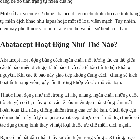
đáng kể do tình trạng tự miễn của họ.
Một số bác sĩ cũng sử dụng abatacept ngoài chỉ định cho các tình trạng
tự miễn dịch khác như lupus hoặc một số loại viêm mạch. Tuy nhiên,
điều này phụ thuộc vào tình trạng cụ thể và tiền sử bệnh của bạn.
Abatacept Hoạt Động Như Thế Nào?
Abatacept hoạt động bằng cách ngăn chặn một tương tác cụ thể giữa
các tế bào miễn dịch gọi là tế bào T và các tế bào trình diện kháng
nguyên. Khi các tế bào này giao tiếp không đúng cách, chúng sẽ kích
hoạt tình trạng viêm, gây tổn thương khớp và các mô của bạn.
Thuốc hoạt động như một trọng tài nhẹ nhàng, ngăn chặn những cuộc
trò chuyện có hại này giữa các tế bào miễn dịch mà không làm mất
hoàn toàn khả năng chống nhiễm trùng của cơ thể bạn. Cách tiếp cận
có mục tiêu này là lý do tại sao abatacept được coi là một loại thuốc có
tác dụng trung bình thay vì một loại thuốc ức chế miễn dịch mạnh.
Bạn có thể bắt đầu nhận thấy sự cải thiện trong vòng 2-3 tháng, mặc