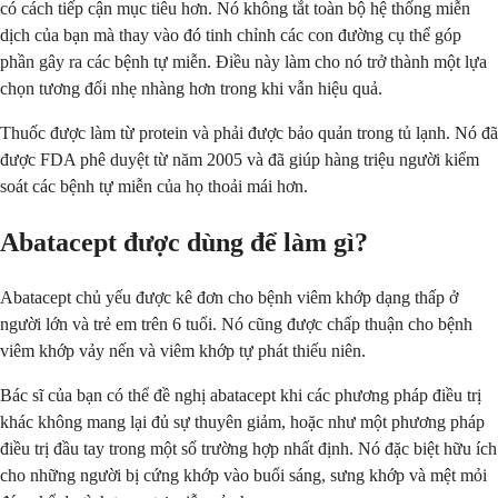
có cách tiếp cận mục tiêu hơn. Nó không tắt toàn bộ hệ thống miễn
dịch của bạn mà thay vào đó tinh chỉnh các con đường cụ thể góp
phần gây ra các bệnh tự miễn. Điều này làm cho nó trở thành một lựa
chọn tương đối nhẹ nhàng hơn trong khi vẫn hiệu quả.
Thuốc được làm từ protein và phải được bảo quản trong tủ lạnh. Nó đã
được FDA phê duyệt từ năm 2005 và đã giúp hàng triệu người kiểm
soát các bệnh tự miễn của họ thoải mái hơn.
Abatacept được dùng để làm gì?
Abatacept chủ yếu được kê đơn cho bệnh viêm khớp dạng thấp ở
người lớn và trẻ em trên 6 tuổi. Nó cũng được chấp thuận cho bệnh
viêm khớp vảy nến và viêm khớp tự phát thiếu niên.
Bác sĩ của bạn có thể đề nghị abatacept khi các phương pháp điều trị
khác không mang lại đủ sự thuyên giảm, hoặc như một phương pháp
điều trị đầu tay trong một số trường hợp nhất định. Nó đặc biệt hữu ích
cho những người bị cứng khớp vào buổi sáng, sưng khớp và mệt mỏi