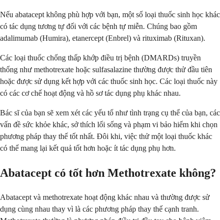
Nếu abatacept không phù hợp với bạn, một số loại thuốc sinh học khác
có tác dụng tương tự đối với các bệnh tự miễn. Chúng bao gồm
adalimumab (Humira), etanercept (Enbrel) và rituximab (Rituxan).
Các loại thuốc chống thấp khớp điều trị bệnh (DMARDs) truyền
thống như methotrexate hoặc sulfasalazine thường được thử đầu tiên
hoặc được sử dụng kết hợp với các thuốc sinh học. Các loại thuốc này
có các cơ chế hoạt động và hồ sơ tác dụng phụ khác nhau.
Bác sĩ của bạn sẽ xem xét các yếu tố như tình trạng cụ thể của bạn, các
vấn đề sức khỏe khác, sở thích lối sống và phạm vi bảo hiểm khi chọn
phương pháp thay thế tốt nhất. Đôi khi, việc thử một loại thuốc khác
có thể mang lại kết quả tốt hơn hoặc ít tác dụng phụ hơn.
Abatacept có tốt hơn Methotrexate không?
Abatacept và methotrexate hoạt động khác nhau và thường được sử
dụng cùng nhau thay vì là các phương pháp thay thế cạnh tranh.