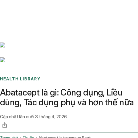
Benchmarks
Stories
FAQ
Sign up / Log in
HEALTH LIBRARY
Abatacept là gì: Công dụng, Liều
dùng, Tác dụng phụ và hơn thế nữa
Cập nhật lần cuối
3 tháng 4, 2026
Trang chủ
Thuốc
Abatacept Intravenous Route Subcutaneous Route