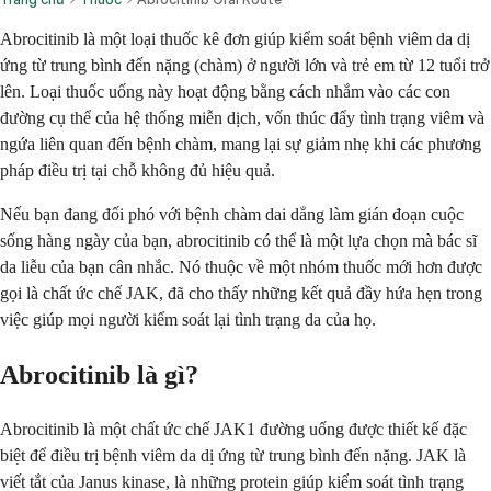
Abrocitinib là một loại thuốc kê đơn giúp kiểm soát bệnh viêm da dị
ứng từ trung bình đến nặng (chàm) ở người lớn và trẻ em từ 12 tuổi trở
lên. Loại thuốc uống này hoạt động bằng cách nhắm vào các con
đường cụ thể của hệ thống miễn dịch, vốn thúc đẩy tình trạng viêm và
ngứa liên quan đến bệnh chàm, mang lại sự giảm nhẹ khi các phương
pháp điều trị tại chỗ không đủ hiệu quả.
Nếu bạn đang đối phó với bệnh chàm dai dẳng làm gián đoạn cuộc
sống hàng ngày của bạn, abrocitinib có thể là một lựa chọn mà bác sĩ
da liễu của bạn cân nhắc. Nó thuộc về một nhóm thuốc mới hơn được
gọi là chất ức chế JAK, đã cho thấy những kết quả đầy hứa hẹn trong
việc giúp mọi người kiểm soát lại tình trạng da của họ.
Abrocitinib là gì?
Abrocitinib là một chất ức chế JAK1 đường uống được thiết kế đặc
biệt để điều trị bệnh viêm da dị ứng từ trung bình đến nặng. JAK là
viết tắt của Janus kinase, là những protein giúp kiểm soát tình trạng