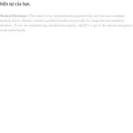
hiện tại của bạn.
Medical Disclaimer:
This article is for informational purposes only and does not constitute
medical advice. Always consult a qualified healthcare provider for diagnosis and treatment
decisions. If you are experiencing a medical emergency, call 911 or go to the nearest emergency
room immediately.