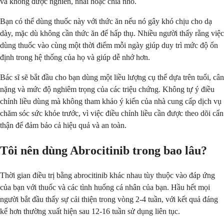
và không được nghiền, nhai hoặc chia nhỏ.
Bạn có thể dùng thuốc này với thức ăn nếu nó gây khó chịu cho dạ
dày, mặc dù không cần thức ăn để hấp thụ. Nhiều người thấy rằng việc
dùng thuốc vào cùng một thời điểm mỗi ngày giúp duy trì mức độ ổn
định trong hệ thống của họ và giúp dễ nhớ hơn.
Bác sĩ sẽ bắt đầu cho bạn dùng một liều lượng cụ thể dựa trên tuổi, cân
nặng và mức độ nghiêm trọng của các triệu chứng. Không tự ý điều
chỉnh liều dùng mà không tham khảo ý kiến của nhà cung cấp dịch vụ
chăm sóc sức khỏe trước, vì việc điều chỉnh liều cần được theo dõi cẩn
thận để đảm bảo cả hiệu quả và an toàn.
Tôi nên dùng Abrocitinib trong bao lâu?
Thời gian điều trị bằng abrocitinib khác nhau tùy thuộc vào đáp ứng
của bạn với thuốc và các tình huống cá nhân của bạn. Hầu hết mọi
người bắt đầu thấy sự cải thiện trong vòng 2-4 tuần, với kết quả đáng
kể hơn thường xuất hiện sau 12-16 tuần sử dụng liên tục.