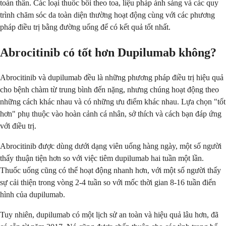
toàn thân. Các loại thuốc bôi theo toa, liệu pháp ánh sáng và các quy
trình chăm sóc da toàn diện thường hoạt động cùng với các phương
pháp điều trị bằng đường uống để có kết quả tốt nhất.
Abrocitinib có tốt hơn Dupilumab không?
Abrocitinib và dupilumab đều là những phương pháp điều trị hiệu quả
cho bệnh chàm từ trung bình đến nặng, nhưng chúng hoạt động theo
những cách khác nhau và có những ưu điểm khác nhau. Lựa chọn "tốt
hơn" phụ thuộc vào hoàn cảnh cá nhân, sở thích và cách bạn đáp ứng
với điều trị.
Abrocitinib được dùng dưới dạng viên uống hàng ngày, một số người
thấy thuận tiện hơn so với việc tiêm dupilumab hai tuần một lần.
Thuốc uống cũng có thể hoạt động nhanh hơn, với một số người thấy
sự cải thiện trong vòng 2-4 tuần so với mốc thời gian 8-16 tuần điển
hình của dupilumab.
Tuy nhiên, dupilumab có một lịch sử an toàn và hiệu quả lâu hơn, đã