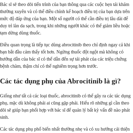
Bác sĩ sẽ theo dõi tiến trình của bạn thông qua các cuộc hẹn tái khám
thường xuyên và có thể điều chỉnh kế hoạch điều trị của bạn dựa trên
mức độ đáp ứng của bạn. Một số người có thể cần điều trị lâu dài để
duy trì làn da sạch, trong khi những người khác có thể giảm liều hoặc
tạm dừng dùng thuốc.
Điều quan trọng là tiếp tục dùng abrocitinib theo chỉ định ngay cả khi
bạn bắt đầu cảm thấy tốt hơn. Ngừng thuốc đột ngột mà không có
hướng dẫn của bác sĩ có thể dẫn đến sự tái phát của các triệu chứng
bệnh chàm, thậm chí có thể nghiêm trọng hơn trước.
Các tác dụng phụ của Abrocitinib là gì?
Giống như tất cả các loại thuốc, abrocitinib có thể gây ra các tác dụng
phụ, mặc dù không phải ai cũng gặp phải. Hiểu rõ những gì cần theo
dõi sẽ giúp bạn phối hợp với bác sĩ để quản lý bất kỳ vấn đề nào phát
sinh.
Các tác dụng phụ phổ biến nhất thường nhẹ và có xu hướng cải thiện