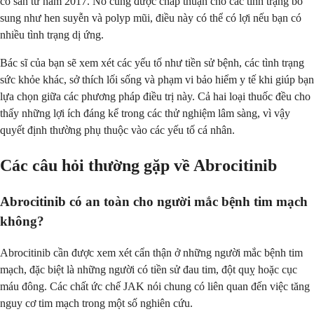
có sẵn từ năm 2017. Nó cũng được chấp thuận cho các tình trạng bổ
sung như hen suyễn và polyp mũi, điều này có thể có lợi nếu bạn có
nhiều tình trạng dị ứng.
Bác sĩ của bạn sẽ xem xét các yếu tố như tiền sử bệnh, các tình trạng
sức khỏe khác, sở thích lối sống và phạm vi bảo hiểm y tế khi giúp bạn
lựa chọn giữa các phương pháp điều trị này. Cả hai loại thuốc đều cho
thấy những lợi ích đáng kể trong các thử nghiệm lâm sàng, vì vậy
quyết định thường phụ thuộc vào các yếu tố cá nhân.
Các câu hỏi thường gặp về Abrocitinib
Abrocitinib có an toàn cho người mắc bệnh tim mạch
không?
Abrocitinib cần được xem xét cẩn thận ở những người mắc bệnh tim
mạch, đặc biệt là những người có tiền sử đau tim, đột quỵ hoặc cục
máu đông. Các chất ức chế JAK nói chung có liên quan đến việc tăng
nguy cơ tim mạch trong một số nghiên cứu.