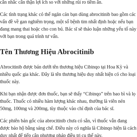
cân nhắc cẩn thận lợi ích so với những rủi ro tiềm ẩn.
Các tình trạng khác có thể ngăn cản bạn dùng abrocitinib bao gồm các
vấn đề về gan nghiêm trọng, một số bệnh tim nhất định hoặc nếu bạn
đang mang thai hoặc cho con bú. Bác sĩ sẽ thảo luận những yếu tố này
với bạn trong quá trình tư vấn.
Tên Thương Hiệu Abrocitinib
Abrocitinib được bán dưới tên thương hiệu Cibinqo tại Hoa Kỳ và
nhiều quốc gia khác. Đây là tên thương hiệu duy nhất hiện có cho loại
thuốc này.
Khi bạn nhận được đơn thuốc, bạn sẽ thấy “Cibinqo” trên bao bì và lọ
thuốc. Thuốc có nhiều hàm lượng khác nhau, thường là viên nén
50mg, 100mg và 200mg, tùy thuộc vào chỉ định của bác sĩ.
Các phiên bản gốc của abrocitinib chưa có sẵn, vì thuốc vẫn đang
được bảo hộ bằng sáng chế. Điều này có nghĩa là Cibinqo hiện là cách
duy nhất để tiếp cận phương pháp điều trị cụ thể này.