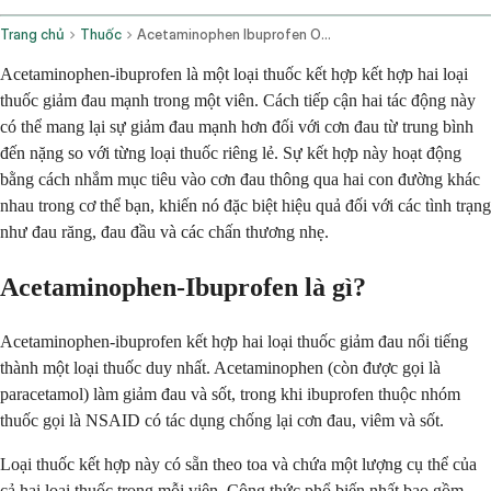
Trang chủ
Thuốc
Acetaminophen Ibuprofen Oral Route
Acetaminophen-ibuprofen là một loại thuốc kết hợp kết hợp hai loại
thuốc giảm đau mạnh trong một viên. Cách tiếp cận hai tác động này
có thể mang lại sự giảm đau mạnh hơn đối với cơn đau từ trung bình
đến nặng so với từng loại thuốc riêng lẻ. Sự kết hợp này hoạt động
bằng cách nhắm mục tiêu vào cơn đau thông qua hai con đường khác
nhau trong cơ thể bạn, khiến nó đặc biệt hiệu quả đối với các tình trạng
như đau răng, đau đầu và các chấn thương nhẹ.
Acetaminophen-Ibuprofen là gì?
Acetaminophen-ibuprofen kết hợp hai loại thuốc giảm đau nổi tiếng
thành một loại thuốc duy nhất. Acetaminophen (còn được gọi là
paracetamol) làm giảm đau và sốt, trong khi ibuprofen thuộc nhóm
thuốc gọi là NSAID có tác dụng chống lại cơn đau, viêm và sốt.
Loại thuốc kết hợp này có sẵn theo toa và chứa một lượng cụ thể của
cả hai loại thuốc trong mỗi viên. Công thức phổ biến nhất bao gồm