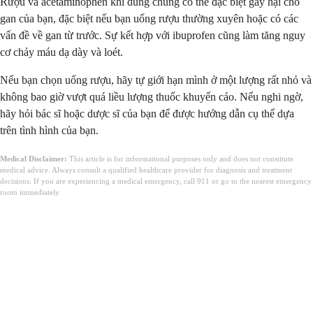
Rượu và acetaminophen khi dùng chung có thể đặc biệt gây hại cho
gan của bạn, đặc biệt nếu bạn uống rượu thường xuyên hoặc có các
vấn đề về gan từ trước. Sự kết hợp với ibuprofen cũng làm tăng nguy
cơ chảy máu dạ dày và loét.
Nếu bạn chọn uống rượu, hãy tự giới hạn mình ở một lượng rất nhỏ và
không bao giờ vượt quá liều lượng thuốc khuyến cáo. Nếu nghi ngờ,
hãy hỏi bác sĩ hoặc dược sĩ của bạn để được hướng dẫn cụ thể dựa
trên tình hình của bạn.
Medical Disclaimer:
This article is for informational purposes only and does not constitute
medical advice. Always consult a qualified healthcare provider for diagnosis and treatment
decisions. If you are experiencing a medical emergency, call 911 or go to the nearest emergency
room immediately.