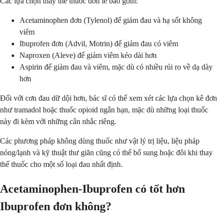
Các lựa chọn thay thế thuốc đơn lẻ bao gồm:
Acetaminophen đơn (Tylenol) để giảm đau và hạ sốt không
viêm
Ibuprofen đơn (Advil, Motrin) để giảm đau có viêm
Naproxen (Aleve) để giảm viêm kéo dài hơn
Aspirin để giảm đau và viêm, mặc dù có nhiều rủi ro về dạ dày
hơn
Đối với cơn đau dữ dội hơn, bác sĩ có thể xem xét các lựa chọn kê đơn
như tramadol hoặc thuốc opioid ngắn hạn, mặc dù những loại thuốc
này đi kèm với những cân nhắc riêng.
Các phương pháp không dùng thuốc như vật lý trị liệu, liệu pháp
nóng/lạnh và kỹ thuật thư giãn cũng có thể bổ sung hoặc đôi khi thay
thế thuốc cho một số loại đau nhất định.
Acetaminophen-Ibuprofen có tốt hơn
Ibuprofen đơn không?