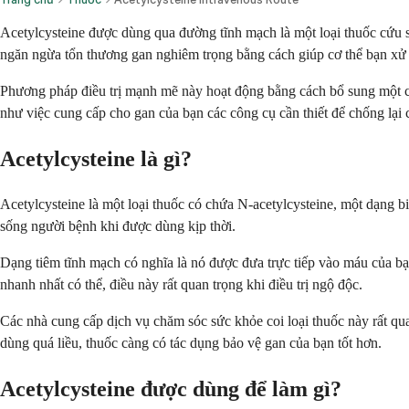
Acetylcysteine được dùng qua đường tĩnh mạch là một loại thuốc cứu s
ngăn ngừa tổn thương gan nghiêm trọng bằng cách giúp cơ thể bạn xử lý
Phương pháp điều trị mạnh mẽ này hoạt động bằng cách bổ sung một chấ
như việc cung cấp cho gan của bạn các công cụ cần thiết để chống lại 
Acetylcysteine là gì?
Acetylcysteine là một loại thuốc có chứa N-acetylcysteine, một dạng bi
sống người bệnh khi được dùng kịp thời.
Dạng tiêm tĩnh mạch có nghĩa là nó được đưa trực tiếp vào máu của b
nhanh nhất có thể, điều này rất quan trọng khi điều trị ngộ độc.
Các nhà cung cấp dịch vụ chăm sóc sức khỏe coi loại thuốc này rất qu
dùng quá liều, thuốc càng có tác dụng bảo vệ gan của bạn tốt hơn.
Acetylcysteine được dùng để làm gì?