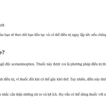
ười
 bạn sẽ theo dõi bạn liên tục và có thể điều trị ngay lập tức nếu chú
e?
ị ngộ độc acetaminophen. Thuốc này được coi là phương pháp điều trị thi
 điều trị, vì thuốc đôi khi có thể gây khó thở. Tuy nhiên, điều này thư
ân nhắc cẩn thận những rủi ro và lợi ích. Họ vẫn có thể dùng thuốc với