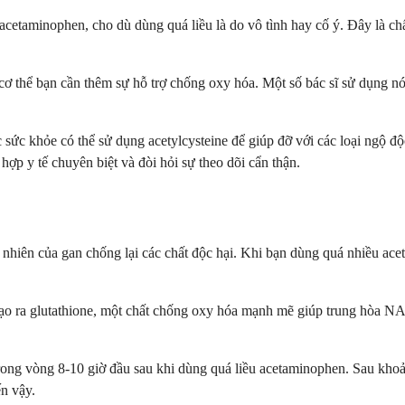
c acetaminophen, cho dù dùng quá liều là do vô tình hay cố ý. Đây là 
ơ thể bạn cần thêm sự hỗ trợ chống oxy hóa. Một số bác sĩ sử dụng nó đ
ức khỏe có thể sử dụng acetylcysteine để giúp đỡ với các loại ngộ độc
ợp y tế chuyên biệt và đòi hỏi sự theo dõi cẩn thận.
nhiên của gan chống lại các chất độc hại. Khi bạn dùng quá nhiều ace
tạo ra glutathione, một chất chống oxy hóa mạnh mẽ giúp trung hòa NA
 trong vòng 8-10 giờ đầu sau khi dùng quá liều acetaminophen. Sau khoả
ến vậy.