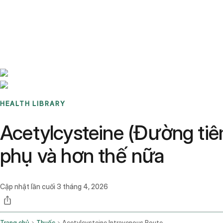
Benchmarks
Stories
FAQ
Sign up / Log in
HEALTH LIBRARY
Acetylcysteine (Đường tiê
phụ và hơn thế nữa
Cập nhật lần cuối
3 tháng 4, 2026
Trang chủ
Thuốc
Acetylcysteine Intravenous Route