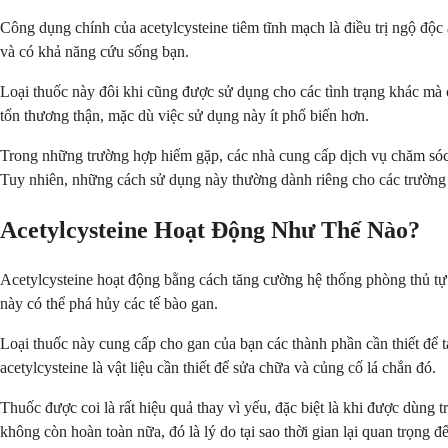
Công dụng chính của acetylcysteine tiêm tĩnh mạch là điều trị ngộ độ
và có khả năng cứu sống bạn.
Loại thuốc này đôi khi cũng được sử dụng cho các tình trạng khác mà c
tổn thương thận, mặc dù việc sử dụng này ít phổ biến hơn.
Trong những trường hợp hiếm gặp, các nhà cung cấp dịch vụ chăm sóc s
Tuy nhiên, những cách sử dụng này thường dành riêng cho các trường h
Acetylcysteine Hoạt Động Như Thế Nào?
Acetylcysteine hoạt động bằng cách tăng cường hệ thống phòng thủ tự 
này có thể phá hủy các tế bào gan.
Loại thuốc này cung cấp cho gan của bạn các thành phần cần thiết để 
acetylcysteine là vật liệu cần thiết để sửa chữa và củng cố lá chắn đó.
Thuốc được coi là rất hiệu quả thay vì yếu, đặc biệt là khi được dùng
không còn hoàn toàn nữa, đó là lý do tại sao thời gian lại quan trọng đ