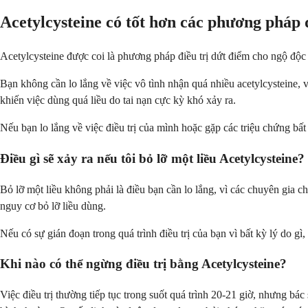
Acetylcysteine có tốt hơn các phương pháp 
Acetylcysteine được coi là phương pháp điều trị dứt điểm cho ngộ độc
Bạn không cần lo lắng về việc vô tình nhận quá nhiều acetylcysteine, 
khiến việc dùng quá liều do tai nạn cực kỳ khó xảy ra.
Nếu bạn lo lắng về việc điều trị của mình hoặc gặp các triệu chứng bấ
Điều gì sẽ xảy ra nếu tôi bỏ lỡ một liều Acetylcysteine?
Bỏ lỡ một liều không phải là điều bạn cần lo lắng, vì các chuyên gia 
nguy cơ bỏ lỡ liều dùng.
Nếu có sự gián đoạn trong quá trình điều trị của bạn vì bất kỳ lý do g
Khi nào có thể ngừng điều trị bằng Acetylcysteine?
Việc điều trị thường tiếp tục trong suốt quá trình 20-21 giờ, nhưng b