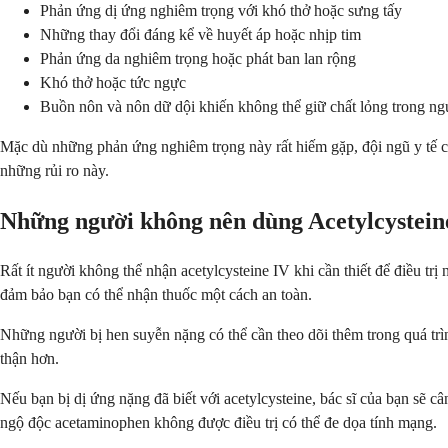
Phản ứng dị ứng nghiêm trọng với khó thở hoặc sưng tấy
Những thay đổi đáng kể về huyết áp hoặc nhịp tim
Phản ứng da nghiêm trọng hoặc phát ban lan rộng
Khó thở hoặc tức ngực
Buồn nôn và nôn dữ dội khiến không thể giữ chất lỏng trong ng
Mặc dù những phản ứng nghiêm trọng này rất hiếm gặp, đội ngũ y tế của
những rủi ro này.
Những người không nên dùng Acetylcystein
Rất ít người không thể nhận acetylcysteine IV khi cần thiết để điều tr
đảm bảo bạn có thể nhận thuốc một cách an toàn.
Những người bị hen suyễn nặng có thể cần theo dõi thêm trong quá trình
thận hơn.
Nếu bạn bị dị ứng nặng đã biết với acetylcysteine, bác sĩ của bạn sẽ c
ngộ độc acetaminophen không được điều trị có thể đe dọa tính mạng.