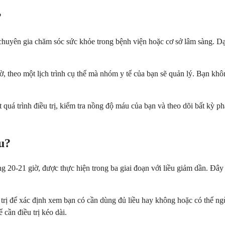
?
 chuyên gia chăm sóc sức khỏe trong bệnh viện hoặc cơ sở lâm sàng. D
iờ, theo một lịch trình cụ thể mà nhóm y tế của bạn sẽ quản lý. Bạn kh
 quá trình điều trị, kiểm tra nồng độ máu của bạn và theo dõi bất kỳ p
u?
g 20-21 giờ, được thực hiện trong ba giai đoạn với liều giảm dần. Đây
u trị để xác định xem bạn có cần dùng đủ liều hay không hoặc có thể n
 cần điều trị kéo dài.