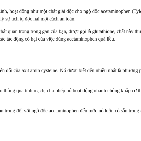
inh, hoạt động như một chất giải độc cho ngộ độc acetaminophen (Tyle
 sự tích tụ độc hại một cách an toàn.
t quan trọng trong gan của bạn, được gọi là glutathione, chất này th
các tác động có hại của việc dùng acetaminophen quá liều.
ến đổi của axit amin cysteine. Nó được biết đến nhiều nhất là phương p
ạn thông qua tĩnh mạch, cho phép nó hoạt động nhanh chóng khắp cơ t
an trọng đối với ngộ độc acetaminophen đến mức nó luôn có sẵn trong 