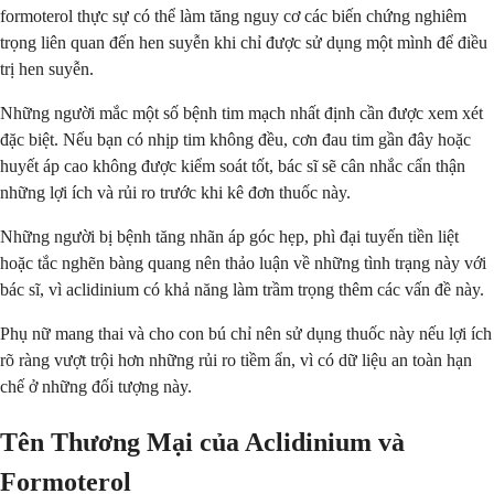
formoterol thực sự có thể làm tăng nguy cơ các biến chứng nghiêm
trọng liên quan đến hen suyễn khi chỉ được sử dụng một mình để điều
trị hen suyễn.
Những người mắc một số bệnh tim mạch nhất định cần được xem xét
đặc biệt. Nếu bạn có nhịp tim không đều, cơn đau tim gần đây hoặc
huyết áp cao không được kiểm soát tốt, bác sĩ sẽ cân nhắc cẩn thận
những lợi ích và rủi ro trước khi kê đơn thuốc này.
Những người bị bệnh tăng nhãn áp góc hẹp, phì đại tuyến tiền liệt
hoặc tắc nghẽn bàng quang nên thảo luận về những tình trạng này với
bác sĩ, vì aclidinium có khả năng làm trầm trọng thêm các vấn đề này.
Phụ nữ mang thai và cho con bú chỉ nên sử dụng thuốc này nếu lợi ích
rõ ràng vượt trội hơn những rủi ro tiềm ẩn, vì có dữ liệu an toàn hạn
chế ở những đối tượng này.
Tên Thương Mại của Aclidinium và
Formoterol