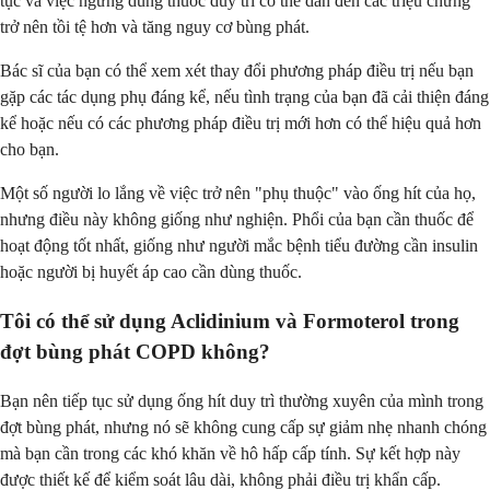
tục và việc ngừng dùng thuốc duy trì có thể dẫn đến các triệu chứng
trở nên tồi tệ hơn và tăng nguy cơ bùng phát.
Bác sĩ của bạn có thể xem xét thay đổi phương pháp điều trị nếu bạn
gặp các tác dụng phụ đáng kể, nếu tình trạng của bạn đã cải thiện đáng
kể hoặc nếu có các phương pháp điều trị mới hơn có thể hiệu quả hơn
cho bạn.
Một số người lo lắng về việc trở nên "phụ thuộc" vào ống hít của họ,
nhưng điều này không giống như nghiện. Phổi của bạn cần thuốc để
hoạt động tốt nhất, giống như người mắc bệnh tiểu đường cần insulin
hoặc người bị huyết áp cao cần dùng thuốc.
Tôi có thể sử dụng Aclidinium và Formoterol trong
đợt bùng phát COPD không?
Bạn nên tiếp tục sử dụng ống hít duy trì thường xuyên của mình trong
đợt bùng phát, nhưng nó sẽ không cung cấp sự giảm nhẹ nhanh chóng
mà bạn cần trong các khó khăn về hô hấp cấp tính. Sự kết hợp này
được thiết kế để kiểm soát lâu dài, không phải điều trị khẩn cấp.