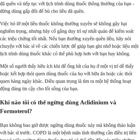
đã quên và tiếp tục với lịch trình dùng thuốc thông thường của bạn -
đừng dùng gấp đôi để bù cho liều đã quên.
Việc bỏ lỡ một liều thuốc không thường xuyên sẽ không gây hại
nghiêm trọng, nhưng hãy cố gắng duy trì sự nhất quán để kiểm soát
các triệu chứng tốt nhất. Nếu bạn thường xuyên quên liều, hãy nói
chuyện với bác sĩ về các chiến lược để giúp bạn ghi nhớ hoặc liệu một
lịch trình dùng thuốc khác có thể phù hợp hơn với bạn hay không.
Một số người thấy hữu ích khi để ống hít của họ ở một vị trí dễ thấy
hoặc kết hợp thói quen dùng thuốc của họ với bữa ăn hoặc các thói
quen hàng ngày khác. Điều quan trọng là tìm ra một hệ thống hoạt
động đáng tin cậy cho lối sống của bạn.
Khi nào tôi có thể ngừng dùng Aclidinium và
Formoterol?
Bạn không bao giờ được ngừng dùng thuốc này mà không thảo luận
với bác sĩ trước. COPD là một bệnh mãn tính thường cần điều trị liên