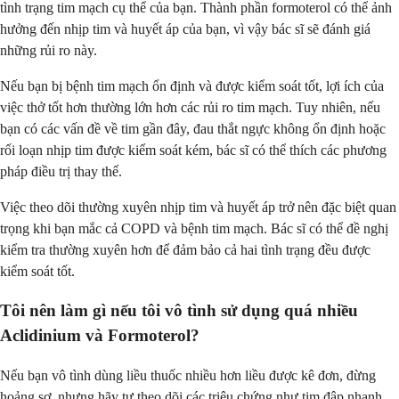
tình trạng tim mạch cụ thể của bạn. Thành phần formoterol có thể ảnh
hưởng đến nhịp tim và huyết áp của bạn, vì vậy bác sĩ sẽ đánh giá
những rủi ro này.
Nếu bạn bị bệnh tim mạch ổn định và được kiểm soát tốt, lợi ích của
việc thở tốt hơn thường lớn hơn các rủi ro tim mạch. Tuy nhiên, nếu
bạn có các vấn đề về tim gần đây, đau thắt ngực không ổn định hoặc
rối loạn nhịp tim được kiểm soát kém, bác sĩ có thể thích các phương
pháp điều trị thay thế.
Việc theo dõi thường xuyên nhịp tim và huyết áp trở nên đặc biệt quan
trọng khi bạn mắc cả COPD và bệnh tim mạch. Bác sĩ có thể đề nghị
kiểm tra thường xuyên hơn để đảm bảo cả hai tình trạng đều được
kiểm soát tốt.
Tôi nên làm gì nếu tôi vô tình sử dụng quá nhiều
Aclidinium và Formoterol?
Nếu bạn vô tình dùng liều thuốc nhiều hơn liều được kê đơn, đừng
hoảng sợ, nhưng hãy tự theo dõi các triệu chứng như tim đập nhanh,