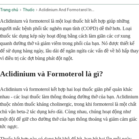
Trang chủ
Thuốc
Aclidinium And Formoterol Inhalation Route
Aclidinium và formoterol là một loại thuốc hít kết hợp giúp những
người mắc bệnh phổi tắc nghẽn mạn tính (COPD) dễ thở hơn. Loại
thuốc tác dụng kép này hoạt động bằng cách làm giãn các cơ xung
quanh đường thở và giảm viêm trong phổi của bạn. Nó được thiết kế
để sử dụng hàng ngày, lâu dài để ngăn ngừa các vấn đề về hô hấp thay
vì điều trị các đợt bùng phát đột ngột.
Aclidinium và Formoterol là gì?
Aclidinium và formoterol kết hợp hai loại thuốc giãn phế quản khác
nhau - các loại thuốc làm thông thoáng đường thở của bạn. Aclidinium
thuộc nhóm thuốc kháng cholinergic, trong khi formoterol là một chất
chủ vận beta-2 tác dụng kéo dài. Cùng nhau, chúng hoạt động như
một đội để giữ cho đường thở của bạn thông thoáng và giảm cảm giác
tức ngực.
Thuốc kết hợp này có dạng bột khô để hít, bạn hít hai lần mỗi ngày.