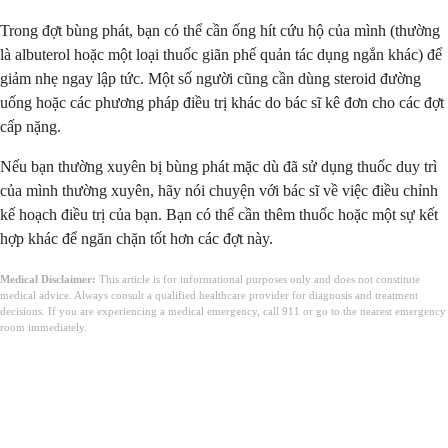
Trong đợt bùng phát, bạn có thể cần ống hít cứu hộ của mình (thường
là albuterol hoặc một loại thuốc giãn phế quản tác dụng ngắn khác) để
giảm nhẹ ngay lập tức. Một số người cũng cần dùng steroid đường
uống hoặc các phương pháp điều trị khác do bác sĩ kê đơn cho các đợt
cấp nặng.
Nếu bạn thường xuyên bị bùng phát mặc dù đã sử dụng thuốc duy trì
của mình thường xuyên, hãy nói chuyện với bác sĩ về việc điều chỉnh
kế hoạch điều trị của bạn. Bạn có thể cần thêm thuốc hoặc một sự kết
hợp khác để ngăn chặn tốt hơn các đợt này.
Medical Disclaimer:
This article is for informational purposes only and does not constitute
medical advice. Always consult a qualified healthcare provider for diagnosis and treatment
decisions. If you are experiencing a medical emergency, call 911 or go to the nearest emergency
room immediately.