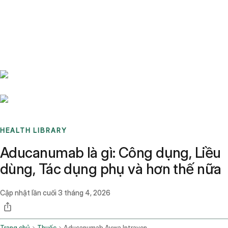
Benchmarks
Stories
FAQ
Sign up / Log in
HEALTH LIBRARY
Aducanumab là gì: Công dụng, Liều
dùng, Tác dụng phụ và hơn thế nữa
Cập nhật lần cuối
3 tháng 4, 2026
Trang chủ
Thuốc
Aducanumab Avwa Intravenous Route