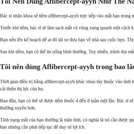
Tôi Nên Dùng Aflibercept-ayyh Như Thế N
Bác sĩ nhãn khoa sẽ tiêm aflibercept-ayyh trực tiếp vào mắt bạn tron
Trước khi tiêm, bác sĩ sẽ làm sạch mắt và vùng xung quanh một cách kỹ
Bạn nên lên kế hoạch để ai đó lái xe đưa bạn về nhà sau cuộc hẹn. Thị 
Sau khi tiêm, bạn có thể ăn uống bình thường. Tuy nhiên, tránh dụi mắ
Tôi nên dùng Aflibercept-ayyh trong bao lâ
Thời gian điều trị bằng aflibercept-ayyh khác nhau tùy thuộc vào tình 
cải thiện thị lực của họ.
Ban đầu, bạn có thể sẽ được tiêm thuốc 4 đến 8 tuần một lần. Bác sĩ sẽ 
thường xuyên hơn.
Tình trạng mắt của bạn thường là mãn tính, có nghĩa là nó cần được qu
bạn nhưng cần phải tiếp tục để duy trì lợi ích.