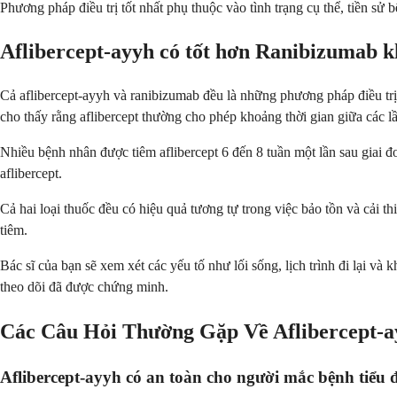
Phương pháp điều trị tốt nhất phụ thuộc vào tình trạng cụ thể, tiền sử
Aflibercept-ayyh có tốt hơn Ranibizumab 
Cả aflibercept-ayyh và ranibizumab đều là những phương pháp điều tr
cho thấy rằng aflibercept thường cho phép khoảng thời gian giữa các l
Nhiều bệnh nhân được tiêm aflibercept 6 đến 8 tuần một lần sau giai đo
aflibercept.
Cả hai loại thuốc đều có hiệu quả tương tự trong việc bảo tồn và cải th
tiêm.
Bác sĩ của bạn sẽ xem xét các yếu tố như lối sống, lịch trình đi lại v
theo dõi đã được chứng minh.
Các Câu Hỏi Thường Gặp Về Aflibercept-a
Aflibercept-ayyh có an toàn cho người mắc bệnh tiểu