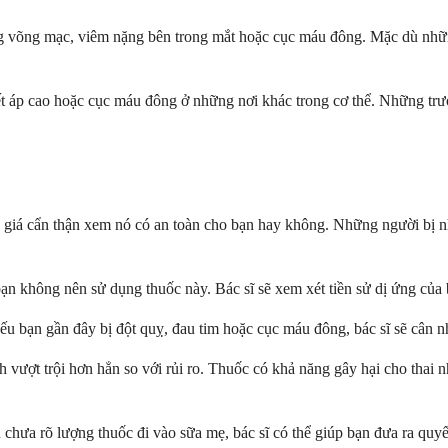
g võng mạc, viêm nặng bên trong mắt hoặc cục máu đông. Mặc dù nhữ
ết áp cao hoặc cục máu đông ở những nơi khác trong cơ thể. Những tr
nh giá cẩn thận xem nó có an toàn cho bạn hay không. Những người bị
ạn không nên sử dụng thuốc này. Bác sĩ sẽ xem xét tiền sử dị ứng của bạ
ạn gần đây bị đột quỵ, đau tim hoặc cục máu đông, bác sĩ sẽ cân nhắc l
 vượt trội hơn hẳn so với rủi ro. Thuốc có khả năng gây hại cho thai nhi
hưa rõ lượng thuốc đi vào sữa mẹ, bác sĩ có thể giúp bạn đưa ra quyết 