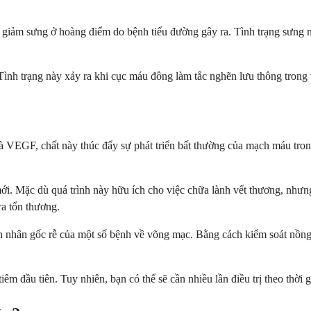
m giảm sưng ở hoàng điểm do bệnh tiểu đường gây ra. Tình trạng sưng
nh trạng này xảy ra khi cục máu đông làm tắc nghẽn lưu thông trong võ
 là VEGF, chất này thúc đẩy sự phát triển bất thường của mạch máu t
i. Mặc dù quá trình này hữu ích cho việc chữa lành vết thương, nhưng
a tổn thương.
n nhân gốc rễ của một số bệnh về võng mạc. Bằng cách kiểm soát nồng 
êm đầu tiên. Tuy nhiên, bạn có thể sẽ cần nhiều lần điều trị theo thời g