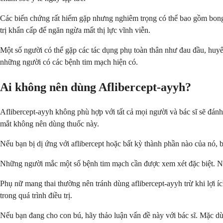
Các biến chứng rất hiếm gặp nhưng nghiêm trọng có thể bao gồm bon
trị khẩn cấp để ngăn ngừa mất thị lực vĩnh viễn.
Một số người có thể gặp các tác dụng phụ toàn thân như đau đầu, huy
những người có các bệnh tim mạch hiện có.
Ai không nên dùng Aflibercept-ayyh?
Aflibercept-ayyh không phù hợp với tất cả mọi người và bác sĩ sẽ đá
mắt không nên dùng thuốc này.
Nếu bạn bị dị ứng với aflibercept hoặc bất kỳ thành phần nào của nó, b
Những người mắc một số bệnh tim mạch cần được xem xét đặc biệt. Nếu b
Phụ nữ mang thai thường nên tránh dùng aflibercept-ayyh trừ khi lợi ích
trong quá trình điều trị.
Nếu bạn đang cho con bú, hãy thảo luận vấn đề này với bác sĩ. Mặc dù c