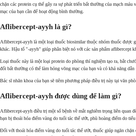
chặn các protein cụ thể gây ra sự phát triển bất thường của mạch máu
mạc của bạn cần để hoạt động bình thường.
Aflibercept-ayyh là gì?
Aflibercept-ayyh là một loại thuốc biosimilar thuộc nhóm thuốc được 
khác. Hậu tố "-ayyh" giúp phân biệt nó với các sản phẩm aflibercept k
Loại thuốc này là một loại protein do phòng thí nghiệm tạo ra, bắt ch
đổi bất thường có thể làm hỏng võng mạc của bạn và có khả năng dẫn đ
Bác sĩ nhãn khoa của bạn sẽ tiêm phương pháp điều trị này tại văn phò
Aflibercept-ayyh được dùng để làm gì?
Aflibercept-ayyh điều trị một số bệnh về mắt nghiêm trọng liên quan đ
bạn bị thoái hóa điểm vàng do tuổi tác thể ướt, phù hoàng điểm do tiể
Đối với thoái hóa điểm vàng do tuổi tác thể ướt, thuốc giúp ngăn chặn