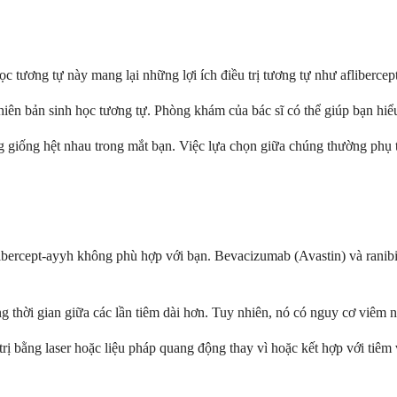
c tương tự này mang lại những lợi ích điều trị tương tự như aflibercep
iên bản sinh học tương tự. Phòng khám của bác sĩ có thể giúp bạn hiể
 giống hệt nhau trong mắt bạn. Việc lựa chọn giữa chúng thường phụ t
aflibercept-ayyh không phù hợp với bạn. Bevacizumab (Avastin) và ran
 thời gian giữa các lần tiêm dài hơn. Tuy nhiên, nó có nguy cơ viêm 
u trị bằng laser hoặc liệu pháp quang động thay vì hoặc kết hợp với t