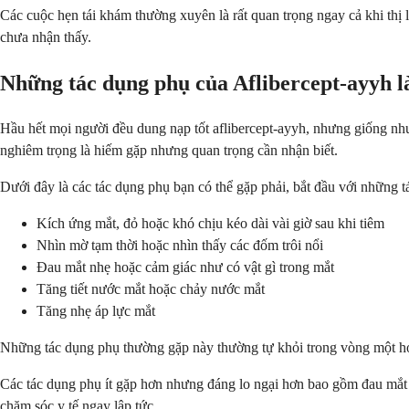
Các cuộc hẹn tái khám thường xuyên là rất quan trọng ngay cả khi thị 
chưa nhận thấy.
Những tác dụng phụ của Aflibercept-ayyh l
Hầu hết mọi người đều dung nạp tốt aflibercept-ayyh, nhưng giống như
nghiêm trọng là hiếm gặp nhưng quan trọng cần nhận biết.
Dưới đây là các tác dụng phụ bạn có thể gặp phải, bắt đầu với những t
Kích ứng mắt, đỏ hoặc khó chịu kéo dài vài giờ sau khi tiêm
Nhìn mờ tạm thời hoặc nhìn thấy các đốm trôi nổi
Đau mắt nhẹ hoặc cảm giác như có vật gì trong mắt
Tăng tiết nước mắt hoặc chảy nước mắt
Tăng nhẹ áp lực mắt
Những tác dụng phụ thường gặp này thường tự khỏi trong vòng một hoặc
Các tác dụng phụ ít gặp hơn nhưng đáng lo ngại hơn bao gồm đau mắt d
chăm sóc y tế ngay lập tức.