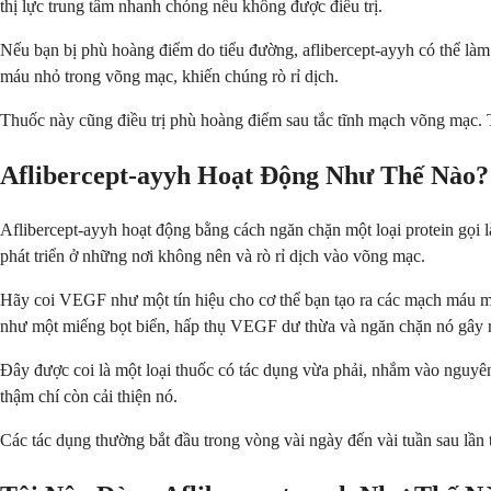
thị lực trung tâm nhanh chóng nếu không được điều trị.
Nếu bạn bị phù hoàng điểm do tiểu đường, aflibercept-ayyh có thể là
máu nhỏ trong võng mạc, khiến chúng rò rỉ dịch.
Thuốc này cũng điều trị phù hoàng điểm sau tắc tĩnh mạch võng mạc. Tì
Aflibercept-ayyh Hoạt Động Như Thế Nào?
Aflibercept-ayyh hoạt động bằng cách ngăn chặn một loại protein gọi
phát triển ở những nơi không nên và rò rỉ dịch vào võng mạc.
Hãy coi VEGF như một tín hiệu cho cơ thể bạn tạo ra các mạch máu mớ
như một miếng bọt biển, hấp thụ VEGF dư thừa và ngăn chặn nó gây r
Đây được coi là một loại thuốc có tác dụng vừa phải, nhắm vào nguyê
thậm chí còn cải thiện nó.
Các tác dụng thường bắt đầu trong vòng vài ngày đến vài tuần sau lần ti