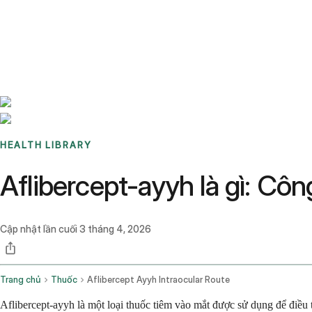
Benchmarks
Stories
FAQ
Sign up / Log in
HEALTH LIBRARY
Aflibercept-ayyh là gì: Cô
Cập nhật lần cuối
3 tháng 4, 2026
Trang chủ
Thuốc
Aflibercept Ayyh Intraocular Route
Aflibercept-ayyh là một loại thuốc tiêm vào mắt được sử dụng để điều 