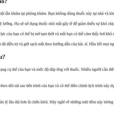
ào?
g một lần khám tại phòng khám. Bạn không dùng thuốc này tại nhà và kh
 lưỡng. Họ sẽ sử dụng thuốc nhỏ mắt gây tê để giảm thiểu sự khó chịu t
lực của bạn có thể bị mờ tạm thời và mắt bạn có thể cảm thấy hơi khó c
t đã điều trị và giữ sạch mắt theo hướng dẫn của bác sĩ. Hầu hết mọi n
u?
trạng cụ thể của bạn và mức độ đáp ứng với thuốc. Nhiều người cần điều
theo dõi sát sao tiến trình của bạn và có thể điều chỉnh lịch trình này
ản lý lâu dài hơn là chữa khỏi. Hãy nghĩ về những mũi tiêm này tương 