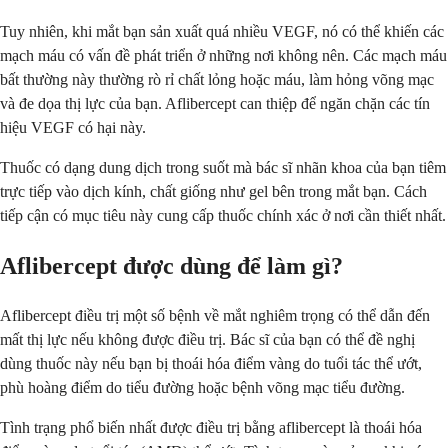
Tuy nhiên, khi mắt bạn sản xuất quá nhiều VEGF, nó có thể khiến các
mạch máu có vấn đề phát triển ở những nơi không nên. Các mạch máu
bất thường này thường rò rỉ chất lỏng hoặc máu, làm hỏng võng mạc
và đe dọa thị lực của bạn. Aflibercept can thiệp để ngăn chặn các tín
hiệu VEGF có hại này.
Thuốc có dạng dung dịch trong suốt mà bác sĩ nhãn khoa của bạn tiêm
trực tiếp vào dịch kính, chất giống như gel bên trong mắt bạn. Cách
tiếp cận có mục tiêu này cung cấp thuốc chính xác ở nơi cần thiết nhất.
Aflibercept được dùng để làm gì?
Aflibercept điều trị một số bệnh về mắt nghiêm trọng có thể dẫn đến
mất thị lực nếu không được điều trị. Bác sĩ của bạn có thể đề nghị
dùng thuốc này nếu bạn bị thoái hóa điểm vàng do tuổi tác thể ướt,
phù hoàng điểm do tiểu đường hoặc bệnh võng mạc tiểu đường.
Tình trạng phổ biến nhất được điều trị bằng aflibercept là thoái hóa