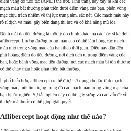
điểm vàng do tuổi tác (AMD) thể ướt. Tình trạng này xảy ra khi các
mạch máu bất thường phát triển dưới điểm vàng của bạn, phần võng
mạc chịu trách nhiệm về thị lực trung tâm, sắc nét. Các mạch máu này
rò rỉ dịch và máu, gây biến dạng thị lực và có khả năng mù lòa.
Bệnh mắt do tiểu đường là một lý do chính khác mà các bác sĩ kê đơn
aflibercept. Lượng đường trong máu cao có thể làm hỏng các mạch
máu nhỏ trong võng mạc của bạn theo thời gian. Điều này dẫn đến
phù hoàng điểm do tiểu đường, nơi dịch tích tụ trong điểm vàng của
bạn, hoặc bệnh võng mạc tiểu đường, nơi các mạch máu bị tổn thương
có thể chảy máu hoặc phát triển bất thường.
Ít phổ biến hơn, aflibercept có thể được sử dụng cho tắc tĩnh mạch
võng mạc, một tình trạng trong đó các mạch máu trong võng mạc của
bạn bị tắc nghẽn. Sự tắc nghẽn này có thể gây sưng và các vấn đề về
thị lực mà thuốc có thể giúp giải quyết.
Aflibercept hoạt động như thế nào?
Aflibercept được coi là một loại thuốc mạnh, nhắm mục tiêu, hoạt