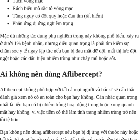
Tách võng mạc
Rách biểu mô sắc tố võng mạc
Tăng nguy cơ đột quỵ hoặc đau tim (rất hiếm)
Phản ứng dị ứng nghiêm trọng
Mặc dù những tác dụng phụ nghiêm trọng này không phổ biến, xảy ra
ở dưới 1% bệnh nhân, nhưng điều quan trọng là phải tìm kiếm sự
chăm sóc y tế ngay lập tức nếu bạn bị đau mắt dữ dội, mất thị lực đột
ngột hoặc các dấu hiệu nhiễm trùng như chảy mủ hoặc sốt.
Ai không nên dùng Aflibercept?
Aflibercept không phù hợp với tất cả mọi người và bác sĩ sẽ cẩn thận
đánh giá xem nó có an toàn cho bạn hay không. Cân nhắc quan trọng
nhất là liệu bạn có bị nhiễm trùng hoạt động trong hoặc xung quanh
mắt hay không, vì việc tiêm có thể làm tình trạng nhiễm trùng trở nên
tồi tệ hơn.
Bạn không nên dùng aflibercept nếu bạn bị dị ứng với thuốc này hoặc
bất kỳ thành phần nào của nó. Các dấu hiệu của phản ứng dị ứng bao