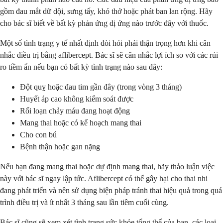
gồm đau mắt dữ dội, sưng tấy, khó thở hoặc phát ban lan rộng. Hãy
cho bác sĩ biết về bất kỳ phản ứng dị ứng nào trước đây với thuốc.
Một số tình trạng y tế nhất định đòi hỏi phải thận trọng hơn khi cân
nhắc điều trị bằng aflibercept. Bác sĩ sẽ cân nhắc lợi ích so với các rủi
ro tiềm ẩn nếu bạn có bất kỳ tình trạng nào sau đây:
Đột quỵ hoặc đau tim gần đây (trong vòng 3 tháng)
Huyết áp cao không kiểm soát được
Rối loạn chảy máu đang hoạt động
Mang thai hoặc có kế hoạch mang thai
Cho con bú
Bệnh thận hoặc gan nặng
Nếu bạn đang mang thai hoặc dự định mang thai, hãy thảo luận việc
này với bác sĩ ngay lập tức. Aflibercept có thể gây hại cho thai nhi
đang phát triển và nên sử dụng biện pháp tránh thai hiệu quả trong quá
trình điều trị và ít nhất 3 tháng sau lần tiêm cuối cùng.
Bác sĩ cũng sẽ xem xét tình trạng sức khỏe tổng thể của bạn, các loại