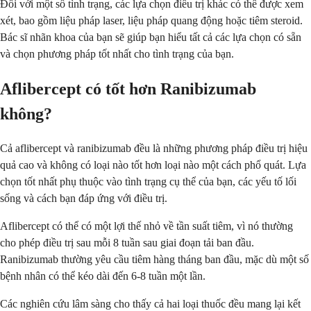
Đối với một số tình trạng, các lựa chọn điều trị khác có thể được xem
xét, bao gồm liệu pháp laser, liệu pháp quang động hoặc tiêm steroid.
Bác sĩ nhãn khoa của bạn sẽ giúp bạn hiểu tất cả các lựa chọn có sẵn
và chọn phương pháp tốt nhất cho tình trạng của bạn.
Aflibercept có tốt hơn Ranibizumab
không?
Cả aflibercept và ranibizumab đều là những phương pháp điều trị hiệu
quả cao và không có loại nào tốt hơn loại nào một cách phổ quát. Lựa
chọn tốt nhất phụ thuộc vào tình trạng cụ thể của bạn, các yếu tố lối
sống và cách bạn đáp ứng với điều trị.
Aflibercept có thể có một lợi thế nhỏ về tần suất tiêm, vì nó thường
cho phép điều trị sau mỗi 8 tuần sau giai đoạn tải ban đầu.
Ranibizumab thường yêu cầu tiêm hàng tháng ban đầu, mặc dù một số
bệnh nhân có thể kéo dài đến 6-8 tuần một lần.
Các nghiên cứu lâm sàng cho thấy cả hai loại thuốc đều mang lại kết