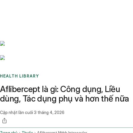
Benchmarks
Stories
FAQ
Sign up / Log in
HEALTH LIBRARY
Aflibercept là gì: Công dụng, Liều
dùng, Tác dụng phụ và hơn thế nữa
Cập nhật lần cuối
3 tháng 4, 2026
Trang chủ
Thuốc
Aflibercept Mrbb Intraocular Route