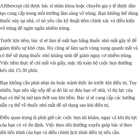
Aflibercept chỉ được bác sĩ nhãn khoa hoặc chuyên gia y tế được đào
tạo cung cấp trong môi trường lâm sàng vô trùng. Bạn không thể dùng
thuốc này tại nhà, vì nó yêu cầu kỹ thuật tiêm chính xác và điều kiện
vô trùng để ngăn ngừa nhiễm trùng.
Trước khi tiêm, bác sĩ sẽ làm tê mắt bạn bằng thuốc nhỏ mắt gây tê để
giảm thiểu sự khó chịu. Họ cũng sẽ làm sạch vùng xung quanh mắt và
có thể sử dụng thuốc nhỏ kháng sinh để giảm nguy cơ nhiễm trùng.
Việc tiêm thực tế chỉ mất vài giây, mặc dù toàn bộ cuộc hẹn thường
kéo dài 15-30 phút.
Bạn không cần phải nhịn ăn hoặc tránh thức ăn trước khi điều trị. Tuy
nhiên, bạn nên sắp xếp để ai đó lái xe đưa bạn về nhà, vì thị lực của
bạn có thể bị mờ tạm thời sau khi tiêm. Bác sĩ sẽ cung cấp các hướng
dẫn cụ thể về thuốc nhỏ mắt để sử dụng sau khi điều trị.
Điều quan trọng là phải giữ các cuộc hẹn tái khám, ngay cả khi thị lực
của bạn có vẻ ổn định. Việc theo dõi thường xuyên giúp bác sĩ theo
dõi tiến trình của bạn và điều chỉnh lịch trình điều trị nếu cần.