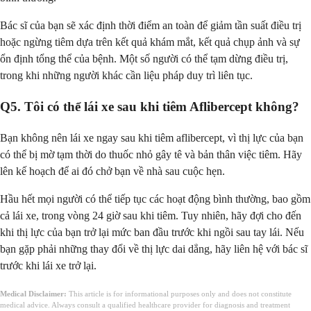
Bác sĩ của bạn sẽ xác định thời điểm an toàn để giảm tần suất điều trị
hoặc ngừng tiêm dựa trên kết quả khám mắt, kết quả chụp ảnh và sự
ổn định tổng thể của bệnh. Một số người có thể tạm dừng điều trị,
trong khi những người khác cần liệu pháp duy trì liên tục.
Q5. Tôi có thể lái xe sau khi tiêm Aflibercept không?
Bạn không nên lái xe ngay sau khi tiêm aflibercept, vì thị lực của bạn
có thể bị mờ tạm thời do thuốc nhỏ gây tê và bản thân việc tiêm. Hãy
lên kế hoạch để ai đó chở bạn về nhà sau cuộc hẹn.
Hầu hết mọi người có thể tiếp tục các hoạt động bình thường, bao gồm
cả lái xe, trong vòng 24 giờ sau khi tiêm. Tuy nhiên, hãy đợi cho đến
khi thị lực của bạn trở lại mức ban đầu trước khi ngồi sau tay lái. Nếu
bạn gặp phải những thay đổi về thị lực dai dẳng, hãy liên hệ với bác sĩ
trước khi lái xe trở lại.
Medical Disclaimer:
This article is for informational purposes only and does not constitute
medical advice. Always consult a qualified healthcare provider for diagnosis and treatment