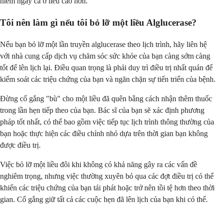
hiểm ngay cả ở liều cao hơn.
Tôi nên làm gì nếu tôi bỏ lỡ một liều Alglucerase?
Nếu bạn bỏ lỡ một lần truyền alglucerase theo lịch trình, hãy liên hệ
với nhà cung cấp dịch vụ chăm sóc sức khỏe của bạn càng sớm càng
tốt để lên lịch lại. Điều quan trọng là phải duy trì điều trị nhất quán để
kiểm soát các triệu chứng của bạn và ngăn chặn sự tiến triển của bệnh.
Đừng cố gắng "bù" cho một liều đã quên bằng cách nhận thêm thuốc
trong lần hẹn tiếp theo của bạn. Bác sĩ của bạn sẽ xác định phương
pháp tốt nhất, có thể bao gồm việc tiếp tục lịch trình thông thường của
bạn hoặc thực hiện các điều chỉnh nhỏ dựa trên thời gian bạn không
được điều trị.
Việc bỏ lỡ một liều đôi khi không có khả năng gây ra các vấn đề
nghiêm trọng, nhưng việc thường xuyên bỏ qua các đợt điều trị có thể
khiến các triệu chứng của bạn tái phát hoặc trở nên tồi tệ hơn theo thời
gian. Cố gắng giữ tất cả các cuộc hẹn đã lên lịch của bạn khi có thể.