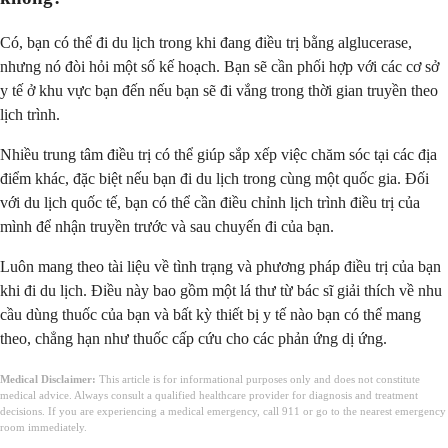
Có, bạn có thể đi du lịch trong khi đang điều trị bằng alglucerase,
nhưng nó đòi hỏi một số kế hoạch. Bạn sẽ cần phối hợp với các cơ sở
y tế ở khu vực bạn đến nếu bạn sẽ đi vắng trong thời gian truyền theo
lịch trình.
Nhiều trung tâm điều trị có thể giúp sắp xếp việc chăm sóc tại các địa
điểm khác, đặc biệt nếu bạn đi du lịch trong cùng một quốc gia. Đối
với du lịch quốc tế, bạn có thể cần điều chỉnh lịch trình điều trị của
mình để nhận truyền trước và sau chuyến đi của bạn.
Luôn mang theo tài liệu về tình trạng và phương pháp điều trị của bạn
khi đi du lịch. Điều này bao gồm một lá thư từ bác sĩ giải thích về nhu
cầu dùng thuốc của bạn và bất kỳ thiết bị y tế nào bạn có thể mang
theo, chẳng hạn như thuốc cấp cứu cho các phản ứng dị ứng.
Medical Disclaimer:
This article is for informational purposes only and does not constitute
medical advice. Always consult a qualified healthcare provider for diagnosis and treatment
decisions. If you are experiencing a medical emergency, call 911 or go to the nearest emergency
room immediately.