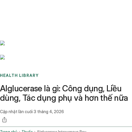
Benchmarks
Stories
FAQ
Sign up / Log in
HEALTH LIBRARY
Alglucerase là gì: Công dụng, Liều
dùng, Tác dụng phụ và hơn thế nữa
Cập nhật lần cuối
3 tháng 4, 2026
Trang chủ
Thuốc
Alglucerase Intravenous Route