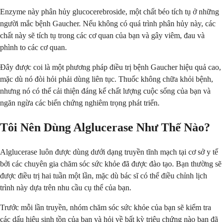
Enzyme này phân hủy glucocerebroside, một chất béo tích tụ ở những
người mắc bệnh Gaucher. Nếu không có quá trình phân hủy này, các
chất này sẽ tích tụ trong các cơ quan của bạn và gây viêm, đau và
phình to các cơ quan.
Đây được coi là một phương pháp điều trị bệnh Gaucher hiệu quả cao,
mặc dù nó đòi hỏi phải dùng liên tục. Thuốc không chữa khỏi bệnh,
nhưng nó có thể cải thiện đáng kể chất lượng cuộc sống của bạn và
ngăn ngừa các biến chứng nghiêm trọng phát triển.
Tôi Nên Dùng Alglucerase Như Thế Nào?
Alglucerase luôn được dùng dưới dạng truyền tĩnh mạch tại cơ sở y tế
bởi các chuyên gia chăm sóc sức khỏe đã được đào tạo. Bạn thường sẽ
được điều trị hai tuần một lần, mặc dù bác sĩ có thể điều chỉnh lịch
trình này dựa trên nhu cầu cụ thể của bạn.
Trước mỗi lần truyền, nhóm chăm sóc sức khỏe của bạn sẽ kiểm tra
các dấu hiệu sinh tồn của bạn và hỏi về bất kỳ triệu chứng nào bạn đã