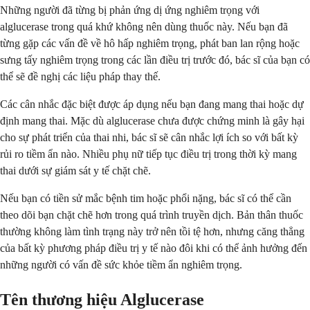
Những người đã từng bị phản ứng dị ứng nghiêm trọng với
alglucerase trong quá khứ không nên dùng thuốc này. Nếu bạn đã
từng gặp các vấn đề về hô hấp nghiêm trọng, phát ban lan rộng hoặc
sưng tấy nghiêm trọng trong các lần điều trị trước đó, bác sĩ của bạn có
thể sẽ đề nghị các liệu pháp thay thế.
Các cân nhắc đặc biệt được áp dụng nếu bạn đang mang thai hoặc dự
định mang thai. Mặc dù alglucerase chưa được chứng minh là gây hại
cho sự phát triển của thai nhi, bác sĩ sẽ cân nhắc lợi ích so với bất kỳ
rủi ro tiềm ẩn nào. Nhiều phụ nữ tiếp tục điều trị trong thời kỳ mang
thai dưới sự giám sát y tế chặt chẽ.
Nếu bạn có tiền sử mắc bệnh tim hoặc phổi nặng, bác sĩ có thể cần
theo dõi bạn chặt chẽ hơn trong quá trình truyền dịch. Bản thân thuốc
thường không làm tình trạng này trở nên tồi tệ hơn, nhưng căng thẳng
của bất kỳ phương pháp điều trị y tế nào đôi khi có thể ảnh hưởng đến
những người có vấn đề sức khỏe tiềm ẩn nghiêm trọng.
Tên thương hiệu Alglucerase