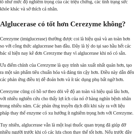
tố như mức độ nghiêm trọng của các triệu chứng, các tình trạng sức
khỏe khác và sở thích cá nhân.
Alglucerase có tốt hơn Cerezyme không?
Cerezyme (imiglucerase) thường được coi là hiệu quả và an toàn hơn
so với công thức alglucerase ban đầu. Đây là lý do tại sao hầu hết các
bác sĩ hiện nay kê đơn Cerezyme thay vì alglucerase khi nó có sẵn.
Ưu điểm chính của Cerezyme là quy trình sản xuất nhất quán hơn, tạo
ra một sản phẩm tiêu chuẩn hóa và đáng tin cậy hơn. Điều này dẫn đến
các phản ứng điều trị dễ đoán hơn và ít tác dụng phụ bất ngờ hơn.
Cerezyme cũng có hồ sơ theo dõi về độ an toàn và hiệu quả lâu hơn,
với nhiều nghiên cứu cho thấy lợi ích của nó ở hàng nghìn bệnh nhân
trong nhiều năm. Các phản ứng truyền dịch đôi khi xảy ra với liệu
pháp thay thế enzyme có xu hướng ít nghiêm trọng hơn với Cerezyme.
Tuy nhiên, alglucerase vẫn là một loại thuốc quan trọng đã giúp đỡ
nhiều người trước khi có các lựa chọn thay thế tốt hơn. Nếu trước đây