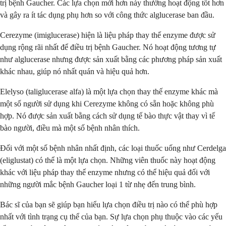
trị bệnh Gaucher. Các lựa chọn mới hơn này thường hoạt động tốt hơn
và gây ra ít tác dụng phụ hơn so với công thức alglucerase ban đầu.
Cerezyme (imiglucerase) hiện là liệu pháp thay thế enzyme được sử
dụng rộng rãi nhất để điều trị bệnh Gaucher. Nó hoạt động tương tự
như alglucerase nhưng được sản xuất bằng các phương pháp sản xuất
khác nhau, giúp nó nhất quán và hiệu quả hơn.
Elelyso (taliglucerase alfa) là một lựa chọn thay thế enzyme khác mà
một số người sử dụng khi Cerezyme không có sẵn hoặc không phù
hợp. Nó được sản xuất bằng cách sử dụng tế bào thực vật thay vì tế
bào người, điều mà một số bệnh nhân thích.
Đối với một số bệnh nhân nhất định, các loại thuốc uống như Cerdelga
(eliglustat) có thể là một lựa chọn. Những viên thuốc này hoạt động
khác với liệu pháp thay thế enzyme nhưng có thể hiệu quả đối với
những người mắc bệnh Gaucher loại 1 từ nhẹ đến trung bình.
Bác sĩ của bạn sẽ giúp bạn hiểu lựa chọn điều trị nào có thể phù hợp
nhất với tình trạng cụ thể của bạn. Sự lựa chọn phụ thuộc vào các yếu