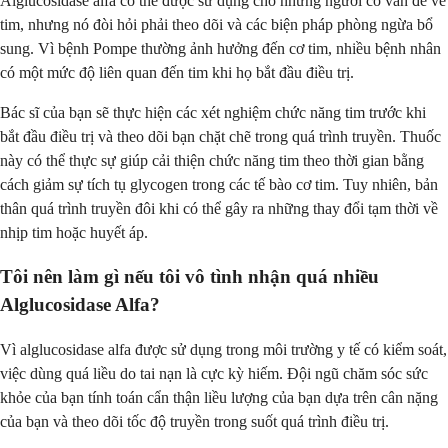
Alglucosidase alfa có thể được sử dụng cho những người có vấn đề về
tim, nhưng nó đòi hỏi phải theo dõi và các biện pháp phòng ngừa bổ
sung. Vì bệnh Pompe thường ảnh hưởng đến cơ tim, nhiều bệnh nhân
có một mức độ liên quan đến tim khi họ bắt đầu điều trị.
Bác sĩ của bạn sẽ thực hiện các xét nghiệm chức năng tim trước khi
bắt đầu điều trị và theo dõi bạn chặt chẽ trong quá trình truyền. Thuốc
này có thể thực sự giúp cải thiện chức năng tim theo thời gian bằng
cách giảm sự tích tụ glycogen trong các tế bào cơ tim. Tuy nhiên, bản
thân quá trình truyền đôi khi có thể gây ra những thay đổi tạm thời về
nhịp tim hoặc huyết áp.
Tôi nên làm gì nếu tôi vô tình nhận quá nhiều
Alglucosidase Alfa?
Vì alglucosidase alfa được sử dụng trong môi trường y tế có kiểm soát,
việc dùng quá liều do tai nạn là cực kỳ hiếm. Đội ngũ chăm sóc sức
khỏe của bạn tính toán cẩn thận liều lượng của bạn dựa trên cân nặng
của bạn và theo dõi tốc độ truyền trong suốt quá trình điều trị.