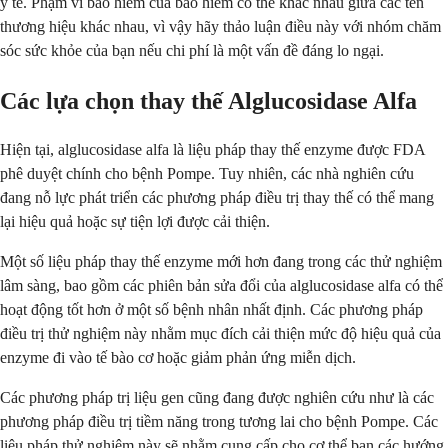
y tế. Phạm vi bảo hiểm của bảo hiểm có thể khác nhau giữa các tên
thương hiệu khác nhau, vì vậy hãy thảo luận điều này với nhóm chăm
sóc sức khỏe của bạn nếu chi phí là một vấn đề đáng lo ngại.
Các lựa chọn thay thế Alglucosidase Alfa
Hiện tại, alglucosidase alfa là liệu pháp thay thế enzyme được FDA
phê duyệt chính cho bệnh Pompe. Tuy nhiên, các nhà nghiên cứu
đang nỗ lực phát triển các phương pháp điều trị thay thế có thể mang
lại hiệu quả hoặc sự tiện lợi được cải thiện.
Một số liệu pháp thay thế enzyme mới hơn đang trong các thử nghiệm
lâm sàng, bao gồm các phiên bản sửa đổi của alglucosidase alfa có thể
hoạt động tốt hơn ở một số bệnh nhân nhất định. Các phương pháp
điều trị thử nghiệm này nhằm mục đích cải thiện mức độ hiệu quả của
enzyme đi vào tế bào cơ hoặc giảm phản ứng miễn dịch.
Các phương pháp trị liệu gen cũng đang được nghiên cứu như là các
phương pháp điều trị tiềm năng trong tương lai cho bệnh Pompe. Các
liệu pháp thử nghiệm này sẽ nhằm cung cấp cho cơ thể bạn các hướng