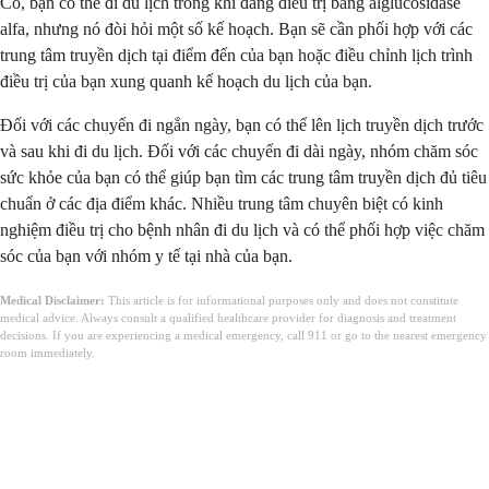
Có, bạn có thể đi du lịch trong khi đang điều trị bằng alglucosidase
alfa, nhưng nó đòi hỏi một số kế hoạch. Bạn sẽ cần phối hợp với các
trung tâm truyền dịch tại điểm đến của bạn hoặc điều chỉnh lịch trình
điều trị của bạn xung quanh kế hoạch du lịch của bạn.
Đối với các chuyến đi ngắn ngày, bạn có thể lên lịch truyền dịch trước
và sau khi đi du lịch. Đối với các chuyến đi dài ngày, nhóm chăm sóc
sức khỏe của bạn có thể giúp bạn tìm các trung tâm truyền dịch đủ tiêu
chuẩn ở các địa điểm khác. Nhiều trung tâm chuyên biệt có kinh
nghiệm điều trị cho bệnh nhân đi du lịch và có thể phối hợp việc chăm
sóc của bạn với nhóm y tế tại nhà của bạn.
Medical Disclaimer:
This article is for informational purposes only and does not constitute
medical advice. Always consult a qualified healthcare provider for diagnosis and treatment
decisions. If you are experiencing a medical emergency, call 911 or go to the nearest emergency
room immediately.