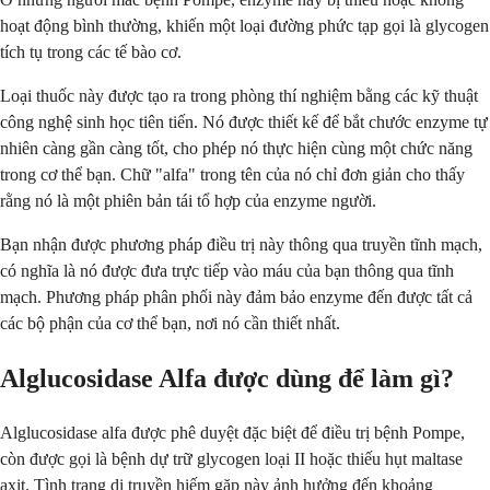
hoạt động bình thường, khiến một loại đường phức tạp gọi là glycogen
tích tụ trong các tế bào cơ.
Loại thuốc này được tạo ra trong phòng thí nghiệm bằng các kỹ thuật
công nghệ sinh học tiên tiến. Nó được thiết kế để bắt chước enzyme tự
nhiên càng gần càng tốt, cho phép nó thực hiện cùng một chức năng
trong cơ thể bạn. Chữ "alfa" trong tên của nó chỉ đơn giản cho thấy
rằng nó là một phiên bản tái tổ hợp của enzyme người.
Bạn nhận được phương pháp điều trị này thông qua truyền tĩnh mạch,
có nghĩa là nó được đưa trực tiếp vào máu của bạn thông qua tĩnh
mạch. Phương pháp phân phối này đảm bảo enzyme đến được tất cả
các bộ phận của cơ thể bạn, nơi nó cần thiết nhất.
Alglucosidase Alfa được dùng để làm gì?
Alglucosidase alfa được phê duyệt đặc biệt để điều trị bệnh Pompe,
còn được gọi là bệnh dự trữ glycogen loại II hoặc thiếu hụt maltase
axit. Tình trạng di truyền hiếm gặp này ảnh hưởng đến khoảng