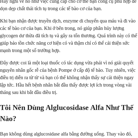
Hãy nghĩ về nó như việc cung cấp cho cơ thể bạn công cụ phù hợp để
dọn dẹp chất thải tích tụ trong các tế bào cơ của bạn.
Khi bạn nhận được truyền dịch, enzyme di chuyển qua máu và đi vào
các tế bào cơ của bạn. Khi ở bên trong, nó giúp phân hủy lượng
glycogen dư thừa đã tích tụ và gây ra tổn thương. Quá trình này có thể
giúp bảo tồn chức năng cơ hiện có và thậm chí có thể cải thiện sức
mạnh trong một số trường hợp.
Đây được coi là một loại thuốc có tác dụng vừa phải vì nó giải quyết
nguyên nhân gốc rễ của bệnh Pompe ở cấp độ tế bào. Tuy nhiên, việc
điều trị diễn ra từ từ và bạn có thể không nhận thấy sự cải thiện ngay
lập tức. Hầu hết bệnh nhân bắt đầu thấy được lợi ích trong vòng vài
tháng sau khi bắt đầu điều trị.
Tôi Nên Dùng Alglucosidase Alfa Như Thế
Nào?
Bạn không dùng alglucosidase alfa bằng đường uống. Thay vào đó,