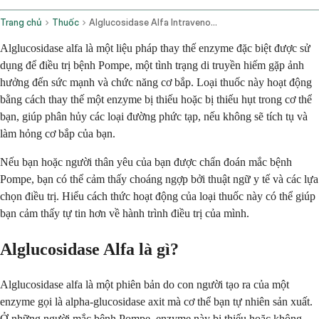
Trang chủ
Thuốc
Alglucosidase Alfa Intravenous Route
Alglucosidase alfa là một liệu pháp thay thế enzyme đặc biệt được sử
dụng để điều trị bệnh Pompe, một tình trạng di truyền hiếm gặp ảnh
hưởng đến sức mạnh và chức năng cơ bắp. Loại thuốc này hoạt động
bằng cách thay thế một enzyme bị thiếu hoặc bị thiếu hụt trong cơ thể
bạn, giúp phân hủy các loại đường phức tạp, nếu không sẽ tích tụ và
làm hỏng cơ bắp của bạn.
Nếu bạn hoặc người thân yêu của bạn được chẩn đoán mắc bệnh
Pompe, bạn có thể cảm thấy choáng ngợp bởi thuật ngữ y tế và các lựa
chọn điều trị. Hiểu cách thức hoạt động của loại thuốc này có thể giúp
bạn cảm thấy tự tin hơn về hành trình điều trị của mình.
Alglucosidase Alfa là gì?
Alglucosidase alfa là một phiên bản do con người tạo ra của một
enzyme gọi là alpha-glucosidase axit mà cơ thể bạn tự nhiên sản xuất.
Ở những người mắc bệnh Pompe, enzyme này bị thiếu hoặc không