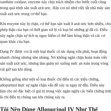
xanthine oxidase, enzyme này chịu trách nhiệm cho bước cuối cùng
trong quá trình sản xuất axit uric. Hãy coi nó như việc tắt nhà máy sản
xuất axit uric trong cơ thể bạn.
Khi enzyme này bị chặn, cơ thể bạn sản xuất ít axit uric hơn nhiều, cho
phép thận của bạn có thời gian xử lý và loại bỏ những gì đã có. Điều
này ngăn chặn sự tích tụ nguy hiểm có thể làm hỏng thận và các cơ
quan khác của bạn.
Dạng IV được coi là một loại thuốc có tác dụng vừa phải, hoạt động
nhanh chóng nhưng nhẹ nhàng. Nó không ngăn chặn hoàn toàn việc
sản xuất axit uric, nhưng làm giảm nó xuống mức an toàn trong vòng
vài giờ sau khi dùng.
Không giống như một số loại thuốc chỉ điều trị các triệu chứng,
allopurinol thực sự ngăn chặn vấn đề xảy ra ngay từ đầu. Điều này
làm cho nó đặc biệt có giá trị trong việc ngăn ngừa các biến chứng hơn
là chỉ điều trị chúng sau khi chúng xảy ra.
Tôi Nên Dùng Allopurinol IV Như Thế