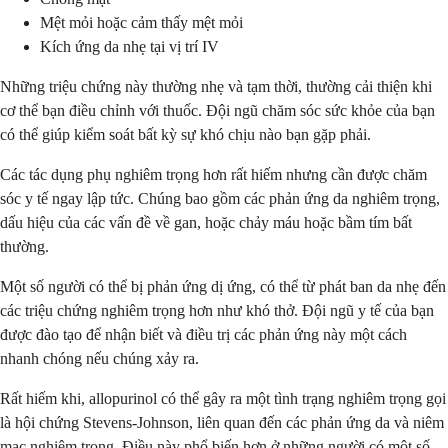
Mệt mỏi hoặc cảm thấy mệt mỏi
Kích ứng da nhẹ tại vị trí IV
Những triệu chứng này thường nhẹ và tạm thời, thường cải thiện khi
cơ thể bạn điều chỉnh với thuốc. Đội ngũ chăm sóc sức khỏe của bạn
có thể giúp kiểm soát bất kỳ sự khó chịu nào bạn gặp phải.
Các tác dụng phụ nghiêm trọng hơn rất hiếm nhưng cần được chăm
sóc y tế ngay lập tức. Chúng bao gồm các phản ứng da nghiêm trọng,
dấu hiệu của các vấn đề về gan, hoặc chảy máu hoặc bầm tím bất
thường.
Một số người có thể bị phản ứng dị ứng, có thể từ phát ban da nhẹ đến
các triệu chứng nghiêm trọng hơn như khó thở. Đội ngũ y tế của bạn
được đào tạo để nhận biết và điều trị các phản ứng này một cách
nhanh chóng nếu chúng xảy ra.
Rất hiếm khi, allopurinol có thể gây ra một tình trạng nghiêm trọng gọi
là hội chứng Stevens-Johnson, liên quan đến các phản ứng da và niêm
mạc nghiêm trọng. Điều này phổ biến hơn ở những người có một số