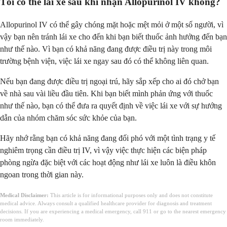
Tôi có thể lái xe sau khi nhận Allopurinol IV không?
Allopurinol IV có thể gây chóng mặt hoặc mệt mỏi ở một số người, vì
vậy bạn nên tránh lái xe cho đến khi bạn biết thuốc ảnh hưởng đến bạn
như thế nào. Vì bạn có khả năng đang được điều trị này trong môi
trường bệnh viện, việc lái xe ngay sau đó có thể không liên quan.
Nếu bạn đang được điều trị ngoại trú, hãy sắp xếp cho ai đó chở bạn
về nhà sau vài liều đầu tiên. Khi bạn biết mình phản ứng với thuốc
như thế nào, bạn có thể đưa ra quyết định về việc lái xe với sự hướng
dẫn của nhóm chăm sóc sức khỏe của bạn.
Hãy nhớ rằng bạn có khả năng đang đối phó với một tình trạng y tế
nghiêm trọng cần điều trị IV, vì vậy việc thực hiện các biện pháp
phòng ngừa đặc biệt với các hoạt động như lái xe luôn là điều khôn
ngoan trong thời gian này.
Medical Disclaimer:
This article is for informational purposes only and does not constitute
medical advice. Always consult a qualified healthcare provider for diagnosis and treatment
decisions. If you are experiencing a medical emergency, call 911 or go to the nearest emergency
room immediately.