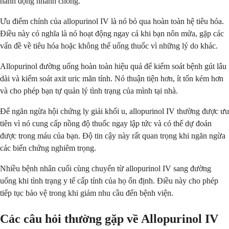
hành động nhanh chóng.
Ưu điểm chính của allopurinol IV là nó bỏ qua hoàn toàn hệ tiêu hóa.
Điều này có nghĩa là nó hoạt động ngay cả khi bạn nôn mửa, gặp các
vấn đề về tiêu hóa hoặc không thể uống thuốc vì những lý do khác.
Allopurinol đường uống hoàn toàn hiệu quả để kiểm soát bệnh gút lâu
dài và kiểm soát axit uric mãn tính. Nó thuận tiện hơn, ít tốn kém hơn
và cho phép bạn tự quản lý tình trạng của mình tại nhà.
Để ngăn ngừa hội chứng ly giải khối u, allopurinol IV thường được ưu
tiên vì nó cung cấp nồng độ thuốc ngay lập tức và có thể dự đoán
được trong máu của bạn. Độ tin cậy này rất quan trọng khi ngăn ngừa
các biến chứng nghiêm trọng.
Nhiều bệnh nhân cuối cùng chuyển từ allopurinol IV sang đường
uống khi tình trạng y tế cấp tính của họ ổn định. Điều này cho phép
tiếp tục bảo vệ trong khi giảm nhu cầu đến bệnh viện.
Các câu hỏi thường gặp về Allopurinol IV