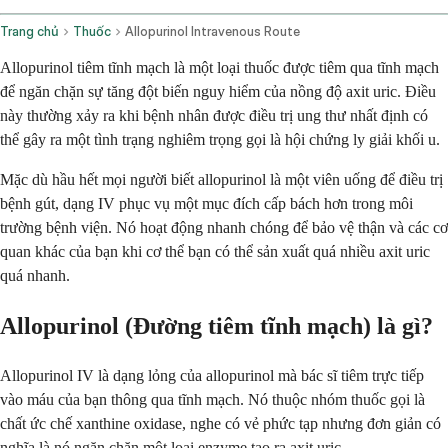
Trang chủ
Thuốc
Allopurinol Intravenous Route
Allopurinol tiêm tĩnh mạch là một loại thuốc được tiêm qua tĩnh mạch
để ngăn chặn sự tăng đột biến nguy hiểm của nồng độ axit uric. Điều
này thường xảy ra khi bệnh nhân được điều trị ung thư nhất định có
thể gây ra một tình trạng nghiêm trọng gọi là hội chứng ly giải khối u.
Mặc dù hầu hết mọi người biết allopurinol là một viên uống để điều trị
bệnh gút, dạng IV phục vụ một mục đích cấp bách hơn trong môi
trường bệnh viện. Nó hoạt động nhanh chóng để bảo vệ thận và các cơ
quan khác của bạn khi cơ thể bạn có thể sản xuất quá nhiều axit uric
quá nhanh.
Allopurinol (Đường tiêm tĩnh mạch) là gì?
Allopurinol IV là dạng lỏng của allopurinol mà bác sĩ tiêm trực tiếp
vào máu của bạn thông qua tĩnh mạch. Nó thuộc nhóm thuốc gọi là
chất ức chế xanthine oxidase, nghe có vẻ phức tạp nhưng đơn giản có
nghĩa là nó ngăn chặn một loại enzyme tạo ra axit uric.