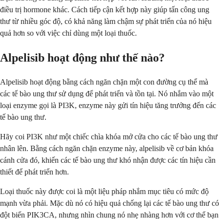
điều trị hormone khác. Cách tiếp cận kết hợp này giúp tấn công ung
thư từ nhiều góc độ, có khả năng làm chậm sự phát triển của nó hiệu
quả hơn so với việc chỉ dùng một loại thuốc.
Alpelisib hoạt động như thế nào?
Alpelisib hoạt động bằng cách ngăn chặn một con đường cụ thể mà
các tế bào ung thư sử dụng để phát triển và tồn tại. Nó nhắm vào một
loại enzyme gọi là PI3K, enzyme này gửi tín hiệu tăng trưởng đến các
tế bào ung thư.
Hãy coi PI3K như một chiếc chìa khóa mở cửa cho các tế bào ung thư
nhân lên. Bằng cách ngăn chặn enzyme này, alpelisib về cơ bản khóa
cánh cửa đó, khiến các tế bào ung thư khó nhận được các tín hiệu cần
thiết để phát triển hơn.
Loại thuốc này được coi là một liệu pháp nhắm mục tiêu có mức độ
mạnh vừa phải. Mặc dù nó có hiệu quả chống lại các tế bào ung thư có
đột biến PIK3CA, nhưng nhìn chung nó nhẹ nhàng hơn với cơ thể bạn