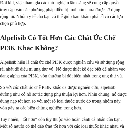
Đôi khi, việc tham gia các thử nghiệm lâm sàng sẽ cung cấp quyền
truy cập vào các phương pháp điều trị mới hơn chưa được sử dụng
rộng rãi. Nhóm y tế của bạn có thể giúp bạn khám phá tất cả các lựa
chọn phù hợp.
Alpelisib Có Tốt Hơn Các Chất Ức Chế
PI3K Khác Không?
Alpelisib hiện là chất ức chế PI3K được nghiên cứu và sử dụng rộng
rãi nhất để điều trị ung thư vú. Nó được thiết kế đặc biệt để nhắm vào
dạng alpha của PI3K, vốn thường bị đột biến nhất trong ung thư vú.
So với các chất ức chế PI3K khác đã được nghiên cứu, alpelisib
dường như có hồ sơ tác dụng phụ thuận lợi hơn. Nhìn chung, nó được
dung nạp tốt hơn so với một số loại thuốc trước đó trong nhóm này,
vốn gây ra các biến chứng nghiêm trọng hơn.
Tuy nhiên, "tốt hơn" còn tùy thuộc vào hoàn cảnh cá nhân của bạn.
Một số người có thể đáp ứng tốt hơn với các loại thuốc khác nhau và