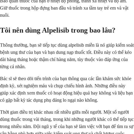
Bảo quản thuốc của bạn ở nhiệt độ phòng, tránh xa nhiệt và độ ẩm.
Giữ thuốc trong hộp đựng ban đầu và tránh xa tầm tay trẻ em và vật
nuôi.
Tôi nên dùng Alpelisib trong bao lâu?
Thông thường, bạn sẽ tiếp tục dùng alpelisib miễn là nó giúp kiểm soát
bệnh ung thư của bạn và bạn dung nạp thuốc tốt. Điều này có thể kéo
dài hàng tháng hoặc thậm chí hàng năm, tùy thuộc vào đáp ứng của
từng cá nhân.
Bác sĩ sẽ theo dõi tiến trình của bạn thông qua các lần khám sức khỏe
định kỳ, xét nghiệm máu và chụp chiếu hình ảnh. Những điều này
giúp xác định xem thuốc có hoạt động hiệu quả hay không và liệu bạn
có gặp bất kỳ tác dụng phụ đáng lo ngại nào không.
Thời gian điều trị khác nhau rất nhiều giữa mỗi người. Một số người
dùng thuốc trong vài tháng, trong khi những người khác có thể tiếp tục
trong nhiều năm. Đội ngũ y tế của bạn sẽ làm việc với bạn để tìm ra sự
cân bằng phù hợp giữa việc kiểm soát ung thư và chất lượng cuộc