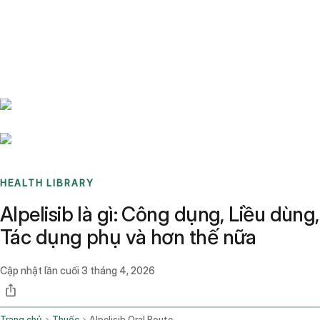
Benchmarks
Stories
FAQ
Sign up / Log in
HEALTH LIBRARY
Alpelisib là gì: Công dụng, Liều dùng,
Tác dụng phụ và hơn thế nữa
Cập nhật lần cuối
3 tháng 4, 2026
Trang chủ
Thuốc
Alpelisib Oral Route