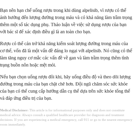
Bạn nên hạn chế uống rượu trong khi dùng alpelisib, vì rượu có thể
ảnh hưởng đến lượng đường trong máu và có khả năng làm trầm trọng
thêm một số tác dụng phụ. Thảo luận về việc sử dụng rượu của bạn
với bác sĩ để xác định điều gì là an toàn cho bạn.
Rượu có thể cản trở khả năng kiểm soát lượng đường trong máu của
cơ thể, vốn đã là một vấn đề đáng lo ngại với alpelisib. Nó cũng có thể
làm tăng nguy cơ mắc các vấn đề về gan và làm trầm trọng thêm tình
trạng buồn nôn hoặc mệt mỏi.
Nếu bạn chọn uống rượu đôi khi, hãy uống điều độ và theo dõi lượng
đường trong máu của bạn chặt chẽ hơn. Đội ngũ chăm sóc sức khỏe
của bạn có thể cung cấp hướng dẫn cụ thể dựa trên sức khỏe tổng thể
và đáp ứng điều trị của bạn.
Medical Disclaimer:
This article is for informational purposes only and does not constitute
medical advice. Always consult a qualified healthcare provider for diagnosis and treatment
decisions. If you are experiencing a medical emergency, call 911 or go to the nearest emergency
room immediately.