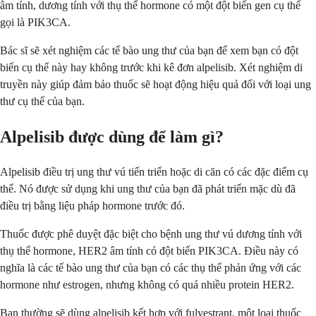
âm tính, dương tính với thụ thể hormone có một đột biến gen cụ thể
gọi là PIK3CA.
Bác sĩ sẽ xét nghiệm các tế bào ung thư của bạn để xem bạn có đột
biến cụ thể này hay không trước khi kê đơn alpelisib. Xét nghiệm di
truyền này giúp đảm bảo thuốc sẽ hoạt động hiệu quả đối với loại ung
thư cụ thể của bạn.
Alpelisib được dùng để làm gì?
Alpelisib điều trị ung thư vú tiến triển hoặc di căn có các đặc điểm cụ
thể. Nó được sử dụng khi ung thư của bạn đã phát triển mặc dù đã
điều trị bằng liệu pháp hormone trước đó.
Thuốc được phê duyệt đặc biệt cho bệnh ung thư vú dương tính với
thụ thể hormone, HER2 âm tính có đột biến PIK3CA. Điều này có
nghĩa là các tế bào ung thư của bạn có các thụ thể phản ứng với các
hormone như estrogen, nhưng không có quá nhiều protein HER2.
Bạn thường sẽ dùng alpelisib kết hợp với fulvestrant, một loại thuốc