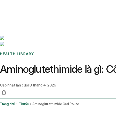
Benchmarks
Stories
FAQ
Sign up / Log in
HEALTH LIBRARY
Aminoglutethimide là gì: 
Cập nhật lần cuối
3 tháng 4, 2026
Trang chủ
Thuốc
Aminoglutethimide Oral Route