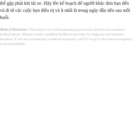
thể gặp phải khi lái xe. Hãy lên kế hoạch để người khác đưa bạn đến
và đi từ các cuộc hẹn điều trị và ít nhất là trong ngày đầu tiên sau mỗi
buổi.
Medical Disclaimer:
This article is for informational purposes only and does not constitute
medical advice. Always consult a qualified healthcare provider for diagnosis and treatment
decisions. If you are experiencing a medical emergency, call 911 or go to the nearest emergency
room immediately.