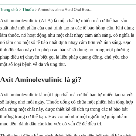
Trang chủ
Thuốc
Aminolevulinic Acid Oral Route
Axit aminolevulinic (ALA) là một chất tự nhiên mà cơ thể bạn sản
xuất như một phần của quá trình tạo ra các tế bào hồng cầu. Khi dùng
làm thuốc, nó hoạt động như một chất nhạy cảm ánh sáng, có nghĩa là
nó làm cho một số tế bào nhất định nhạy cảm hơn với ánh sáng. Đặc
tính độc đáo này cho phép các bác sĩ sử dụng nó trong một phương
pháp điều trị chuyên biệt gọi là liệu pháp quang động, chủ yếu cho
một số loại bệnh về da và ung thư.
Axit Aminolevulinic là gì?
Axit aminolevulinic là một hợp chất mà cơ thể bạn tự nhiên tạo ra với
số lượng nhỏ mỗi ngày. Thuốc uống có chứa một phiên bản tổng hợp
của cùng một chất này, được thiết kế để tích tụ trong các tế bào bất
thường trong cơ thể bạn. Hãy coi nó như một người trợ giúp nhắm
mục tiêu, đánh dấu các khu vực có vấn đề để điều trị.
Thuốc hoạt động bằng cách được hấp thụ ưu tiên bởi các tế bào phát