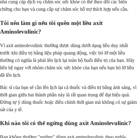
nhà cung cấp dịch vụ chăm sóc sức khỏe có thể theo dõi các biến
chứng cho bạn và cung cấp sự chăm sóc hỗ trợ thích hợp nếu cần.
Tôi nên làm gì nếu tôi quên một liều axit
Aminolevulinic?
Vì axit aminolevulinic thường được dùng dưới dạng liều duy nhất
trước khi điều trị bằng liệu pháp quang động, việc bỏ lỡ một liều
thường có nghĩa là phải lên lịch lại toàn bộ buổi điều trị của bạn. Hãy
liên hệ ngay với nhóm chăm sóc sức khỏe của bạn nếu bạn bỏ lỡ liều
đã lên lịch.
Bác sĩ của bạn sẽ cần lên lịch lại cả thuốc và điều trị bằng ánh sáng, vì
thời gian giữa hai thành phần này là rất quan trọng để đạt hiệu quả.
Đừng tự ý dùng thuốc hoặc điều chỉnh thời gian mà không có sự giám
sát của y tế.
Khi nào tôi có thể ngừng dùng axit Aminolevulinic?
Bạn không thường "ngừng" dùng axit aminolevulinic theo nghĩa