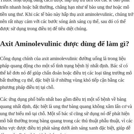
triển nhanh hoặc bất thường, chẳng hạn như tế bào ung thư hoặc mô
tiền ung thư. Khi các tế bào này hấp thụ axit aminolevulinic, chúng trở
nên rất nhạy cảm với các bước sóng ánh sáng cụ thể, sau đó có thể
được sử dụng trong điều trị để tiêu diệt chúng.
Axit Aminolevulinic được dùng để làm gì?
Công dụng chính của axit aminolevulinic đường uống là trong liệu
pháp quang động cho một số tình trạng bệnh lý nhất định. Bác sĩ có
thể kê đơn nó để giúp chẩn đoán hoặc điều trị các loại tăng trưởng mô
bất thường cụ thể, đặc biệt là ở những vùng khó tiếp cận bằng các
phương pháp điều trị tại chỗ.
Các ứng dụng phổ biến nhất bao gồm điều trị một số bệnh về bàng
quang nhất định, đặc biệt là ung thư bàng quang không xâm lấn cơ và
ung thư biểu mô tại chỗ. Một số bác sĩ cũng sử dụng nó để phát hiện
mô bất thường trong bàng quang trong các thủ thuật phẫu thuật, vì các
khu vực được điều trị phát sáng dưới ánh sáng xanh đặc biệt, giúp dễ