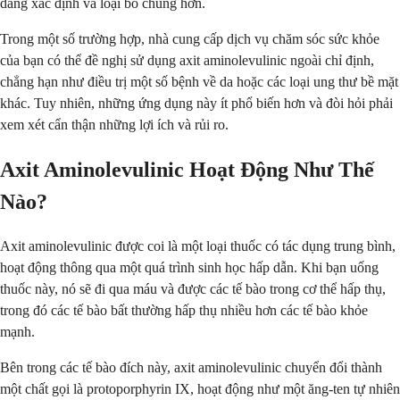
dàng xác định và loại bỏ chúng hơn.
Trong một số trường hợp, nhà cung cấp dịch vụ chăm sóc sức khỏe
của bạn có thể đề nghị sử dụng axit aminolevulinic ngoài chỉ định,
chẳng hạn như điều trị một số bệnh về da hoặc các loại ung thư bề mặt
khác. Tuy nhiên, những ứng dụng này ít phổ biến hơn và đòi hỏi phải
xem xét cẩn thận những lợi ích và rủi ro.
Axit Aminolevulinic Hoạt Động Như Thế
Nào?
Axit aminolevulinic được coi là một loại thuốc có tác dụng trung bình,
hoạt động thông qua một quá trình sinh học hấp dẫn. Khi bạn uống
thuốc này, nó sẽ đi qua máu và được các tế bào trong cơ thể hấp thụ,
trong đó các tế bào bất thường hấp thụ nhiều hơn các tế bào khỏe
mạnh.
Bên trong các tế bào đích này, axit aminolevulinic chuyển đổi thành
một chất gọi là protoporphyrin IX, hoạt động như một ăng-ten tự nhiên