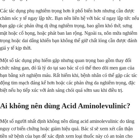
Các tác dụng phụ nghiêm trọng hơn ít phổ biến hơn nhưng cần được
chăm sóc y tế ngay lập tức. Bạn nên liên hệ với bác sĩ ngay lập tức nếu
bạn gặp các phản ứng dị ứng nghiêm trọng, bao gồm khó thở, sưng
mặt hoặc cổ họng, hoặc phát ban lan rộng. Ngoài ra, nôn mửa nghiêm
trọng hoặc dai dẳng khiến bạn không thể giữ chất lỏng cần được đánh
giá y tế kịp thời.
Một số tác dụng phụ hiếm gặp nhưng quan trọng bao gồm thay đổi
chức năng gan, đó là lý do tại sao bác sĩ có thể theo dõi men gan của
bạn bằng xét nghiệm máu. Rất hiếm khi, bệnh nhân có thể gặp các tác
động tim mạch đáng kể hơn hoặc các phản ứng da nghiêm trọng, đặc
biệt nếu họ tiếp xúc với ánh sáng chói quá sớm sau khi điều trị.
Ai không nên dùng Acid Aminolevulinic?
Một số người nhất định không nên dùng acid aminolevulinic do tăng
nguy cơ biến chứng hoặc giảm hiệu quả. Bác sĩ sẽ xem xét cẩn thận
tiền sử bệnh của bạn để xác định xem loại thuốc này có an toàn cho