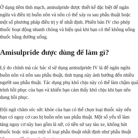
Ở dạng tiêm tĩnh mạch, amisulpride được thiết kế đặc biệt để ngăn
ngừa và điều trị buồn nôn và nôn có thể xảy ra sau phẫu thuật hoặc
một số phương pháp điều trị y tế nhất định. Phiên bản IV cho phép
thuốc hoạt động nhanh chóng và hiệu quả khi bạn có thể không uống
thuốc bằng đường uống.
Amisulpride được dùng để làm gì?
Lý do chính mà các bác sĩ sử dụng amisulpride IV là để ngăn ngừa
buồn nôn và nôn sau phẫu thuật, tình trạng này ảnh hưởng đến nhiều
người sau phẫu thuật. Tác dụng phụ khó chịu này có thể làm chậm quá
trình hồi phục của bạn và khiến bạn cảm thấy khó chịu khi bạn nên
đang hồi phục.
Đội ngũ chăm sóc sức khỏe của bạn có thể chọn loại thuốc này nếu
bạn có nguy cơ cao bị buồn nôn sau phẫu thuật. Một số yếu tố làm
tăng nguy cơ này bao gồm là nữ, có tiền sử say tàu xe, không hút
thuốc hoặc trải qua một số loại phẫu thuật nhất định như phẫu thuật