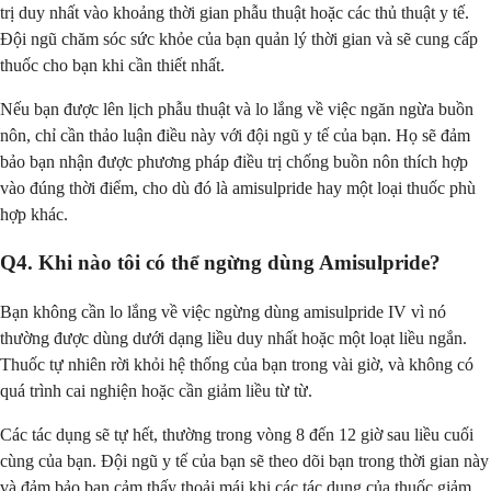
trị duy nhất vào khoảng thời gian phẫu thuật hoặc các thủ thuật y tế.
Đội ngũ chăm sóc sức khỏe của bạn quản lý thời gian và sẽ cung cấp
thuốc cho bạn khi cần thiết nhất.
Nếu bạn được lên lịch phẫu thuật và lo lắng về việc ngăn ngừa buồn
nôn, chỉ cần thảo luận điều này với đội ngũ y tế của bạn. Họ sẽ đảm
bảo bạn nhận được phương pháp điều trị chống buồn nôn thích hợp
vào đúng thời điểm, cho dù đó là amisulpride hay một loại thuốc phù
hợp khác.
Q4. Khi nào tôi có thể ngừng dùng Amisulpride?
Bạn không cần lo lắng về việc ngừng dùng amisulpride IV vì nó
thường được dùng dưới dạng liều duy nhất hoặc một loạt liều ngắn.
Thuốc tự nhiên rời khỏi hệ thống của bạn trong vài giờ, và không có
quá trình cai nghiện hoặc cần giảm liều từ từ.
Các tác dụng sẽ tự hết, thường trong vòng 8 đến 12 giờ sau liều cuối
cùng của bạn. Đội ngũ y tế của bạn sẽ theo dõi bạn trong thời gian này
và đảm bảo bạn cảm thấy thoải mái khi các tác dụng của thuốc giảm