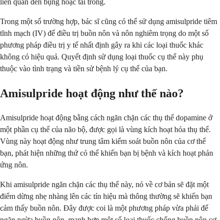
liên quan đến bụng hoặc tai trong.
Trong một số trường hợp, bác sĩ cũng có thể sử dụng amisulpride tiêm
tĩnh mạch (IV) để điều trị buồn nôn và nôn nghiêm trọng do một số
phương pháp điều trị y tế nhất định gây ra khi các loại thuốc khác
không có hiệu quả. Quyết định sử dụng loại thuốc cụ thể này phụ
thuộc vào tình trạng và tiền sử bệnh lý cụ thể của bạn.
Amisulpride hoạt động như thế nào?
Amisulpride hoạt động bằng cách ngăn chặn các thụ thể dopamine ở
một phần cụ thể của não bộ, được gọi là vùng kích hoạt hóa thụ thể.
Vùng này hoạt động như trung tâm kiểm soát buồn nôn của cơ thể
bạn, phát hiện những thứ có thể khiến bạn bị bệnh và kích hoạt phản
ứng nôn.
Khi amisulpride ngăn chặn các thụ thể này, nó về cơ bản sẽ đặt một
điểm dừng nhẹ nhàng lên các tín hiệu mà thông thường sẽ khiến bạn
cảm thấy buồn nôn. Đây được coi là một phương pháp vừa phải để
ngăn ngừa buồn nôn, mạnh hơn một số loại thuốc chống buồn nôn cơ