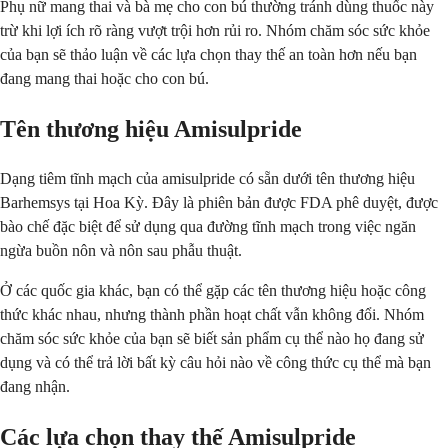
Phụ nữ mang thai và bà mẹ cho con bú thường tránh dùng thuốc này
trừ khi lợi ích rõ ràng vượt trội hơn rủi ro. Nhóm chăm sóc sức khỏe
của bạn sẽ thảo luận về các lựa chọn thay thế an toàn hơn nếu bạn
đang mang thai hoặc cho con bú.
Tên thương hiệu Amisulpride
Dạng tiêm tĩnh mạch của amisulpride có sẵn dưới tên thương hiệu
Barhemsys tại Hoa Kỳ. Đây là phiên bản được FDA phê duyệt, được
bào chế đặc biệt để sử dụng qua đường tĩnh mạch trong việc ngăn
ngừa buồn nôn và nôn sau phẫu thuật.
Ở các quốc gia khác, bạn có thể gặp các tên thương hiệu hoặc công
thức khác nhau, nhưng thành phần hoạt chất vẫn không đổi. Nhóm
chăm sóc sức khỏe của bạn sẽ biết sản phẩm cụ thể nào họ đang sử
dụng và có thể trả lời bất kỳ câu hỏi nào về công thức cụ thể mà bạn
đang nhận.
Các lựa chọn thay thế Amisulpride