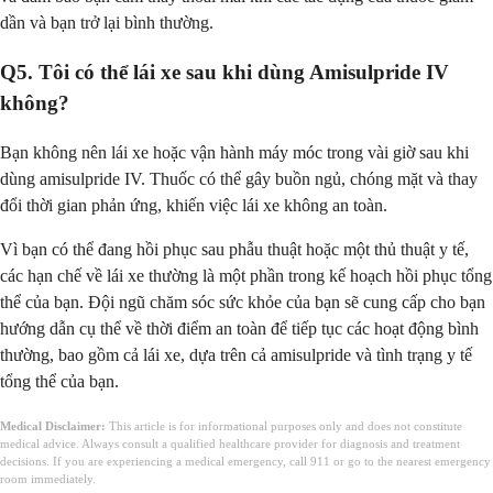
dần và bạn trở lại bình thường.
Q5. Tôi có thể lái xe sau khi dùng Amisulpride IV
không?
Bạn không nên lái xe hoặc vận hành máy móc trong vài giờ sau khi
dùng amisulpride IV. Thuốc có thể gây buồn ngủ, chóng mặt và thay
đổi thời gian phản ứng, khiến việc lái xe không an toàn.
Vì bạn có thể đang hồi phục sau phẫu thuật hoặc một thủ thuật y tế,
các hạn chế về lái xe thường là một phần trong kế hoạch hồi phục tổng
thể của bạn. Đội ngũ chăm sóc sức khỏe của bạn sẽ cung cấp cho bạn
hướng dẫn cụ thể về thời điểm an toàn để tiếp tục các hoạt động bình
thường, bao gồm cả lái xe, dựa trên cả amisulpride và tình trạng y tế
tổng thể của bạn.
Medical Disclaimer:
This article is for informational purposes only and does not constitute
medical advice. Always consult a qualified healthcare provider for diagnosis and treatment
decisions. If you are experiencing a medical emergency, call 911 or go to the nearest emergency
room immediately.