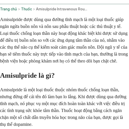
Trang chủ
Thuốc
Amisulpride Intravenous Route
Amisulpride được dùng qua đường tĩnh mạch là một loại thuốc giúp
ngăn ngừa buồn nôn và nôn sau phẫu thuật hoặc các thủ thuật y tế.
Loại thuốc chống loạn thần này hoạt động khác biệt khi được sử dụng
để điều trị buồn nôn so với các ứng dụng tâm thần của nó, nhắm vào
các thụ thể não cụ thể kiểm soát cảm giác muốn nôn. Đội ngũ y tế của
bạn sẽ tiêm thuốc này trực tiếp vào tĩnh mạch của bạn, thường là trong
bệnh viện hoặc phòng khám nơi họ có thể theo dõi bạn chặt chẽ.
Amisulpride là gì?
Amisulpride là một loại thuốc thuộc nhóm thuốc chống loạn thần,
nhưng đừng để cái tên đó làm bạn lo lắng. Khi được dùng qua đường
tĩnh mạch, nó phục vụ một mục đích hoàn toàn khác với việc điều trị
các tình trạng sức khỏe tâm thần. Thuốc hoạt động bằng cách ngăn
chặn một số chất dẫn truyền hóa học trong não của bạn, được gọi là
thụ thể dopamine.