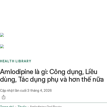
Benchmarks
Stories
FAQ
Sign up / Log in
HEALTH LIBRARY
Amlodipine là gì: Công dụng, Liều
dùng, Tác dụng phụ và hơn thế nữa
Cập nhật lần cuối
3 tháng 4, 2026
Trang chủ
Thuốc
Amlodipine Oral Route