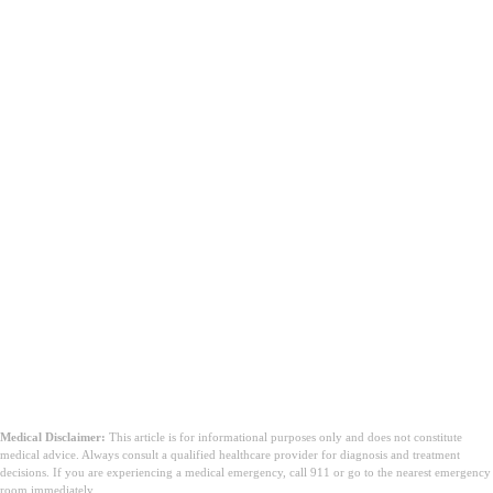
Medical Disclaimer:
This article is for informational purposes only and does not constitute
medical advice. Always consult a qualified healthcare provider for diagnosis and treatment
decisions. If you are experiencing a medical emergency, call 911 or go to the nearest emergency
room immediately.