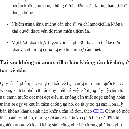
nguồn không an toàn, không được kiểm soát; không bao giờ sử
dụng chúng.
Nhiễm trùng răng miệng cần nha sĩ, và chỉ amoxicillin không
giải quyết được vấn đề răng miệng tiềm ẩn.
Một lượt khám trực tuyến với chi phí 39 đô la có thể kê đơn
kháng sinh trong cùng ngày khi thực sự cần thiết.
Tại sao không có amoxicillin bán không cần kê đơn, ở
bất kỳ đâu
Quy tắc là phổ quát, và lý do bảo vệ bạn cũng như mọi người khác.
Kháng sinh là nhóm thuốc duy nhất mà việc sử dụng tùy tiện làm tổn
hại chính thuốc đó: mỗi đợt điều trị không cần thiết hoặc không hoàn
thành sẽ dạy vi khuẩn cách chống lại nó, đó là lý do tại sao Hoa Kỳ
bán không kháng sinh nào không cần kê đơn, theo
CDC
. Cũng có một
khía cạnh cá nhân, dị ứng với amoxicillin khá phổ biến và đôi khi
nghiêm trọng, và loại kháng sinh cũng như liều lượng phù hợp phụ