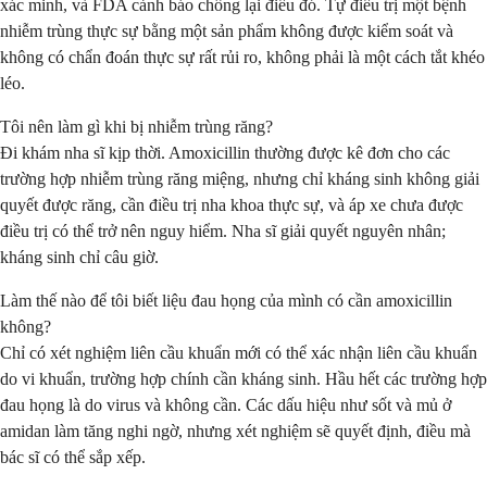
xác minh, và FDA cảnh báo chống lại điều đó. Tự điều trị một bệnh
nhiễm trùng thực sự bằng một sản phẩm không được kiểm soát và
không có chẩn đoán thực sự rất rủi ro, không phải là một cách tắt khéo
léo.
Tôi nên làm gì khi bị nhiễm trùng răng?
Đi khám nha sĩ kịp thời. Amoxicillin thường được kê đơn cho các
trường hợp nhiễm trùng răng miệng, nhưng chỉ kháng sinh không giải
quyết được răng, cần điều trị nha khoa thực sự, và áp xe chưa được
điều trị có thể trở nên nguy hiểm. Nha sĩ giải quyết nguyên nhân;
kháng sinh chỉ câu giờ.
Làm thế nào để tôi biết liệu đau họng của mình có cần amoxicillin
không?
Chỉ có xét nghiệm liên cầu khuẩn mới có thể xác nhận liên cầu khuẩn
do vi khuẩn, trường hợp chính cần kháng sinh. Hầu hết các trường hợp
đau họng là do virus và không cần. Các dấu hiệu như sốt và mủ ở
amidan làm tăng nghi ngờ, nhưng xét nghiệm sẽ quyết định, điều mà
bác sĩ có thể sắp xếp.