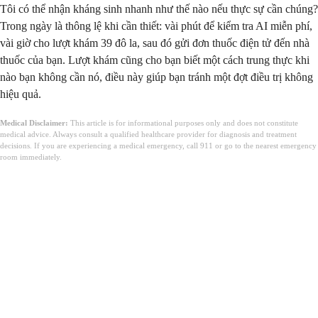
Tôi có thể nhận kháng sinh nhanh như thế nào nếu thực sự cần chúng?
Trong ngày là thông lệ khi cần thiết: vài phút để kiểm tra AI miễn phí,
vài giờ cho lượt khám 39 đô la, sau đó gửi đơn thuốc điện tử đến nhà
thuốc của bạn. Lượt khám cũng cho bạn biết một cách trung thực khi
nào bạn không cần nó, điều này giúp bạn tránh một đợt điều trị không
hiệu quả.
Medical Disclaimer:
This article is for informational purposes only and does not constitute
medical advice. Always consult a qualified healthcare provider for diagnosis and treatment
decisions. If you are experiencing a medical emergency, call 911 or go to the nearest emergency
room immediately.