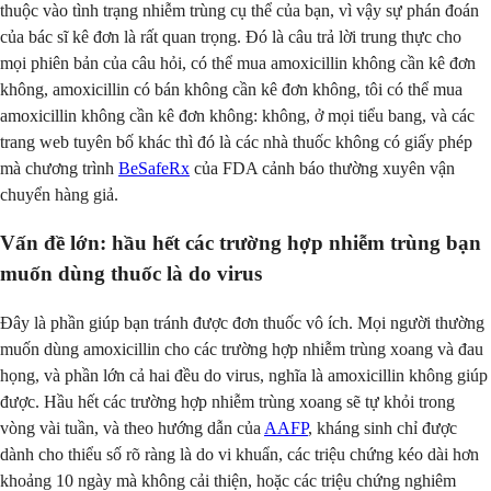
thuộc vào tình trạng nhiễm trùng cụ thể của bạn, vì vậy sự phán đoán
của bác sĩ kê đơn là rất quan trọng. Đó là câu trả lời trung thực cho
mọi phiên bản của câu hỏi, có thể mua amoxicillin không cần kê đơn
không, amoxicillin có bán không cần kê đơn không, tôi có thể mua
amoxicillin không cần kê đơn không: không, ở mọi tiểu bang, và các
trang web tuyên bố khác thì đó là các nhà thuốc không có giấy phép
mà chương trình
BeSafeRx
của FDA cảnh báo thường xuyên vận
chuyển hàng giả.
Vấn đề lớn: hầu hết các trường hợp nhiễm trùng bạn
muốn dùng thuốc là do virus
Đây là phần giúp bạn tránh được đơn thuốc vô ích. Mọi người thường
muốn dùng amoxicillin cho các trường hợp nhiễm trùng xoang và đau
họng, và phần lớn cả hai đều do virus, nghĩa là amoxicillin không giúp
được. Hầu hết các trường hợp nhiễm trùng xoang sẽ tự khỏi trong
vòng vài tuần, và theo hướng dẫn của
AAFP
, kháng sinh chỉ được
dành cho thiểu số rõ ràng là do vi khuẩn, các triệu chứng kéo dài hơn
khoảng 10 ngày mà không cải thiện, hoặc các triệu chứng nghiêm