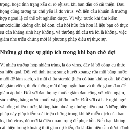
trọng, hoặc tình trạng xấu đi rõ rệt sau khi ban đầu có cải thiện. Đau
họng cũng tương tự: chủ yếu là do virus, với liên cầu khuẩn là trường
hợp ngoại lệ có thể xét nghiệm được. Vì vậy, trước khi tìm kiếm
amoxicillin không cần kê đơn, câu hỏi hữu ích hơn là liệu bạn có thực
sự cần kháng sinh hay không, và thường thì câu trả lời là không, việc
giảm nhẹ triệu chứng mới là phương pháp điều trị thực sự.
Những gì thực sự giúp ích trong khi bạn chờ đợi
Vì nhiều trường hợp nhiễm trùng là do virus, đây là bộ công cụ thực
sự hiệu quả. Đối với tình trạng sung huyết xoang: rửa mũi bằng nước
muối để làm sạch, xịt mũi chứa steroid (hiện có bán không cần kê đơn)
để giảm viêm, thuốc thông mũi dùng ngắn hạn và thuốc giảm đau để
giảm áp lực. Đối với đau họng: thuốc giảm đau cộng với viên ngậm,
súc miệng bằng nước muối và giữ đủ nước. Đối với cả hai: nghỉ ngơi
và uống nhiều nước, không hào nhoáng nhưng hiệu quả. Những biện
pháp này giúp kiểm soát triệu chứng trong khi hệ miễn dịch của bạn
loại bỏ virus, đó mới là điều quan trọng để phục hồi. Nếu bạn không
cải thiện trong khoảng thời gian dự kiến, đó là dấu hiệu cần được đánh