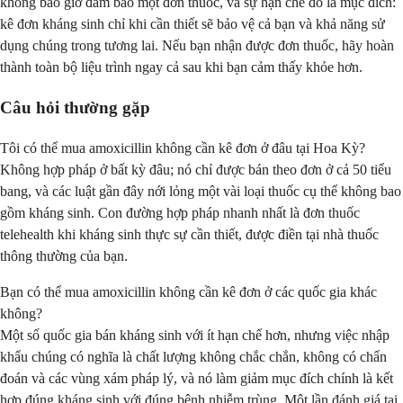
không bao giờ đảm bảo một đơn thuốc, và sự hạn chế đó là mục đích:
kê đơn kháng sinh chỉ khi cần thiết sẽ bảo vệ cả bạn và khả năng sử
dụng chúng trong tương lai. Nếu bạn nhận được đơn thuốc, hãy hoàn
thành toàn bộ liệu trình ngay cả sau khi bạn cảm thấy khỏe hơn.
Câu hỏi thường gặp
Tôi có thể mua amoxicillin không cần kê đơn ở đâu tại Hoa Kỳ?
Không hợp pháp ở bất kỳ đâu; nó chỉ được bán theo đơn ở cả 50 tiểu
bang, và các luật gần đây nới lỏng một vài loại thuốc cụ thể không bao
gồm kháng sinh. Con đường hợp pháp nhanh nhất là đơn thuốc
telehealth khi kháng sinh thực sự cần thiết, được điền tại nhà thuốc
thông thường của bạn.
Bạn có thể mua amoxicillin không cần kê đơn ở các quốc gia khác
không?
Một số quốc gia bán kháng sinh với ít hạn chế hơn, nhưng việc nhập
khẩu chúng có nghĩa là chất lượng không chắc chắn, không có chẩn
đoán và các vùng xám pháp lý, và nó làm giảm mục đích chính là kết
hợp đúng kháng sinh với đúng bệnh nhiễm trùng. Một lần đánh giá tại