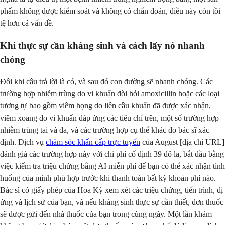
phẩm không được kiểm soát và không có chẩn đoán, điều này còn tồi
tệ hơn cả vấn đề.
Khi thực sự cần kháng sinh và cách lấy nó nhanh
chóng
Đôi khi câu trả lời là có, và sau đó con đường sẽ nhanh chóng. Các
trường hợp nhiễm trùng do vi khuẩn đòi hỏi amoxicillin hoặc các loại
tương tự bao gồm viêm họng do liên cầu khuẩn đã được xác nhận,
viêm xoang do vi khuẩn đáp ứng các tiêu chí trên, một số trường hợp
nhiễm trùng tai và da, và các trường hợp cụ thể khác do bác sĩ xác
định. Dịch vụ
chăm sóc khẩn cấp trực tuyến
của August [địa chỉ URL]
đánh giá các trường hợp này với chi phí cố định 39 đô la, bắt đầu bằng
việc kiểm tra triệu chứng bằng AI miễn phí để bạn có thể xác nhận tình
huống của mình phù hợp trước khi thanh toán bất kỳ khoản phí nào.
Bác sĩ có giấy phép của Hoa Kỳ xem xét các triệu chứng, tiến trình, dị
ứng và lịch sử của bạn, và nếu kháng sinh thực sự cần thiết, đơn thuốc
sẽ được gửi đến nhà thuốc của bạn trong cùng ngày. Một lần khám