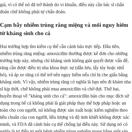
giá, vì có thể nó đã trở thành do vi khuẩn, điều này cần bác sĩ chẩn
đoán chứ không phải tự chẩn đoán.
Cạm bẫy nhiễm trùng răng miệng và mối nguy hiểm
từ kháng sinh cho cá
Hai trường hợp tìm kiếm cụ thể cần cảnh báo trực tiếp. Đầu tiên,
nhiễm trùng răng miệng: amoxicillin thường được kê đơn cho những
trường hợp này, nhưng chỉ kháng sinh không giải quyết được vấn đề,
răng cần được điều trị nha khoa thực sự (dẫn lưu, lấy tủy hoặc nhổ
bỏ), và áp xe răng có thể trở nên nguy hiểm nếu chỉ bị che giấu bằng
kháng sinh. Vì vậy, nhiễm trùng răng có nghĩa là bạn nên đi khám nha
sĩ kịp thời, chứ không phải mua amoxicillin và chờ đợi. Thứ hai,
huyền thoại về "kháng sinh cho cá": amoxicillin bán cho mục đích sử
dụng trong bể cá không phải là giải pháp thay thế hợp pháp hoặc an
toàn cho con người, nó không được sản xuất hoặc kiểm nghiệm theo
tiêu chuẩn của con người, liều lượng và độ tinh khiết không được xác
minh, và FDA đã cảnh báo cụ thể chống lại điều này. Sử dụng nó có
nghĩa là tự điều trị một bệnh nhiễm trùng nghiêm trọng bằng một sản