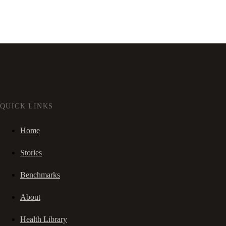
QUICK LINKS
Home
Stories
Benchmarks
About
Health Library