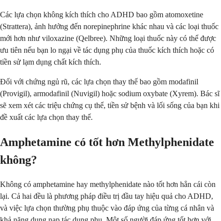
Các lựa chọn không kích thích cho ADHD bao gồm atomoxetine
(Strattera), ảnh hưởng đến norepinephrine khác nhau và các loại thuốc
mới hơn như viloxazine (Qelbree). Những loại thuốc này có thể được
ưu tiên nếu bạn lo ngại về tác dụng phụ của thuốc kích thích hoặc có
tiền sử lạm dụng chất kích thích.
Đối với chứng ngủ rũ, các lựa chọn thay thế bao gồm modafinil
(Provigil), armodafinil (Nuvigil) hoặc sodium oxybate (Xyrem). Bác sĩ
sẽ xem xét các triệu chứng cụ thể, tiền sử bệnh và lối sống của bạn khi
đề xuất các lựa chọn thay thế.
Amphetamine có tốt hơn Methylphenidate
không?
Không có amphetamine hay methylphenidate nào tốt hơn hẳn cái còn
lại. Cả hai đều là phương pháp điều trị đầu tay hiệu quả cho ADHD,
và việc lựa chọn thường phụ thuộc vào đáp ứng của từng cá nhân và
khả năng dung nạp tác dụng phụ. Một số người đáp ứng tốt hơn với