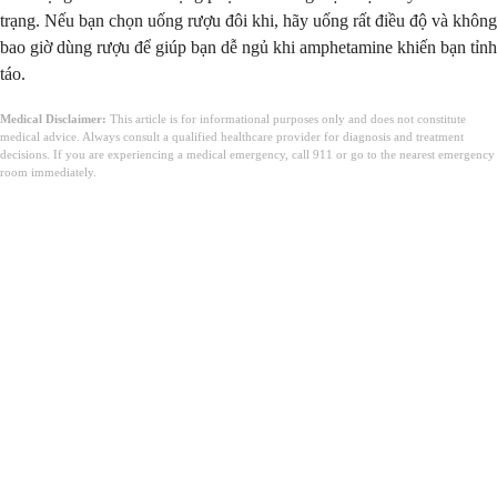
trạng. Nếu bạn chọn uống rượu đôi khi, hãy uống rất điều độ và không
bao giờ dùng rượu để giúp bạn dễ ngủ khi amphetamine khiến bạn tỉnh
táo.
Medical Disclaimer:
This article is for informational purposes only and does not constitute
medical advice. Always consult a qualified healthcare provider for diagnosis and treatment
decisions. If you are experiencing a medical emergency, call 911 or go to the nearest emergency
room immediately.