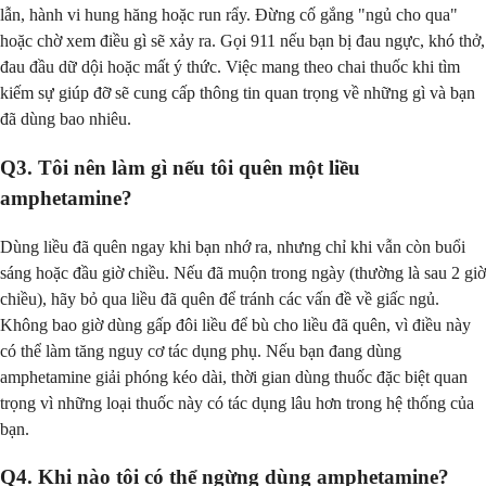
lẫn, hành vi hung hăng hoặc run rẩy. Đừng cố gắng "ngủ cho qua"
hoặc chờ xem điều gì sẽ xảy ra. Gọi 911 nếu bạn bị đau ngực, khó thở,
đau đầu dữ dội hoặc mất ý thức. Việc mang theo chai thuốc khi tìm
kiếm sự giúp đỡ sẽ cung cấp thông tin quan trọng về những gì và bạn
đã dùng bao nhiêu.
Q3. Tôi nên làm gì nếu tôi quên một liều
amphetamine?
Dùng liều đã quên ngay khi bạn nhớ ra, nhưng chỉ khi vẫn còn buổi
sáng hoặc đầu giờ chiều. Nếu đã muộn trong ngày (thường là sau 2 giờ
chiều), hãy bỏ qua liều đã quên để tránh các vấn đề về giấc ngủ.
Không bao giờ dùng gấp đôi liều để bù cho liều đã quên, vì điều này
có thể làm tăng nguy cơ tác dụng phụ. Nếu bạn đang dùng
amphetamine giải phóng kéo dài, thời gian dùng thuốc đặc biệt quan
trọng vì những loại thuốc này có tác dụng lâu hơn trong hệ thống của
bạn.
Q4. Khi nào tôi có thể ngừng dùng amphetamine?