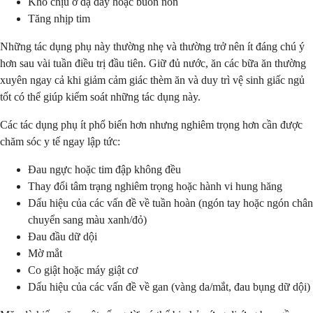
Khó chịu ở dạ dày hoặc buồn nôn
Tăng nhịp tim
Những tác dụng phụ này thường nhẹ và thường trở nên ít đáng chú ý
hơn sau vài tuần điều trị đầu tiên. Giữ đủ nước, ăn các bữa ăn thường
xuyên ngay cả khi giảm cảm giác thèm ăn và duy trì vệ sinh giấc ngủ
tốt có thể giúp kiểm soát những tác dụng này.
Các tác dụng phụ ít phổ biến hơn nhưng nghiêm trọng hơn cần được
chăm sóc y tế ngay lập tức:
Đau ngực hoặc tim đập không đều
Thay đổi tâm trạng nghiêm trọng hoặc hành vi hung hăng
Dấu hiệu của các vấn đề về tuần hoàn (ngón tay hoặc ngón chân
chuyển sang màu xanh/đỏ)
Đau đầu dữ dội
Mờ mắt
Co giật hoặc máy giật cơ
Dấu hiệu của các vấn đề về gan (vàng da/mắt, đau bụng dữ dội)