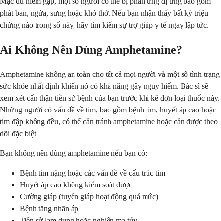
Mặc dù hiếm gặp, một số người có thể bị phản ứng dị ứng bao gồm
phát ban, ngứa, sưng hoặc khó thở. Nếu bạn nhận thấy bất kỳ triệu
chứng nào trong số này, hãy tìm kiếm sự trợ giúp y tế ngay lập tức.
Ai Không Nên Dùng Amphetamine?
Amphetamine không an toàn cho tất cả mọi người và một số tình trạng
sức khỏe nhất định khiến nó có khả năng gây nguy hiểm. Bác sĩ sẽ
xem xét cẩn thận tiền sử bệnh của bạn trước khi kê đơn loại thuốc này.
Những người có vấn đề về tim, bao gồm bệnh tim, huyết áp cao hoặc
tim đập không đều, có thể cần tránh amphetamine hoặc cần được theo
dõi đặc biệt.
Bạn không nên dùng amphetamine nếu bạn có:
Bệnh tim nặng hoặc các vấn đề về cấu trúc tim
Huyết áp cao không kiểm soát được
Cường giáp (tuyến giáp hoạt động quá mức)
Bệnh tăng nhãn áp
Tiền sử lạm dụng hoặc nghiện ma túy