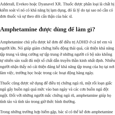
Adderall, Evekeo hoặc Dyanavel XR. Thuốc được phân loại là chất bị
kiểm soát vì nó có khả năng bị lạm dụng, đó là lý do tại sao nó cần có
đơn thuốc và sự theo dõi cẩn thận của bác sĩ.
Amphetamine được dùng để làm gì?
Amphetamine chủ yếu được kê đơn để điều trị ADHD ở cả trẻ em và
người lớn. Nó giúp giảm chứng hiếu động thái quá, cải thiện khả năng
tập trung và tăng cường sự tập trung ở những người có bộ não không
tự nhiên sản xuất đủ một số chất dẫn truyền thần kinh nhất định. Nhiều
người nhận thấy nó cải thiện đáng kể khả năng tập trung của họ tại nơi
làm việc, trường học hoặc trong các hoạt động hàng ngày.
Thuốc cũng được sử dụng để điều trị chứng ngủ rũ, một rối loạn giấc
ngủ gây buồn ngủ quá mức vào ban ngày và các cơn buồn ngủ đột
ngột. Đối với những người mắc chứng ngủ rũ, amphetamine giúp họ
tỉnh táo và tỉnh táo trong giờ thức bình thường.
Trong những trường hợp hiếm gặp, bác sĩ có thể kê đơn amphetamine