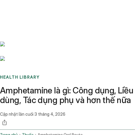
Benchmarks
Stories
FAQ
Sign up / Log in
HEALTH LIBRARY
Amphetamine là gì: Công dụng, Liều
dùng, Tác dụng phụ và hơn thế nữa
Cập nhật lần cuối
3 tháng 4, 2026
Trang chủ
Thuốc
Amphetamine Oral Route