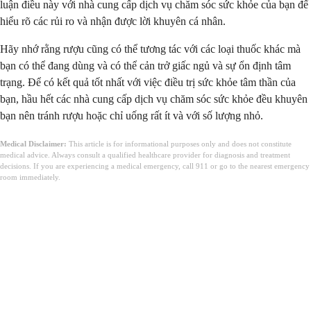
luận điều này với nhà cung cấp dịch vụ chăm sóc sức khỏe của bạn để
hiểu rõ các rủi ro và nhận được lời khuyên cá nhân.
Hãy nhớ rằng rượu cũng có thể tương tác với các loại thuốc khác mà
bạn có thể đang dùng và có thể cản trở giấc ngủ và sự ổn định tâm
trạng. Để có kết quả tốt nhất với việc điều trị sức khỏe tâm thần của
bạn, hầu hết các nhà cung cấp dịch vụ chăm sóc sức khỏe đều khuyên
bạn nên tránh rượu hoặc chỉ uống rất ít và với số lượng nhỏ.
Medical Disclaimer:
This article is for informational purposes only and does not constitute
medical advice. Always consult a qualified healthcare provider for diagnosis and treatment
decisions. If you are experiencing a medical emergency, call 911 or go to the nearest emergency
room immediately.