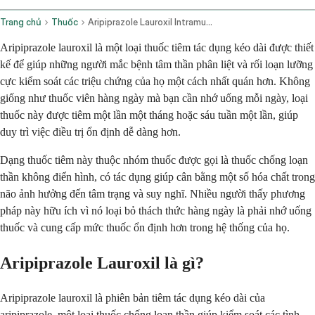
Trang chủ
Thuốc
Aripiprazole Lauroxil Intramuscular Route
Aripiprazole lauroxil là một loại thuốc tiêm tác dụng kéo dài được thiết
kế để giúp những người mắc bệnh tâm thần phân liệt và rối loạn lưỡng
cực kiểm soát các triệu chứng của họ một cách nhất quán hơn. Không
giống như thuốc viên hàng ngày mà bạn cần nhớ uống mỗi ngày, loại
thuốc này được tiêm một lần một tháng hoặc sáu tuần một lần, giúp
duy trì việc điều trị ổn định dễ dàng hơn.
Dạng thuốc tiêm này thuộc nhóm thuốc được gọi là thuốc chống loạn
thần không điển hình, có tác dụng giúp cân bằng một số hóa chất trong
não ảnh hưởng đến tâm trạng và suy nghĩ. Nhiều người thấy phương
pháp này hữu ích vì nó loại bỏ thách thức hàng ngày là phải nhớ uống
thuốc và cung cấp mức thuốc ổn định hơn trong hệ thống của họ.
Aripiprazole Lauroxil là gì?
Aripiprazole lauroxil là phiên bản tiêm tác dụng kéo dài của
aripiprazole, một loại thuốc chống loạn thần giúp kiểm soát các tình