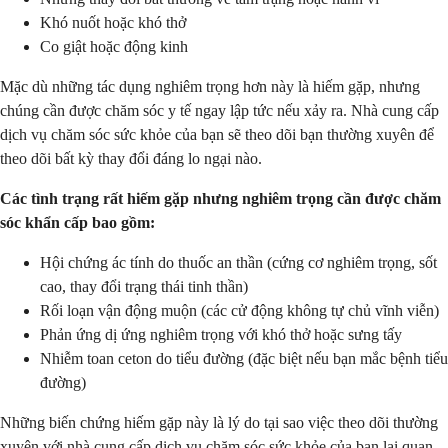
Khó nuốt hoặc khó thở
Co giật hoặc động kinh
Mặc dù những tác dụng nghiêm trọng hơn này là hiếm gặp, nhưng
chúng cần được chăm sóc y tế ngay lập tức nếu xảy ra. Nhà cung cấp
dịch vụ chăm sóc sức khỏe của bạn sẽ theo dõi bạn thường xuyên để
theo dõi bất kỳ thay đổi đáng lo ngại nào.
Các tình trạng rất hiếm gặp nhưng nghiêm trọng cần được chăm
sóc khẩn cấp bao gồm:
Hội chứng ác tính do thuốc an thần (cứng cơ nghiêm trọng, sốt
cao, thay đổi trạng thái tinh thần)
Rối loạn vận động muộn (các cử động không tự chủ vĩnh viễn)
Phản ứng dị ứng nghiêm trọng với khó thở hoặc sưng tấy
Nhiễm toan ceton do tiểu đường (đặc biệt nếu bạn mắc bệnh tiểu
đường)
Những biến chứng hiếm gặp này là lý do tại sao việc theo dõi thường
xuyên với nhà cung cấp dịch vụ chăm sóc sức khỏe của bạn lại quan