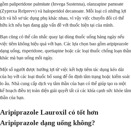
gồm paliperidone palmitate (Invega Sustenna), olanzapine pamoate
(Zyprexa Relprevv) và haloperidol decanoate. Mỗi loại có những lợi
ích và hồ sơ tác dụng phụ khác nhau, vì vậy việc chuyển đổi có thể
hữu ích nếu bạn đang gặp vấn đề với thuốc hiện tại của mình.
Bạn cũng có thể cân nhắc quay lại dùng thuốc uống hàng ngày nếu
việc tiêm không hiệu quả với bạn. Các lựa chọn bao gồm aripiprazole
dạng uống, risperidone, quetiapine hoặc các loại thuốc chống loạn thần
khác mà bạn uống mỗi ngày.
Một số người được hưởng lợi từ việc kết hợp tiêm tác dụng kéo dài
của họ với các loại thuốc bổ sung để ổn định tâm trạng hoặc kiểm soát
lo âu. Nhà cung cấp dịch vụ tâm thần của bạn có thể giúp tạo ra một
kế hoạch điều trị toàn diện giải quyết tất cả các khía cạnh sức khỏe tâm
thần của bạn.
Aripiprazole Lauroxil có tốt hơn
Aripiprazole dạng uống không?