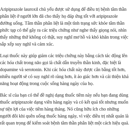
Aripiprazole lauroxil chủ yếu được sử dụng để điều trị bệnh tâm thần
phân liệt ở người lớn đã cho thấy họ đáp ứng tốt với aripiprazole
đường uống. Tâm thần phân liệt là một tình trạng sức khỏe tâm thần
phức tạp có thể gây ra các triệu chứng như nghe thấy giọng nói, nhìn
thấy những thứ không có thật, suy nghĩ mơ hồ và khó khăn trong việc
sắp xếp suy nghĩ và cảm xúc.
Loại thuốc này giúp giảm các triệu chứng này bằng cách tác động lên
các hóa chất trong não gọi là chất dẫn truyền thần kinh, đặc biệt là
dopamine và serotonin. Khi các hóa chất này được cân bằng tốt hơn,
nhiều người sẽ có suy nghĩ rõ ràng hơn, ít ảo giác hơn và cải thiện khả
năng hoạt động trong cuộc sống hàng ngày của họ.
Bác sĩ của bạn có thể đề nghị dạng thuốc tiêm này nếu bạn đang dùng
thuốc aripiprazole dạng viên hàng ngày và có kết quả tốt nhưng muốn
sự tiện lợi của việc tiêm hàng tháng. Nó cũng hữu ích cho những
người đôi khi quên uống thuốc hàng ngày, vì việc điều trị nhất quán là
rất quan trọng để kiểm soát bệnh tâm thần phân liệt một cách hiệu quả.