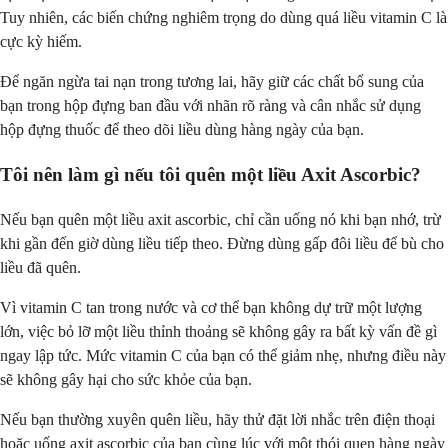
Tuy nhiên, các biến chứng nghiêm trọng do dùng quá liều vitamin C là
cực kỳ hiếm.
Để ngăn ngừa tai nạn trong tương lai, hãy giữ các chất bổ sung của
bạn trong hộp đựng ban đầu với nhãn rõ ràng và cân nhắc sử dụng
hộp đựng thuốc để theo dõi liều dùng hàng ngày của bạn.
Tôi nên làm gì nếu tôi quên một liều Axit Ascorbic?
Nếu bạn quên một liều axit ascorbic, chỉ cần uống nó khi bạn nhớ, trừ
khi gần đến giờ dùng liều tiếp theo. Đừng dùng gấp đôi liều để bù cho
liều đã quên.
Vì vitamin C tan trong nước và cơ thể bạn không dự trữ một lượng
lớn, việc bỏ lỡ một liều thỉnh thoảng sẽ không gây ra bất kỳ vấn đề gì
ngay lập tức. Mức vitamin C của bạn có thể giảm nhẹ, nhưng điều này
sẽ không gây hại cho sức khỏe của bạn.
Nếu bạn thường xuyên quên liều, hãy thử đặt lời nhắc trên điện thoại
hoặc uống axit ascorbic của bạn cùng lúc với một thói quen hàng ngày