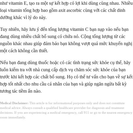
như vitamin E, tạo ra một sự kết hợp có lợi khi dùng cùng nhau. Nhiều
loại vitamin tổng hợp bao gồm axit ascorbic cùng với các chất dinh
dưỡng khác vì lý do này.
Tuy nhiên, hãy lưu ý đến tổng lượng vitamin C bạn nạp vào nếu bạn
đang dùng nhiều chất bổ sung có chứa nó. Cộng tổng lượng từ các
nguồn khác nhau giúp đảm bảo bạn không vượt quá mức khuyến nghị
một cách không cần thiết.
Nếu bạn đang dùng thuốc hoặc có các tình trạng sức khỏe cụ thể, hãy
luôn kiểm tra với nhà cung cấp dịch vụ chăm sóc sức khỏe của bạn
trước khi kết hợp các chất bổ sung. Họ có thể tư vấn cho bạn về sự kết
hợp tốt nhất cho nhu cầu cá nhân của bạn và giúp ngăn ngừa bất kỳ
tương tác tiềm ẩn nào.
Medical Disclaimer:
This article is for informational purposes only and does not constitute
medical advice. Always consult a qualified healthcare provider for diagnosis and treatment
decisions. If you are experiencing a medical emergency, call 911 or go to the nearest emergency
room immediately.