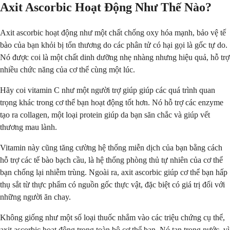
Axit Ascorbic Hoạt Động Như Thế Nào?
Axit ascorbic hoạt động như một chất chống oxy hóa mạnh, bảo vệ tế
bào của bạn khỏi bị tổn thương do các phân tử có hại gọi là gốc tự do.
Nó được coi là một chất dinh dưỡng nhẹ nhàng nhưng hiệu quả, hỗ trợ
nhiều chức năng của cơ thể cùng một lúc.
Hãy coi vitamin C như một người trợ giúp giúp các quá trình quan
trọng khác trong cơ thể bạn hoạt động tốt hơn. Nó hỗ trợ các enzyme
tạo ra collagen, một loại protein giúp da bạn săn chắc và giúp vết
thương mau lành.
Vitamin này cũng tăng cường hệ thống miễn dịch của bạn bằng cách
hỗ trợ các tế bào bạch cầu, là hệ thống phòng thủ tự nhiên của cơ thể
bạn chống lại nhiễm trùng. Ngoài ra, axit ascorbic giúp cơ thể bạn hấp
thụ sắt từ thực phẩm có nguồn gốc thực vật, đặc biệt có giá trị đối với
những người ăn chay.
Không giống như một số loại thuốc nhắm vào các triệu chứng cụ thể,
axit ascorbic hoạt động trong toàn bộ cơ thể bạn. Nó tan trong nước, vì