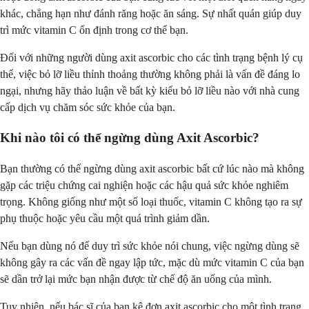
khác, chẳng hạn như đánh răng hoặc ăn sáng. Sự nhất quán giúp duy
trì mức vitamin C ổn định trong cơ thể bạn.
Đối với những người dùng axit ascorbic cho các tình trạng bệnh lý cụ
thể, việc bỏ lỡ liều thỉnh thoảng thường không phải là vấn đề đáng lo
ngại, nhưng hãy thảo luận về bất kỳ kiểu bỏ lỡ liều nào với nhà cung
cấp dịch vụ chăm sóc sức khỏe của bạn.
Khi nào tôi có thể ngừng dùng Axit Ascorbic?
Bạn thường có thể ngừng dùng axit ascorbic bất cứ lúc nào mà không
gặp các triệu chứng cai nghiện hoặc các hậu quả sức khỏe nghiêm
trọng. Không giống như một số loại thuốc, vitamin C không tạo ra sự
phụ thuộc hoặc yêu cầu một quá trình giảm dần.
Nếu bạn dùng nó để duy trì sức khỏe nói chung, việc ngừng dùng sẽ
không gây ra các vấn đề ngay lập tức, mặc dù mức vitamin C của bạn
sẽ dần trở lại mức bạn nhận được từ chế độ ăn uống của mình.
Tuy nhiên, nếu bác sĩ của bạn kê đơn axit ascorbic cho một tình trạng