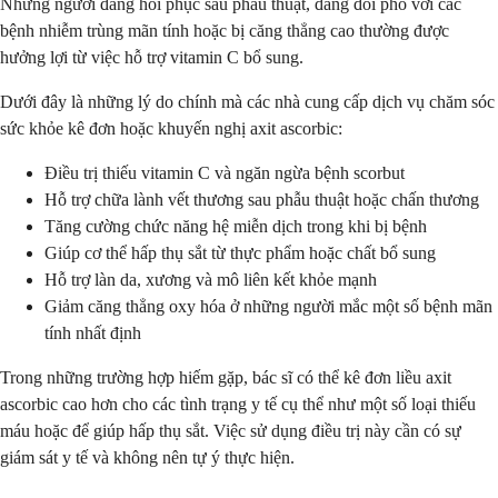
Những người đang hồi phục sau phẫu thuật, đang đối phó với các
bệnh nhiễm trùng mãn tính hoặc bị căng thẳng cao thường được
hưởng lợi từ việc hỗ trợ vitamin C bổ sung.
Dưới đây là những lý do chính mà các nhà cung cấp dịch vụ chăm sóc
sức khỏe kê đơn hoặc khuyến nghị axit ascorbic:
Điều trị thiếu vitamin C và ngăn ngừa bệnh scorbut
Hỗ trợ chữa lành vết thương sau phẫu thuật hoặc chấn thương
Tăng cường chức năng hệ miễn dịch trong khi bị bệnh
Giúp cơ thể hấp thụ sắt từ thực phẩm hoặc chất bổ sung
Hỗ trợ làn da, xương và mô liên kết khỏe mạnh
Giảm căng thẳng oxy hóa ở những người mắc một số bệnh mãn
tính nhất định
Trong những trường hợp hiếm gặp, bác sĩ có thể kê đơn liều axit
ascorbic cao hơn cho các tình trạng y tế cụ thể như một số loại thiếu
máu hoặc để giúp hấp thụ sắt. Việc sử dụng điều trị này cần có sự
giám sát y tế và không nên tự ý thực hiện.