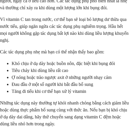
người, ngay cả ở liều cao hơn. Các tác dụng phụ phổ biến nhất là nhẹ
và thường chỉ xảy ra khi dùng một lượng lớn khi bụng đói.
Vì vitamin C tan trong nước, cơ thể bạn sẽ loại bỏ lượng dư thừa qua
nước tiểu, giúp ngăn ngừa các tác dụng phụ nghiêm trọng. Hầu hết
mọi người không gặp tác dụng bất lợi nào khi dùng liều lượng khuyến
nghị.
Các tác dụng phụ nhẹ mà bạn có thể nhận thấy bao gồm:
Khó chịu ở dạ dày hoặc buồn nôn, đặc biệt khi bụng đói
Tiêu chảy khi dùng liều rất cao
Ợ nóng hoặc trào ngược axit ở những người nhạy cảm
Đau đầu ở một số người khi bắt đầu bổ sung
Tăng đi tiểu khi cơ thể bạn xử lý vitamin
Những tác dụng này thường tự khỏi nhanh chóng bằng cách giảm liều
hoặc dùng thực phẩm bổ sung cùng với thức ăn. Nếu bạn bị khó chịu
ở dạ dày dai dẳng, hãy thử chuyển sang dạng vitamin C đệm hoặc
dùng liều nhỏ hơn trong ngày.