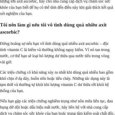
lượng lớn axit ascorbic, hãy cho nhà cung cấp dịch vụ chăm sóc sức
khỏe của bạn biết để họ có thể tính đến điều này khi giải thích kết quả
xét nghiệm của bạn.
Tôi nên làm gì nếu tôi vô tình dùng quá nhiều axit
ascorbic?
Đừng hoảng sợ nếu bạn vô tình dùng quá nhiều axit ascorbic – độc
tính vitamin C là hiếm và thường không nguy hiểm. Vì nó tan trong
nước, cơ thể bạn sẽ loại bỏ lượng dư thừa qua nước tiểu trong vòng
vài giờ.
Các triệu chứng có khả năng xảy ra nhất khi dùng quá nhiều bao gồm
khó chịu ở dạ dày, buồn nôn hoặc tiêu chảy. Những tác dụng này là
tạm thời và thường tự khỏi khi lượng vitamin C dư thừa rời khỏi hệ
thống của bạn.
Nếu bạn gặp các triệu chứng nghiêm trọng như nôn mửa liên tục, đau
bụng dữ dội hoặc dấu hiệu mất nước, hãy liên hệ với nhà cung cấp
dịch vụ chăm sóc sức khỏe của bạn hoặc trung tâm kiểm soát chất độc.