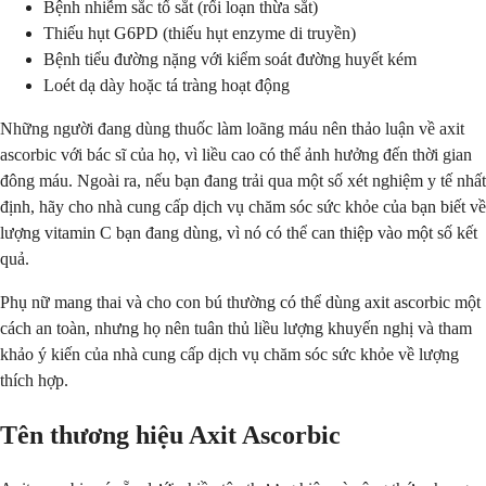
Bệnh nhiễm sắc tố sắt (rối loạn thừa sắt)
Thiếu hụt G6PD (thiếu hụt enzyme di truyền)
Bệnh tiểu đường nặng với kiểm soát đường huyết kém
Loét dạ dày hoặc tá tràng hoạt động
Những người đang dùng thuốc làm loãng máu nên thảo luận về axit
ascorbic với bác sĩ của họ, vì liều cao có thể ảnh hưởng đến thời gian
đông máu. Ngoài ra, nếu bạn đang trải qua một số xét nghiệm y tế nhất
định, hãy cho nhà cung cấp dịch vụ chăm sóc sức khỏe của bạn biết về
lượng vitamin C bạn đang dùng, vì nó có thể can thiệp vào một số kết
quả.
Phụ nữ mang thai và cho con bú thường có thể dùng axit ascorbic một
cách an toàn, nhưng họ nên tuân thủ liều lượng khuyến nghị và tham
khảo ý kiến của nhà cung cấp dịch vụ chăm sóc sức khỏe về lượng
thích hợp.
Tên thương hiệu Axit Ascorbic