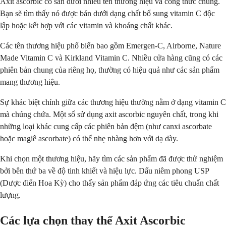
Axit ascorbic có sẵn dưới nhiều tên thương hiệu và công thức chung.
Bạn sẽ tìm thấy nó được bán dưới dạng chất bổ sung vitamin C độc
lập hoặc kết hợp với các vitamin và khoáng chất khác.
Các tên thương hiệu phổ biến bao gồm Emergen-C, Airborne, Nature
Made Vitamin C và Kirkland Vitamin C. Nhiều cửa hàng cũng có các
phiên bản chung của riêng họ, thường có hiệu quả như các sản phẩm
mang thương hiệu.
Sự khác biệt chính giữa các thương hiệu thường nằm ở dạng vitamin C
mà chúng chứa. Một số sử dụng axit ascorbic nguyên chất, trong khi
những loại khác cung cấp các phiên bản đệm (như canxi ascorbate
hoặc magiê ascorbate) có thể nhẹ nhàng hơn với dạ dày.
Khi chọn một thương hiệu, hãy tìm các sản phẩm đã được thử nghiệm
bởi bên thứ ba về độ tinh khiết và hiệu lực. Dấu niêm phong USP
(Dược điển Hoa Kỳ) cho thấy sản phẩm đáp ứng các tiêu chuẩn chất
lượng.
Các lựa chọn thay thế Axit Ascorbic