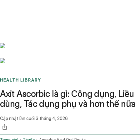
Benchmarks
Stories
FAQ
Sign up / Log in
HEALTH LIBRARY
Axit Ascorbic là gì: Công dụng, Liều
dùng, Tác dụng phụ và hơn thế nữa
Cập nhật lần cuối
3 tháng 4, 2026
Trang chủ
Thuốc
Ascorbic Acid Oral Route