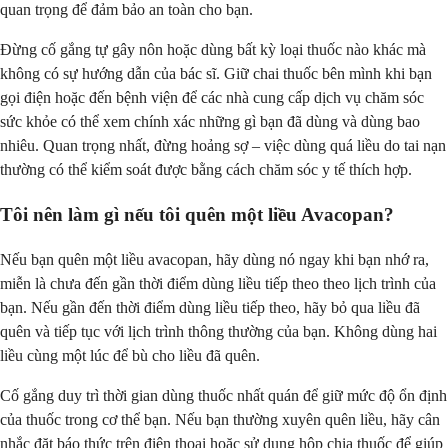
quan trọng để đảm bảo an toàn cho bạn.
Đừng cố gắng tự gây nôn hoặc dùng bất kỳ loại thuốc nào khác mà
không có sự hướng dẫn của bác sĩ. Giữ chai thuốc bên mình khi bạn
gọi điện hoặc đến bệnh viện để các nhà cung cấp dịch vụ chăm sóc
sức khỏe có thể xem chính xác những gì bạn đã dùng và dùng bao
nhiêu. Quan trọng nhất, đừng hoảng sợ – việc dùng quá liều do tai nạn
thường có thể kiểm soát được bằng cách chăm sóc y tế thích hợp.
Tôi nên làm gì nếu tôi quên một liều Avacopan?
Nếu bạn quên một liều avacopan, hãy dùng nó ngay khi bạn nhớ ra,
miễn là chưa đến gần thời điểm dùng liều tiếp theo theo lịch trình của
bạn. Nếu gần đến thời điểm dùng liều tiếp theo, hãy bỏ qua liều đã
quên và tiếp tục với lịch trình thông thường của bạn. Không dùng hai
liều cùng một lúc để bù cho liều đã quên.
Cố gắng duy trì thời gian dùng thuốc nhất quán để giữ mức độ ổn định
của thuốc trong cơ thể bạn. Nếu bạn thường xuyên quên liều, hãy cân
nhắc đặt báo thức trên điện thoại hoặc sử dụng hộp chia thuốc để giúp