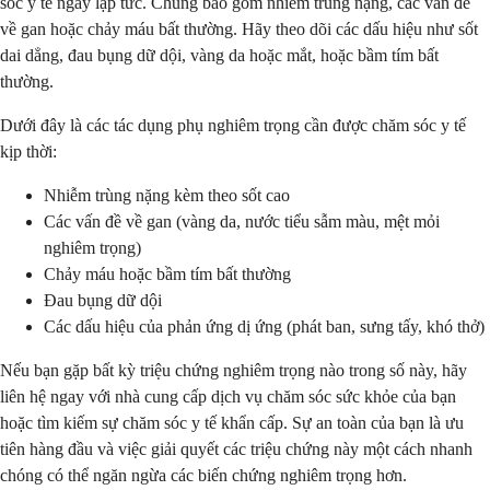
sóc y tế ngay lập tức. Chúng bao gồm nhiễm trùng nặng, các vấn đề
về gan hoặc chảy máu bất thường. Hãy theo dõi các dấu hiệu như sốt
dai dẳng, đau bụng dữ dội, vàng da hoặc mắt, hoặc bầm tím bất
thường.
Dưới đây là các tác dụng phụ nghiêm trọng cần được chăm sóc y tế
kịp thời:
Nhiễm trùng nặng kèm theo sốt cao
Các vấn đề về gan (vàng da, nước tiểu sẫm màu, mệt mỏi
nghiêm trọng)
Chảy máu hoặc bầm tím bất thường
Đau bụng dữ dội
Các dấu hiệu của phản ứng dị ứng (phát ban, sưng tấy, khó thở)
Nếu bạn gặp bất kỳ triệu chứng nghiêm trọng nào trong số này, hãy
liên hệ ngay với nhà cung cấp dịch vụ chăm sóc sức khỏe của bạn
hoặc tìm kiếm sự chăm sóc y tế khẩn cấp. Sự an toàn của bạn là ưu
tiên hàng đầu và việc giải quyết các triệu chứng này một cách nhanh
chóng có thể ngăn ngừa các biến chứng nghiêm trọng hơn.