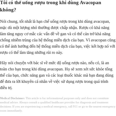
Tôi có thể uống rượu trong khi dùng Avacopan
không?
Nói chung, tốt nhất là hạn chế uống rượu trong khi dùng avacopan,
mặc dù một lượng nhỏ thường được chấp nhận. Rượu có khả năng
làm tăng nguy cơ mắc các vấn đề về gan và có thể cản trở khả năng
chống nhiễm trùng của hệ thống miễn dịch của bạn. Vì avacopan cũng
có thể ảnh hưởng đến hệ thống miễn dịch của bạn, việc kết hợp nó với
rượu có thể làm tăng những rủi ro này.
Hãy nói chuyện với bác sĩ về mức độ uống rượu nào, nếu có, là an
toàn cho bạn trong khi dùng avacopan. Họ sẽ xem xét sức khỏe tổng
thể của bạn, chức năng gan và các loại thuốc khác mà bạn đang dùng
để đưa ra lời khuyên cá nhân về việc sử dụng rượu trong quá trình
điều trị.
Medical Disclaimer:
This article is for informational purposes only and does not constitute
medical advice. Always consult a qualified healthcare provider for diagnosis and treatment
decisions. If you are experiencing a medical emergency, call 911 or go to the nearest emergency
room immediately.