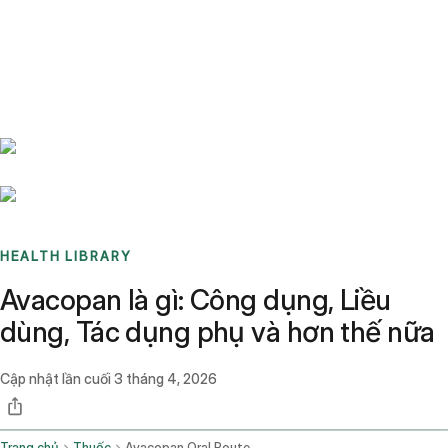
Benchmarks
Stories
FAQ
Sign up / Log in
HEALTH LIBRARY
Avacopan là gì: Công dụng, Liều
dùng, Tác dụng phụ và hơn thế nữa
Cập nhật lần cuối
3 tháng 4, 2026
Trang chủ
Thuốc
Avacopan Oral Route