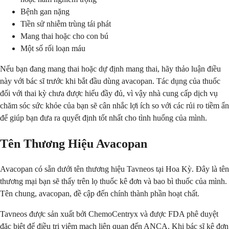
Bệnh gan nặng
Tiền sử nhiễm trùng tái phát
Mang thai hoặc cho con bú
Một số rối loạn máu
Nếu bạn đang mang thai hoặc dự định mang thai, hãy thảo luận điều
này với bác sĩ trước khi bắt đầu dùng avacopan. Tác dụng của thuốc
đối với thai kỳ chưa được hiểu đầy đủ, vì vậy nhà cung cấp dịch vụ
chăm sóc sức khỏe của bạn sẽ cân nhắc lợi ích so với các rủi ro tiềm ẩn
để giúp bạn đưa ra quyết định tốt nhất cho tình huống của mình.
Tên Thương Hiệu Avacopan
Avacopan có sẵn dưới tên thương hiệu Tavneos tại Hoa Kỳ. Đây là tên
thương mại bạn sẽ thấy trên lọ thuốc kê đơn và bao bì thuốc của mình.
Tên chung, avacopan, đề cập đến chính thành phần hoạt chất.
Tavneos được sản xuất bởi ChemoCentryx và được FDA phê duyệt
đặc biệt để điều trị viêm mạch liên quan đến ANCA. Khi bác sĩ kê đơn