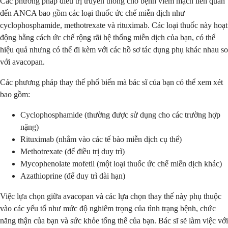
Các phương pháp điều trị truyền thống cho bệnh viêm mạch liên quan
đến ANCA bao gồm các loại thuốc ức chế miễn dịch như
cyclophosphamide, methotrexate và rituximab. Các loại thuốc này hoạt
động bằng cách ức chế rộng rãi hệ thống miễn dịch của bạn, có thể
hiệu quả nhưng có thể đi kèm với các hồ sơ tác dụng phụ khác nhau so
với avacopan.
Các phương pháp thay thế phổ biến mà bác sĩ của bạn có thể xem xét
bao gồm:
Cyclophosphamide (thường được sử dụng cho các trường hợp
nặng)
Rituximab (nhắm vào các tế bào miễn dịch cụ thể)
Methotrexate (để điều trị duy trì)
Mycophenolate mofetil (một loại thuốc ức chế miễn dịch khác)
Azathioprine (để duy trì dài hạn)
Việc lựa chọn giữa avacopan và các lựa chọn thay thế này phụ thuộc
vào các yếu tố như mức độ nghiêm trọng của tình trạng bệnh, chức
năng thận của bạn và sức khỏe tổng thể của bạn. Bác sĩ sẽ làm việc với