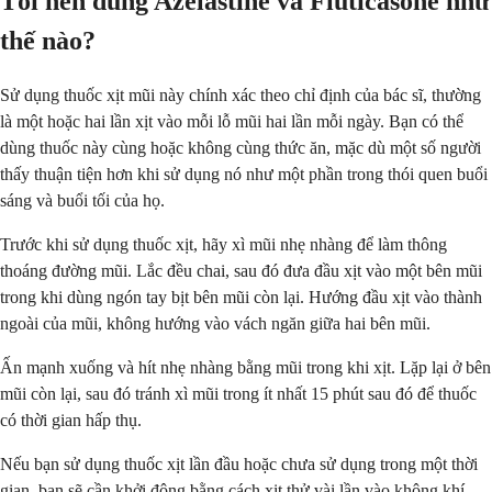
Tôi nên dùng Azelastine và Fluticasone như
thế nào?
Sử dụng thuốc xịt mũi này chính xác theo chỉ định của bác sĩ, thường
là một hoặc hai lần xịt vào mỗi lỗ mũi hai lần mỗi ngày. Bạn có thể
dùng thuốc này cùng hoặc không cùng thức ăn, mặc dù một số người
thấy thuận tiện hơn khi sử dụng nó như một phần trong thói quen buổi
sáng và buổi tối của họ.
Trước khi sử dụng thuốc xịt, hãy xì mũi nhẹ nhàng để làm thông
thoáng đường mũi. Lắc đều chai, sau đó đưa đầu xịt vào một bên mũi
trong khi dùng ngón tay bịt bên mũi còn lại. Hướng đầu xịt vào thành
ngoài của mũi, không hướng vào vách ngăn giữa hai bên mũi.
Ấn mạnh xuống và hít nhẹ nhàng bằng mũi trong khi xịt. Lặp lại ở bên
mũi còn lại, sau đó tránh xì mũi trong ít nhất 15 phút sau đó để thuốc
có thời gian hấp thụ.
Nếu bạn sử dụng thuốc xịt lần đầu hoặc chưa sử dụng trong một thời
gian, bạn sẽ cần khởi động bằng cách xịt thử vài lần vào không khí