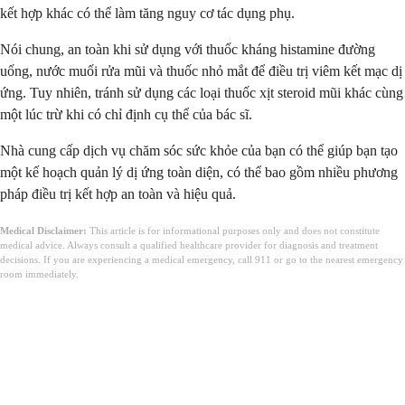
kết hợp khác có thể làm tăng nguy cơ tác dụng phụ.
Nói chung, an toàn khi sử dụng với thuốc kháng histamine đường
uống, nước muối rửa mũi và thuốc nhỏ mắt để điều trị viêm kết mạc dị
ứng. Tuy nhiên, tránh sử dụng các loại thuốc xịt steroid mũi khác cùng
một lúc trừ khi có chỉ định cụ thể của bác sĩ.
Nhà cung cấp dịch vụ chăm sóc sức khỏe của bạn có thể giúp bạn tạo
một kế hoạch quản lý dị ứng toàn diện, có thể bao gồm nhiều phương
pháp điều trị kết hợp an toàn và hiệu quả.
Medical Disclaimer:
This article is for informational purposes only and does not constitute
medical advice. Always consult a qualified healthcare provider for diagnosis and treatment
decisions. If you are experiencing a medical emergency, call 911 or go to the nearest emergency
room immediately.