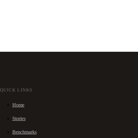
QUICK LINKS
Home
Stories
Benchmarks