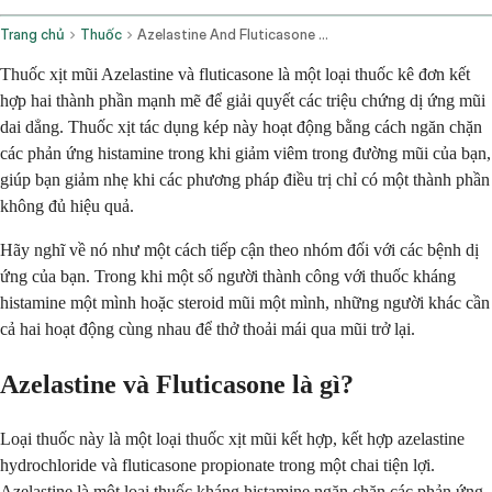
Trang chủ
Thuốc
Azelastine And Fluticasone Nasal Route
Thuốc xịt mũi Azelastine và fluticasone là một loại thuốc kê đơn kết
hợp hai thành phần mạnh mẽ để giải quyết các triệu chứng dị ứng mũi
dai dẳng. Thuốc xịt tác dụng kép này hoạt động bằng cách ngăn chặn
các phản ứng histamine trong khi giảm viêm trong đường mũi của bạn,
giúp bạn giảm nhẹ khi các phương pháp điều trị chỉ có một thành phần
không đủ hiệu quả.
Hãy nghĩ về nó như một cách tiếp cận theo nhóm đối với các bệnh dị
ứng của bạn. Trong khi một số người thành công với thuốc kháng
histamine một mình hoặc steroid mũi một mình, những người khác cần
cả hai hoạt động cùng nhau để thở thoải mái qua mũi trở lại.
Azelastine và Fluticasone là gì?
Loại thuốc này là một loại thuốc xịt mũi kết hợp, kết hợp azelastine
hydrochloride và fluticasone propionate trong một chai tiện lợi.
Azelastine là một loại thuốc kháng histamine ngăn chặn các phản ứng