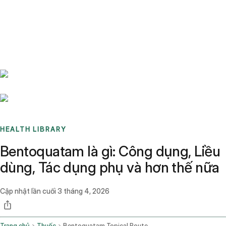
Benchmarks
Stories
FAQ
Sign up / Log in
HEALTH LIBRARY
Bentoquatam là gì: Công dụng, Liều
dùng, Tác dụng phụ và hơn thế nữa
Cập nhật lần cuối
3 tháng 4, 2026
Trang chủ
Thuốc
Bentoquatam Topical Route