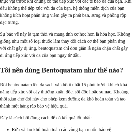
thực vật trước khi chúng có thể tiếp xúc với các tế bào da của bạn. Khi
dầu không thể tiếp xúc với da của bạn, hệ thống miễn dịch của bạn
không kích hoạt phản ứng viêm gây ra phát ban, sưng và phồng rộp
đặc trưng.
Sự bảo vệ này là tạm thời và mang tính cơ học hơn là hóa học. Không
giống như một số loại thuốc làm thay đổi cách cơ thể bạn phản ứng
với chất gây dị ứng, bentoquatam chỉ đơn giản là ngăn chặn chất gây
dị ứng tiếp xúc với da của bạn ngay từ đầu.
Tôi nên dùng Bentoquatam như thế nào?
Bôi bentoquatam lên da sạch và khô ít nhất 15 phút trước khi có khả
năng tiếp xúc với cây thường xuân độc, sồi độc hoặc sumac. Khoảng
thời gian chờ đợi này cho phép kem dưỡng da khô hoàn toàn và tạo
thành một hàng rào bảo vệ hiệu quả.
Đây là cách bôi đúng cách để có kết quả tốt nhất:
Rửa và lau khô hoàn toàn các vùng bạn muốn bảo vệ