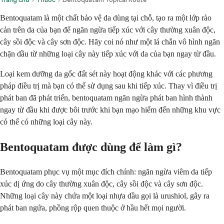
Bentoquatam là một chất bảo vệ da dùng tại chỗ, tạo ra một lớp rào
cản trên da của bạn để ngăn ngừa tiếp xúc với cây thường xuân độc,
cây sồi độc và cây sơn độc. Hãy coi nó như một lá chắn vô hình ngăn
chặn dầu từ những loại cây này tiếp xúc với da của bạn ngay từ đầu.
Loại kem dưỡng da gốc đất sét này hoạt động khác với các phương
pháp điều trị mà bạn có thể sử dụng sau khi tiếp xúc. Thay vì điều trị
phát ban đã phát triển, bentoquatam ngăn ngừa phát ban hình thành
ngay từ đầu khi được bôi trước khi bạn mạo hiểm đến những khu vực
có thể có những loại cây này.
Bentoquatam được dùng để làm gì?
Bentoquatam phục vụ một mục đích chính: ngăn ngừa viêm da tiếp
xúc dị ứng do cây thường xuân độc, cây sồi độc và cây sơn độc.
Những loại cây này chứa một loại nhựa dầu gọi là urushiol, gây ra
phát ban ngứa, phồng rộp quen thuộc ở hầu hết mọi người.