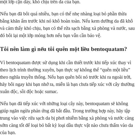
một lớp cặn dày, khó chịu trên da của bạn.
Nếu bạn đã bôi quá nhiều, bạn có thể nhẹ nhàng loại bỏ phần thừa
bằng khăn ẩm trước khi nó khô hoàn toàn. Nếu kem dưỡng da đã khô
và cảm thấy khó chịu, bạn có thể rửa sạch bằng xà phòng và nước, sau
đó bôi lại một lớp mỏng hơn nếu bạn vẫn cần bảo vệ.
Tôi nên làm gì nếu tôi quên một liều bentoquatam?
Vì bentoquatam được sử dụng khi cần thiết trước khi tiếp xúc thay vì
theo lịch trình thường xuyên, bạn thực sự không thể “quên một liều”
theo nghĩa truyền thống. Nếu bạn quên bôi nó trước khi ra ngoài trời,
hãy bôi ngay khi bạn nhớ ra, miễn là bạn chưa tiếp xúc với cây thường
xuân độc, sồi độc hoặc sumac.
Nếu bạn đã tiếp xúc với những loại cây này, bentoquatam sẽ không
giúp ngăn ngừa phản ứng đã bắt đầu. Trong trường hợp này, hãy tập
trung vào việc rửa sạch da bị phơi nhiễm bằng xà phòng và nước càng
sớm càng tốt để loại bỏ bất kỳ loại dầu thực vật nào chưa thấm vào da
của bạn.