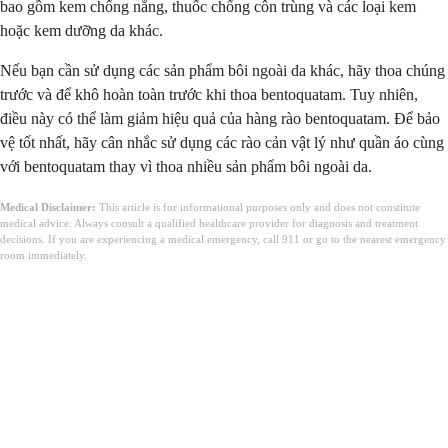
bao gồm kem chống nắng, thuốc chống côn trùng và các loại kem
hoặc kem dưỡng da khác.
Nếu bạn cần sử dụng các sản phẩm bôi ngoài da khác, hãy thoa chúng
trước và để khô hoàn toàn trước khi thoa bentoquatam. Tuy nhiên,
điều này có thể làm giảm hiệu quả của hàng rào bentoquatam. Để bảo
vệ tốt nhất, hãy cân nhắc sử dụng các rào cản vật lý như quần áo cùng
với bentoquatam thay vì thoa nhiều sản phẩm bôi ngoài da.
Medical Disclaimer:
This article is for informational purposes only and does not constitute
medical advice. Always consult a qualified healthcare provider for diagnosis and treatment
decisions. If you are experiencing a medical emergency, call 911 or go to the nearest emergency
room immediately.