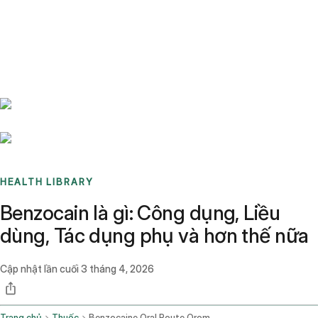
Benchmarks
Stories
FAQ
Sign up / Log in
HEALTH LIBRARY
Benzocain là gì: Công dụng, Liều
dùng, Tác dụng phụ và hơn thế nữa
Cập nhật lần cuối
3 tháng 4, 2026
Trang chủ
Thuốc
Benzocaine Oral Route Oromucosal Route