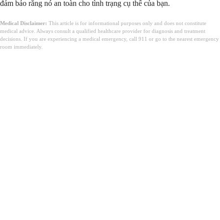
đảm bảo rằng nó an toàn cho tình trạng cụ thể của bạn.
Medical Disclaimer:
This article is for informational purposes only and does not constitute
medical advice. Always consult a qualified healthcare provider for diagnosis and treatment
decisions. If you are experiencing a medical emergency, call 911 or go to the nearest emergency
room immediately.