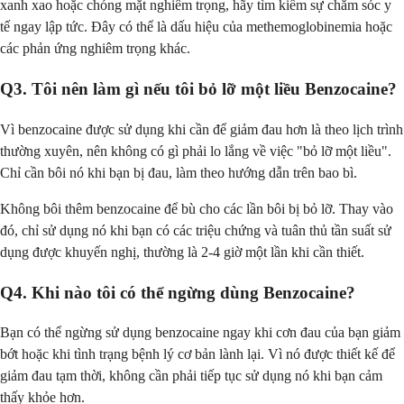
xanh xao hoặc chóng mặt nghiêm trọng, hãy tìm kiếm sự chăm sóc y
tế ngay lập tức. Đây có thể là dấu hiệu của methemoglobinemia hoặc
các phản ứng nghiêm trọng khác.
Q3. Tôi nên làm gì nếu tôi bỏ lỡ một liều Benzocaine?
Vì benzocaine được sử dụng khi cần để giảm đau hơn là theo lịch trình
thường xuyên, nên không có gì phải lo lắng về việc "bỏ lỡ một liều".
Chỉ cần bôi nó khi bạn bị đau, làm theo hướng dẫn trên bao bì.
Không bôi thêm benzocaine để bù cho các lần bôi bị bỏ lỡ. Thay vào
đó, chỉ sử dụng nó khi bạn có các triệu chứng và tuân thủ tần suất sử
dụng được khuyến nghị, thường là 2-4 giờ một lần khi cần thiết.
Q4. Khi nào tôi có thể ngừng dùng Benzocaine?
Bạn có thể ngừng sử dụng benzocaine ngay khi cơn đau của bạn giảm
bớt hoặc khi tình trạng bệnh lý cơ bản lành lại. Vì nó được thiết kế để
giảm đau tạm thời, không cần phải tiếp tục sử dụng nó khi bạn cảm
thấy khỏe hơn.