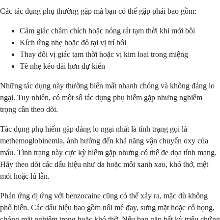
Các tác dụng phụ thường gặp mà bạn có thể gặp phải bao gồm:
Cảm giác châm chích hoặc nóng rát tạm thời khi mới bôi
Kích ứng nhẹ hoặc đỏ tại vị trí bôi
Thay đổi vị giác tạm thời hoặc vị kim loại trong miệng
Tê nhẹ kéo dài hơn dự kiến
Những tác dụng này thường biến mất nhanh chóng và không đáng lo
ngại. Tuy nhiên, có một số tác dụng phụ hiếm gặp nhưng nghiêm
trọng cần theo dõi.
Tác dụng phụ hiếm gặp đáng lo ngại nhất là tình trạng gọi là
methemoglobinemia, ảnh hưởng đến khả năng vận chuyển oxy của
máu. Tình trạng này cực kỳ hiếm gặp nhưng có thể đe dọa tính mạng.
Hãy theo dõi các dấu hiệu như da hoặc môi xanh xao, khó thở, mệt
mỏi hoặc lú lẫn.
Phản ứng dị ứng với benzocaine cũng có thể xảy ra, mặc dù không
phổ biến. Các dấu hiệu bao gồm nổi mề đay, sưng mặt hoặc cổ họng,
chóng mặt nghiêm trọng hoặc khó thở. Nếu bạn gặp bất kỳ triệu chứng