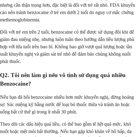
nhưng cần thận trọng hơn, đặc biệt là đối với trẻ rất nhỏ. FDA khuyến
cáo nên tránh benzocaine ở trẻ em dưới 2 tuổi do nguy cơ mắc chứng
methemoglobinemia.
Đối với trẻ em trên 2 tuổi, benzocaine có thể được sử dụng đôi khi để
giảm đau miệng nhẹ, nhưng luôn tuân theo hướng dẫn liều lượng phù
hợp với lứa tuổi trên bao bì. Không bao giờ vượt quá lượng hoặc tần
suất khuyến nghị và giám sát trẻ nhỏ để đảm bảo chúng không nuốt
phải thuốc.
Q2. Tôi nên làm gì nếu vô tình sử dụng quá nhiều
Benzocaine?
Nếu bạn đã bôi benzocaine nhiều hơn mức khuyến nghị, đừng hoảng
sợ. Súc miệng kỹ bằng nước để loại bỏ thuốc thừa và tránh ăn hoặc
uống bất cứ thứ gì trong ít nhất 30 phút.
Theo dõi các dấu hiệu quá liều, có thể bao gồm tê liệt quá mức, khó
nuốt hoặc mệt mỏi bất thường. Nếu bạn gặp khó khăn về hô hấp, da