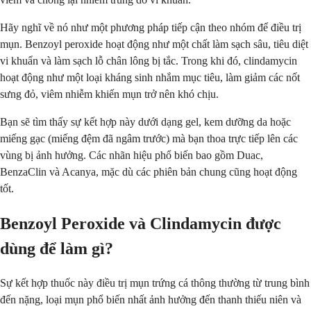
Hãy nghĩ về nó như một phương pháp tiếp cận theo nhóm để điều trị
mụn. Benzoyl peroxide hoạt động như một chất làm sạch sâu, tiêu diệt
vi khuẩn và làm sạch lỗ chân lông bị tắc. Trong khi đó, clindamycin
hoạt động như một loại kháng sinh nhắm mục tiêu, làm giảm các nốt
sưng đỏ, viêm nhiễm khiến mụn trở nên khó chịu.
Bạn sẽ tìm thấy sự kết hợp này dưới dạng gel, kem dưỡng da hoặc
miếng gạc (miếng đệm đã ngâm trước) mà bạn thoa trực tiếp lên các
vùng bị ảnh hưởng. Các nhãn hiệu phổ biến bao gồm Duac,
BenzaClin và Acanya, mặc dù các phiên bản chung cũng hoạt động
tốt.
Benzoyl Peroxide và Clindamycin được
dùng để làm gì?
Sự kết hợp thuốc này điều trị mụn trứng cá thông thường từ trung bình
đến nặng, loại mụn phổ biến nhất ảnh hưởng đến thanh thiếu niên và