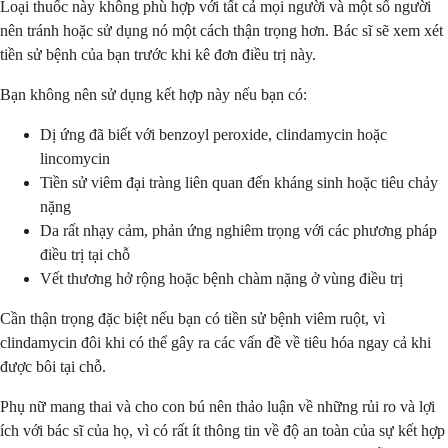
Loại thuốc này không phù hợp với tất cả mọi người và một số người
nên tránh hoặc sử dụng nó một cách thận trọng hơn. Bác sĩ sẽ xem xét
tiền sử bệnh của bạn trước khi kê đơn điều trị này.
Bạn không nên sử dụng kết hợp này nếu bạn có:
Dị ứng đã biết với benzoyl peroxide, clindamycin hoặc
lincomycin
Tiền sử viêm đại tràng liên quan đến kháng sinh hoặc tiêu chảy
nặng
Da rất nhạy cảm, phản ứng nghiêm trọng với các phương pháp
điều trị tại chỗ
Vết thương hở rộng hoặc bệnh chàm nặng ở vùng điều trị
Cần thận trọng đặc biệt nếu bạn có tiền sử bệnh viêm ruột, vì
clindamycin đôi khi có thể gây ra các vấn đề về tiêu hóa ngay cả khi
được bôi tại chỗ.
Phụ nữ mang thai và cho con bú nên thảo luận về những rủi ro và lợi
ích với bác sĩ của họ, vì có rất ít thông tin về độ an toàn của sự kết hợp