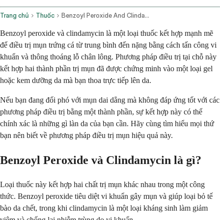
Trang chủ
Thuốc
Benzoyl Peroxide And Clindamycin Topical Application Route
Benzoyl peroxide và clindamycin là một loại thuốc kết hợp mạnh mẽ
để điều trị mụn trứng cá từ trung bình đến nặng bằng cách tấn công vi
khuẩn và thông thoáng lỗ chân lông. Phương pháp điều trị tại chỗ này
kết hợp hai thành phần trị mụn đã được chứng minh vào một loại gel
hoặc kem dưỡng da mà bạn thoa trực tiếp lên da.
Nếu bạn đang đối phó với mụn dai dẳng mà không đáp ứng tốt với các
phương pháp điều trị bằng một thành phần, sự kết hợp này có thể
chính xác là những gì làn da của bạn cần. Hãy cùng tìm hiểu mọi thứ
bạn nên biết về phương pháp điều trị mụn hiệu quả này.
Benzoyl Peroxide và Clindamycin là gì?
Loại thuốc này kết hợp hai chất trị mụn khác nhau trong một công
thức. Benzoyl peroxide tiêu diệt vi khuẩn gây mụn và giúp loại bỏ tế
bào da chết, trong khi clindamycin là một loại kháng sinh làm giảm
viêm và chống lại nhiễm trùng do vi khuẩn.