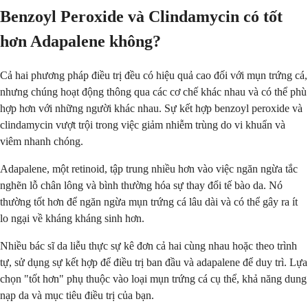
Benzoyl Peroxide và Clindamycin có tốt
hơn Adapalene không?
Cả hai phương pháp điều trị đều có hiệu quả cao đối với mụn trứng cá,
nhưng chúng hoạt động thông qua các cơ chế khác nhau và có thể phù
hợp hơn với những người khác nhau. Sự kết hợp benzoyl peroxide và
clindamycin vượt trội trong việc giảm nhiễm trùng do vi khuẩn và
viêm nhanh chóng.
Adapalene, một retinoid, tập trung nhiều hơn vào việc ngăn ngừa tắc
nghẽn lỗ chân lông và bình thường hóa sự thay đổi tế bào da. Nó
thường tốt hơn để ngăn ngừa mụn trứng cá lâu dài và có thể gây ra ít
lo ngại về kháng kháng sinh hơn.
Nhiều bác sĩ da liễu thực sự kê đơn cả hai cùng nhau hoặc theo trình
tự, sử dụng sự kết hợp để điều trị ban đầu và adapalene để duy trì. Lựa
chọn "tốt hơn" phụ thuộc vào loại mụn trứng cá cụ thể, khả năng dung
nạp da và mục tiêu điều trị của bạn.