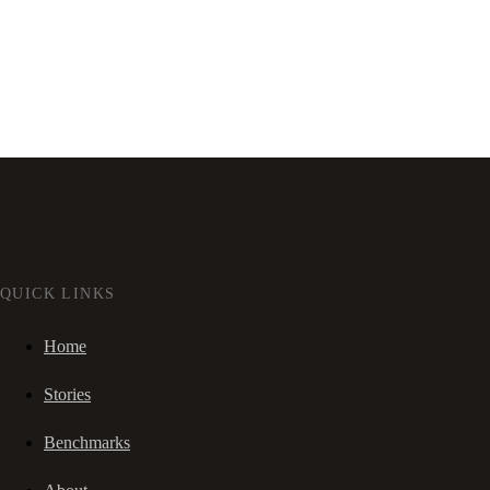
QUICK LINKS
Home
Stories
Benchmarks