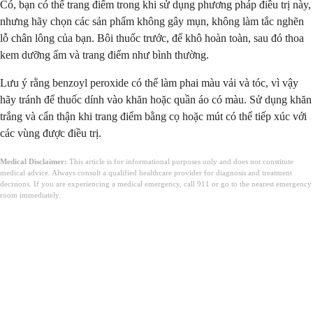
Có, bạn có thể trang điểm trong khi sử dụng phương pháp điều trị này,
nhưng hãy chọn các sản phẩm không gây mụn, không làm tắc nghẽn
lỗ chân lông của bạn. Bôi thuốc trước, để khô hoàn toàn, sau đó thoa
kem dưỡng ẩm và trang điểm như bình thường.
Lưu ý rằng benzoyl peroxide có thể làm phai màu vải và tóc, vì vậy
hãy tránh để thuốc dính vào khăn hoặc quần áo có màu. Sử dụng khăn
trắng và cẩn thận khi trang điểm bằng cọ hoặc mút có thể tiếp xúc với
các vùng được điều trị.
Medical Disclaimer:
This article is for informational purposes only and does not constitute
medical advice. Always consult a qualified healthcare provider for diagnosis and treatment
decisions. If you are experiencing a medical emergency, call 911 or go to the nearest emergency
room immediately.