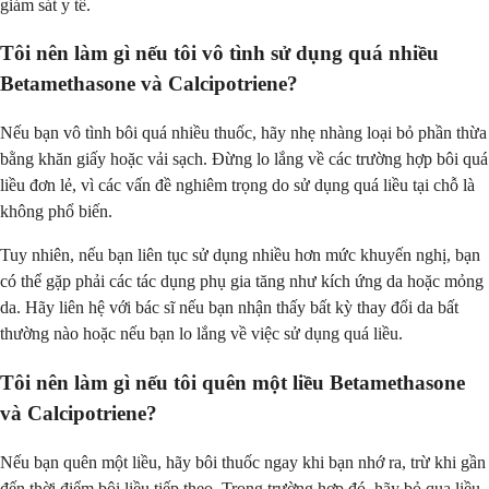
giám sát y tế.
Tôi nên làm gì nếu tôi vô tình sử dụng quá nhiều
Betamethasone và Calcipotriene?
Nếu bạn vô tình bôi quá nhiều thuốc, hãy nhẹ nhàng loại bỏ phần thừa
bằng khăn giấy hoặc vải sạch. Đừng lo lắng về các trường hợp bôi quá
liều đơn lẻ, vì các vấn đề nghiêm trọng do sử dụng quá liều tại chỗ là
không phổ biến.
Tuy nhiên, nếu bạn liên tục sử dụng nhiều hơn mức khuyến nghị, bạn
có thể gặp phải các tác dụng phụ gia tăng như kích ứng da hoặc mỏng
da. Hãy liên hệ với bác sĩ nếu bạn nhận thấy bất kỳ thay đổi da bất
thường nào hoặc nếu bạn lo lắng về việc sử dụng quá liều.
Tôi nên làm gì nếu tôi quên một liều Betamethasone
và Calcipotriene?
Nếu bạn quên một liều, hãy bôi thuốc ngay khi bạn nhớ ra, trừ khi gần
đến thời điểm bôi liều tiếp theo. Trong trường hợp đó, hãy bỏ qua liều