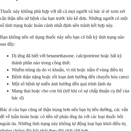
Thuốc này không phù hợp với tất cả mọi người và bác sĩ sẽ xem xét
cẩn thận tiền sử bệnh của bạn trước khi kê đơn. Những người có một
số tình trạng hoặc hoàn cảnh nhất định nên tránh kết hợp này.
Bạn không nên sử dụng thuốc này nếu bạn có bất kỳ tình trạng nào
sau đây:
Dị ứng đã biết với betamethasone, calcipotriene hoặc bất kỳ
thành phần nào trong công thức
Nhiễm trùng da do vi khuẩn, vi rút hoặc nấm ở vùng điều trị
Bệnh thận nặng hoặc rối loạn ảnh hưởng đến chuyển hóa canxi
Một số bệnh tự miễn ảnh hưởng đến quá trình lành da
Mang thai hoặc cho con bú (trừ khi có sự chấp thuận cụ thể của
bác sĩ)
Bác sĩ của bạn cũng sẽ thận trọng hơn nếu bạn bị tiểu đường, các vấn
đề về tuần hoàn hoặc có tiền sử phản ứng da với các loại thuốc bôi
ngoài da. Những tình trạng này không tự động loại bạn khỏi điều trị,
nhưng chúng đòi hỏi phải theo dõi chặt chẽ hơn.