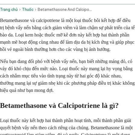
Trang chủ
Thuốc
Betamethasone And Calcipotriene Topical Application Route
Betamethasone và calcipotriene là một loại thuốc bôi kết hợp để điều
trị bệnh vẩy nến bằng cách giảm viêm và làm chậm sự phát triển của tế
bào da. Loại kem hoặc thuốc mỡ kê đơn này kết hợp hai thành phần
mạnh mẽ hoạt động cùng nhau để làm dịu da bị kích ứng và giúp phục
hồi vẻ ngoài bình thường hơn cho các vùng bị ảnh hưởng.
Nếu bạn đang đối phó với bệnh vẩy nến, bạn biết những mảng đỏ, có
vảy đó khó chịu đến mức nào. Loại thuốc này mang lại hy vọng bằng
cách nhắm mục tiêu vào tình trạng này từ hai góc độ khác nhau,
thường mang lại sự giảm nhẹ khi các phương pháp điều trị khác không
hiệu quả như bạn mong đợi.
Betamethasone và Calcipotriene là gì?
Loại thuốc này kết hợp hai thành phần hoạt tính, mỗi thành phần giải
quyết bệnh vẩy nến theo cách riêng của chúng. Betamethasone là một
corticosteroid làm giảm viêm, đỏ và ngứa. Calcipotriene là một dạng