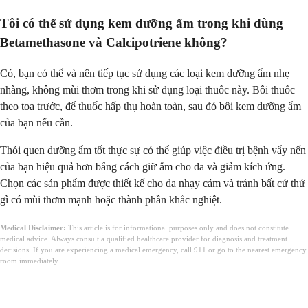
Tôi có thể sử dụng kem dưỡng ẩm trong khi dùng
Betamethasone và Calcipotriene không?
Có, bạn có thể và nên tiếp tục sử dụng các loại kem dưỡng ẩm nhẹ
nhàng, không mùi thơm trong khi sử dụng loại thuốc này. Bôi thuốc
theo toa trước, để thuốc hấp thụ hoàn toàn, sau đó bôi kem dưỡng ẩm
của bạn nếu cần.
Thói quen dưỡng ẩm tốt thực sự có thể giúp việc điều trị bệnh vẩy nến
của bạn hiệu quả hơn bằng cách giữ ẩm cho da và giảm kích ứng.
Chọn các sản phẩm được thiết kế cho da nhạy cảm và tránh bất cứ thứ
gì có mùi thơm mạnh hoặc thành phần khắc nghiệt.
Medical Disclaimer:
This article is for informational purposes only and does not constitute
medical advice. Always consult a qualified healthcare provider for diagnosis and treatment
decisions. If you are experiencing a medical emergency, call 911 or go to the nearest emergency
room immediately.