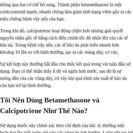
thông qua hai cơ chế bổ sung. Thành phần betamethasone là một
corticosteroid mạnh, nhanh chóng làm giảm tình trạng viêm gây ra các
triệu chứng bệnh vẩy nến của bạn.
Trong khi đó, calcipotriene hoạt động chậm hơn nhưng giải quyết
nguyên nhân gốc rễ bằng cách điều chỉnh tốc độ nhân lên của các tế
bào da. Trong bệnh vẩy nến, các tế bào da phát triển nhanh hơn
khoảng 10 lần so với bình thường, tạo ra các mảng dày, có vảy.
Sự kết hợp này thường bắt đầu cho thấy kết quả trong vài tuần đầu sử
dụng. Bạn có thể nhận thấy ít đỏ và ngứa hơn trước, sau đó là sự
mỏng dần của các vùng dày, có vảy khi quá trình sản xuất tế bào da
của bạn trở lại bình thường.
Tôi Nên Dùng Betamethasone và
Calcipotriene Như Thế Nào?
Sử dụng thuốc này chính xác theo chỉ định của bác sĩ, thường một
hoặc hai lần mỗi ngày chỉ vào các vùng bị ảnh hưởng. Luôn rửa tay kỹ