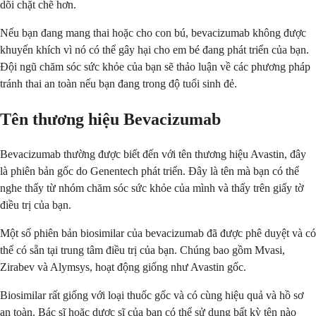
dõi chặt chẽ hơn.
Nếu bạn đang mang thai hoặc cho con bú, bevacizumab không được
khuyến khích vì nó có thể gây hại cho em bé đang phát triển của bạn.
Đội ngũ chăm sóc sức khỏe của bạn sẽ thảo luận về các phương pháp
tránh thai an toàn nếu bạn đang trong độ tuổi sinh đẻ.
Tên thương hiệu Bevacizumab
Bevacizumab thường được biết đến với tên thương hiệu Avastin, đây
là phiên bản gốc do Genentech phát triển. Đây là tên mà bạn có thể
nghe thấy từ nhóm chăm sóc sức khỏe của mình và thấy trên giấy tờ
điều trị của bạn.
Một số phiên bản biosimilar của bevacizumab đã được phê duyệt và có
thể có sẵn tại trung tâm điều trị của bạn. Chúng bao gồm Mvasi,
Zirabev và Alymsys, hoạt động giống như Avastin gốc.
Biosimilar rất giống với loại thuốc gốc và có cùng hiệu quả và hồ sơ
an toàn. Bác sĩ hoặc dược sĩ của bạn có thể sử dụng bất kỳ tên nào