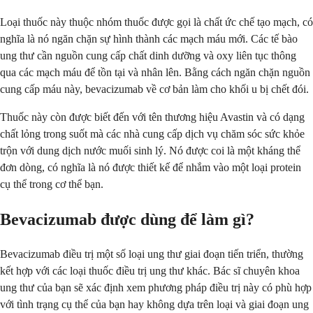
Loại thuốc này thuộc nhóm thuốc được gọi là chất ức chế tạo mạch, có
nghĩa là nó ngăn chặn sự hình thành các mạch máu mới. Các tế bào
ung thư cần nguồn cung cấp chất dinh dưỡng và oxy liên tục thông
qua các mạch máu để tồn tại và nhân lên. Bằng cách ngăn chặn nguồn
cung cấp máu này, bevacizumab về cơ bản làm cho khối u bị chết đói.
Thuốc này còn được biết đến với tên thương hiệu Avastin và có dạng
chất lỏng trong suốt mà các nhà cung cấp dịch vụ chăm sóc sức khỏe
trộn với dung dịch nước muối sinh lý. Nó được coi là một kháng thể
đơn dòng, có nghĩa là nó được thiết kế để nhắm vào một loại protein
cụ thể trong cơ thể bạn.
Bevacizumab được dùng để làm gì?
Bevacizumab điều trị một số loại ung thư giai đoạn tiến triển, thường
kết hợp với các loại thuốc điều trị ung thư khác. Bác sĩ chuyên khoa
ung thư của bạn sẽ xác định xem phương pháp điều trị này có phù hợp
với tình trạng cụ thể của bạn hay không dựa trên loại và giai đoạn ung