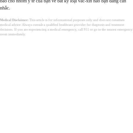
báo cho nhóm y tế của bạn về bất kỳ loại vắc-xin nào bạn đang cân
nhắc.
Medical Disclaimer:
This article is for informational purposes only and does not constitute
medical advice. Always consult a qualified healthcare provider for diagnosis and treatment
decisions. If you are experiencing a medical emergency, call 911 or go to the nearest emergency
room immediately.