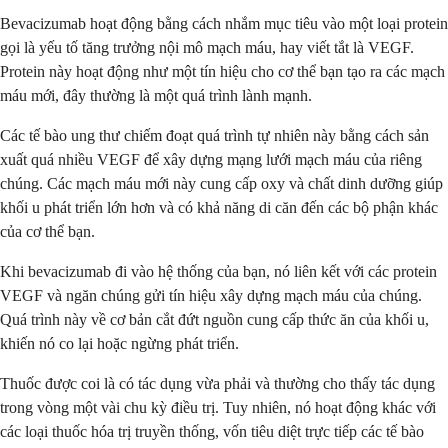
Bevacizumab hoạt động bằng cách nhắm mục tiêu vào một loại protein
gọi là yếu tố tăng trưởng nội mô mạch máu, hay viết tắt là VEGF.
Protein này hoạt động như một tín hiệu cho cơ thể bạn tạo ra các mạch
máu mới, đây thường là một quá trình lành mạnh.
Các tế bào ung thư chiếm đoạt quá trình tự nhiên này bằng cách sản
xuất quá nhiều VEGF để xây dựng mạng lưới mạch máu của riêng
chúng. Các mạch máu mới này cung cấp oxy và chất dinh dưỡng giúp
khối u phát triển lớn hơn và có khả năng di căn đến các bộ phận khác
của cơ thể bạn.
Khi bevacizumab đi vào hệ thống của bạn, nó liên kết với các protein
VEGF và ngăn chúng gửi tín hiệu xây dựng mạch máu của chúng.
Quá trình này về cơ bản cắt đứt nguồn cung cấp thức ăn của khối u,
khiến nó co lại hoặc ngừng phát triển.
Thuốc được coi là có tác dụng vừa phải và thường cho thấy tác dụng
trong vòng một vài chu kỳ điều trị. Tuy nhiên, nó hoạt động khác với
các loại thuốc hóa trị truyền thống, vốn tiêu diệt trực tiếp các tế bào