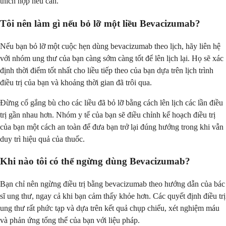
thích hợp nếu cần.
Tôi nên làm gì nếu bỏ lỡ một liều Bevacizumab?
Nếu bạn bỏ lỡ một cuộc hẹn dùng bevacizumab theo lịch, hãy liên hệ
với nhóm ung thư của bạn càng sớm càng tốt để lên lịch lại. Họ sẽ xác
định thời điểm tốt nhất cho liều tiếp theo của bạn dựa trên lịch trình
điều trị của bạn và khoảng thời gian đã trôi qua.
Đừng cố gắng bù cho các liều đã bỏ lỡ bằng cách lên lịch các lần điều
trị gần nhau hơn. Nhóm y tế của bạn sẽ điều chỉnh kế hoạch điều trị
của bạn một cách an toàn để đưa bạn trở lại đúng hướng trong khi vẫn
duy trì hiệu quả của thuốc.
Khi nào tôi có thể ngừng dùng Bevacizumab?
Bạn chỉ nên ngừng điều trị bằng bevacizumab theo hướng dẫn của bác
sĩ ung thư, ngay cả khi bạn cảm thấy khỏe hơn. Các quyết định điều trị
ung thư rất phức tạp và dựa trên kết quả chụp chiếu, xét nghiệm máu
và phản ứng tổng thể của bạn với liệu pháp.