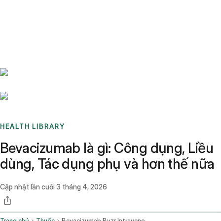
Benchmarks
Stories
FAQ
Sign up / Log in
HEALTH LIBRARY
Bevacizumab là gì: Công dụng, Liều
dùng, Tác dụng phụ và hơn thế nữa
Cập nhật lần cuối
3 tháng 4, 2026
Trang chủ
Thuốc
Bevacizumab Bvzr Intravenous Route