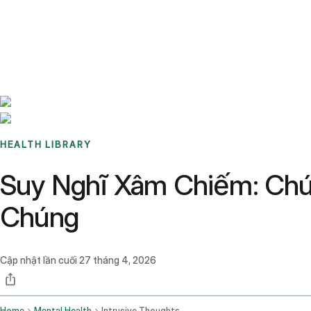
Benchmarks
Stories
FAQ
Sign up / Log in
HEALTH LIBRARY
Suy Nghĩ Xâm Chiếm: Chú
Chúng
Cập nhật lần cuối
27 tháng 4, 2026
Home
Mental Health
Intrusive Thoughts