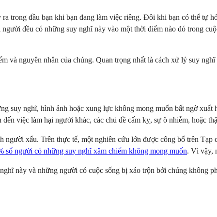
 trong đầu bạn khi bạn đang làm việc riêng. Đôi khi bạn có thể tự hỏ
i người đều có những suy nghĩ này vào một thời điểm nào đó trong cuộc
hiếm và nguyên nhân của chúng. Quan trọng nhất là cách xử lý suy ngh
ững suy nghĩ, hình ảnh hoặc xung lực không mong muốn bất ngờ xuất h
n đến việc làm hại người khác, các chủ đề cấm kỵ, sự ô nhiễm, hoặc thậ
nh người xấu. Trên thực tế, một nghiên cứu lớn được công bố trên Tạp
% số người có những suy nghĩ xâm chiếm không mong muốn
. Vì vậy,
 nghĩ này và những người có cuộc sống bị xáo trộn bởi chúng không ph