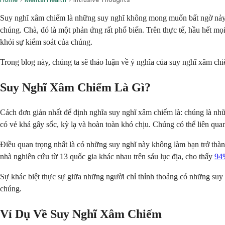
Suy nghĩ xâm chiếm là những suy nghĩ không mong muốn bất ngờ nảy ra
chúng. Chà, đó là một phản ứng rất phổ biến. Trên thực tế, hầu hết mọ
khỏi sự kiểm soát của chúng.
Trong blog này, chúng ta sẽ thảo luận về ý nghĩa của suy nghĩ xâm c
Suy Nghĩ Xâm Chiếm Là Gì?
Cách đơn giản nhất để định nghĩa suy nghĩ xâm chiếm là: chúng là nh
có vẻ khá gây sốc, kỳ lạ và hoàn toàn khó chịu. Chúng có thể liên qua
Điều quan trọng nhất là có những suy nghĩ này không làm bạn trở thà
nhà nghiên cứu từ 13 quốc gia khác nhau trên sáu lục địa, cho thấy
94
Sự khác biệt thực sự giữa những người chỉ thỉnh thoảng có những suy
chúng.
Ví Dụ Về Suy Nghĩ Xâm Chiếm