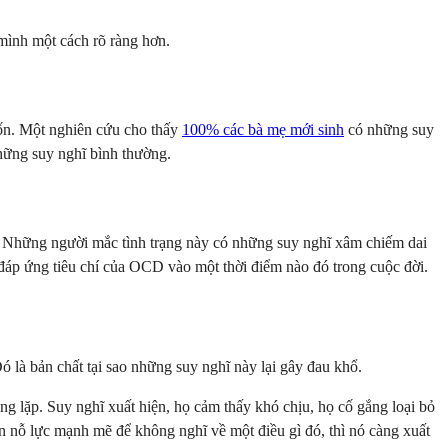
mình một cách rõ ràng hơn.
ốn. Một nghiên cứu cho thấy
100% các bà mẹ mới sinh
có những suy
hững suy nghĩ bình thường.
i. Những người mắc tình trạng này có những suy nghĩ xâm chiếm dai
 đáp ứng tiêu chí của OCD vào một thời điểm nào đó trong cuộc đời.
 là bản chất tại sao những suy nghĩ này lại gây đau khổ.
g lặp. Suy nghĩ xuất hiện, họ cảm thấy khó chịu, họ cố gắng loại bỏ
bạn nỗ lực mạnh mẽ để không nghĩ về một điều gì đó, thì nó càng xuất