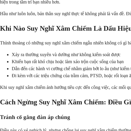
hiện trong tâm trí bạn nhiều hơn.
Hầu như luôn luôn, bản thân suy nghĩ thực tế không phải là vấn đề. Đi
Khi Nào Suy Nghĩ Xâm Chiếm Là Dấu Hiệ
Thỉnh thoảng có những suy nghĩ xâm chiếm ngẫu nhiên không có gì bấ
Xảy ra thường xuyên và dường như không kiểm soát được
Khiến bạn rất khó chịu hoặc làm xáo trộn cuộc sống của bạn
Dẫn đến các hành vi cưỡng chế nhằm giảm bớt lo âu (như kiểm tr
Đi kèm với các triệu chứng của trầm cảm, PTSD, hoặc rối loạn 
Khi suy nghĩ xâm chiếm ảnh hưởng tiêu cực đến công việc, các mối qu
Cách Ngừng Suy Nghĩ Xâm Chiếm: Điều Gì
Tránh cố gắng đàn áp chúng
Điều này có vẻ nghịch lý, nhưng chống lại suy nghĩ xâm chiếm thường 