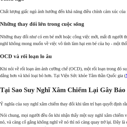
Chất lượng giấc ngủ ảnh hưởng đến khả năng điều chỉnh cảm xúc của 
Những thay đổi lớn trong cuộc sống
Những thay đổi như có em bé mới hoặc công việc mới, mất đi người t
nghĩ không mong muốn về việc vô tình làm hại em bé của họ - một thố
OCD và rối loạn lo âu
Khi nói về rối loạn ám ảnh cưỡng chế (OCD), một rối loạn trong đó su
dẳng hơn và khó loại bỏ hơn. Tại Viện Sức khỏe Tâm thần Quốc gia (
Tại Sao Suy Nghĩ Xâm Chiếm Lại Gây Báo
Ý nghĩa của suy nghĩ xâm chiếm thay đổi khi tâm trí bạn quyết định rằ
Nói chung, mọi người đều ổn khi nhận thấy một suy nghĩ xâm chiếm và 
nó, và càng cố gắng không nghĩ về nó thì nó càng quay trở lại. Đây là