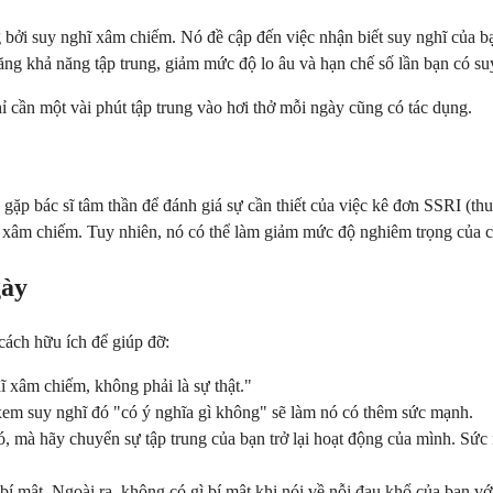
ởi suy nghĩ xâm chiếm. Nó đề cập đến việc nhận biết suy nghĩ của bạ
ăng khả năng tập trung, giảm mức độ lo âu và hạn chế số lần bạn có s
hỉ cần một vài phút tập trung vào hơi thở mỗi ngày cũng có tác dụng.
p bác sĩ tâm thần để đánh giá sự cần thiết của việc kê đơn SSRI (thuố
 xâm chiếm. Tuy nhiên, nó có thể làm giảm mức độ nghiêm trọng của c
gày
 cách hữu ích để giúp đỡ:
 xâm chiếm, không phải là sự thật."
xem suy nghĩ đó "có ý nghĩa gì không" sẽ làm nó có thêm sức mạnh.
, mà hãy chuyển sự tập trung của bạn trở lại hoạt động của mình. Sức
bí mật. Ngoài ra, không có gì bí mật khi nói về nỗi đau khổ của bạn vớ