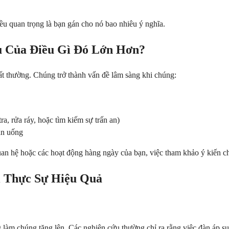
ều quan trọng là bạn gán cho nó bao nhiêu ý nghĩa.
u Của Điều Gì Đó Lớn Hơn?
t thường. Chúng trở thành vấn đề lâm sàng khi chúng:
a, rửa ráy, hoặc tìm kiếm sự trấn an)
ăn uống
an hệ hoặc các hoạt động hàng ngày của bạn, việc tham khảo ý kiến ch
 Thực Sự Hiệu Quả
làm chúng tăng lên. Các nghiên cứu thường chỉ ra rằng việc đàn áp suy