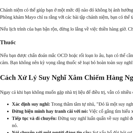
Chánh niệm có thể giúp bạn ở một mức độ nào đó không bị ảnh hưởng b
Phòng khám Mayo chỉ ra rằng với các bài tập chánh niệm, bạn có thể t
Nếu lịch trình của bạn bận rộn, đừng lo lắng về việc thiền hàng giờ. C
Thuốc
Nếu bạn được chẩn đoán mắc OCD hoặc rối loạn lo âu, bạn có thể cần gặ
cảm. Bạn không nên kỳ vọng rằng thuốc sẽ loại bỏ hoàn toàn suy nghĩ
Cách Xử Lý Suy Nghĩ Xâm Chiếm Hàng N
Ngay cả khi bạn không muốn gặp nhà trị liệu để điều trị, vẫn có nhiều
Xác định suy nghĩ:
Trong thâm tâm tự nhủ, "Đó là một suy nghĩ
Đừng biện minh hay tranh cãi với nó:
Việc cố gắng tìm hiểu 
Tiếp tục và di chuyển:
Đừng suy nghĩ luẩn quẩn về suy nghĩ đó
nó.
Nói chuyện với một người đáng tin cậy:
Sự xấu hổ đòi hỏi sự 