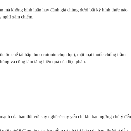
n mà không bình luận hay đánh giá chúng dưới bất kỳ hình thức nào.
uy nghĩ xâm chiếm.
c ức chế tái hấp thu serotonin chọn lọc), một loại thuốc chống trầm
húng và cũng làm tăng hiệu quả của liệu pháp.
 mạnh của bạn đối với suy nghĩ sẽ suy yếu chỉ khi bạn ngừng chú ý đến
i một người đáng tin cậy, bao gồm cả nhà trị liệu của bạn, thường dẫn