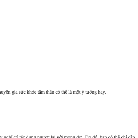
uyên gia sức khỏe tâm thần có thể là một ý tưởng hay.
 nghĩ có tác dụng ngược lại với mong đợi. Do đó, bạn có thể chỉ cần