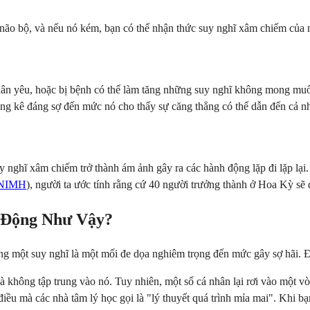
não bộ, và nếu nó kém, bạn có thể nhận thức suy nghĩ xâm chiếm của 
hân yêu, hoặc bị bệnh có thể làm tăng những suy nghĩ không mong mu
ng kê đáng sợ đến mức nó cho thấy sự căng thẳng có thể dẫn đến cả n
y nghĩ xâm chiếm trở thành ám ảnh gây ra các hành động lặp đi lặp lạ
NIMH
), người ta ước tính rằng cứ 40 người trưởng thành ở Hoa Kỳ sẽ
 Động Như Vậy?
ng một suy nghĩ là một mối đe dọa nghiêm trọng đến mức gây sợ hãi. Đó
không tập trung vào nó. Tuy nhiên, một số cá nhân lại rơi vào một vòn
 điều mà các nhà tâm lý học gọi là "lý thuyết quá trình mỉa mai". Khi 