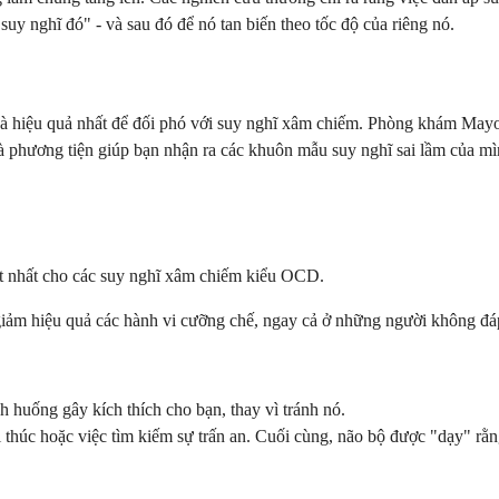
suy nghĩ đó" - và sau đó để nó tan biến theo tốc độ của riêng nó.
 hiệu quả nhất để đối phó với suy nghĩ xâm chiếm. Phòng khám Mayo 
là phương tiện giúp bạn nhận ra các khuôn mẫu suy nghĩ sai lầm của mì
ốt nhất cho các suy nghĩ xâm chiếm kiểu OCD.
giảm hiệu quả các hành vi cưỡng chế, ngay cả ở những người không đáp
 huống gây kích thích cho bạn, thay vì tránh nó.
thúc hoặc việc tìm kiếm sự trấn an. Cuối cùng, não bộ được "dạy" rằ