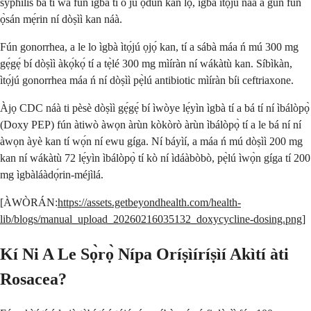
syphilis bá ti wà fún ìgbà tí ó ju ọdún kan lọ, ìgbà ìtọ́jú náà á gùn fún
ọ̀sán mẹ́rin ní dòṣìì kan náà.
Fún gonorrhea, a le lo ìgbà ìtọ́jú ọjọ́ kan, tí a sábà máa ń mú 300 mg
gẹ́gẹ́ bí dòṣìì àkọ́kọ́ tí a tẹ̀lé 300 mg mìíràn ní wákàtù kan. Síbìkàn,
ìtọ́jú gonorrhea máa ń ní dòṣìì pẹ̀lú antibiotic mìíràn bíi ceftriaxone.
Àjọ CDC náà ti pèsè dòṣìì gẹ́gẹ́ bí ìwòye lẹ́yìn ìgbà tí a bá tí ní ìbálòpọ̀
(Doxy PEP) fún àtiwò àwọn àrùn kòkòrò àrùn ìbálòpọ̀ tí a le bá ní ní
àwọn àyè kan tí wọ́n ní ewu gíga. Ní báyìí, a máa ń mú dòṣìì 200 mg
kan ní wákàtù 72 lẹ́yìn ìbálòpọ̀ tí kò ní ìdáàbòbò, pẹ̀lú ìwọ̀n gíga tí 200
mg ìgbàláàdọ́rin-méjìlá.
[ÀWÒRÁN:
https://assets.getbeyondhealth.com/health-
lib/blogs/manual_upload_20260216035132_doxycycline-dosing.png
]
Kí Ni A Le Sọ̀rọ̀ Nípa Oríṣìíríṣìí Akìtí àti
Rosacea?