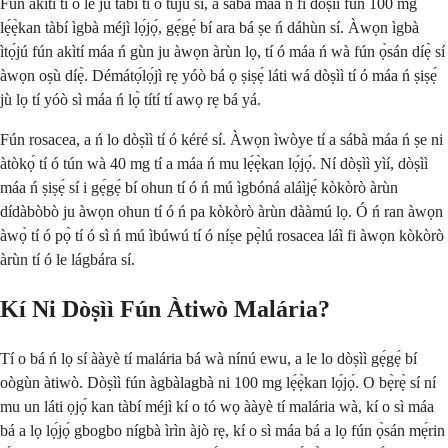
Fún akìtí tí ó le jù tàbí tí ó tújú sí, a sábà máa ń fi dòṣìì fún 100 mg
lẹ́ẹ̀kan tàbí ìgbà méjì lọ́jọ́, gẹ́gẹ́ bí ara bá ṣe ń dáhùn sí. Àwọn ìgbà
ìtọ́jú fún akìtí máa ń gùn ju àwọn àrùn lọ, tí ó máa ń wà fún ọ̀sán díẹ̀ sí
àwọn oṣù díẹ̀. Démátọ́lọ́jì rẹ yóò bá ọ ṣiṣẹ́ láti wá dòṣìì tí ó máa ń ṣiṣẹ́
jù lọ tí yóò sì máa ń lọ̀ títí tí awọ rẹ bá yá.
Fún rosacea, a ń lo dòṣìì tí ó kéré sí. Àwọn ìwòye tí a sábà máa ń ṣe ni
àtòkọ́ tí ó tún wà 40 mg tí a máa ń mu lẹ́ẹ̀kan lọ́jọ́. Ní dòṣìì yìí, dòṣìì
máa ń ṣiṣẹ́ sí i gẹ́gẹ́ bí ohun tí ó ń mú ìgbóná aláìjẹ́ kòkòrò àrùn
dídàbòbò ju àwọn ohun tí ó ń pa kòkòrò àrùn dààmú lọ. Ó ń ran àwọn
àwọ̀ tí ó pọ̀ tí ó sì ń mú ìbúwú tí ó níṣe pẹ̀lú rosacea láì fi àwọn kòkòrò
àrùn tí ó le lágbára sí.
Kí Ni Dòṣìì Fún Àtiwò Malária?
Tí o bá ń lọ sí ààyè tí malária bá wà nínú ewu, a le lo dòṣìì gẹ́gẹ́ bí
oògùn àtiwò. Dòṣìì fún àgbàlagbà ni 100 mg lẹ́ẹ̀kan lọ́jọ́. O bẹ̀rẹ̀ sí ní
mu un láti ọjọ́ kan tàbí méjì kí o tó wọ ààyè tí malária wà, kí o sì máa
bá a lọ lọ́jọ́ gbogbo nígbà ìrìn àjò rẹ, kí o sì máa bá a lọ fún ọ̀sán mẹ́rin