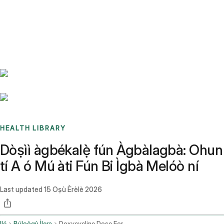
Benchmarks
Stories
FAQ
Sign up / Log in
HEALTH LIBRARY
Dòṣìì àgbékalẹ̀ fún Àgbàlagbà: Ohun
tí A ó Mú àti Fún Bi Ìgbà Melóò ní
Last updated
15 Oṣù Èrèlè 2026
Ilé
Búlọọ̀gù Ìlera
Doxycycline Dose For