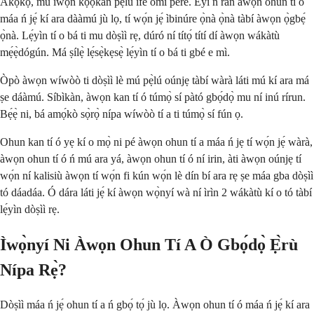
Àkọ́kọ́, mú ìwọ̀n kọ̀ọ̀kan pẹ̀lú ife omi péré. Èyí ń ran àwọn ohun tí ó
máa ń jẹ́ kí ara dààmú jù lọ, tí wọ́n jẹ́ ìbinúre ọ̀nà ọ̀nà tàbí àwọn ọ̀gbẹ́
ọ̀nà. Lẹ́yìn tí o bá ti mu dòṣìì rẹ, dúró ní títọ́ títí dí àwọn wákàtù
mẹ́ẹ̀dógún. Má ṣílẹ̀ lẹ́sẹ̀kẹsẹ̀ lẹ́yìn tí o bá ti gbé e mì.
Òpò àwọn wíwòò ti dòṣìì lè mú pẹ̀lú oúnjẹ tàbí wàrà láti mú kí ara má
ṣe dáàmú. Síbìkàn, àwọn kan tí ó túmọ̀ sí pàtó gbọ́dọ̀ mu ní inú rírun.
Bẹ́ẹ̀ ni, bá amọ́kò sọ̀rọ̀ nípa wíwòò tí a ti túmọ̀ sí fún ọ.
Ohun kan tí ó yẹ kí o mọ̀ ni pé àwọn ohun tí a máa ń jẹ tí wọ́n jẹ́ wàrà,
àwọn ohun tí ó ń mú ara yá, àwọn ohun tí ó ní irin, àti àwọn oúnjẹ tí
wọ́n ní kalisiù àwọn tí wọ́n fi kún wọ́n lè dín bí ara rẹ ṣe máa gba dòṣìì
tó dáadáa. Ó dára láti jẹ́ kí àwọn wọ̀nyí wà ní ìrìn 2 wákàtù kí o tó tàbí
lẹ́yìn dòṣìì rẹ.
Ìwọ̀nyí Ni Àwọn Ohun Tí A Ò Gbọ́dọ̀ Ẹ̀rù
Nípa Rẹ̀?
Dòṣìì máa ń jẹ́ ohun tí a ń gbọ́ tọ́ jù lọ. Àwọn ohun tí ó máa ń jẹ́ kí ara