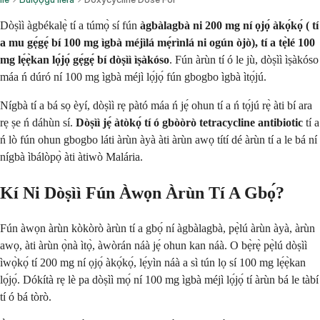
Dòṣìì àgbékalẹ̀ tí a túmọ̀ sí fún
àgbàlagbà ni
200 mg ní ọjọ́ àkọ́kọ́ ( tí
a mu gẹ́gẹ́ bí 100 mg ìgbà méjìlá mẹ́rìnlá ni ogún òjò), tí a tẹ̀lé 100
mg lẹ́ẹ̀kan lọ́jọ́
gẹ́gẹ́ bí dòṣìì ìṣàkóso
. Fún àrùn tí ó le jù, dòṣìì ìṣàkóso
máa ń dúró ní 100 mg ìgbà méjì lọ́jọ́ fún gbogbo ìgbà ìtọ́jú.
Nígbà tí a bá sọ èyí, dòṣìì rẹ pàtó máa ń jẹ́ ohun tí a ń tọ́jú rẹ̀ àti bí ara
rẹ ṣe ń dáhùn sí.
Dòṣìì jẹ́ àtòkọ́ tí ó gbòòrò tetracycline antibiotic
tí a
ń lò fún ohun gbogbo láti àrùn àyà àti àrùn awọ títí dé àrùn tí a le bá ní
nígbà ìbálòpọ̀ àti àtiwò Malária.
Kí Ni Dòṣìì Fún Àwọn Àrùn Tí A Gbọ́?
Fún àwọn àrùn kòkòrò àrùn tí a gbọ́ ní àgbàlagbà, pẹ̀lú àrùn àyà, àrùn
awọ, àti àrùn ọ̀nà ìtọ̀, àwòrán náà jẹ́ ohun kan náà. O bẹ̀rẹ̀ pẹ̀lú dòṣìì
ìwọ̀kọ́ tí 200 mg ní ọjọ́ àkọ́kọ́, lẹ́yìn náà a sì tún lọ sí 100 mg lẹ́ẹ̀kan
lọ́jọ́. Dókítà rẹ lè pa dòṣìì mọ́ ní 100 mg ìgbà méjì lọ́jọ́ tí àrùn bá le tàbí
tí ó bá tòrò.