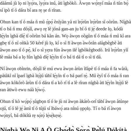
dààmú jù lọ ni ìyọ́ra, ìyọ́ra inú, àti ìgbòkò. Àwọn wọ̀nyí máa ń tún bọ̀
sí ipò tí ó dára bí ara rẹ ṣe ń ríran.
Ohun kan tí ó máa ń mú ọ̀pọ̀ ènìyàn yà ni ìrọ̀rùn ìrọ̀rùn sí oòrùn. Nígbà
tí o bá ń mu dòṣìì, awọ rẹ lè jóná gan-an ju bí ó ti jẹ́ deede lọ, kódà
lẹ́yìn ìgbà díẹ̀ tí oòrùn bá kàn án. Wọ àwọn oògùn tí ó máa ń mú kí ara
gbẹ tí ó ní oǹkà 50 kéré jù lọ, kí o sì fi àwọn àwòrán alágbègbè àti
àwọn aso tí ó pẹ́, kí o sì yẹra fún àwọn ilé ìgbòkègbodò. Irú ìrọ̀rùn yìí
lè máa bá a lọ fún ìgbà díẹ̀ lẹ́yìn tí o bá ti dá tí o sì ti dá.
Ní àwọn obìnrin, dòṣìì lè mú ewu àwọn àrùn ìfàpè tí ó máa ń fa wàrà,
pàtàkì ní ìparí ìgbà ìtọ́jú tàbí lẹ́yìn tí o bá parí rẹ̀. Mú èyí tí ó máa ń ran
àwọn kòkòrò àrùn tí ó dára tí a kò rí tí a lè ríran nígbà àti lẹ́yìn ìtọ́jú lè
ran àtiwò ewu náà lọ́wọ́.
Ohun tí kò wọ́pọ̀ ṣùgbọn tí ó le jù ni àwọn àkàrò-orí tàbí àwọn àtúnṣe
ojú, tí ó lè jẹ́ àmì tí ó tújú sí ìbáwọ́ ara nínú ọpọlọ. Tí o bá rí àwọn
wọ̀nyí, bá dókítà rẹ sọ̀rọ̀ lẹ́sẹ̀kẹsẹ̀.
Nígbà Wo Ni A Ò Gbọ́dọ̀ Sọ̀rọ̀ Pẹ̀lú Dókítà