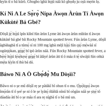
lẹ́yìn tí o bá kúrò. Gbogbo ìgbà ìtọ́jú náà kò gbọ́dọ̀ ju oṣù mẹ́rin lọ.
Kí Ni A Le Sọ̀rọ̀ Nípa Àwọn Àrùn Tí Àwọn
Kùkùté Bá Gbé?
Dòṣìì jẹ́ ìtọ́jú ìpín kìíní fún àrùn Lyme àti àwọn àrùn mìíràn tí àwọn
kùkùté bá gbé bíi Rocky Mountain spotted fever. Fún àrùn Lyme, dòṣìì
àgbàlagbà tí a túmọ̀ sí ni 100 mg ìgbà méjì lọ́jọ́ fún ọjọ́ mẹ́wàá sí
ogúnjọ̀kan, gẹ́gẹ́ bí ipò àrùn náà. Fún Rocky Mountain spotted fever, a
bẹ̀rẹ̀ ìtọ́jú lẹ́sẹ̀kẹsẹ̀ gẹ́gẹ́ bí àlàyé àrùn àti tí ó máa ń tẹ̀ síwájú fún oǹkà
mẹ́ta lẹ́yìn tí ibà bá dá.
Báwo Ni A Ò Gbọ́dọ̀ Mu Dòṣìì?
Báwo ni o ṣe mú dòṣìì rẹ ṣe pàtàkì bí ohun tí o mu. Ọ̀pọ̀lọpọ̀ àwọn
ìmọ̀ràn tí ó ṣeé ṣe ni ó le ṣe ìyàtọ̀ ńláǹlà nínú bí oògùn náà ṣe ṣiṣẹ́ tó
dáadáa àti bí o ṣe máa rí ara rẹ nígbà tí o bá mú un.