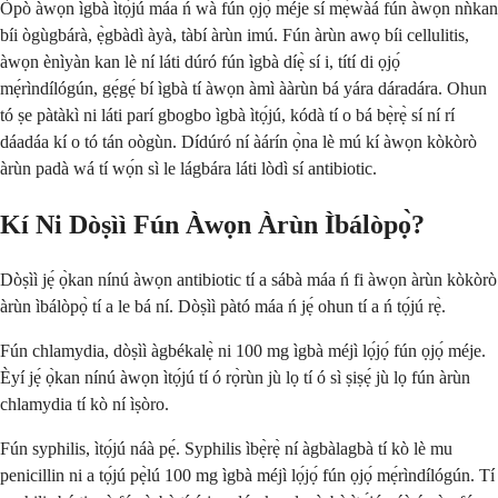
Òpò àwọn ìgbà ìtọ́jú máa ń wà fún ọjọ́ méje sí mẹ́wàá fún àwọn nǹkan
bíi ògùgbárà, ẹ̀gbàdì àyà, tàbí àrùn imú. Fún àrùn awọ bíi cellulitis,
àwọn ènìyàn kan lè ní láti dúró fún ìgbà díẹ̀ sí i, títí di ọjọ́
mẹ́rìndílógún, gẹ́gẹ́ bí ìgbà tí àwọn àmì ààrùn bá yára dáradára. Ohun
tó ṣe pàtàkì ni láti parí gbogbo ìgbà ìtọ́jú, kódà tí o bá bẹ̀rẹ̀ sí ní rí
dáadáa kí o tó tán oògùn. Dídúró ní àárín ọ̀na lè mú kí àwọn kòkòrò
àrùn padà wá tí wọ́n sì le lágbára láti lòdì sí antibiotic.
Kí Ni Dòṣìì Fún Àwọn Àrùn Ìbálòpọ̀?
Dòṣìì jẹ́ ọ̀kan nínú àwọn antibiotic tí a sábà máa ń fi àwọn àrùn kòkòrò
àrùn ìbálòpọ̀ tí a le bá ní. Dòṣìì pàtó máa ń jẹ́ ohun tí a ń tọ́jú rẹ̀.
Fún chlamydia, dòṣìì àgbékalẹ̀ ni 100 mg ìgbà méjì lọ́jọ́ fún ọjọ́ méje.
Èyí jẹ́ ọ̀kan nínú àwọn ìtọ́jú tí ó rọ̀rùn jù lọ tí ó sì ṣiṣẹ́ jù lọ fún àrùn
chlamydia tí kò ní ìṣòro.
Fún syphilis, ìtọ́jú náà pẹ́. Syphilis ìbẹ̀rẹ̀ ní àgbàlagbà tí kò lè mu
penicillin ni a tọ́jú pẹ̀lú 100 mg ìgbà méjì lọ́jọ́ fún ọjọ́ mẹ́rìndílógún. Tí