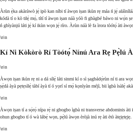
Àrùn ẹ̀ka akàràwò jẹ́ ipò kan níbi tí àwọn iṣan ikùn rẹ máa ń jẹ́ aláìníláàá
kódà tí o kò tilẹ̀ mọ̀, títí tí àwọn iṣan náà yóò fi gbàgbé báwo ni wọ́n ṣe 
ń gbìyànjú láti jẹ́ kí ikùn wọn jẹ́ ríro. Àrùn náà lè fa ìrora tòótọ́ àti àwọn 
\n\n
Kí Ni Kòkòrò Rí Tòótọ́ Nínú Ara Rẹ Pẹ̀lú
\n\n
Àwọn iṣan ikùn rẹ ni a dá sílẹ̀ láti sinmi kí o sì ṣagbádọ́rùn ní ti ara w
ṣẹ̀dá àyà pẹtẹsìlẹ̀ tàbí àyà tí ó yọrí sí mọ̀ kọnìyàn méjì, bii ìgbà ìsàlẹ̀ a
\n\n
Àwọn iṣan tí a sọ̀rọ̀ nípa rẹ̀ ni gbogbo ìgbà ni transverse abdominis àti in
ohun gbogbo tí ó wà lábẹ́ wọn, pẹ̀lú àwọn èròjà inú rẹ àti ètò àtẹjẹtẹjẹ.
\n\n