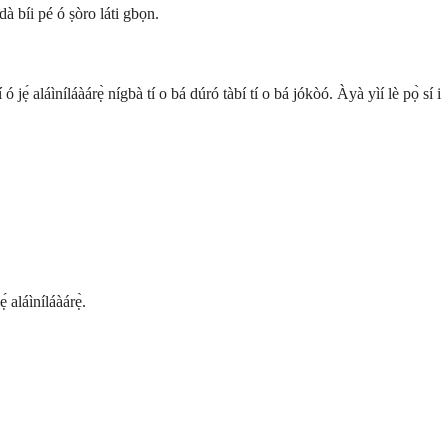
 dà bíi pé ó ṣòro láti gbọn.
 jẹ́ aláìníláàárẹ̀ nígbà tí o bá dúró tàbí tí o bá jókòó. Àyà yìí lè pọ̀ sí i
́ aláìníláàárẹ̀.