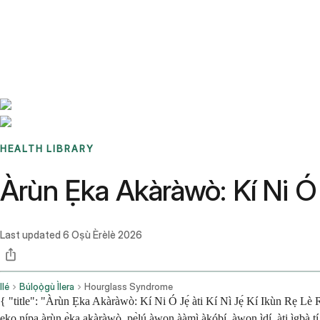
Benchmarks
Stories
FAQ
Sign up / Log in
HEALTH LIBRARY
Àrùn Ẹka Akàràwò: Kí Ni Ó Jẹ
Last updated
6 Oṣù Èrèlè 2026
Ilé
Búlọọ̀gù Ìlera
Hourglass Syndrome
{ "title": "Àrùn Ẹka Akàràwò: Kí Ni Ó Jẹ́ àti Kí Nì Jẹ́ Kí Ikùn Rẹ Lè R
ẹkọ nípa àrùn ẹ̀ka akàràwò, pẹ̀lú àwọn ààmì àkóbí, àwọn ìdí, àti ìgbà tí o