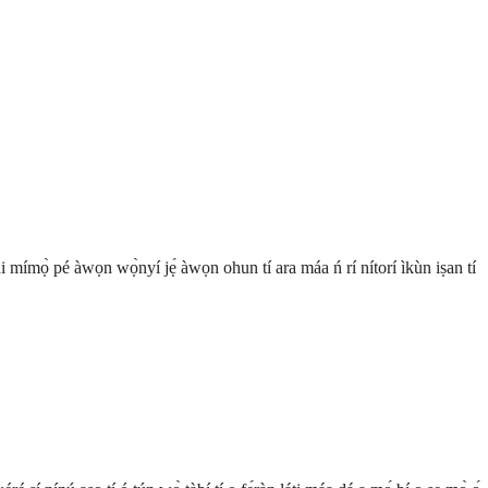
ni mímọ̀ pé àwọn wọ̀nyí jẹ́ àwọn ohun tí ara máa ń rí nítorí ìkùn iṣan tí