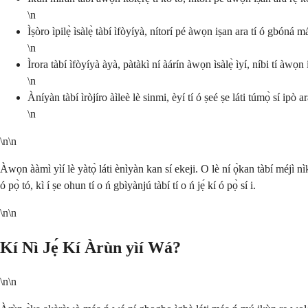
\n
Ìṣòro ìpilẹ̀ ìsàlẹ̀ tàbí ìfòyíyà, nítorí pé àwọn iṣan ara tí ó gbóná máa
\n
Ìrora tàbí ìfòyíyà àyà, pàtàkì ní àárín àwọn ìsàlẹ̀ ìyí, níbi tí àwọn 
\n
Àníyàn tàbí ìròjíro àìleè lè sinmi, èyí tí ó ṣeé ṣe láti túmọ̀ sí ipò ara 
\n
\n\n
Àwọn ààmì yìí lè yàtọ̀ láti ènìyàn kan sí ekeji. O lè ní ọ̀kan tàbí méjì n
ó pọ̀ tó, kì í ṣe ohun tí o ń gbìyànjú tàbí tí o ń jẹ́ kí ó pọ̀ sí i.
\n\n
Kí Nì Jẹ́ Kí Àrùn yìí Wá?
\n\n