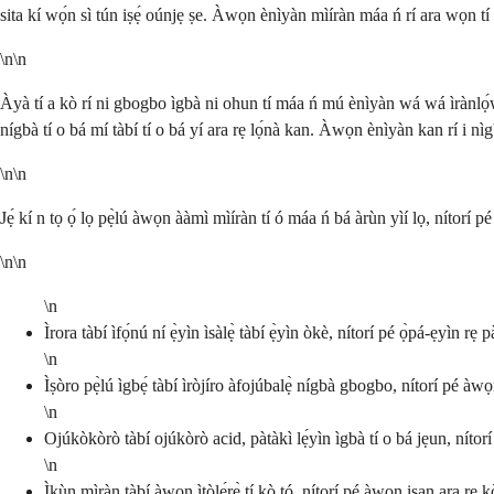
sita kí wọ́n sì tún iṣẹ́ oúnjẹ ṣe. Àwọn ènìyàn mìíràn máa ń rí ara wọn tí wọ
\n\n
Àyà tí a kò rí ni gbogbo ìgbà ni ohun tí máa ń mú ènìyàn wá wá ìrànlọ́wọ́. O l
nígbà tí o bá mí tàbí tí o bá yí ara rẹ lọ́nà kan. Àwọn ènìyàn kan rí i nì
\n\n
Jẹ́ kí n tọ ọ́ lọ pẹ̀lú àwọn ààmì mìíràn tí ó máa ń bá àrùn yìí lọ, nítorí pé 
\n\n
\n
Ìrora tàbí ìfọ́nú ní ẹ̀yìn ìsàlẹ̀ tàbí ẹ̀yìn òkè, nítorí pé ọ̀pá-ẹyìn rẹ
\n
Ìṣòro pẹ̀lú ìgbẹ́ tàbí ìròjíro àfojúbalẹ̀ nígbà gbogbo, nítorí pé àwọn i
\n
Ojúkòkòrò tàbí ojúkòrò acid, pàtàkì lẹ́yìn ìgbà tí o bá jẹun, nítorí
\n
Ìkùn mìràn tàbí àwọn ìtòlẹ́rẹ̀ tí kò tó, nítorí pé àwọn iṣan ara rẹ kò 