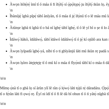
Àwọn ìtòlẹ́rẹ̀ ìmí tí ó máa ń fi ìfọ́fọ́ sí ọ̀pọ̀lọpọ̀ ju ìfọ́fọ́ ikùn lọ
\n
Ìbànújẹ́ ìgbà pípẹ́ tàbí àníyàn, tí ó máa ń jẹ́ ìfọ́nú tí o lè máa mú lá
\n
Àtúnṣe ìgbà ti ìgbà tí o bá ní ìgbẹ́ tàbí ìgbẹ́, tí ó lè yí bí o ṣe ń lo
\n
Ìdáwọ́ ìtàkò, ìdáláwọ̀, tàbí ìdáwó ìdáláwọ̀ tí ó jẹ́ kí ojúlò ara kan
\n
Àwọn ìyípadà ìgbẹ́-yá, níbi tí o ti gbìyànjú láti mú ikùn rẹ padà sí
\n
Àwọn ìṣòro àtẹjẹtẹjẹ tí ó mú kí o máa ń fìyọ́nú tàbí kí o máa ń dá a 
\n
\n\n
Mímọ ọ̀nà tí o gbà lọ sí àrùn yìí lè ràn ọ́ lọ́wọ́ láti tọ́jú rẹ̀ dáradára. Ọ
tí o fẹ́ràn láti fi ọwọ́ rẹ. Èyí ni ìdí tí ó fi lè dà bí ohun tí ó ń yàtọ̀ nígbà
\n\n