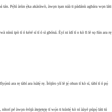
áà bá tán. Pẹ̀lú àrùn ẹ̀ka akàràwò, àwọn iṣan náà ti pàdánù agbára wọn láti
wà nínú ipò tí ó kéré sí tí ó sì gbóná. Èyí ni ìdí tí o kò fi lè sọ fún ara rẹ
́nú ara rẹ tàbí ara ìsàlẹ̀ rẹ. Ìròjíro yìí lè jẹ́ ohun tí kò sí, tàbí tí ó pọ̀
 nítorí pé àwọn èròjà àtẹjẹtẹjẹ tí wọ́n ti kúnlẹ̀ kò ní ààyè púpọ̀ láti tú