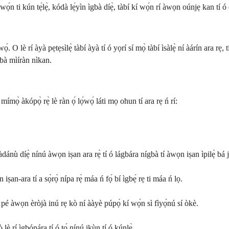
́n ti kún tẹ́lẹ̀, kódà lẹ́yìn ìgbà díẹ̀, tàbí kí wọ́n rí àwọn oúnjẹ kan tí ó
è rí àyà pẹtẹsìlẹ̀ tàbí àyà tí ó yọrí sí mọ̀ tàbí ìsàlẹ̀ ní àárín ara rẹ, tí ó
gbà mìíràn nìkan.
mímọ̀ àkópọ̀ rẹ̀ lè ràn ọ́ lọ́wọ́ láti mọ ohun tí ara rẹ ń rí:
 pàdánù díẹ̀ nínú àwọn iṣan ara rẹ̀ tí ó lágbára nígbà tí àwọn iṣan ìpilẹ̀ bá jẹ
ṣan-ara tí a sọ̀rọ̀ nípa rẹ̀ máa ń fọ́ bí ìgbẹ́ rẹ ti máa ń lọ.
 pé àwọn èròjà inú rẹ kò ní ààyè púpọ̀ kí wọ́n sì fìyọ́nú sí òkè.
lè rí ìgbónára tí ó tọ́ nínú ikùn tí ó kúnlẹ̀.