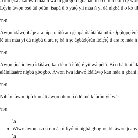
Àrùn ẹ̀ka akàràwò máa ń wá ní gbogbo ìgbà láti máa ń mú ikùn rẹ wọlé. Ìwà yì
Lẹ́yìn àwọn oṣù àti ọdún, ìsapá tí ó yàtọ̀ yìí máa ń yí dà nígbà tí o kò til
\n\n
Àwọn ìdáwọ́ ìbàjẹ́ ara nípa ojúlò ara jẹ́ apá ńláǹtàǹtà níbí. Ọ̀pọ̀lọpọ̀ 
lè tún máa yí dà nígbà tí ara rẹ bá ń ṣe àgbádọ́rùn ìtòlẹ́rẹ̀ tí ara rẹ máa ń t
\n\n
Àwọn ọ̀nà ìdáwọ́ ìdáláwọ̀ kan lè mú ìtòlẹ́rẹ̀ yìí wá pẹ̀lú. Bí o bá ti ní ìdáwọ
aláìníláàárẹ̀ nígbà gbogbo. Àwọn ìwà ìdáwọ́ ìdáláwọ̀ kan máa ń gbani níyàn
\n\n
Níbí ni àwọn ipò kan àti àwọn ohun tí ó lè mú kí àrùn yìí wá:
\n\n
\n
Wíwọ àwọn aṣọ tí ó máa ń fìyọ́nú nígbà gbogbo, bíi àwọn jeans tí ó
\n