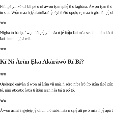
Fífi ipá yìí kò dà bíi pé o ní àwọn iṣan ìpilẹ̀ tí ó lágbára. Àwọn iṣan tí
tú sita. Wọ́n máa ń jẹ́ aláìníláàárẹ̀, èyí tí ètò ọpọlọ rẹ máa ń gbà láti jẹ́ 
\n\n
Nígbà tó bá lọ, àwọn ìtòlẹ́rẹ̀ yìí máa ń jẹ́ ìtọ́jú láti máa ṣe ohun tí o kò t
láti sinmi nígbà míì.
\n\n
Kí Ni Àrùn Ẹka Akàràwò Rí Bí?
\n\n
Ọ̀pọ̀lọpọ̀ ènìyàn tí wọ́n ní àrùn yìí máa ń sọ̀rọ̀ nípa ìròjíro ìkùn tàbí ìdílọ
tó, níní gbogbo ìgbà tí ìkùn iṣan náà bá ti pọ̀ tó.
\n\n
Àwọn ààmì àtẹjẹtẹjẹ jẹ́ ohun tí ó sábà máa ń ṣẹlẹ̀ àti pé ó máa ń jẹ́ apá tí