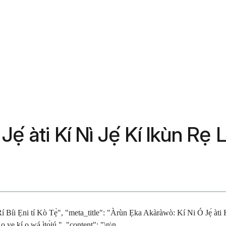
́ àti Kí Nì Jẹ́ Kí Ikùn Rẹ Lè
í Bíi Ẹni tí Kò Tẹ̀", "meta_title": "Àrùn Ẹka Akàràwò: Kí Ni Ó Jẹ́ àti 
 yẹ kí o wá ìtọ́jú.", "content": "\n\n