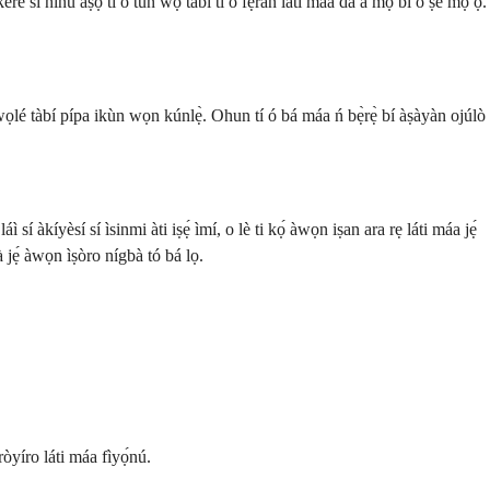
 sí nínú aṣọ tí ó tún wọ̀ tàbí tí o fẹ́ràn láti máa dá a mọ́ bí o ṣe mọ̀ ọ́.
wọlé tàbí pípa ikùn wọn kúnlẹ̀. Ohun tí ó bá máa ń bẹ̀rẹ̀ bí àṣàyàn ojúlò
ì sí àkíyèsí sí ìsinmi àti iṣẹ́ ìmí, o lè ti kọ́ àwọn iṣan ara rẹ láti máa jẹ́
 jẹ́ àwọn ìṣòro nígbà tó bá lọ.
òyíro láti máa fìyọ́nú.