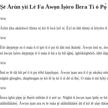
Ṣé Àrùn yìí Lè Fa Àwọn Ìṣòro Ìlera Tí ó Pọ̀
\n\n
Àrùn ẹ̀ka akàràwò fúnra rẹ̀ kò fi ìwà ìyè sí. Èyí ni láti túmọ̀ sí ìròyíro tí k
\n\n
Ètò àtẹjẹtẹjẹ ni ó máa ń rí ipò tí ó pọ̀ tó láti inú ìkúnlẹ̀. Àwọn inú rẹ, à
ní àwọn ìṣòro àtẹjẹtẹjẹ tí ó máa ń bá a lọ bíi ìgbẹ́, ìgbòkègbòrò, tàbí àì
\n\n
Ìmí rẹ lè dà bíi pé ó ti pọ̀ tóbí lọ́pọ̀lọpọ̀. Àwọn iṣan ara tí ó jẹ́ akọ́kọ́ 
nígbà gbogbo, diaphragm rẹ kò lè lọ kí ó sì dé sí ìbẹ̀. O máa ń mí fọ́fọ́ díẹ̀,
\n\n
Ìrora ìgbà pípẹ́ jẹ́ ìbẹ̀rù mìíràn tí ó ṣeé ṣe. Nígbà tí àwọn iṣan ìpilẹ̀ rẹ 
aláìníláàárẹ̀. Àwọn iṣan ara rẹ le máa jẹ́ aláìníláàárẹ̀ àti tí kò lè ṣiṣẹ́ dá