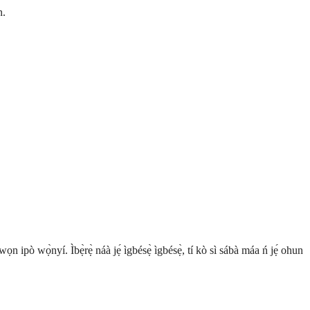
n.
ọn ipò wọ̀nyí. Ìbẹ̀rẹ̀ náà jẹ́ ìgbésẹ̀ ìgbésẹ̀, tí kò sì sábà máa ń jẹ́ ohun