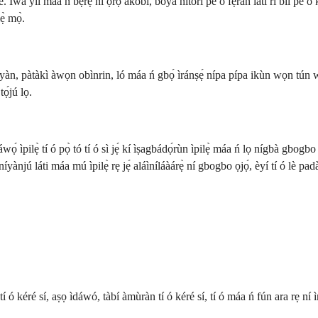
í máa ń bẹ̀rẹ̀ ní ọ̀rọ̀ àkóbí, bóyá nítorí pé o fẹ́ràn láti rí bíi pé o kéré
ẹ̀ mọ̀.
ènìyàn, pàtàkì àwọn obìnrin, ló máa ń gbọ́ ìránṣẹ́ nípa pípa ikùn wọn tún 
ọ́jú lọ.
́ ìpilẹ̀ tí ó pọ̀ tó tí ó sì jẹ́ kí ìṣagbádọ́rùn ìpilẹ̀ máa ń lọ nígbà gbogbo lá
jú láti máa mú ìpilẹ̀ rẹ jẹ́ aláìníláàárẹ̀ ní gbogbo ọjọ́, èyí tí ó lè padà
 kéré sí, aṣọ ìdáwó, tàbí àmùràn tí ó kéré sí, tí ó máa ń fún ara rẹ ní ìr