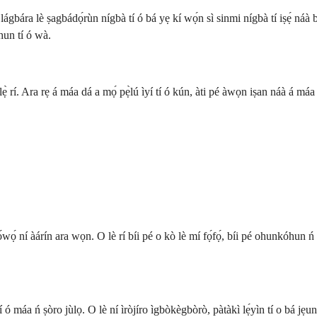
 ó lágbára lè ṣagbádọ́rùn nígbà tí ó bá yẹ kí wọ́n sì sinmi nígbà tí iṣẹ́ n
ohun tí ó wà.
ilẹ̀ rí. Ara rẹ á máa dá a mọ́ pẹ̀lú ìyí tí ó kún, àti pé àwọn iṣan náà á máa 
́wọ́ ní àárín ara wọn. O lè rí bíi pé o kò lè mí fọ́fọ́, bíi pé ohunkóhun ń fìyọ
 ó máa ń ṣòro jùlọ. O lè ní ìròjíro ìgbòkègbòrò, pàtàkì lẹ́yìn tí o bá jẹun,