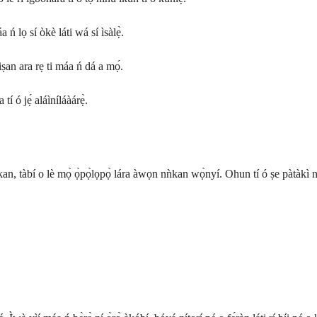
 ń lọ sí òkè láti wá sí ìsàlẹ̀.
iṣan ara rẹ ti máa ń dá a mọ́.
tí ó jẹ́ aláìníláàárẹ̀.
ìkan, tàbí o lè mọ̀ ọ̀pọ̀lọpọ̀ lára àwọn nǹkan wọ̀nyí. Ohun tí ó ṣe pàtàkì 