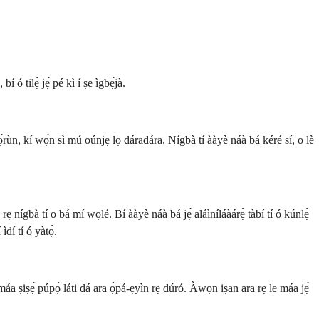
 ó tilẹ̀ jẹ́ pé kì í ṣe ìgbẹ́jà.
ádọ́rùn, kí wọ́n sì mú oúnjẹ lọ dáradára. Nígbà tí ààyè náà bá kéré sí, o lè
 rẹ nígbà tí o bá mí wọlé. Bí ààyè náà bá jẹ́ aláìníláàárẹ̀ tàbí tí ó kúnlẹ̀
ìdí tí ó yàtọ̀.
è máa ṣiṣẹ́ púpọ̀ láti dá ara ọ̀pá-ẹyìn rẹ dúró. Àwọn iṣan ara rẹ le máa jẹ́