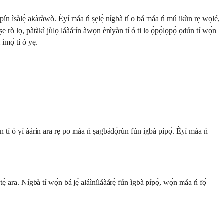
íi ìpín ìsàlẹ̀ akàràwò. Èyí máa ń ṣẹlẹ̀ nígbà tí o bá máa ń mú ikùn rẹ wọlé,
e rò lọ, pàtàkì jùlọ láàárín àwọn ènìyàn tí ó ti lo ọ̀pọ̀lọpọ̀ ọdún tí wọ́n
 ìmọ̀ tí ó yẹ.
an tí ó yí àárín ara rẹ po máa ń ṣagbádọ́rùn fún ìgbà pípọ̀. Èyí máa ń
 ara. Nígbà tí wọ́n bá jẹ́ aláìníláàárẹ̀ fún ìgbà pípọ̀, wọ́n máa ń fọ́