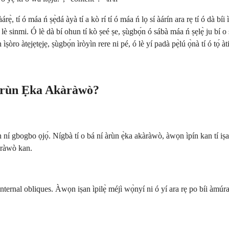
rẹ̀, tí ó máa ń ṣẹ̀dá àyà tí a kò rí tí ó máa ń lọ sí àárín ara rẹ tí ó dà b
lè sinmi. Ó lè dà bí ohun tí kò ṣeé ṣe, ṣùgbọ́n ó sábà máa ń ṣẹlẹ̀ ju bí o ṣ
ìṣòro àtẹjẹtẹjẹ, ṣùgbọ́n ìròyìn rere ni pé, ó lè yí padà pẹ̀lú ọ̀nà tí ó tọ́ àti
 Àrùn Ẹka Akàràwò?
ọn ní gbogbo ọjọ́. Nígbà tí o bá ní àrùn ẹ̀ka akàràwò, àwọn ìpín kan tí iṣ
kàràwò kan.
ternal obliques. Àwọn iṣan ìpilẹ̀ méjì wọ̀nyí ni ó yí ara rẹ po bíi àmúratẹ̀