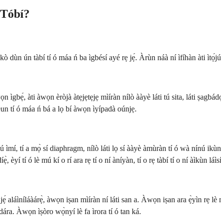
 Tóbí?
ò dùn ún tàbí tí ó máa ń ba ìgbésí ayé rẹ jẹ́. Àrùn náà ní ìfíhàn àti ìtọ́jú, bí
wọn ìgbẹ́, àti àwọn èròjà àtẹjẹtẹjẹ mìíràn nílò ààyè láti tú sita, láti ṣagb
jẹun tí ó máa ń bá a lọ bí àwọn ìyípadà oúnjẹ.
nínú ìmí, tí a mọ̀ sí diaphragm, nílò láti lọ sí ààyè àmùràn tí ó wà nínú ikùn
 èyí tí ó lè mú kí o rí ara rẹ tí o ní àníyàn, tí o rẹ tàbí tí o ní àìkùn láìsí 
bá jẹ́ aláìníláàárẹ̀, àwọn iṣan mìíràn ní láti san a. Àwọn iṣan ara ẹ̀yìn rẹ l
radára. Àwọn ìṣòro wọ̀nyí lè fa ìrora tí ó tan ká.