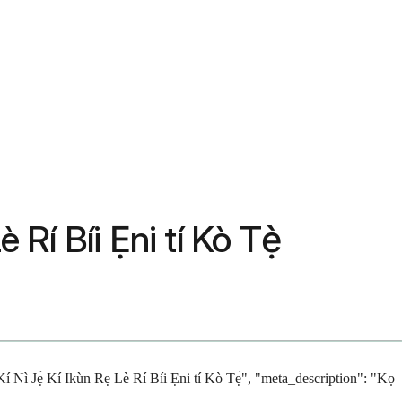
 Rí Bíi Ẹni tí Kò Tẹ̀
Kí Nì Jẹ́ Kí Ikùn Rẹ Lè Rí Bíi Ẹni tí Kò Tẹ̀", "meta_description": "Kọ