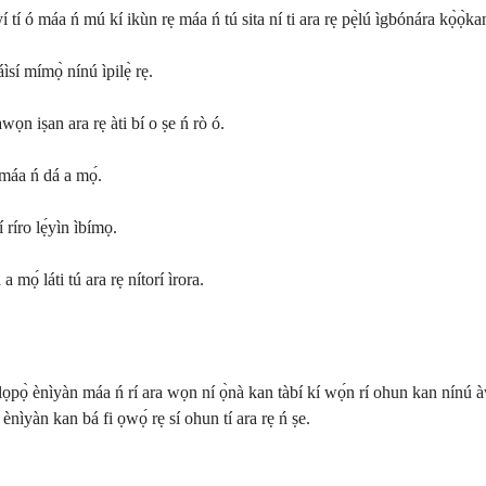
, èyí tí ó máa ń mú kí ikùn rẹ máa ń tú sita ní ti ara rẹ pẹ̀lú ìgbónára kọ̀ọ̀ka
ìsí mímọ̀ nínú ìpilẹ̀ rẹ.
 àwọn iṣan ara rẹ àti bí o ṣe ń rò ó.
 máa ń dá a mọ́.
 ríro lẹ́yìn ìbímọ.
mọ́ láti tú ara rẹ nítorí ìrora.
̀pọ̀lọpọ̀ ènìyàn máa ń rí ara wọn ní ọ̀nà kan tàbí kí wọ́n rí ohun kan nínú àw
 tí ènìyàn kan bá fi ọwọ́ rẹ sí ohun tí ara rẹ ń ṣe.