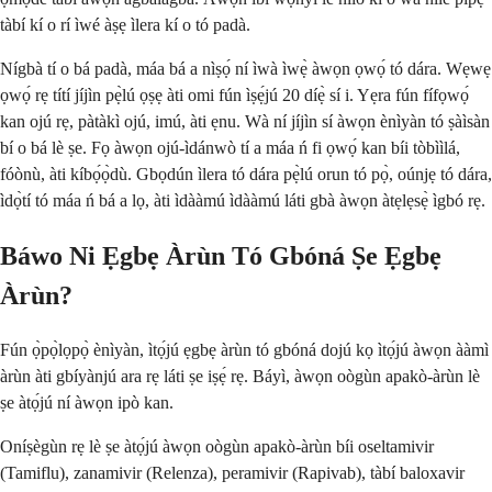
tàbí kí o rí ìwé àṣẹ ìlera kí o tó padà.
Nígbà tí o bá padà, máa bá a nìṣọ́ ní ìwà ìwẹ̀ àwọn ọwọ́ tó dára. Wẹwẹ
ọwọ́ rẹ títí jíjìn pẹ̀lú ọṣẹ àti omi fún ìṣẹ́jú 20 díẹ̀ sí i. Yẹra fún fífọwọ́
kan ojú rẹ, pàtàkì ojú, imú, àti ẹnu. Wà ní jíjìn sí àwọn ènìyàn tó ṣàìsàn
bí o bá lè ṣe. Fọ àwọn ojú-ìdánwò tí a máa ń fi ọwọ́ kan bíi tòbììlá,
fóònù, àti kíbọ́ọ̀dù. Gbọdún ìlera tó dára pẹ̀lú orun tó pọ̀, oúnjẹ tó dára,
ìdọ̀tí tó máa ń bá a lọ, àti ìdààmú ìdààmú láti gbà àwọn àtẹlẹsẹ̀ ìgbó rẹ.
Báwo Ni Ẹgbẹ Àrùn Tó Gbóná Ṣe Ẹgbẹ
Àrùn?
Fún ọ̀pọ̀lọpọ̀ ènìyàn, ìtọ́jú ẹgbẹ àrùn tó gbóná dojú kọ ìtọ́jú àwọn ààmì
àrùn àti gbíyànjú ara rẹ láti ṣe iṣẹ́ rẹ. Báyì, àwọn oògùn apakò-àrùn lè
ṣe àtọ́jú ní àwọn ipò kan.
Oníṣègùn rẹ lè ṣe àtọ́jú àwọn oògùn apakò-àrùn bíi oseltamivir
(Tamiflu), zanamivir (Relenza), peramivir (Rapivab), tàbí baloxavir