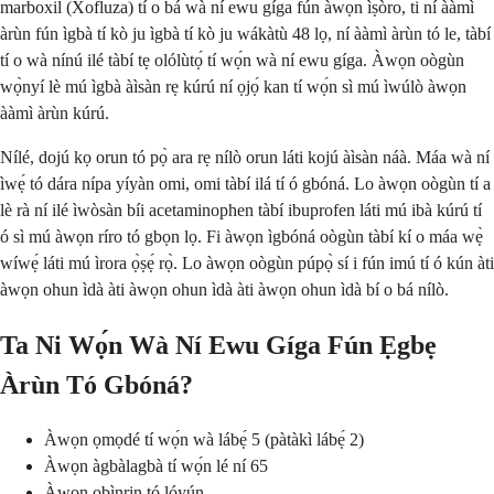
marboxil (Xofluza) tí o bá wà ní ewu gíga fún àwọn ìṣòro, ti ní ààmì
àrùn fún ìgbà tí kò ju ìgbà tí kò ju wákàtù 48 lọ, ní ààmì àrùn tó le, tàbí
tí o wà nínú ilé tàbí tẹ olólùtọ́ tí wọ́n wà ní ewu gíga. Àwọn oògùn
wọ̀nyí lè mú ìgbà àìsàn rẹ kúrú ní ọjọ́ kan tí wọ́n sì mú ìwúlò àwọn
ààmì àrùn kúrú.
Nílé, dojú kọ orun tó pọ̀ ara rẹ nílò orun láti kojú àìsàn náà. Máa wà ní
ìwẹ́ tó dára nípa yíyàn omi, omi tàbí ilá tí ó gbóná. Lo àwọn oògùn tí a
lè rà ní ilé ìwòsàn bíi acetaminophen tàbí ibuprofen láti mú ibà kúrú tí
ó sì mú àwọn ríro tó gbọn lọ. Fi àwọn ìgbóná oògùn tàbí kí o máa wẹ̀
wíwẹ́ láti mú ìrora ọ̀ṣẹ́ rọ̀. Lo àwọn oògùn púpọ̀ sí i fún imú tí ó kún àti
àwọn ohun ìdà àti àwọn ohun ìdà àti àwọn ohun ìdà bí o bá nílò.
Ta Ni Wọ́n Wà Ní Ewu Gíga Fún Ẹgbẹ
Àrùn Tó Gbóná?
Àwọn ọmọdé tí wọ́n wà lábẹ́ 5 (pàtàkì lábẹ́ 2)
Àwọn àgbàlagbà tí wọ́n lé ní 65
Àwọn obìnrin tó lóyún