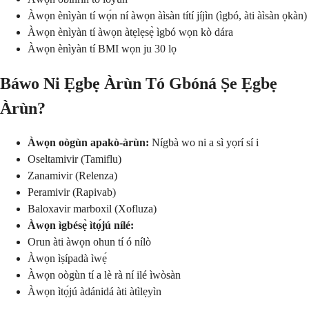
Àwọn ènìyàn tí wọ́n ní àwọn àìsàn títí jíjìn (ìgbó, àti àìsàn ọkàn)
Àwọn ènìyàn tí àwọn àtẹlẹsẹ̀ ìgbó wọn kò dára
Àwọn ènìyàn tí BMI wọn ju 30 lọ
Báwo Ni Ẹgbẹ Àrùn Tó Gbóná Ṣe Ẹgbẹ
Àrùn?
Àwọn oògùn apakò-àrùn:
Nígbà wo ni a sì yọrí sí i
Oseltamivir (Tamiflu)
Zanamivir (Relenza)
Peramivir (Rapivab)
Baloxavir marboxil (Xofluza)
Àwọn ìgbésẹ̀ ìtọ́jú nílé:
Orun àti àwọn ohun tí ó nílò
Àwọn ìṣípadà ìwẹ́
Àwọn oògùn tí a lè rà ní ilé ìwòsàn
Àwọn ìtọ́jú àdánidá àti àtìlẹyìn