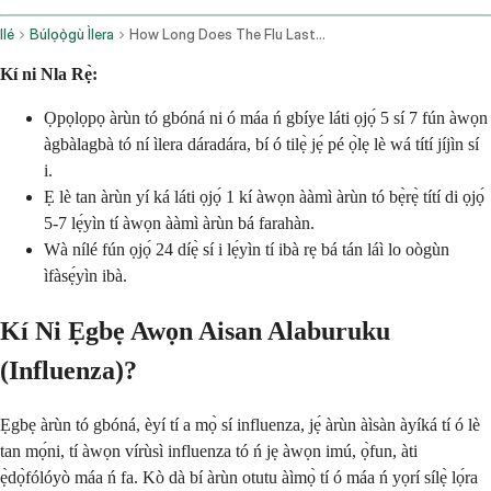
Ilé
Búlọọ̀gù Ìlera
How Long Does The Flu Last Complete Timeline Recovery Guide
Kí ni Nla Rẹ̀:
Ọpọlọpọ àrùn tó gbóná ni ó máa ń gbíye láti ọjọ́ 5 sí 7 fún àwọn
àgbàlagbà tó ní ìlera dáradára, bí ó tilẹ̀ jẹ́ pé ọ̀lẹ lè wá títí jíjìn sí
i.
Ẹ lè tan àrùn yí ká láti ọjọ́ 1 kí àwọn ààmì àrùn tó bẹ̀rẹ̀ títí di ọjọ́
5-7 lẹ́yìn tí àwọn ààmì àrùn bá farahàn.
Wà nílé fún ọjọ́ 24 díẹ̀ sí i lẹ́yìn tí ibà rẹ bá tán láì lo oògùn
ìfàsẹ́yìn ibà.
Kí Ni Ẹgbẹ Awọn Aisan Alaburuku
(Influenza)?
Ẹgbẹ àrùn tó gbóná, èyí tí a mọ̀ sí influenza, jẹ́ àrùn àìsàn àyíká tí ó lè
tan mọ́ni, tí àwọn vírùsì influenza tó ń jẹ àwọn imú, ọ̀fun, àti
ẹ̀dọ̀fólóyò máa ń fa. Kò dà bí àrùn otutu àìmọ̀ tí ó máa ń yọrí sílẹ̀ lọ́ra