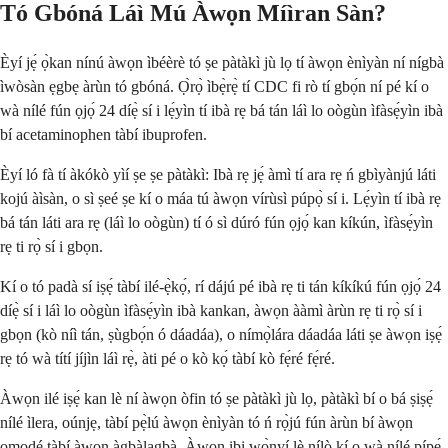
Tó Gbóná Láì Mú Àwọn Míìran Sàn?
Èyí jẹ́ ọ̀kan nínú àwọn ìbéèrè tó ṣe pàtàkì jù lọ tí àwọn ènìyàn ní nígbà
ìwòsàn ẹgbẹ àrùn tó gbóná. Ọ̀rọ̀ ìbẹ̀rẹ̀ tí CDC fi rò tí gbọ́n ní pé kí o
wà nílé fún ọjọ́ 24 díẹ̀ sí i lẹ́yìn tí ibà rẹ bá tán láì lo oògùn ìfàsẹ́yìn ibà
bí acetaminophen tàbí ibuprofen.
Èyí ló fà tí àkókò yìí ṣe ṣe pàtàkì: Ibà rẹ jẹ́ àmì tí ara rẹ ń gbìyànjú láti
kojú àìsàn, o sì ṣeé ṣe kí o máa tú àwọn vírùsì púpọ̀ sí i. Lẹ́yìn tí ibà rẹ
bá tán láti ara rẹ (láì lo oògùn) tí ó sì dúró fún ọjọ́ kan kíkún, ìfàsẹ́yìn
rẹ ti rọ̀ sí i gbọn.
Kí o tó padà sí iṣẹ́ tàbí ilé-ẹ̀kọ́, rí dájú pé ibà rẹ ti tán kíkíkú fún ọjọ́ 24
díẹ̀ sí i láì lo oògùn ìfàsẹ́yìn ibà kankan, àwọn ààmì àrùn rẹ ti rọ̀ sí i
gbọn (kò níì tán, ṣùgbọ́n ó dáadáa), o nímọ̀lára dáadáa láti ṣe àwọn iṣẹ́
rẹ tó wà títí jíjìn láì rẹ̀, àti pé o kò kọ́ tàbí kò fẹ́ré fẹ́ré.
Àwọn ilé iṣẹ́ kan lè ní àwọn òfin tó ṣe pàtàkì jù lọ, pàtàkì bí o bá ṣiṣẹ́
nílé ìlera, oúnjẹ, tàbí pẹ̀lú àwọn ènìyàn tó ń rọ̀jú fún àrùn bí àwọn
ọmọdé tàbí àwọn àgbàlagbà. Àwọn ibi wọ̀nyí lè nílò kí o wà nílé pípẹ́