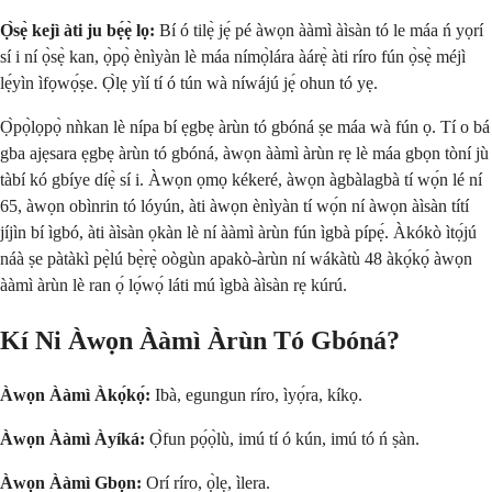
Ọ̀sẹ̀ kejì àti ju bẹ́ẹ̀ lọ:
Bí ó tilẹ̀ jẹ́ pé àwọn ààmì àìsàn tó le máa ń yọrí
sí i ní ọ̀sẹ̀ kan, ọ̀pọ̀ ènìyàn lè máa nímọ̀lára àárẹ̀ àti ríro fún ọ̀sẹ̀ méjì
lẹ́yìn ìfọwọ́ṣe. Ọ̀lẹ yìí tí ó tún wà níwájú jẹ́ ohun tó yẹ.
Ọ̀pọ̀lọpọ̀ nǹkan lè nípa bí ẹgbẹ àrùn tó gbóná ṣe máa wà fún ọ. Tí o bá
gba ajẹsara ẹgbẹ àrùn tó gbóná, àwọn ààmì àrùn rẹ lè máa gbọn tòní jù
tàbí kó gbíye díẹ̀ sí i. Àwọn ọmọ kékeré, àwọn àgbàlagbà tí wọ́n lé ní
65, àwọn obìnrin tó lóyún, àti àwọn ènìyàn tí wọ́n ní àwọn àìsàn títí
jíjìn bí ìgbó, àti àìsàn ọkàn lè ní ààmì àrùn fún ìgbà pípẹ́. Àkókò ìtọ́jú
náà ṣe pàtàkì pẹ̀lú bẹ̀rẹ̀ oògùn apakò-àrùn ní wákàtù 48 àkọ́kọ́ àwọn
ààmì àrùn lè ran ọ́ lọ́wọ́ láti mú ìgbà àìsàn rẹ kúrú.
Kí Ni Àwọn Ààmì Àrùn Tó Gbóná?
Àwọn Ààmì Àkọ́kọ́:
Ibà, egungun ríro, ìyọ́ra, kíkọ.
Àwọn Ààmì Àyíká:
Ọ̀fun pọ́ọ̀lù, imú tí ó kún, imú tó ń ṣàn.
Àwọn Ààmì Gbọn:
Orí ríro, ọ̀lẹ, ìlera.