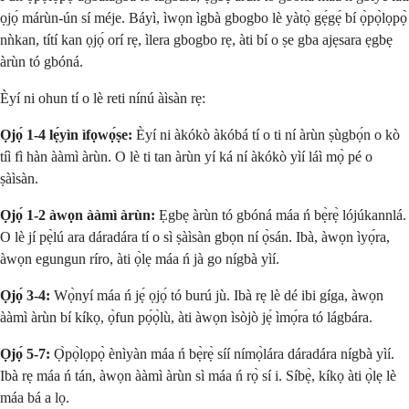
ọjọ́ márùn-ún sí méje. Báyì, ìwọn ìgbà gbogbo lè yàtọ̀ gẹ́gẹ́ bí ọ̀pọ̀lọpọ̀
nǹkan, títí kan ọjọ́ orí rẹ, ìlera gbogbo rẹ, àti bí o ṣe gba ajẹsara ẹgbẹ
àrùn tó gbóná.
Èyí ni ohun tí o lè reti nínú àìsàn rẹ:
Ọjọ́ 1-4 lẹ́yìn ìfọwọ́ṣe:
Èyí ni àkókò àkóbá tí o ti ní àrùn ṣùgbọ́n o kò
tíì fì hàn ààmì àrùn. O lè ti tan àrùn yí ká ní àkókò yìí láì mọ̀ pé o
ṣàìsàn.
Ọjọ́ 1-2 àwọn ààmì àrùn:
Ẹgbẹ àrùn tó gbóná máa ń bẹ̀rẹ̀ lójúkannlá.
O lè jí pẹ̀lú ara dáradára tí o sì ṣàìsàn gbọn ní ọ̀sán. Ibà, àwọn ìyọ́ra,
àwọn egungun ríro, àti ọ̀lẹ máa ń jà go nígbà yìí.
Ọjọ́ 3-4:
Wọ̀nyí máa ń jẹ́ ọjọ́ tó burú jù. Ibà rẹ lè dé ibi gíga, àwọn
ààmì àrùn bí kíkọ, ọ̀fun pọ́ọ̀lù, àti àwọn ìsòjò jẹ́ ìmọ́ra tó lágbára.
Ọjọ́ 5-7:
Ọ̀pọ̀lọpọ̀ ènìyàn máa ń bẹ̀rẹ̀ síí nímọ̀lára dáradára nígbà yìí.
Ibà rẹ máa ń tán, àwọn ààmì àrùn sì máa ń rọ̀ sí i. Síbẹ̀, kíkọ àti ọ̀lẹ lè
máa bá a lọ.