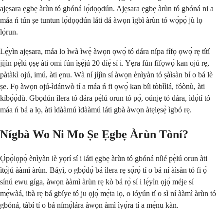
ajẹsara ẹgbẹ àrùn tó gbóná lọ́dọọdún. Ajẹsara ẹgbẹ àrùn tó gbóná ni a
máa ń tún ṣe tuntun lọ́dọọdún láti dá àwọn ìgbì àrùn tó wọ́pọ̀ jù lọ
lọ́run.
Lẹ́yìn ajẹsara, máa lo ìwà ìwẹ̀ àwọn ọwọ́ tó dára nípa fífọ ọwọ́ rẹ títí
jíjìn pẹ̀lú ọṣẹ àti omi fún ìṣẹ́jú 20 díẹ̀ sí i. Yẹra fún fífọwọ́ kan ojú rẹ,
pàtàkì ojú, imú, àti ẹnu. Wà ní jíjìn sí àwọn ènìyàn tó ṣàìsàn bí o bá lè
ṣe. Fọ àwọn ojú-ìdánwò tí a máa ń fi ọwọ́ kan bíi tòbììlá, fóònù, àti
kíbọ́ọ̀dù. Gbọdún ìlera tó dára pẹ̀lú orun tó pọ̀, oúnjẹ tó dára, ìdọ̀tí tó
máa ń bá a lọ, àti ìdààmú ìdààmú láti gbà àwọn àtẹlẹsẹ̀ ìgbó rẹ.
Nígbà Wo Ni Mo Ṣe Ẹgbẹ Àrùn Tòní?
Ọ̀pọ̀lọpọ̀ ènìyàn lè yọrí sí i láti ẹgbẹ àrùn tó gbóná nílé pẹ̀lú orun àti
ìtọ́jú ààmì àrùn. Báyì, o gbọ́dọ̀ bá ìlera rẹ sọ̀rọ̀ tí o bá ní àìsàn tó fi ọ́
sínú ewu gíga, àwọn ààmì àrùn rẹ kò bá rọ̀ sí i lẹ́yìn ọjọ́ méje sí
mẹ́wàá, ibà rẹ bá gbíye tó ju ọjọ́ mẹ́ta lọ, o lóyún tí o sì ní ààmì àrùn tó
gbóná, tàbí tí o bá nímọ̀lára àwọn àmì ìyọ́ra tí a mẹ́nu kàn.