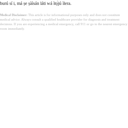
burú sí i, má ṣe ṣàìsán láti wá ìtọ́jú ìlera.
Medical Disclaimer:
This article is for informational purposes only and does not constitute
medical advice. Always consult a qualified healthcare provider for diagnosis and treatment
decisions. If you are experiencing a medical emergency, call 911 or go to the nearest emergency
room immediately.