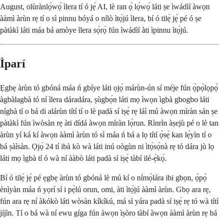
August, olùrànlọ́wọ́ ìlera tí ó jẹ́ AI, lè ran ọ́ lọ́wọ́ láti ṣe ìwádìí àwọn
ààmì àrùn rẹ tí o sì pinnu bóyá o nílò ìtọ́jú ìlera, bí ó tilẹ̀ jẹ́ pé ó ṣe
pàtàkì láti máa bá amòye ìlera sọ̀rọ̀ fún ìwádìí àti ìpinnu ìtọ́jú.
Ìparí
Ẹgbẹ àrùn tó gbóná máa ń gbíye láti ọjọ́ márùn-ún sí méje fún ọ̀pọ̀lọpọ̀
àgbàlagbà tó ní ìlera dáradára, ṣùgbọ́n láti mọ ìwọn ìgbà gbogbo láti
nígbà tí o bá di alárùn títí tí o lè padà sí iṣẹ́ rẹ láì mú àwọn míràn sán ṣe
pàtàkì fún ìwòsàn rẹ àti dídá àwọn míràn lọ́run. Rìnrìn àṣejù pé o lè tan
àrùn yí ká kí àwọn ààmì àrùn tó sì máa ń bá a lọ títí ọ̀sẹ̀ kan lẹ́yìn tí o
bá ṣàìsàn. Ọjọ́ 24 tí ibà kò wà láti inú oògùn ni ìtọ́sọ́nà rẹ tó dára jù lọ
láti mọ ìgbà tí ó wà ní ààbò láti padà sí iṣẹ́ tàbí ilé-ẹ̀kọ́.
Bí ó tilẹ̀ jẹ́ pé ẹgbẹ àrùn tó gbóná lè mú kí o nímọ̀lára ibi gbọn, ọ̀pọ̀
ènìyàn máa ń yọrí sí i pẹ̀lú orun, omi, àti ìtọ́jú ààmì àrùn. Gbọ ara rẹ,
fún ara rẹ ní àkókò láti wòsàn kíkíkú, má sì yára padà sí iṣẹ́ rẹ tó wà títí
jíjìn. Tí o bá wà ní ewu gíga fún àwọn ìṣòro tàbí àwọn ààmì àrùn rẹ bá