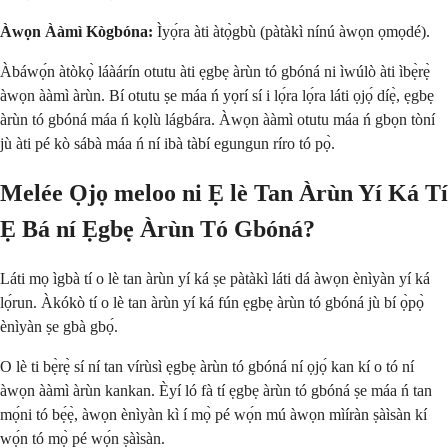
Àwọn Ààmì Kògbóna:
Ìyọ́ra àti àtọ̀gbù (pàtàkì nínú àwọn ọmọdé).
Àbáwọ́n àtòkọ̀ láàárín otutu àti ẹgbẹ àrùn tó gbóná ni ìwúlò àti ìbẹ̀rẹ̀
àwọn ààmì àrùn. Bí otutu ṣe máa ń yọrí sí i lọ́ra lọ́ra láti ọjọ́ díẹ̀, ẹgbẹ
àrùn tó gbóná máa ń kọlù lágbára. Àwọn ààmì otutu máa ń gbọn tòní
jù àti pé kò sábà máa ń ní ibà tàbí egungun ríro tó pọ̀.
Melée Ọjọ meloo ni Ẹ lè Tan Àrùn Yí Ká Tí
Ẹ Bá ní Ẹgbẹ Àrùn Tó Gbóná?
Láti mọ ìgbà tí o lè tan àrùn yí ká ṣe pàtàkì láti dá àwọn ènìyàn yí ká
lọ́run. Àkókò tí o lè tan àrùn yí ká fún ẹgbẹ àrùn tó gbóná jù bí ọ̀pọ̀
ènìyàn ṣe gbà gbọ́.
O lè ti bẹ̀rẹ̀ sí ní tan vírùsì ẹgbẹ àrùn tó gbóná ní ọjọ́ kan kí o tó ní
àwọn ààmì àrùn kankan. Èyí ló fà tí ẹgbẹ àrùn tó gbóná ṣe máa ń tan
mọ́ni tó bẹ́ẹ̀, àwọn ènìyàn kì í mọ̀ pé wọ́n mú àwọn mìíràn ṣàìsàn kí
wọ́n tó mọ̀ pé wọ́n ṣàìsàn.