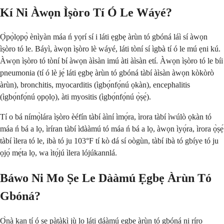
Kí Ni Àwọn Ìṣòro Tí Ó Le Wáyé?
Ọ̀pọ̀lọpọ̀ ènìyàn máa ń yọrí sí i láti ẹgbẹ àrùn tó gbóná láì sí àwọn
ìṣòro tó le. Báyì, àwọn ìṣòro lè wáyé, láti tòní sí ìgbà tí ó le mú ẹni kú.
Àwọn ìṣòro tó tòní bí àwọn àìsàn imú àti àìsàn etí. Àwọn ìṣòro tó le bíi
pneumonia (tí ó lè jẹ́ láti ẹgbẹ àrùn tó gbóná tàbí àìsàn àwọn kòkòrò
àrùn), bronchitis, myocarditis (ìgbọ́nfọ́nú ọkàn), encephalitis
(ìgbọ́nfọ́nú ọpọlọ), àti myositis (ìgbọ́nfọ́nú ọ̀ṣẹ́).
Tí o bá nímọ̀lára ìṣòro èéfín tàbí àìní ìmọ́ra, ìrora tàbí ìwúlò ọkàn tó
máa ń bá a lọ, ìríran tàbí ìdààmú tó máa ń bá a lọ, àwọn ìyọ́ra, ìrora ọ̀ṣẹ́
tàbí ìlera tó le, ibà tó ju 103°F tí kò dá sí oògùn, tàbí ibà tó gbíye tó ju
ọjọ́ mẹ́ta lọ, wa ìtọ́jú ìlera lójúkannlá.
Báwo Ni Mo Ṣe Le Dààmú Ẹgbẹ Àrùn Tó
Gbóná?
Ọ̀nà kan tí ó ṣe pàtàkì jù lọ láti dáàmú ẹgbẹ àrùn tó gbóná ni ríro