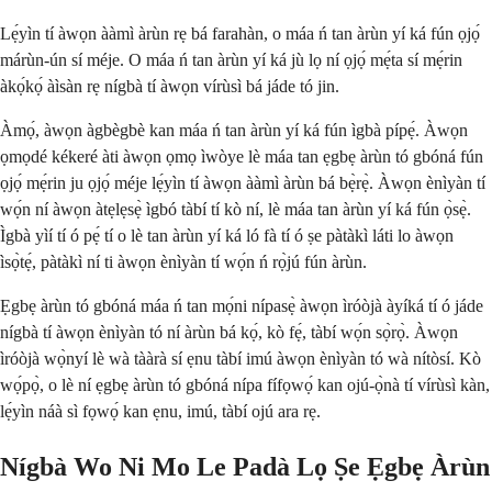
Lẹ́yìn tí àwọn ààmì àrùn rẹ bá farahàn, o máa ń tan àrùn yí ká fún ọjọ́
márùn-ún sí méje. O máa ń tan àrùn yí ká jù lọ ní ọjọ́ mẹ́ta sí mẹ́rin
àkọ́kọ́ àìsàn rẹ nígbà tí àwọn vírùsì bá jáde tó jin.
Àmọ́, àwọn àgbègbè kan máa ń tan àrùn yí ká fún ìgbà pípẹ́. Àwọn
ọmọdé kékeré àti àwọn ọmọ ìwòye lè máa tan ẹgbẹ àrùn tó gbóná fún
ọjọ́ mẹ́rin ju ọjọ́ méje lẹ́yìn tí àwọn ààmì àrùn bá bẹ̀rẹ̀. Àwọn ènìyàn tí
wọ́n ní àwọn àtẹlẹsẹ̀ ìgbó tàbí tí kò ní, lè máa tan àrùn yí ká fún ọ̀sẹ̀.
Ìgbà yìí tí ó pẹ́ tí o lè tan àrùn yí ká ló fà tí ó ṣe pàtàkì láti lo àwọn
ìsọ̀tẹ́, pàtàkì ní ti àwọn ènìyàn tí wọ́n ń rọ̀jú fún àrùn.
Ẹgbẹ àrùn tó gbóná máa ń tan mọ́ni nípasẹ̀ àwọn ìróòjà àyíká tí ó jáde
nígbà tí àwọn ènìyàn tó ní àrùn bá kọ́, kò fẹ́, tàbí wọ́n sọ̀rọ̀. Àwọn
ìróòjà wọ̀nyí lè wà tààrà sí ẹnu tàbí imú àwọn ènìyàn tó wà nítòsí. Kò
wọ́pọ̀, o lè ní ẹgbẹ àrùn tó gbóná nípa fífọwọ́ kan ojú-ọ̀nà tí vírùsì kàn,
lẹ́yìn náà sì fọwọ́ kan ẹnu, imú, tàbí ojú ara rẹ.
Nígbà Wo Ni Mo Le Padà Lọ Ṣe Ẹgbẹ Àrùn