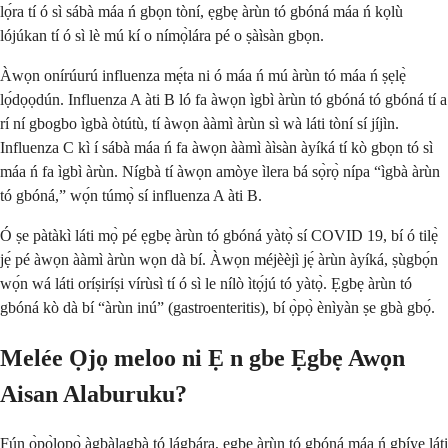
lọ́ra tí ó sì sábà máa ń gbọn tòní, ẹgbẹ àrùn tó gbóná máa ń kọlù
lójúkan tí ó sì lè mú kí o nímọ̀lára pé o ṣàìsàn gbọn.
Àwọn onírúurú influenza mẹ́ta ni ó máa ń mú àrùn tó máa ń ṣẹlẹ̀
lọ́dọọdún. Influenza A àti B ló fa àwọn ìgbì àrùn tó gbóná tó gbóná tí a
rí ní gbogbo ìgbà òtútù, tí àwọn ààmì àrùn sì wà láti tòní sí jíjìn.
Influenza C kì í sábà máa ń fa àwọn ààmì àìsàn àyíká tí kò gbọn tó sì
máa ń fa ìgbì àrùn. Nígbà tí àwọn amòye ìlera bá sọ̀rọ̀ nípa “ìgbà àrùn
tó gbóná,” wọ́n túmọ̀ sí influenza A àti B.
Ó ṣe pàtàkì láti mọ̀ pé ẹgbẹ àrùn tó gbóná yàtọ̀ sí COVID 19, bí ó tilẹ̀
jẹ́ pé àwọn ààmì àrùn wọn dà bí. Àwọn méjèèjì jẹ́ àrùn àyíká, ṣùgbọ́n
wọ́n wá láti oríṣiríṣi vírùsì tí ó sì le nílò ìtọ́jú tó yàtọ̀. Ẹgbẹ àrùn tó
gbóná kò dà bí “àrùn inú” (gastroenteritis), bí ọ̀pọ̀ ènìyàn ṣe gbà gbọ́.
Melée Ọjọ meloo ni Ẹ n gbe Ẹgbẹ Awọn
Aisan Alaburuku?
Fún ọ̀pọ̀lọpọ̀ àgbàlagbà tó lágbára, ẹgbẹ àrùn tó gbóná máa ń gbíye láti