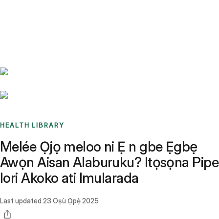
Benchmarks
Stories
FAQ
Sign up / Log in
HEALTH LIBRARY
Melée Ọjọ meloo ni Ẹ n gbe Ẹgbẹ
Awọn Aisan Alaburuku? Itọsọna Pipe
lori Akoko ati Imularada
Last updated
23 Oṣù Ọ̀pẹ̀ 2025