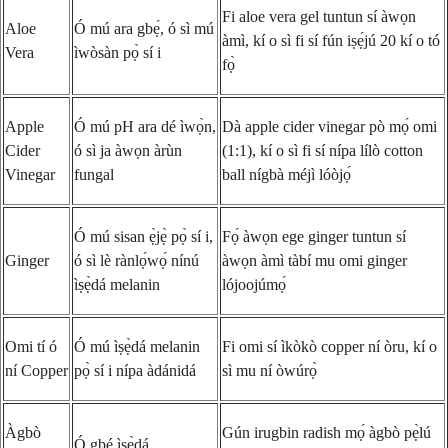
Fi aloe vera gel tuntun sí àwọn
Aloe
Ó mú ara gbẹ́, ó sì mú
àmì, kí o sì fi sí fún iṣẹ́jú 20 kí o tó
Vera
ìwòsàn pọ̀ sí i
fọ̀
Apple
Ó mú pH ara dé ìwọ̀n,
Dà apple cider vinegar pò mọ́ omi
Cider
ó sì ja àwọn àrùn
(1:1), kí o sì fi sí nípa lílò cotton
Vinegar
fungal
ball nígbà méjì lóòjọ́
Ó mú sisan ẹ̀jẹ̀ pọ̀ sí i,
Fọ́ àwọn ege ginger tuntun sí
Ginger
ó sì lè rànlọ́wọ́ nínú
àwọn àmì tàbí mu omi ginger
ìṣẹ̀dá melanin
lójoojúmọ́
Omi tí ó
Ó mú ìṣẹ̀dá melanin
Fi omi sí ìkòkò copper ní òru, kí o
ní Copper
pọ̀ sí i nípa àdánidá
sì mu ní òwúrọ̀
Àgbò
Gún irugbin radish mọ́ àgbò pẹ̀lú
Ó gbé ìṣẹ̀dá