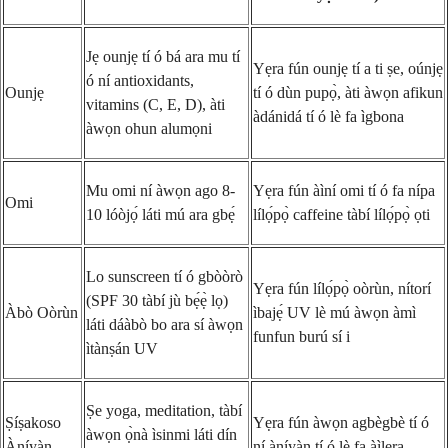
Jẹ ounjẹ tí ó bá ara mu tí
Yẹra fún ounjẹ tí a ti ṣe, oúnjẹ
ó ní antioxidants,
Ounjẹ
tí ó dùn pupọ̀, àti àwọn afikun
vitamins (C, E, D), àti
àdánidá tí ó lè fa ìgbona
àwọn ohun alumọni
Mu omi ní àwọn ago 8-
Yẹra fún àìní omi tí ó fa nípa
Omi
10 lóòjọ́ láti mú ara gbẹ́
lílọ́pọ̀ caffeine tàbí lílọ́pọ̀ ọti
Lo sunscreen tí ó gbòòrò
Yẹra fún lílọ́pọ̀ oòrùn, nítorí
(SPF 30 tàbí jù bẹ́ẹ̀ lọ)
Àbò Oòrùn
ìbajẹ́ UV lè mú àwọn àmì
láti dáàbò bo ara sí àwọn
funfun burú sí i
ìtànṣán UV
Ṣe yoga, meditation, tàbí
Ṣíṣakoso
Yẹra fún àwọn agbègbè tí ó
àwọn ọ̀nà ìsinmi láti dín
Àníyàn
ní àníyàn tí ó lè fa àìlera