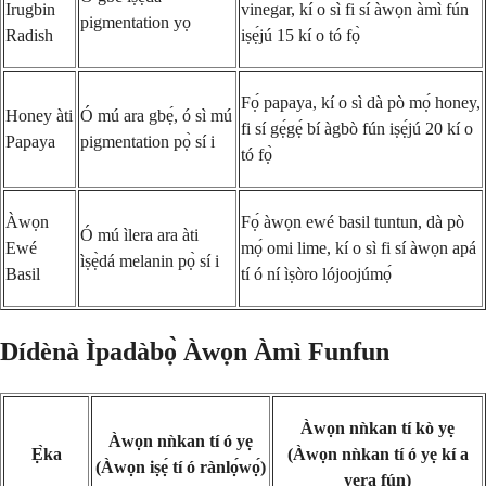
Irugbin
vinegar, kí o sì fi sí àwọn àmì fún
pigmentation yọ
Radish
iṣẹ́jú 15 kí o tó fọ̀
Fọ́ papaya, kí o sì dà pò mọ́ honey,
Honey àti
Ó mú ara gbẹ́, ó sì mú
fi sí gẹ́gẹ́ bí àgbò fún iṣẹ́jú 20 kí o
Papaya
pigmentation pọ̀ sí i
tó fọ̀
Àwọn
Fọ́ àwọn ewé basil tuntun, dà pò
Ó mú ìlera ara àti
Ewé
mọ́ omi lime, kí o sì fi sí àwọn apá
ìṣẹ̀dá melanin pọ̀ sí i
Basil
tí ó ní ìṣòro lójoojúmọ́
Dídènà Ìpadàbọ̀ Àwọn Àmì Funfun
Àwọn nǹkan tí kò yẹ
Àwọn nǹkan tí ó yẹ
Ẹ̀ka
(Àwọn nǹkan tí ó yẹ kí a
(Àwọn iṣẹ́ tí ó rànlọ́wọ́)
yẹra fún)