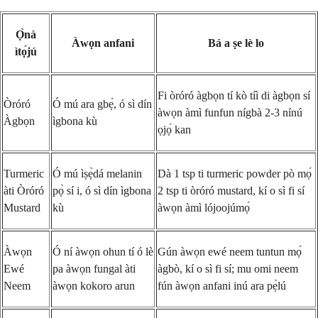
Ọ̀nà
Àwọn anfani
Bá a ṣe lè lo
ìtọ́jú
Fi òróró àgbọn tí kò tíì di àgbọn sí
Òróró
Ó mú ara gbẹ́, ó sì dín
àwọn àmì funfun nígbà 2-3 nínú
Àgbọn
ìgbona kù
ọjọ́ kan
Turmeric
Ó mú ìṣẹ̀dá melanin
Dà 1 tsp ti turmeric powder pò mọ́
àti Òróró
pọ̀ sí i, ó sì dín ìgbona
2 tsp ti òróró mustard, kí o sì fi sí
Mustard
kù
àwọn àmì lójoojúmọ́
Àwọn
Ó ní àwọn ohun tí ó lè
Gún àwọn ewé neem tuntun mọ́
Ewé
pa àwọn fungal àti
àgbò, kí o sì fi sí; mu omi neem
Neem
àwọn kokoro arun
fún àwọn anfani inú ara pẹ̀lú