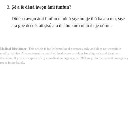
Ṣé a lè dènà àwọn àmì funfun?
Dídènà àwọn àmì funfun ní nínú ṣíṣe ounjẹ tí ó bá ara mu, ṣíṣe
ara gbẹ́ déédé, àti ṣíṣọ́ ara di àbò kúrò nínú ìbajẹ́ oòrùn.
Medical Disclaimer:
This article is for informational purposes only and does not constitute
medical advice. Always consult a qualified healthcare provider for diagnosis and treatment
decisions. If you are experiencing a medical emergency, call 911 or go to the nearest emergency
room immediately.