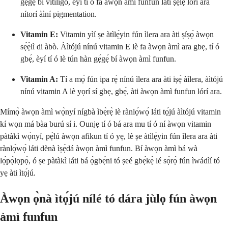
gẹ́gẹ́ bí vitiligo, èyí tí ó fa àwọn àmì funfun láti ṣẹlẹ̀ lórí ara
nítorí àìní pigmentation.
Vitamin E:
Vitamin yìí ṣe àtìlẹ́yin fún ìlera ara àti ṣíṣọ́ àwọn
sẹ́ẹ̀lì di àbò. Àìtójú nínú vitamin E lè fa àwọn àmì ara gbẹ, tí ó
gbẹ́, èyí tí ó lè tún hàn gẹ́gẹ́ bí àwọn àmì funfun.
Vitamin A:
Tí a mọ̀ fún ipa rẹ̀ nínú ìlera ara àti iṣẹ́ àìlera, àìtójú
nínú vitamin A lè yọrí sí gbẹ, gbẹ́, àti àwọn àmì funfun lórí ara.
Mímọ̀ àwọn àmì wọ̀nyí nígbà ìbẹ̀rẹ̀ lè rànlọ́wọ́ láti tọ́jú àìtójú vitamin
kí wọn má bàa burú sí i. Ounjẹ tí ó bá ara mu tí ó ní àwọn vitamin
pàtàkì wọ̀nyí, pẹ̀lú àwọn afikun tí ó yẹ, lè ṣe àtìlẹ́yin fún ìlera ara àti
rànlọ́wọ́ láti dènà ìṣẹ̀dá àwọn àmì funfun. Bí àwọn àmì bá wà
lọ́pọ̀lọpọ̀, ó ṣe pàtàkì láti bá ọ̀gbẹ́ni tó ṣeé gbẹ́kẹ̀ lé sọ̀rọ̀ fún ìwádìí tó
yẹ àti ìtọ́jú.
Àwọn ọ̀nà ìtọ́jú nílé tó dára jùlọ fún àwọn
àmì funfun