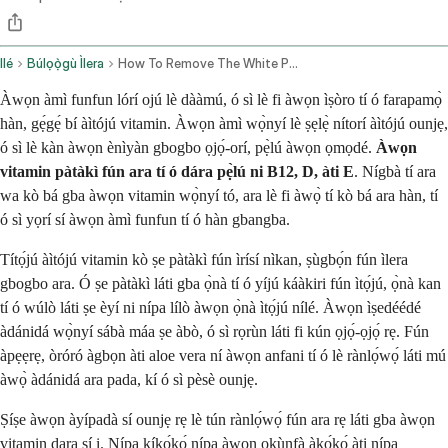
Ilé
Búlọọ̀gù Ìlera
How To Remove The White Patches On The Skin By Home Remedies Caused By Vitamin Deficiency
Àwọn àmì funfun lórí ojú lè dààmú, ó sì lè fi àwọn ìṣòro tí ó farapamọ̀
hàn, gẹ́gẹ́ bí àìtójú vitamin. Àwọn àmì wọ̀nyí lè ṣẹlẹ̀ nítorí àìtójú ounjẹ,
ó sì lè kàn àwọn ènìyàn gbogbo ọjọ́-orí, pẹ̀lú àwọn ọmọdé.
Àwọn
vitamin pàtàkì fún ara tí ó dára pẹ̀lú ni B12, D, àti E
. Nígbà tí ara
wa kò bá gba àwọn vitamin wọ̀nyí tó, ara lè fi àwọ̀ tí kò bá ara hàn, tí
ó sì yọrí sí àwọn àmì funfun tí ó hàn gbangba.
Títọ́jú àìtójú vitamin kò ṣe pàtàkì fún ìrísí nìkan, ṣùgbọ́n fún ìlera
gbogbo ara. Ó ṣe pàtàkì láti gba ọ̀nà tí ó yíjú káàkiri fún ìtọ́jú, ọ̀nà kan
tí ó wúlò láti ṣe èyí ni nípa lílò àwọn ọ̀nà ìtọ́jú nílé. Àwọn ìṣedéédé
àdánidá wọ̀nyí sábà máa ṣe àbò, ó sì rọrùn láti fi kún ọjọ́-ọjọ́ rẹ. Fún
àpẹẹrẹ, òróró àgbọn àti aloe vera ní àwọn anfani tí ó lè rànlọ́wọ́ láti mú
àwọ̀ àdánidá ara pada, kí ó sì pèsè ounjẹ.
Ṣíṣe àwọn àyípadà sí ounjẹ rẹ lè tún rànlọ́wọ́ fún ara rẹ láti gba àwọn
vitamin dara sí i. Nípa kíkọ́kọ́ nípa àwọn okùnfà àkọ́kọ́ àti nípa