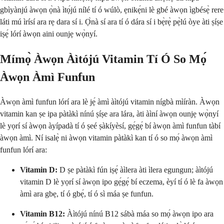
gbìyànjú àwọn ọ̀nà ìtọ́jú nílé tí ó wúlò, ẹnikẹ́ni lè gbé àwọn ìgbésẹ̀ rere
láti mú ìrísí ara rẹ dara sí i. Ọ̀nà sí ara tí ó dára sí i bẹ̀rẹ̀ pẹ̀lú òye àti ṣíṣe
iṣẹ́ lórí àwọn aini ounjẹ wọ̀nyí.
Mímọ̀ Àwọn Àìtójú Vitamin Tí Ó So Mọ́
Àwọn Àmì Funfun
Àwọn àmì funfun lórí ara lè jẹ́ àmì àìtójú vitamin nígbà mìíràn. Àwọn
vitamin kan ṣe ipa pàtàkì nínú ṣíṣe ara lára, àti àìní àwọn ounjẹ wọ̀nyí
lè yọrí sí àwọn àyípadà tí ó ṣeé ṣàkíyèsí, gẹ́gẹ́ bí àwọn àmì funfun tàbí
àwọn àmì. Ní isalẹ̀ ni àwọn vitamin pàtàkì kan tí ó so mọ́ àwọn àmì
funfun lórí ara:
Vitamin D:
D ṣe pàtàkì fún iṣẹ́ àìlera àti ìlera egungun; àìtójú
vitamin D lè yọrí sí àwọn ipo gẹ́gẹ́ bí eczema, èyí tí ó lè fa àwọn
àmì ara gbẹ, tí ó gbẹ́, tí ó sì máa ṣe funfun.
Vitamin B12:
Àìtójú nínú B12 sábà máa so mọ́ àwọn ipo ara