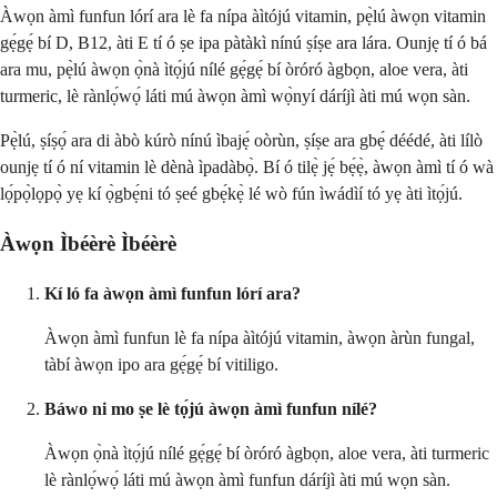
Àwọn àmì funfun lórí ara lè fa nípa àìtójú vitamin, pẹ̀lú àwọn vitamin
gẹ́gẹ́ bí D, B12, àti E tí ó ṣe ipa pàtàkì nínú ṣíṣe ara lára. Ounjẹ tí ó bá
ara mu, pẹ̀lú àwọn ọ̀nà ìtọ́jú nílé gẹ́gẹ́ bí òróró àgbọn, aloe vera, àti
turmeric, lè rànlọ́wọ́ láti mú àwọn àmì wọ̀nyí dáríjì àti mú wọn sàn.
Pẹ̀lú, ṣíṣọ́ ara di àbò kúrò nínú ìbajẹ́ oòrùn, ṣíṣe ara gbẹ́ déédé, àti lílò
ounjẹ tí ó ní vitamin lè dènà ìpadàbọ̀. Bí ó tilẹ̀ jẹ́ bẹ́ẹ̀, àwọn àmì tí ó wà
lọ́pọ̀lọpọ̀ yẹ kí ọ̀gbẹ́ni tó ṣeé gbẹ́kẹ̀ lé wò fún ìwádìí tó yẹ àti ìtọ́jú.
Àwọn Ìbéèrè Ìbéèrè
Kí ló fa àwọn àmì funfun lórí ara?
Àwọn àmì funfun lè fa nípa àìtójú vitamin, àwọn àrùn fungal,
tàbí àwọn ipo ara gẹ́gẹ́ bí vitiligo.
Báwo ni mo ṣe lè tọ́jú àwọn àmì funfun nílé?
Àwọn ọ̀nà ìtọ́jú nílé gẹ́gẹ́ bí òróró àgbọn, aloe vera, àti turmeric
lè rànlọ́wọ́ láti mú àwọn àmì funfun dáríjì àti mú wọn sàn.