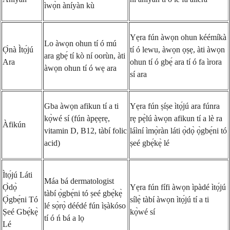
ìwọ̀n àníyàn kù
Yẹra fún àwọn ohun kéémíkà
Lo àwọn ohun tí ó mú
Ọ̀nà Ìtọ́jú
tí ó lewu, àwọn ọṣẹ, àti àwọn
ara gbẹ́ tí kò ní oorùn, àti
Ara
ohun tí ó gbẹ́ ara tí ó fa ìrora
àwọn ohun tí ó wẹ ara
sí ara
Gba àwọn afikun tí a ti
Yẹra fún ṣíṣe ìtọ́jú ara fúnra
kọ̀wé sí (fún àpẹẹrẹ,
rẹ pẹ̀lú àwọn afikun tí a lè ra
Àfikún
vitamin D, B12, tàbí folic
láìní ìmọ̀ràn láti ọ̀dọ̀ ọ̀gbẹ́ni tó
acid)
ṣeé gbẹ́kẹ̀ lé
Ìtọ́jú Láti
Máa bá dermatologist
Ọ̀dọ̀
Yẹra fún fífi àwọn ìpàdé ìtọ́jú
tàbí ọ̀gbẹ́ni tó ṣeé gbẹ́kẹ̀
Ọ̀gbẹ́ni Tó
sílẹ̀ tàbí àwọn ìtọ́jú tí a ti
lé sọ̀rọ̀ déédé fún ìṣàkóso
Ṣeé Gbẹ́kẹ̀
kọ̀wé sí
tí ó ń bá a lọ
Lé