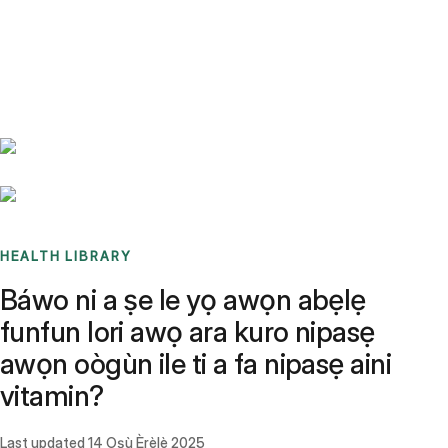
Benchmarks
Stories
FAQ
Sign up / Log in
HEALTH LIBRARY
Báwo ni a ṣe le yọ awọn abẹlẹ
funfun lori awọ ara kuro nipasẹ
awọn oògùn ile ti a fa nipasẹ aini
vitamin?
Last updated
14 Oṣù Èrèlè 2025