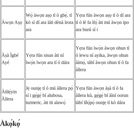
Wọ̀ àwọn aṣọ tí ó gbẹ́, tí
Yẹra fún àwọn aṣọ tí ó dí ara
Àwọn Aṣọ
kò sì dí ara láti dènà ìrora
tí ó lè fa ìfọ́ àti mú àwọn ipo
ara
ara burú sí i
Yẹra fún ìwọ̀n àwọn ohun tí
Àṣà Ìgbé
Yẹra fún sisun àti ní
ó lewu ní ayika, àwọn ohun
Ayé
ìwọ̀n ìwọn ara tí ó dára
àìmọ́, tàbí àwọn ohun tí ó fa
àìlera
Jẹ ounjẹ tí ó mú àìlera pọ̀
Yẹra fún àwọn àṣà tí ó fa
Àtìlẹ́yin
sí i gẹ́gẹ́ bí alubosa,
àìlera kù, gẹ́gẹ́ bí àìní oorun
Àìlera
turmeric, àti tii alawọ̀
tàbí lílọ́pọ̀ ounjẹ tí kò dára
Àkọ́kọ́