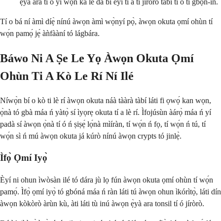
ẹ̀yà ara tí ó yí wọn ká lè dà bí èyí tí a ti jíròrò tàbí tí ó ti gbọn-in.
Tí o bá ní àmì díẹ̀ nínú àwọn àmì wọ̀nyí pọ̀, àwọn okuta ọmí ohùn tí
wọ́n pamọ́ jẹ́ àǹfààní tó lágbára.
Báwo Ni A Ṣe Le Yọ Àwọn Okuta Ọmí
Ohùn Ti A Kò Le Rí Ní Ilé
Níwọ̀n bí o kò ti lè rí àwọn okuta náà tààrà tàbí láti fi ọwọ́ kan wọn,
ọ̀nà tó gbà máa ń yàtọ̀ sí ìyọrẹ okuta tí a lè rí. Ìfojúsùn àárọ̀ máa ń yí
padà sí àwọn ọ̀nà tí ó ń ṣiṣẹ́ lọ́nà mìíràn, tí wọ́n ń fọ, tí wọ́n ń tú, tí
wọ́n sì ń mú àwọn okuta já kúrò nínú àwọn crypts tó jinlẹ̀.
Ìfọ̀ Ọmí Iyọ̀
Èyí ni ohun ìwòsàn ilé tó dára jù lọ fún àwọn okuta ọmí ohùn tí wọ́n
pamọ́. Ìfọ̀ ọmí iyọ̀ tó gbóná máa ń ràn láti tú àwọn ohun ìkórìtọ̀, láti dín
àwọn kòkòrò àrùn kù, àti láti tù inú àwọn ẹ̀yà ara tonsil tí ó jíròrò.