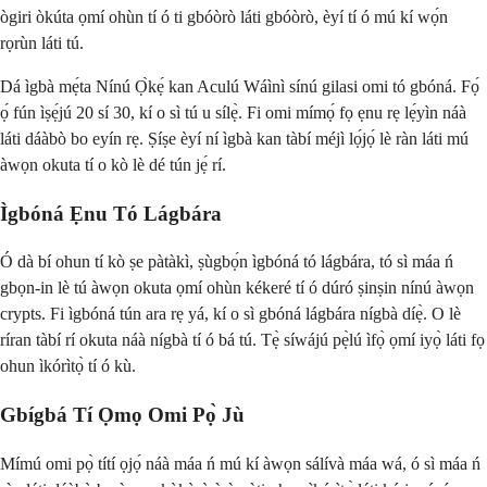
ògiri òkúta ọmí ohùn tí ó ti gbóòrò láti gbóòrò, èyí tí ó mú kí wọ́n
rọrùn láti tú.
Dá ìgbà mẹ́ta Nínú Ọ̀kẹ́ kan Aculú Wáìnì sínú gilasi omi tó gbóná. Fọ́
ọ́ fún ìṣẹ́jú 20 sí 30, kí o sì tú u sílẹ̀. Fi omi mímọ́ fọ ẹnu rẹ lẹ́yìn náà
láti dáàbò bo eyín rẹ. Ṣíṣe èyí ní ìgbà kan tàbí méjì lọ́jọ́ lè ràn láti mú
àwọn okuta tí o kò lè dé tún jẹ́ rí.
Ìgbóná Ẹnu Tó Lágbára
Ó dà bí ohun tí kò ṣe pàtàkì, ṣùgbọ́n ìgbóná tó lágbára, tó sì máa ń
gbọn-in lè tú àwọn okuta ọmí ohùn kékeré tí ó dúró ṣinṣin nínú àwọn
crypts. Fi ìgbóná tún ara rẹ yá, kí o sì gbóná lágbára nígbà díẹ̀. O lè
ríran tàbí rí okuta náà nígbà tí ó bá tú. Tẹ̀ síwájú pẹ̀lú ìfọ̀ ọmí iyọ̀ láti fọ
ohun ìkórìtọ̀ tí ó kù.
Gbígbá Tí Ọmọ Omi Pọ̀ Jù
Mímú omi pọ̀ títí ọjọ́ náà máa ń mú kí àwọn sálívà máa wá, ó sì máa ń