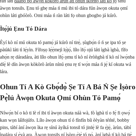
ràn láti
dáàbò bo àwọn kòkòrò àrùn àti ohun ìkórìtọ̀ láti kó jọ
sínú
àwọn tonsils. Ẹnu tó gbẹ máa ń mú ibi tó dára fún àwọn okuta ọmí
ohùn láti gbóòrò. Omi máa ń ràn láti fọ ohun gbogbo já kúrò.
Ìtọ́jú Ẹnu Tó Dára
Èyí kò ní mú okuta tó pamọ́ já kúrò ní tirẹ̀, ṣùgbọ́n ó ń ṣe ipa tó ṣe
pàtàkì láti tì lẹ́yìn. Fífoṣọ lẹ́ẹ̀mejì lọ́jọ́, lílo ìfọ́ ojú láti ìgbà ìgbà, fífo
ahọ́n rẹ dáradára, àti lílo ohun ìfọ̀ ọmu tí kò ní èròǹgbà tí kò ní ìwọ̀nba
díẹ̀ lè dín àwọn kòkòrò àrùn nínú ẹnu rẹ tí wọ́n máa ń jẹ́ kí okuta wá
lára.
Ohun Tí A Kò Gbọ́dọ̀ Ṣe Tí A Bá Ń Ṣe Ìṣòro
Pẹ̀lú Àwọn Okuta Ọmí Ohùn Tó Pamọ́
Níwọ́n bí o kò ti lè rí ibi tí àwọn okuta náà wà, fò ìgbà tí o fẹ́ fi ọwọ́
kan wọn láìfojúfo. Lílo àwọn ohun tí ó fínfín bíi èèyàn téńté, bobby
pins, tàbí àní àwọn ìka rẹ sínú àyíká tonsil tó jinlẹ̀ lè fa ẹ̀jẹ̀, àrùn, tàbí
ìpalára sí ẹ̀yà ara. Àwọn tonsils ní ìṣòro ẹ̀jẹ̀ tó pọ̀, àní ìgbà tí kò bá tiẹ̀