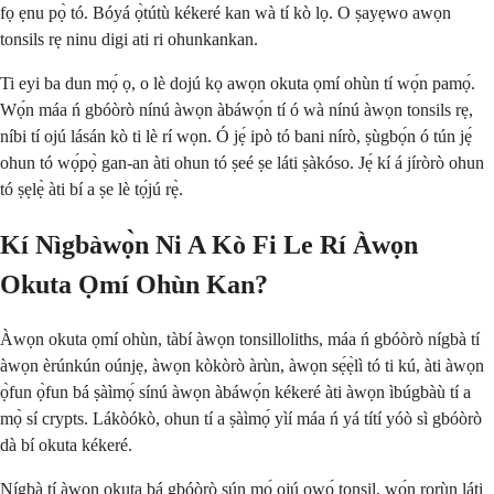
fọ ẹnu pọ̀ tó. Bóyá ọ̀tútù kékeré kan wà tí kò lọ. O ṣayẹwo awọn
tonsils rẹ ninu digi ati ri ohunkankan.
Ti eyi ba dun mọ́ ọ, o lè dojú kọ awọn okuta ọmí ohùn tí wọ́n pamọ́.
Wọ́n máa ń gbóòrò nínú àwọn àbáwọ́n tí ó wà nínú àwọn tonsils rẹ,
níbi tí ojú lásán kò ti lè rí wọn. Ó jẹ́ ipò tó bani nírò, ṣùgbọ́n ó tún jẹ́
ohun tó wọ́pọ̀ gan-an àti ohun tó ṣeé ṣe láti ṣàkóso. Jẹ́ kí á jíròrò ohun
tó ṣẹlẹ̀ àti bí a ṣe lè tọ́jú rẹ̀.
Kí Nìgbàwọ̀n Ni A Kò Fi Le Rí Àwọn
Okuta Ọmí Ohùn Kan?
Àwọn okuta ọmí ohùn, tàbí àwọn tonsilloliths, máa ń gbóòrò nígbà tí
àwọn èrúnkún oúnjẹ, àwọn kòkòrò àrùn, àwọn sẹ́ẹ̀lì tó ti kú, àti àwọn
ọ̀fun ọ̀fun bá ṣàìmọ́ sínú àwọn àbáwọ́n kékeré àti àwọn ìbúgbàù tí a
mọ̀ sí crypts. Lákòókò, ohun tí a ṣàìmọ́ yìí máa ń yá títí yóò sì gbóòrò
dà bí okuta kékeré.
Nígbà tí àwọn okuta bá gbóòrò sún mọ́ ojú ọwọ́ tonsil, wọ́n rọrùn láti