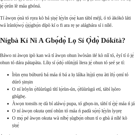
jẹ́ ọ̀rún lè máa gbóná.
Tí àwọn ọ̀nà tó rọra kò bá ṣiṣẹ́ lẹ́yìn ọ̀sẹ̀ kan tàbí méjì, ó tó àkókò láti
wá ìrànlọ́wọ́ ọ̀jọ̀gbọ́n dípò kí o fi ara rẹ ṣe alágbára sí i nílé.
Nígbà Kí Ni A Gbọ́dọ̀ Lọ Sí Ọ̀dọ̀ Dókítà?
Báwo ni àwọn ipò kan wà tí àwọn ohun ìwòsàn ilé kò níí tó, èyí tí ó jẹ́
ohun tó dára pátapàta. Lílọ sí ọ̀dọ̀ olùtọ́jú ìlera jẹ́ ohun tó ṣeé ṣe tí:
Ìrùn ẹnu búburú bá máa ń bá a lọ láìka ìtọ́jú ẹnu àti ìfọ̀ ọmí tó
dúró ṣinṣin
O ní ìròyìn ọ̀fúùrùgú títí lọ́rùn-ún, ọ̀fúùrùgú etí, tàbí ìṣòro
gbígbẹ.
Àwọn tonsils rẹ dà bí aláwọ̀ pupa, tó gbọn-in, tàbí tí ẹ̀jẹ̀ máa ń já
O ní àwọn okuta ọmí ohùn tó máa ń padà sọ̀rọ̀ lẹ́yìn ìyọrẹ
O mọ̀ pé àwọn okuta wà níbẹ̀ ṣùgbọ́n ohun tí o gbà á nílé kò
ṣiṣẹ́