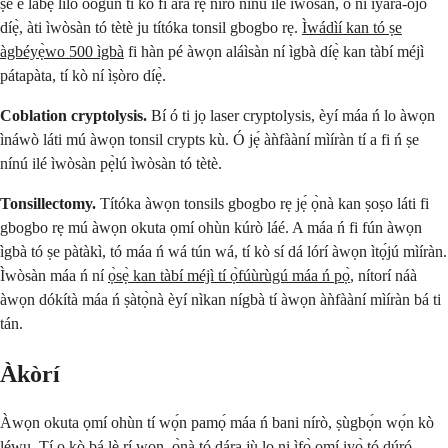
ṣe é lábẹ́ lílò oògùn tí kò fi ara rẹ̀ nírò nínú ilé ìwòsàn, ó ní ìyàrá-òjò
díẹ̀, àti ìwòsàn tó tètè ju títóka tonsil gbogbo rẹ.
Ìwádìí kan tó ṣe
àgbéyẹ̀wo 500 ìgbà
fi hàn pé àwọn aláìsàn ní ìgbà díẹ̀ kan tàbí méjì
pátapàta, tí kò ní ìṣòro díẹ̀.
Coblation cryptolysis.
Bí ó ti jọ laser cryptolysis, èyí máa ń lo àwọn
ìnáwò láti mú àwọn tonsil crypts kù. Ó jẹ́ àǹfààní mìíràn tí a fi ń ṣe
nínú ilé ìwòsàn pẹ̀lú ìwòsàn tó tètè.
Tonsillectomy.
Títóka àwọn tonsils gbogbo rẹ jẹ́ ọ̀nà kan ṣoṣo láti fi
gbogbo rẹ mú àwọn okuta ọmí ohùn kúrò láé. A máa ń fi fún àwọn
ìgbà tó ṣe pàtàkì, tó máa ń wá tún wá, tí kò sí dá lórí àwọn ìtọ́jú mìíràn.
Ìwòsàn máa ń ní
ọ̀sẹ̀ kan tàbí méjì tí ọ̀fúùrùgú máa ń pọ̀
, nítorí náà
àwọn dókítà máa ń ṣàtọ̀nà èyí nìkan nígbà tí àwọn àǹfààní mìíràn bá ti
tán.
Àkòrí
Àwọn okuta ọmí ohùn tí wọ́n pamọ́ máa ń bani nírò, ṣùgbọ́n wọ́n kò
léwu. Tí o kò bá lè rí wọn, ọ̀nà tó dára jù lọ ni ìfọ̀ ọmí iyọ̀ tó dúró