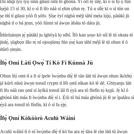
Dá ìdajì ìyọ̀ ìyọ̀ sínú gilasi omi tó gbóná. Yí orí rẹ sílẹ̀, kí o sì fọ ọ́ fún
ìṣẹ́jú 15 sí 30, kí o sì fi ìfo náà sí ẹhin ọfun rẹ. Tú u sílẹ̀ kí o sì tún un
ṣe títí tí gilasi yóò fi ṣófo. Ṣíṣe èyí nígbà méjì tàbí mẹ́ta lọ́jọ́, pàtàkì jù
nígbà tí o bá jẹun, yóò fúnni ní àwọn àbáta tó dára jù.
Ìdúróṣinṣin jẹ́ pàtàkì ju ìgbòyà lọ níbí. Ìfò kan ṣoṣo kò níí lè tú okuta tó
jinlẹ̀, ṣùgbọ́n lílo rẹ̀ ní ojoojúmọ́ fún ọ̀sẹ̀ kan tàbí méjì lè tú ohun tí ó
dúró ṣinṣin.
Ìfọ̀ Omi Láti Ọwọ́ Tí Kò Fi Kúnná Jù
Ohun ìfọ̀ omi tí a fi sí ìpele ìwọ̀nba díẹ̀ lè ràn láti tú àwọn ohun ìkórìtọ̀
já kúrò nínú àwọn tonsil crypts tí ìfò ọmí nìkan kò lè dé. Gbiyanju láti
fi ìfo náà ran ọmí sí àyíká tonsil láì fi ẹ̀yà ara tó fínfín tọ̀ kọjá. Jẹ́ kí ó
gbóná láti máa fi ìwọ̀nba díẹ̀ sí i. Ẹ̀rù tó bá máa gbóná jù lè ṣe ìpalára sí
ẹ̀yà ara tonsil tó fínfín, kí ó sì fa ẹ̀jẹ̀.
Ìfọ̀ Ọmí Kòkóòrò Aculú Wáìnì
Aculú wáìnì tí ó ní ìwọ̀nba díẹ̀ tí kò ba ara rẹ̀ lára lè ràn láti tú àwọn