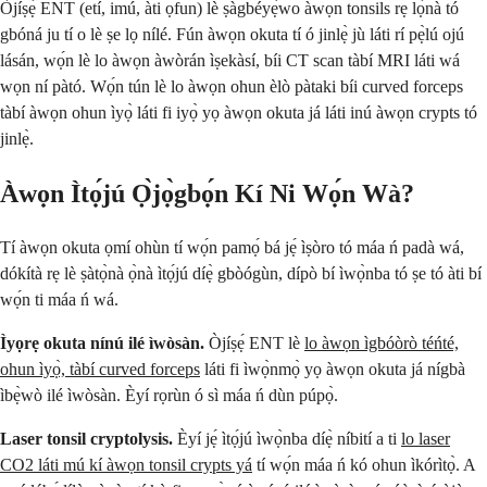
Òjíṣẹ́ ENT (etí, imú, àti ọfun) lè ṣàgbéyẹ̀wo àwọn tonsils rẹ lọ́nà tó
gbóná ju tí o lè ṣe lọ nílé. Fún àwọn okuta tí ó jinlẹ̀ jù láti rí pẹ̀lú ojú
lásán, wọ́n lè lo àwọn àwòrán ìṣekàsí, bíi CT scan tàbí MRI láti wá
wọn ní pàtó. Wọ́n tún lè lo àwọn ohun èlò pàtaki bíi curved forceps
tàbí àwọn ohun ìyọ̀ láti fi iyọ̀ yọ àwọn okuta já láti inú àwọn crypts tó
jinlẹ̀.
Àwọn Ìtọ́jú Ọ̀jọ̀gbọ́n Kí Ni Wọ́n Wà?
Tí àwọn okuta ọmí ohùn tí wọ́n pamọ́ bá jẹ́ ìṣòro tó máa ń padà wá,
dókítà rẹ lè ṣàtọ̀nà ọ̀nà ìtọ́jú díẹ̀ gbòógùn, dípò bí ìwọ̀nba tó ṣe tó àti bí
wọ́n ti máa ń wá.
Ìyọrẹ okuta nínú ilé ìwòsàn.
Òjíṣẹ́ ENT lè
lo àwọn ìgbóòrò téńté,
ohun ìyọ̀, tàbí curved forceps
láti fi ìwọ̀nmọ̀ yọ àwọn okuta já nígbà
ìbẹ̀wò ilé ìwòsàn. Èyí rọrùn ó sì máa ń dùn púpọ̀.
Laser tonsil cryptolysis.
Èyí jẹ́ ìtọ́jú ìwọ̀nba díẹ̀ níbití a ti
lo laser
CO2 láti mú kí àwọn tonsil crypts yá
tí wọ́n máa ń kó ohun ìkórìtọ̀. A