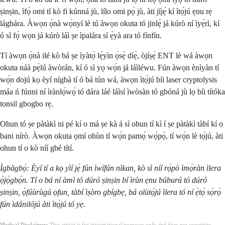
ṣinṣin, ìfọ̀ omi tí kò fi kúnná jù, lílo omi pọ̀ jù, àti jíjẹ́ kí ìtọ́jú ẹnu rẹ
lágbára. Àwọn ọ̀nà wọ̀nyí lè tú àwọn okuta tó jinlẹ̀ já kúrò ní ìyẹ́rì, kí
ó sì fọ̀ wọn já kúrò láì ṣe ìpalára sí ẹ̀yà ara tó fínfín.
Tí àwọn ọ̀nà ilé kò bá ṣe ìyàtọ̀ lẹ́yìn ọ̀sẹ̀ díẹ̀, òjíṣẹ́ ENT lè wá àwọn
okuta náà pẹ̀lú àwòrán, kí ó sì yọ wọ́n já láìléwu. Fún àwọn ènìyàn tí
wọ́n dojú kọ èyí nígbà tí ó bá tún wá, àwọn ìtọ́jú bíi laser cryptolysis
máa ń fúnni ní ìrànlọ́wọ́ tó dára láé láìsí ìwòsàn tó gbóná jù lọ bíi títóka
tonsil gbogbo rẹ.
Ohun tó ṣe pàtàkì ni pé kí o má ṣe kà á sí ohun tí kì í ṣe pàtàkì tàbí kí o
bani nírò. Àwọn okuta ọmí ohùn tí wọ́n pamọ́ wọ́pọ̀, tí wọ́n lè tọ́jú, àti
ohun tí o kò níí gbé títí.
Ìgbàgbọ́: Èyí tí a kọ yìí jẹ́ fún ìwífún nìkan, kò sì níí rọ́pò ìmọ̀ràn ìlera
ọ̀jọ̀gbọ́n. Tí o bá ní àmì tó dúró ṣinṣin bí ìrùn ẹnu búburú tó dúró
ṣinṣin, ọ̀fúùrùgú ọfun, tàbí ìṣòro gbígbẹ, bá olùtọ́jú ìlera tó ní ẹ̀tọ́ sọ̀rọ̀
fún ìdánilójú àti ìtọ́jú tó yẹ.
Medical Disclaimer:
This article is for informational purposes only and does not constitute