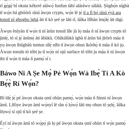
rí gẹ́gẹ́ bí okuta kékeré aláwọ̀ funfun tàbí aláráwo sálátà. Ṣùgbọ́n nígbà
tí wọ́n bá gbóòrò sínú àwọn crypts, wọ́n lè jẹ́
tí a fì bọ́ sínú ẹ̀yà ara
tonsil ní gbogbo ìgbà
àti tí kò ṣeé ṣe láti rí, láìka ìfíhàn ìmọ́lẹ̀ àti digi.
Àwọn ènìyàn tí wọ́n ti ní àrùn tonsil líle jù lọ máa ń ní àwọn crypts tó
jinlẹ̀, tó sì jẹ́ ànímọ́ àti àbùkù. Olúkúlùkù ìgbà tí àrùn bá jíròrò máa ń
yọ àwọn ìbúgbàù tuntun sílẹ̀ níbi tí àwọn ohun ìkórìtọ̀ ti máa ń kó jọ.
Àwọn tonsils tó tóbi ju tí wọ́n ní ojú surface tó tóbi ju máa ń ní àwọn
ibi tí wọ́n ti máa ń pamọ́ sí i.
Báwo Ni A Ṣe Mọ̀ Pé Wọ́n Wà Ibẹ̀ Tí A Kò
Bẹ́ẹ̀ Rí Wọ́n?
Bí tilẹ̀ jẹ́ pé àwọn okuta ọmí ohùn pamọ́, wọ́n máa ń fúnni ní àwọn
àmì. Lífòye àwọn àmì wọ̀nyí lè ràn ọ́ lọ́wọ́ láti mọ ohun tó ṣẹlẹ̀, láìka
ìfọwọ́ sí ojú tí kò ṣeé ṣe.
Èyí ní àwọn àmì tó wọ́pọ̀ jù lọ pé àwọn okuta ọmí ohùn tí wọ́n pamọ́