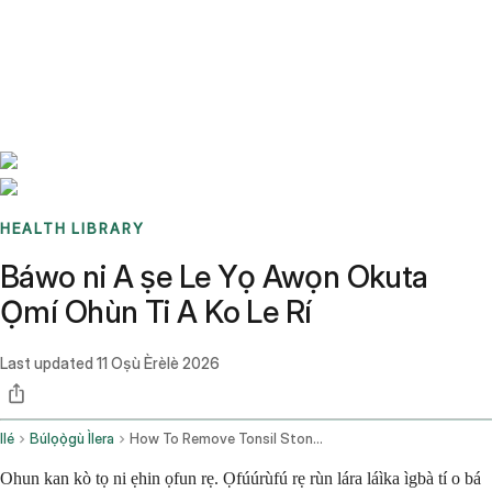
Benchmarks
Stories
FAQ
Sign up / Log in
HEALTH LIBRARY
Báwo ni A ṣe Le Yọ Awọn Okuta
Ọmí Ohùn Ti A Ko Le Rí
Last updated
11 Oṣù Èrèlè 2026
Ilé
Búlọọ̀gù Ìlera
How To Remove Tonsil Stones You Cant See
Ohun kan kò tọ ni ẹhin ọfun rẹ. Ọfúúrùfú rẹ rùn lára láìka ìgbà tí o bá