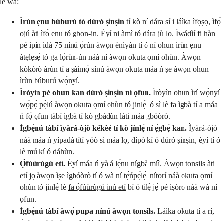
lè wà:
Ìrùn ẹnu búburú tó dúró ṣinṣin
tí kò ní dára sí i láìka ìfọṣọ, ìfọ́
ojú àti ìfọ̀ ẹnu tó gbọn-in. Èyí ni àmì tó dára jù lọ. Ìwádìí fi hàn
pé ìpín ìdá 75 nínú ọ̀rún àwọn ènìyàn tí ó ní ohun ìrùn ẹnu
àtẹlẹsẹ̀ tó ga lọ́rùn-ún náà ní àwọn okuta ọmí ohùn. Àwọn
kòkòrò àrùn tí a ṣàìmọ́ sínú àwọn okuta máa ń ṣe àwọn ohun
ìrùn búburú wọ̀nyí.
Ìròyìn pé ohun kan dúró ṣinṣin ní ọfun.
Ìròyìn ohun ìrí wọ̀nyí
wọ́pọ̀ pẹ̀lú àwọn okuta ọmí ohùn tó jinlẹ̀, ó sì lè fa ìgbà tí a máa
ń fọ́ ọfun tàbí ìgbà tí kò gbádùn láti máa gbóòrò.
Ìgbẹ́nú tàbí ìyàrá-òjò kékèé tí kò jínlẹ̀ ní ẹ̀gbẹ́ kan.
Ìyàrá-òjò
náà máa ń yípadà títí yóò sì máa lọ, dípò kí ó dúró ṣinṣin, èyí tí ó
lè mú kí ó dáhùn.
Ọ̀fúùrùgú etí.
Èyí máa ń yà á lẹ́nu nígbà míì. Àwọn tonsils àti
etí jọ àwọn ìṣe ìgbóòrò tí ó wà ní tẹ́ńpẹ́lẹ́, nítorí náà okuta ọmí
ohùn tó jinlẹ̀ lè
fa ọ̀fúùrùgú inú etí
bí ó tilẹ̀ jẹ́ pé ìṣòro náà wà ní
ọfun.
Ìgbẹ́nú tàbí àwọ̀ pupa nínú àwọn tonsils.
Láìka okuta tí a rí,