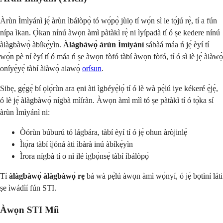
Àrùn Ìmìyánì jẹ́ àrùn ìbálòpọ̀ tó wọ́pọ̀ jùlọ tí wọ́n sì le tọ́jú rẹ̀, tí a fún
nípa ìkan. Ọ̀kan nínú àwọn àmì pàtàkì rẹ̀ ni ìyípadà tí ó ṣe kedere nínú
àlàgbàwọ̀ àbíkẹ́yìn.
Àlàgbàwọ̀ àrùn Ìmìyánì
sábàá máa ń jẹ́ èyí tí
wọ́n pè ní èyí tí ó máa ń ṣe àwọn fòfó tàbí àwọn fòfó, tí ó sì lè jẹ́ àlàwọ̀
oníyẹ̀yẹ́ tàbí àlàwọ̀ alawọ̀
orísun
.
Sibẹ, gẹ́gẹ́ bí ọlọ́rùn ara ẹni àti ìgbéyẹ̀lọ́ tí ó lè wà pẹ̀lú iye kékeré ẹ̀jẹ̀,
ó lè jẹ́ àlàgbàwọ̀ nígbà mìíràn. Àwọn àmì mìì tó ṣe pàtàkì tí ó tọ́ka sí
àrùn Ìmìyánì ni:
Òórùn búburú tó lágbára, tàbí èyí tí ó jẹ́ ohun àròjinlẹ̀
Ìtọ́ra tàbí ìjóná àti ìbàrà inú àbíkẹ́yìn
Ìrora nígbà tí o nì ilé ìgbọ̀nsẹ̀ tàbí ìbálòpọ̀
Tí
àlàgbàwọ̀ àlàgbàwọ̀ rẹ
bá wà pẹ̀lú àwọn àmì wọ̀nyí, ó jẹ́ bọtìní láti
ṣe ìwádìí fún STI.
Àwọn STI Míì