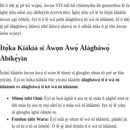
Bí ó tilẹ̀ jẹ́ pé kò wọ́pọ̀, àwọn STI mìì bíi chlamydia àti gonorrhea lè fa
ìgbẹ́ jùlọ nínú ọ̀rọ̀ àbíkẹ́yìn (cervicitis). Ìgbẹ́ jùlọ yìí lè fa ìfọ́jú láàárín
àwọn ọjọ́ òǹtẹ̀lẹ̀, èyí tí ó lè wà pẹ̀lú àlàgbàwọ̀ tó wà ní ìdààmú, bí ó tilẹ̀
jẹ́ pé àlàgbàwọ̀ àlàwọ̀ tàbí àlàwọ̀ alawọ̀ ni ó sábàá máa ń jẹ́ fún àwọn
àrùn wọ̀nyí.
Ìtọ́ka Kíákíá sí Àwọn Àwọ̀ Àlàgbàwọ̀
Àbíkẹ́yìn
Ìyàtọ̀ láàárín àwọn àwọ̀ tí wọ́n lè túmọ̀ sí gbogbo ohun tó ṣeé ṣe fún
yíyàtọ̀. Èyí ni ìtọ́ka kíákíá fún yíyàtọ̀ láàárín
àlàgbàwọ̀ tí ó wà ní
ìdààmú vs àlàgbàwọ̀ tí kò wà ní ìdààmú
.
Mímọ́ tàbí Omi:
Èyí ni ìwà àgbà ti ara rẹ tó máa ń ṣàgbé omi rẹ
láti máa fọ ara rẹ mọ́ tàbí kí o máa wà ní ìdààmú. Iye rẹ̀ lè yàtọ̀
ní gbogbo ìgbà òǹtẹ̀lẹ̀ rẹ.
Funfun tàbí Wara:
Èyí náà jẹ́ ohun tó wà ní ìdààmú, pàtàkì jù
lọ ní kí o tó ní òǹtẹ̀lẹ̀. Ó lè jẹ́ àmì ìfọ̀tún tí ó wà ní ìdààmú.