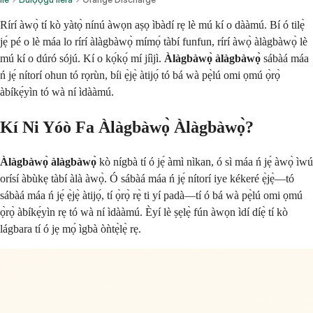
Rírí àwọ̀ tí kò yàtọ̀ nínú àwọn aṣọ ìbàdí rẹ lè mú kí o dààmú. Bí ó tilẹ̀
jẹ́ pé o lè máa lo rírí àlàgbàwọ̀ mímọ́ tàbí funfun, rírí àwọ̀ àlàgbàwọ̀ lè
mú kí o dúró sójú. Kí o kọ́kọ́ mí jíìjì.
Àlàgbàwọ̀ àlàgbàwọ̀
sábàá máa
ń jẹ́ nítorí ohun tó rọrùn, bíi ẹ̀jẹ̀ àtijọ́ tó bá wà pẹ̀lú omi ọmú ọ̀rọ̀
àbíkẹ́yìn tó wà ní ìdààmú.
Kí Ni Yóò Fa Àlàgbàwọ̀ Àlàgbàwọ̀?
Àlàgbàwọ̀ àlàgbàwọ̀
kò nígbà tí ó jẹ́ àmì nìkan, ó sì máa ń jẹ́ àwọ̀ ìwú
orísí àbùkẹ tàbí àlà àwọ̀. Ó sábàá máa ń jẹ́ nítorí iye kékeré ẹ̀jẹ̀—tó
sábàá máa ń jẹ́ ẹ̀jẹ̀ àtijọ́, tí ọ̀rọ̀ rẹ̀ ti yí padà—tí ó bá wà pẹ̀lú omi ọmú
ọ̀rọ̀ àbíkẹ́yìn rẹ tó wà ní ìdààmú. Èyí lè ṣẹlẹ̀ fún àwọn ìdí díẹ̀ tí kò
lágbara tí ó jẹ mọ́ ìgbà òǹtẹ̀lẹ̀ rẹ.