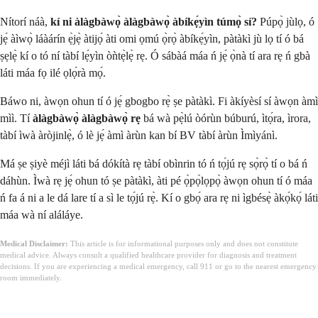
Nítorí náà,
kí ni àlàgbàwọ̀ àlàgbàwọ̀ àbíkẹ́yìn túmọ̀ sí?
Púpọ̀ jùlọ, ó
jẹ́ àìwọ̀ láàárín ẹ̀jẹ̀ àtijọ́ àti omi ọmú ọ̀rọ̀ àbíkẹ́yìn, pàtàkì jù lọ tí ó bá
ṣẹlẹ̀ kí o tó ní tàbí lẹ́yìn òǹtẹ̀lẹ̀ rẹ. Ó sábàá máa ń jẹ́ ọ̀nà tí ara rẹ ń gbà
láti máa fọ ilé ọlọ́rà mọ́.
Báwo ni, àwọn ohun tí ó jẹ́ gbogbo rẹ̀ ṣe pàtàkì. Fi àkíyèsí sí àwọn àmì
mìì. Tí
àlàgbàwọ̀ àlàgbàwọ̀ rẹ
bá wà pẹ̀lú òórùn búburú, ìtọ́ra, ìrora,
tàbí ìwà àròjinlẹ̀, ó lè jẹ́ àmì àrùn kan bí BV tàbí àrùn Ìmìyánì.
Má ṣe ṣiyè méjì láti bá dókítà rẹ tàbí obìnrin tó ń tọ́jú rẹ sọ̀rọ̀ tí o bá ń
dáhùn. Ìwà rẹ jẹ́ ohun tó ṣe pàtàkì, àti pé ọ̀pọ̀lọpọ̀ àwọn ohun tí ó máa
ń fa á ni a le dá lare tí a sì le tọ́jú rẹ̀. Kí o gbọ́ ara rẹ ni ìgbésẹ̀ àkọ́kọ́ láti
máa wà ní aláláye.
Medical Disclaimer:
This article is for informational purposes only and does not constitute
medical advice. Always consult a qualified healthcare provider for diagnosis and treatment
decisions. If you are experiencing a medical emergency, call 911 or go to the nearest emergency
room immediately.