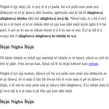
Nígbà tí ẹ̀jẹ̀ àtijọ́ yìí, tí ọ̀rọ̀ rẹ̀ ti yí padà, bá wà pẹ̀lú omi ọmú ọ̀rọ̀
àbíkẹ́yìn rẹ tó jẹ́ àlàwọ̀ tàbí funfun, ìgbéyẹ̀lọ́ náà lè dà bí
àlàgbàwọ̀
àlàgbàwọ̀ àbùkẹ
tàbí àní
àlàgbàwọ̀ àwọ̀ ilẹ̀
. Nítorí náà, tí o bá rí èyí
ní kí o tó bẹ̀rẹ̀ sí ní ní òǹtẹ̀lẹ̀ tàbí ní ọjọ́ kan tàbí méjì lẹ́yìn ìgbà tí ó bá
parí, ó ṣeé ṣe kí ara rẹ nìkan nìyẹn tí ó ń fọ ara rẹ̀ mọ́. Èyí jẹ́ ìdí tí ó
wọ́pọ̀ láti rí
àlàgbàwọ̀ àlàgbàwọ̀ kí òǹtẹ̀lẹ̀ tó wá
.
Ìfọ́jú Nígbà Ìfọ́jú
Ní àárín òǹtẹ̀lẹ̀ rẹ (níṣìí ọjọ́ mẹ́rìnlá kí òǹtẹ̀lẹ̀ rẹ tó bẹ̀rẹ̀), ọlọ́rà rẹ yóò tú
èrò rẹ̀ jáde. Fún àwọn kan, ìlànà yìí lè fa ìfọ́jú kékeré kan
orísun
.
Nígbà tí iye ẹ̀jẹ̀ tuntun, àlàwọ̀ yìí bá wà pẹ̀lú omi ọmú ọ̀rọ̀ àbíkẹ́yìn rẹ
tó jẹ́ àlàwọ̀, tó sì máa ń tàn bíi àwọn èrò tí wọ́n máa ń pè ní àlàwọ̀ ti
ìfọ́jú, ó lè mú kí omi ọmú náà jẹ́ àlàwọ̀ tàbí àlàgbàwọ̀. Èyí sábàá máa ń
jẹ́ ìwú díẹ̀ tí ó sì máa ń pẹ́ fún ọjọ́ kan tàbí méjì.
Ìfọ́jú Nígbà Ìfọ́jú