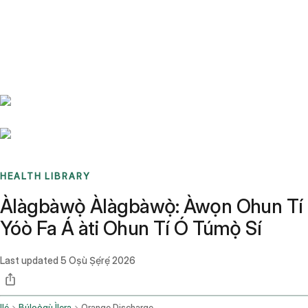
Benchmarks
Stories
FAQ
Sign up / Log in
HEALTH LIBRARY
Àlàgbàwọ̀ Àlàgbàwọ̀: Àwọn Ohun Tí
Yóò Fa Á àti Ohun Tí Ó Túmọ̀ Sí
Last updated
5 Oṣù Ṣẹ́rẹ́ 2026
Ilé
Búlọọ̀gù Ìlera
Orange Discharge