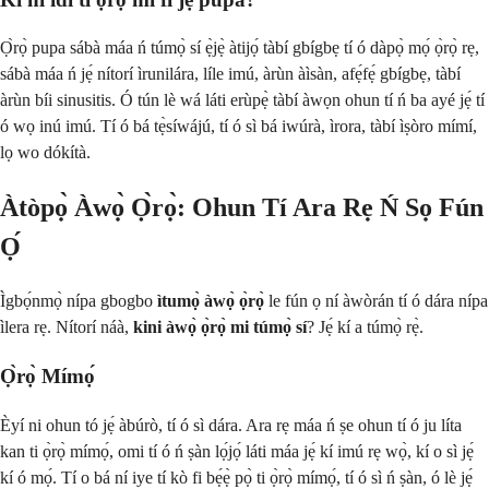
Ọ̀rọ̀ pupa sábà máa ń túmọ̀ sí ẹ̀jẹ̀ àtijọ́ tàbí gbígbẹ tí ó dàpọ̀ mọ́ ọ̀rọ̀ rẹ,
sábà máa ń jẹ́ nítorí ìrunilára, líle imú, àrùn àìsàn, afẹ́fẹ́ gbígbẹ, tàbí
àrùn bíi sinusitis. Ó tún lè wá láti erùpẹ̀ tàbí àwọn ohun tí ń ba ayé jẹ́ tí
ó wọ inú imú. Tí ó bá tẹ̀síwájú, tí ó sì bá iwúrà, ìrora, tàbí ìṣòro mímí,
lọ wo dókítà.
Àtòpọ̀ Àwọ̀ Ọ̀rọ̀: Ohun Tí Ara Rẹ Ń Sọ Fún
Ọ́
Ìgbọ́nmọ̀ nípa gbogbo
ìtumọ̀ àwọ̀ ọ̀rọ̀
le fún ọ ní àwòrán tí ó dára nípa
ìlera rẹ. Nítorí náà,
kini àwọ̀ ọ̀rọ̀ mi túmọ̀ sí
? Jẹ́ kí a túmọ̀ rẹ̀.
Ọ̀rọ̀ Mímọ́
Èyí ni ohun tó jẹ́ àbúrò, tí ó sì dára. Ara rẹ máa ń ṣe ohun tí ó ju líta
kan ti ọ̀rọ̀ mímọ́, omi tí ó ń ṣàn lọ́jọ́ láti máa jẹ́ kí imú rẹ wọ̀, kí o sì jẹ́
kí ó mọ́. Tí o bá ní iye tí kò fi bẹ́ẹ̀ pọ̀ ti ọ̀rọ̀ mímọ́, tí ó sì ń ṣàn, ó lè jẹ́