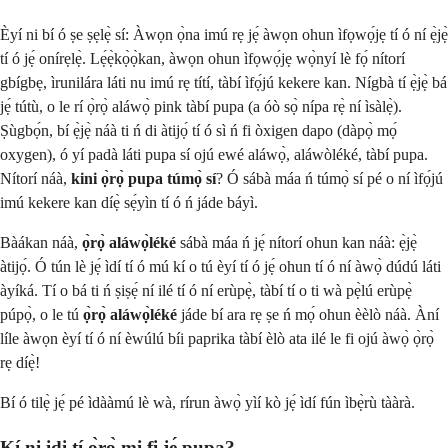
Èyí ni bí ó ṣe ṣẹlẹ̀ sí: Àwọn ọ̀na imú rẹ jẹ́ àwọn ohun ìfọwọ́jẹ tí ó ní ẹ̀jẹ̀
tí ó jẹ́ onírẹlẹ̀. Lẹ́ẹ̀kọ̀ọ̀kan, àwọn ohun ìfọwọ́jẹ wọ̀nyí lè fọ́ nítorí
gbígbẹ, ìrunilára láti nu imú rẹ títí, tàbí ìfọ́jú kekere kan. Nígbà tí ẹ̀jẹ̀ bá
jẹ́ tútù, o le rí ọ̀rọ̀ aláwọ̀ pink tàbí pupa (a óò sọ̀ nípa rẹ̀ ní ìsàlẹ̀).
Ṣùgbọ́n, bí ẹ̀jẹ̀ náà ti ń di àtijọ́ tí ó sì ń fi òxigen dapo (dàpọ̀ mọ́
oxygen), ó yí padà láti pupa sí ojú ewé aláwọ̀, aláwòléké, tàbí pupa.
Nítorí náà,
kini ọ̀rọ̀ pupa túmọ̀ sí
? Ó sábà máa ń túmọ̀ sí pé o ní ìfọ́jú
imú kekere kan díẹ̀ sẹ́yìn tí ó ń jáde báyì.
Bàákan náà,
ọ̀rọ̀ aláwọ̀léké
sábà máa ń jẹ́ nítorí ohun kan náà: ẹ̀jẹ̀
àtijọ́. Ó tún lè jẹ́ ìdí tí ó mú kí o tú èyí tí ó jẹ́ ohun tí ó ní àwọ̀ dúdú láti
àyíká. Tí o bá ti ń ṣiṣẹ́ ní ilé tí ó ní erùpẹ̀, tàbí tí o ti wà pẹ̀lú erùpẹ̀
púpọ̀, o le tú
ọ̀rọ̀ aláwọ̀léké
jáde bí ara rẹ ṣe ń mọ́ ohun èèlò náà. Àní
líle àwọn èyí tí ó ní èwúlú bíi paprika tàbí èlò ata ilé le fi ojú àwọ̀ ọ̀rọ̀
rẹ díẹ̀!
Bí ó tilẹ̀ jẹ́ pé ìdààmú lè wà, rírun àwọ̀ yìí kò jẹ́ ìdí fún ìbẹ̀rù tààrà.
Kí ni idi tí ọ̀rọ̀ mi fi jẹ́ pupa?