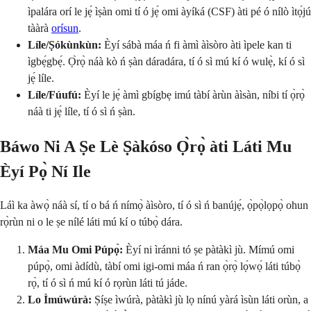
ìpalára orí le jẹ́ ìṣàn omi tí ó jẹ́ omi àyíká (CSF) àti pé ó nílò ìtọ́jú
tààrà
orísun
.
Líle/Ṣókùnkùn:
Èyí sábà máa ń fi àmì àìsòro àti ìpele kan ti
ìgbẹ́gbẹ́. Ọ̀rọ̀ náà kò ń ṣàn dáradára, tí ó sì mú kí ó wulẹ̀, kí ó sì
jẹ́ líle.
Líle/Fúufú:
Èyí le jẹ́ àmì gbígbẹ imú tàbí àrùn àìsàn, níbi tí ọ̀rọ̀
náà ti jẹ́ líle, tí ó sì ń ṣàn.
Báwo Ni A Ṣe Lè Ṣàkóso Ọ̀rọ̀ àti Láti Mu
Èyí Pọ̀ Ní Ile
Láì ka àwọ̀ náà sí, tí o bá ń nímọ̀ àìsòro, tí ó sì ń banújẹ́, ọ̀pọ̀lọpọ̀ ohun
rọ̀rùn ni o le ṣe nílé láti mú kí o túbọ̀ dára.
Máa Mu Omi Púpọ̀:
Èyí ni ìránni tó ṣe pàtàkì jù. Mímú omi
púpọ̀, omi àdídù, tàbí omi igi-omi máa ń ran ọ̀rọ̀ lọ́wọ́ láti túbọ̀
rọ̀, tí ó sì ń mú kí ó rọrùn láti tú jáde.
Lo Ìmúwúrà:
Ṣíṣe ìwúrà, pàtàkì jù lọ nínú yàrá ìsùn láti orùn, a