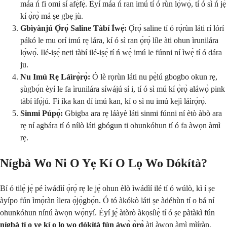
máa ń fi omi sí afẹ́fẹ́. Èyí máa ń ran imú tí ó rùn lọ́wọ́, tí ó sì ń jẹ́
kí ọ̀rọ̀ má ṣe gbẹ jù.
Gbìyànjú Ọ̀rọ̀ Saline Tàbí Ìwẹ̀:
Ọ̀rọ̀ saline tí ó rọ̀rùn láti rí lórí
pákó le mu orí imú rẹ lára, kí ó sì ran ọ̀rọ̀ líle àti ohun ìrunilára
lọ́wọ́. Ilé-iṣẹ́ neti tàbí ilé-iṣẹ́ tí ń wẹ̀ imú le fúnni ní ìwẹ̀ tí ó dára
ju.
Nu Imú Rẹ Láìrọ̀rọ̀:
Ó lè rọrùn láti nu pẹ̀lú gbogbo okun rẹ,
ṣùgbọ́n èyí le fa ìrunilára síwájú sí i, tí ó sì mú kí ọ̀rọ̀ aláwọ̀ pink
tàbí ìfọ́jú. Fi ìka kan dí imú kan, kí o sì nu imú kejì láìrọ̀rọ̀.
Sinmi Púpọ̀:
Gbigba ara rẹ láàyè láti sinmi fúnni ní ètò àbò ara
rẹ ní agbára tí ó nílò láti gbógun ti ohunkóhun tí ó fa àwọn àmì
rẹ.
Nígbà Wo Ni O Yẹ Kí O Lọ Wo Dókítà?
Bí ó tilẹ̀ jẹ́ pé ìwádìí ọ̀rọ̀ rẹ le jẹ́ ohun èlò ìwádìí ilé tí ó wúlò, kì í ṣe
àyípo fún ìmọ̀ràn ìlera ọ̀jọ̀gbọ́n. Ó tó àkókò láti ṣe àdéhùn tí o bá ní
ohunkóhun nínú àwọn wọ̀nyí. Èyí jẹ́ àtòrò àkọsílẹ̀ tí ó ṣe pàtàkì fún
nígbà tí o yẹ kí o lọ wo dókítà fún àwọ̀ ọ̀rọ̀
àti àwọn àmì mìíràn.