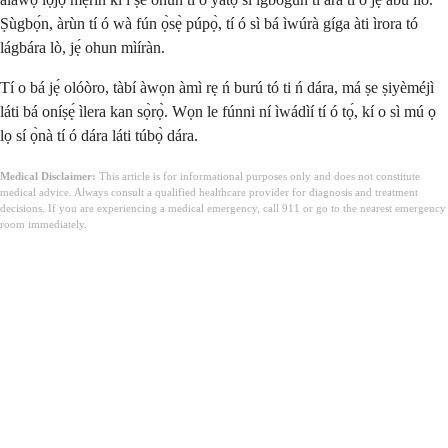
Ṣùgbọ́n, àrùn tí ó wà fún ọ̀sẹ̀ púpọ̀, tí ó sì bá ìwúrà gíga àti ìrora tó
lágbára lò, jẹ́ ohun mìíràn.
Tí o bá jẹ́ olóòro, tàbí àwọn àmì rẹ ń burú tó ti ń dára, má ṣe ṣiyèméjì
láti bá oníṣẹ́ ìlera kan sọ̀rọ̀. Wọn le fúnni ní ìwádìí tí ó tọ́, kí o sì mú ọ
lọ sí ọ̀nà tí ó dára láti túbọ̀ dára.
Medical Disclaimer:
This article is for informational purposes only and does not constitute
medical advice. Always consult a qualified healthcare provider for diagnosis and treatment
decisions. If you are experiencing a medical emergency, call 911 or go to the nearest emergency
room immediately.