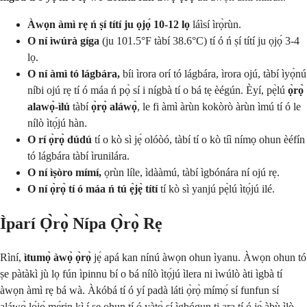
Àwọn àmì rẹ ń ṣí títí ju ọjọ́ 10-12 lọ
láìsí ìrọ̀rùn.
O ní ìwúrà gíga
(ju 101.5°F tàbí 38.6°C) tí ó ń ṣí títí ju ọjọ́ 3-4
lọ.
O ní àmì tó lágbára,
bíi ìrora orí tó lágbára, ìrora ojú, tàbí ìyọ̀nú
níbi ojú rẹ tí ó máa ń pọ̀ sí i nígbà tí o bá tẹ èégún. Èyí, pẹ̀lú
ọ̀rọ̀
alawọ̀-ìlú
tàbí
ọ̀rọ̀ aláwọ̀
, le fi àmì àrùn kokòrò àrùn ìmú tí ó le
nílò ìtọ́jú hàn.
O rí ọ̀rọ̀ dúdú
tí o kò sì jẹ́ olóòó, tàbí tí o kò tíì nímọ ohun èéfín
tó lágbára tàbí ìrunilára.
O ní ìṣòro mímí,
ọrùn líle, ìdààmú, tàbí ìgbónára ní ojú rẹ.
O ní ọ̀rọ̀ tí ó máa ń tú ẹ̀jẹ̀ títí
tí kò sì yanjú pẹ̀lú ìtọ́jú ilé.
Ìparí Ọ̀rọ̀ Nípa Ọ̀rọ̀ Rẹ
Rìní,
ìtumọ̀ àwọ̀ ọ̀rọ̀
jẹ́ apá kan nínú àwọn ohun ìyanu. Àwọn ohun tó
ṣe pàtàkì jù lọ fún ìpinnu bí o bá nílò ìtọ́jú ìlera ni ìwúlò àti ìgbà tí
àwọn àmì rẹ bá wà. Àkóbá tí ó yí padà láti ọ̀rọ̀ mímọ́ sí funfun sí
aláwọ̀ lọ́jọ́ mẹ́rin kì í ṣe ohun tí ó yàtọ̀ sí ìgbógun ti ara tí ó jẹ́ àbù ìlò.