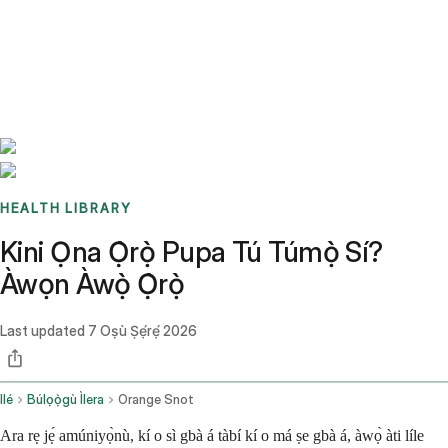
Benchmarks
Stories
FAQ
Sign up / Log in
HEALTH LIBRARY
Kini Ọna Ọ̀rọ̀ Pupa Tú Túmọ̀ Sí?
Àwọn Àwọ̀ Ọ̀rọ̀
Last updated
7 Oṣù Ṣẹ́rẹ́ 2026
Ilé
Búlọọ̀gù Ìlera
Orange Snot
Ara rẹ jẹ́ amúniyọ̀nù, kí o sì gbà á tàbí kí o má ṣe gbà á, àwọ̀ àti líle