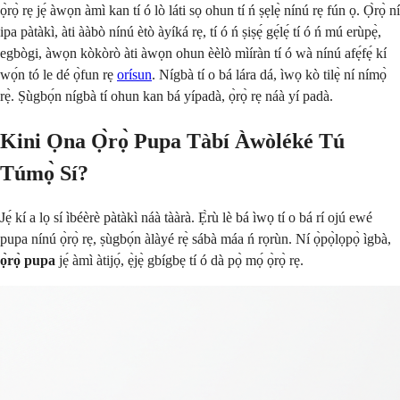
ọ̀rọ̀ rẹ jẹ́ àwọn àmì kan tí ó lò láti sọ ohun tí ń ṣẹlẹ̀ nínú rẹ fún ọ. Ọ̀rọ̀ ní
ipa pàtàkì, àti ààbò nínú ètò àyíká rẹ, tí ó ń ṣiṣẹ́ gẹ́lẹ́ tí ó ń mú erùpẹ̀,
egbògi, àwọn kòkòrò àti àwọn ohun èèlò mìíràn tí ó wà nínú afẹ́fẹ́ kí
wọ́n tó le dé ọ̀fun rẹ
orísun
. Nígbà tí o bá lára dá, ìwọ kò tilẹ̀ ní nímọ̀
rẹ̀. Ṣùgbọ́n nígbà tí ohun kan bá yípadà, ọ̀rọ̀ rẹ náà yí padà.
Kini Ọna Ọ̀rọ̀ Pupa Tàbí Àwòléké Tú
Túmọ̀ Sí?
Jẹ́ kí a lọ sí ìbéèrè pàtàkì náà tààrà. Ẹ̀rù lè bá ìwọ tí o bá rí ojú ewé
pupa nínú ọ̀rọ̀ rẹ, ṣùgbọ́n àlàyé rẹ̀ sábà máa ń rọrùn. Ní ọ̀pọ̀lọpọ̀ ìgbà,
ọ̀rọ̀ pupa
jẹ́ àmì àtijọ́, ẹ̀jẹ̀ gbígbẹ tí ó dà pọ̀ mọ́ ọ̀rọ̀ rẹ.