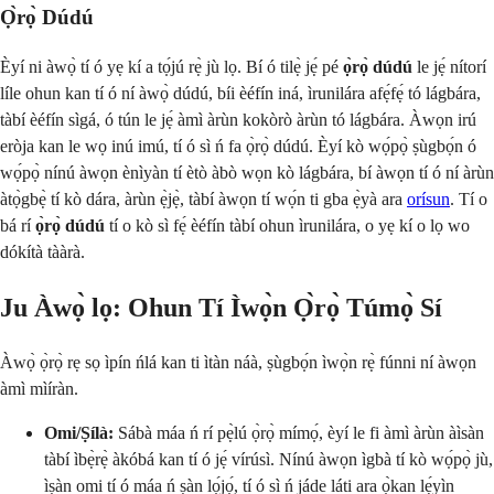
Ọ̀rọ̀ Dúdú
Èyí ni àwọ̀ tí ó yẹ kí a tọ́jú rẹ̀ jù lọ. Bí ó tilẹ̀ jẹ́ pé
ọ̀rọ̀ dúdú
le jẹ́ nítorí
líle ohun kan tí ó ní àwọ̀ dúdú, bíi èéfín iná, ìrunilára afẹ́fẹ́ tó lágbára,
tàbí èéfín sìgá, ó tún le jẹ́ àmì àrùn kokòrò àrùn tó lágbára. Àwọn irú
eròja kan le wọ inú imú, tí ó sì ń fa ọ̀rọ̀ dúdú. Èyí kò wọ́pọ̀ ṣùgbọ́n ó
wọ́pọ̀ nínú àwọn ènìyàn tí ètò àbò wọn kò lágbára, bí àwọn tí ó ní àrùn
àtọ̀gbẹ̀ tí kò dára, àrùn ẹ̀jẹ̀, tàbí àwọn tí wọ́n ti gba ẹ̀yà ara
orísun
. Tí o
bá rí
ọ̀rọ̀ dúdú
tí o kò sì fẹ́ èéfín tàbí ohun ìrunilára, o yẹ kí o lọ wo
dókítà tààrà.
Ju Àwọ̀ lọ: Ohun Tí Ìwọ̀n Ọ̀rọ̀ Túmọ̀ Sí
Àwọ̀ ọ̀rọ̀ rẹ sọ ìpín ńlá kan ti ìtàn náà, ṣùgbọ́n ìwọ̀n rẹ̀ fúnni ní àwọn
àmì mìíràn.
Omi/Ṣílà:
Sábà máa ń rí pẹ̀lú ọ̀rọ̀ mímọ́, èyí le fi àmì àrùn àìsàn
tàbí ìbẹ̀rẹ̀ àkóbá kan tí ó jẹ́ vírúsì. Nínú àwọn ìgbà tí kò wọ́pọ̀ jù,
ìṣàn omi tí ó máa ń ṣàn lọ́jọ́, tí ó sì ń jáde láti ara ọ̀kan lẹ́yìn