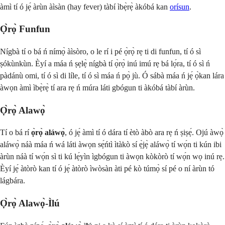
àmì tí ó jẹ́ àrùn àìsàn (hay fever) tàbí ìbẹ̀rẹ̀ àkóbá kan
orísun
.
Ọ̀rọ̀ Funfun
Nígbà tí o bá ń nímọ̀ àìsòro, o le rí i pé ọ̀rọ̀ rẹ ti di funfun, tí ó sì
ṣókùnkùn. Èyí a máa ń ṣẹlẹ̀ nígbà tí ọ̀rọ̀ inú imú rẹ bá lọ́ra, tí ó sì ń
pàdánù omi, tí ó sì di líle, tí ó sì máa ń pọ̀ jù. Ó sábà máa ń jẹ́ ọ̀kan lára
àwọn àmì ìbẹ̀rẹ̀ tí ara rẹ ń múra láti gbógun ti àkóbá tàbí àrùn.
Ọ̀rọ̀ Alawọ̀
Tí o bá rí
ọ̀rọ̀ aláwọ̀
, ó jẹ́ àmì tí ó dára tí ètò àbò ara rẹ ń ṣiṣẹ́. Ojú àwọ̀
aláwọ̀ náà máa ń wá láti àwọn sẹ́ńtì ìtàkò sí ẹ̀jẹ̀ aláwọ̀ tí wọ́n ti kún ibi
àrùn náà tí wọ́n sì ti kú lẹ́yìn ìgbógun ti àwọn kòkòrò tí wọ́n wọ inú rẹ.
Èyí jẹ́ àtòrò kan tí ó jẹ́ àtòrò ìwòsàn àti pé kò túmọ̀ sí pé o ní àrùn tó
lágbára.
Ọ̀rọ̀ Alawọ̀-Ìlú