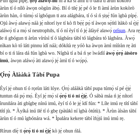
Fún ìgbà pípẹ́,
ọ̀rọ̀ aláwọ̀-ìlú
ni a kà sí àmì tí ó dára ti àrùn kokòrò
àrùn tí ó nílò àwọn oògùn àbọ̀. Bí ó tilẹ̀ jẹ́ pé ó le fi àmì àrùn kokòrò
àrùn hàn, ó túmọ̀ sí ìgbógun ti ara alágbára, tí ó sì ń ṣiṣẹ́ fún ìgbà pípẹ́.
Ojú àwọ̀ alawọ̀ náà jẹ́ nítorí iye tí kò fi bẹ́ẹ̀ pọ̀ tí àwọn sẹ́ńtì ìtàkò sí ẹ̀jẹ̀
aláwọ̀ tí a mọ̀ sí neutrophils, tí ó ní èyí tí ó jẹ́ àlàyé alawọ̀
orísun
. Ara rẹ
le ń gbógun ti àrùn vírúsì tí ó lágbára tàbí tó lágbára tó lágbára. Àwọ̀
nìkan kò tó láti pinnu ìdí náà; dókítà rẹ yóò ka àwọn àmì mìíràn rẹ àti
bí o ti ń lára dá fún ìgbà wo. Nígbà tí a bá ń ṣe ìwádìí
àwọ̀ ọ̀rọ̀ àìsòro
imú
, àwọn aláwọ̀ àti alawọ̀ jẹ́ àmì tí ó wọ́pọ̀.
Ọ̀rọ̀ Àlààkà Tàbí Pupa
Èyí jẹ́ ohun tí ó rọrùn láti lóye. Ọ̀rọ̀ aláàkà tàbí pupa túmọ̀ sí pé ẹ̀jẹ̀
tuntun dá pọ̀ mọ́. Èyí jẹ́ mọ̀ sí
ọ̀rọ̀ tí ó ní ẹ̀jẹ̀
. Ó sábà máa ń jẹ́ nítorí
ìrunilára àti gbígbẹ nínú imú, èyí tí ó le jẹ́ ìdí fún: * Líle imú rẹ títí tàbí
títí jù. * Àyíká inú ilé tí ó gbẹ (pàtàkì ní ìgbà òtútù). * Àrùn àìsàn tàbí
àrùn tí ó mú ìgbónára wá. * Ìpalára kekere tàbí ìfọ́jú inú imú rẹ.
Rírun díẹ̀ ti
ọ̀rọ̀ tí ó ní ẹ̀jẹ̀
kò jẹ́ ohun ńlá.