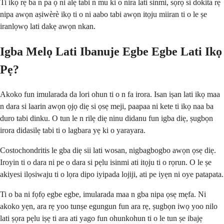
Ti ikọ rẹ ba n pa ọ ni alẹ tabi n mu ki o nira lati sinmi, sọrọ si dokita rẹ
nipa awọn aṣiwèrè ikọ ti o ni aabo tabi awọn itọju miiran ti o le ṣe
iranlọwọ lati dakẹ awọn nkan.
Igba Melọ Lati Ibanuje Egbe Egbe Lati Ikọ
Pẹ?
Akoko fun imularada da lori ohun ti o n fa irora. Isan iṣan lati ikọ maa
n dara si laarin awọn ọjọ diẹ si ọsẹ meji, paapaa ni kete ti ikọ naa ba
duro tabi dinku. O tun le n rilẹ diẹ ninu didanu fun igba diẹ, ṣugbọn
irora didasilẹ tabi ti o lagbara yẹ ki o yarayara.
Costochondritis le gba diẹ sii lati wosan, nigbagbogbo awọn ọsẹ diẹ.
Iroyin ti o dara ni pe o dara si pẹlu isinmi ati itọju ti o rọrun. O le ṣe
akiyesi ilọsiwaju ti o lọra dipo iyipada lojiji, ati pe iyẹn ni oye patapata.
Ti o ba ni fọfọ egbe egbe, imularada maa n gba nipa ọsẹ mẹfa. Ni
akoko yẹn, ara rẹ yoo tunṣe egungun fun ara rẹ, ṣugbọn iwọ yoo nilo
lati ṣọra pẹlu iṣẹ ti ara ati yago fun ohunkohun ti o le tun ṣe ibajẹ