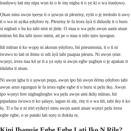
iranlọwọ lati mọ nipa wọn ki o le mọ nigba ti o yẹ ki o wa iranlọwọ.
Ọkan ninu awọn iṣeeṣe ti o ṣọwọn ni pleurisy, eyiti o jẹ iredodo ti awọ
ti o wa ni ayika ẹdọforo rẹ. Pleurisy le fa irora àyà ti didasilẹ ti o buru
si nigbati o ba kọ tabi nmi ni jinlẹ. O maa n wa pẹlu awọn aami aisan
miiran bii iba tabi iṣoro mimi, ati pe o maa n nilo iṣiro iṣoogun.
Idi miiran ti ko wọpọ ni akoran ẹdọforo, bii pneumonia, ti o ti ni
iwuwo to lati ni ibinu si odi àyà tabi paapaa pleura. Ni awọn ọran
wọnyi, irora naa kii ṣe ti a ya sọtọ si awọn egbe ṣugbọn o jẹ apakan ti
idalaba ti aisan.
Ni awọn igba ti o ṣọwọn pupọ, awọn ipo bii awọn èèmọ ẹdọforo tabi
awọn arun egungun le fa irora egbe egbe ti o buru si pẹlu ikọ. Awọn
ipo wọnyi fere nigbagbogbo wa pẹlu awọn ami ikilọ miiran, bii
pipadanu iwuwo ti ko ṣalaye, lagun ni alẹ, rirẹ ti o wa titi, tabi ikọ ti ko
lọ. Ti o ba n ni iriri eyikeyi ninu awọn aami aisan wọnyi pẹlu irora
egbe egbe, o ṣe pataki lati sọrọ si dokita rẹ.
Kini Ibanuje Egbe Egbe Lati Ikọ N Rilẹ?