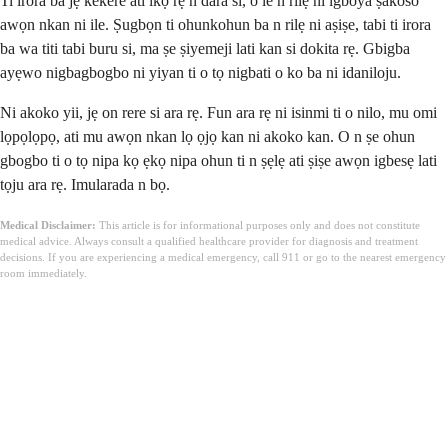
Ti irora ba jẹ kekere ati ikọ rẹ n dara si, o le n rilẹ ni igboya ṣakoso
awọn nkan ni ile. Ṣugbọn ti ohunkohun ba n rilẹ ni aṣiṣe, tabi ti irora
ba wa titi tabi buru si, ma ṣe ṣiyemeji lati kan si dokita rẹ. Gbigba
ayẹwo nigbagbogbo ni yiyan ti o tọ nigbati o ko ba ni idaniloju.
Ni akoko yii, jẹ on rere si ara rẹ. Fun ara rẹ ni isinmi ti o nilo, mu omi
lọpọlọpọ, ati mu awọn nkan lọ ọjọ kan ni akoko kan. O n ṣe ohun
gbogbo ti o tọ nipa kọ ẹkọ nipa ohun ti n ṣẹlẹ ati ṣiṣe awọn igbesẹ lati
tọju ara rẹ. Imularada n bọ.
Medical Disclaimer:
This article is for informational purposes only and does not constitute
medical advice. Always consult a qualified healthcare provider for diagnosis and treatment
decisions. If you are experiencing a medical emergency, call 911 or go to the nearest emergency
room immediately.