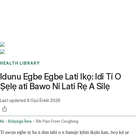
Benchmarks
Stories
FAQ
Sign up / Log in
HEALTH LIBRARY
Idunu Egbe Egbe Lati Ikọ: Idi Ti O
Ṣẹlẹ ati Bawo Ni Lati Rẹ A Silẹ
Last updated
9 Oṣù Èrèlè 2026
Ilé
Búlọọ̀gù Ìlera
Rib Pain From Coughing
Ti awọn egbe rẹ ba n dun tabi o n banuje lẹhin ikọlu kan, iwọ kii ṣe