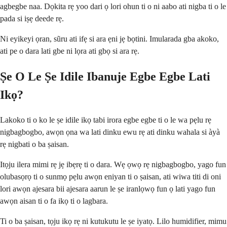
agbegbe naa. Dọkita rẹ yoo dari ọ lori ohun ti o ni aabo ati nigba ti o le
pada si iṣẹ deede rẹ.
Ni eyikeyi ọran, sũru ati ifẹ si ara ẹni jẹ bọtini. Imularada gba akoko,
ati pe o dara lati gbe ni lọra ati gbọ si ara rẹ.
Ṣe O Le Ṣe Idile Ibanuje Egbe Egbe Lati
Ikọ?
Lakoko ti o ko le ṣe idile ikọ tabi irora egbe egbe ti o le wa pẹlu rẹ
nigbagbogbo, awọn ọna wa lati dinku ewu rẹ ati dinku wahala si àyà
rẹ nigbati o ba ṣaisan.
Itọju ilera mimi rẹ jẹ ibẹrẹ ti o dara. Wẹ ọwọ rẹ nigbagbogbo, yago fun
olubasọrọ ti o sunmọ pẹlu awọn eniyan ti o ṣaisan, ati wiwa titi di oni
lori awọn ajesara bii ajesara aarun le ṣe iranlọwọ fun ọ lati yago fun
awọn aisan ti o fa ikọ ti o lagbara.
Ti o ba ṣaisan, tọju ikọ rẹ ni kutukutu le ṣe iyatọ. Lilo humidifier, mimu