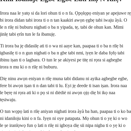
Irora naa le yatọ si da lori ohun ti o n fa. Ọpọlọpọ eniyan ṣe apejuwe rẹ
bi irora didan tabi irora ti o n tan kaakiri awọn ẹgbẹ tabi iwaju àyà. O
le n rilẹ ni buburu nigbati o ba n yipada, tẹ, tabi de ohun kan. Mimi
jinlẹ tabi ẹrín tun le fa ibanujẹ.
Ti irora ba jẹ didasilẹ ati ti o wa ni aaye kan, paapaa ti o ba n rilẹ bi
igbasilẹ ti o n gun nigbati o ba n gbe tabi nmi, iyẹn le daba fọfọ tabi
ibinu iṣan ti o lagbara. O tun le ṣe akiyesi pe titẹ ni rọra si agbegbe
irora n mu ki o n rilẹ ni buburu.
Diẹ ninu awọn eniyan n rilẹ muna tabi didanu ni ayika agbegbe egbe,
fere bi awọn iṣan ti n dan tabi ti lu. Eyi jẹ deede ti isan iṣan. Irora naa
le bẹrẹ ni rọra ati ki o pọ si ni diėdiė ni awọn ọjọ diẹ bi ikọ naa
tẹsiwaju.
O tun wọpọ lati n rilẹ aniyan nigbati irora àyà ba han, paapaa ti o ko ba
ni idaniloju kini o n fa. Iyẹn ni oye patapata. Mọ ohun ti o yẹ ki o wo
le ṣe iranlọwọ fun ọ lati n rilẹ ni igboya diẹ sii nipa nigba ti o yẹ ki o