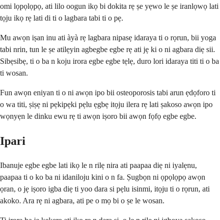
omi lọpọlọpọ, ati lilo oogun ikọ bi dokita rẹ ṣe yẹwo le ṣe iranlọwọ lati
tọju ikọ rẹ lati di ti o lagbara tabi ti o pẹ.
Mu awọn iṣan inu ati àyà rẹ lagbara nipasẹ idaraya ti o rọrun, bii yoga
tabi nrin, tun le ṣe atilẹyin agbegbe egbe rẹ ati jẹ ki o ni agbara diẹ sii.
Sibẹsibẹ, ti o ba n koju irora egbe egbe tẹlẹ, duro lori idaraya titi ti o ba
ti wosan.
Fun awọn eniyan ti o ni awọn ipo bii osteoporosis tabi arun ẹdọforo ti
o wa titi, ṣiṣẹ ni pẹkipẹki pẹlu ẹgbẹ itọju ilera rẹ lati ṣakoso awọn ipo
wọnyẹn le dinku ewu rẹ ti awọn iṣoro bii awọn fọfọ egbe egbe.
Ipari
Ibanuje egbe egbe lati ikọ le n rilẹ nira ati paapaa diẹ ni iyalẹnu,
paapaa ti o ko ba ni idaniloju kini o n fa. Ṣugbọn ni ọpọlọpọ awọn
ọran, o jẹ iṣoro igba diẹ ti yoo dara si pẹlu isinmi, itọju ti o rọrun, ati
akoko. Ara rẹ ni agbara, ati pe o mọ bi o ṣe le wosan.