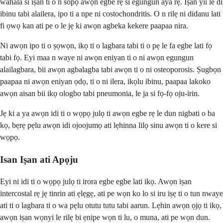
wahala si iṣan ti o n sopọ awọn egbe rẹ si egungun àyà rẹ. Iṣan yii le di
ibinu tabi alailera, ipo ti a npe ni costochondritis. O n rilẹ ni didanu lati
fi ọwọ kan ati pe o le jẹ ki awọn agbeka kekere paapaa nira.
Ni awọn ipo ti o ṣọwọn, ikọ ti o lagbara tabi ti o pẹ le fa egbe lati fọ
tabi fọ. Eyi maa n waye ni awọn eniyan ti o ni awọn egungun
alailagbara, bii awọn agbalagba tabi awọn ti o ni osteoporosis. Ṣugbọn
paapaa ni awọn eniyan ọdọ, ti o ni ilera, ikọlu ibinu, paapaa lakoko
awọn aisan bii ikọ ologbo tabi pneumonia, le ja si fọ-fọ oju-irin.
Jẹ ki a ya awọn idi ti o wọpọ julọ ti awọn egbe rẹ le dun nigbati o ba
kọ, bẹrẹ pẹlu awọn idi ojoojumọ ati lẹhinna lilọ sinu awọn ti o kere si
wọpọ.
Isan Iṣan ati Apọju
Eyi ni idi ti o wọpọ julọ ti irora egbe egbe lati ikọ. Awọn iṣan
intercostal rẹ jẹ tinrin ati ẹlẹgẹ, ati pe wọn ko lo si iru iṣẹ ti o tun nwaye
ati ti o lagbara ti o wa pẹlu otutu tutu tabi aarun. Lẹhin awọn ọjọ ti ikọ,
awọn iṣan wọnyi le rilẹ bi ẹnipe wọn ti lu, o muna, ati pe wọn dun.