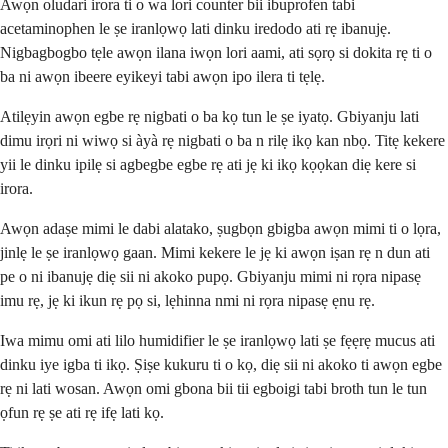
Awọn oludari irora ti o wa lori counter bii ibuprofen tabi
acetaminophen le ṣe iranlọwọ lati dinku iredodo ati rẹ ibanujẹ.
Nigbagbogbo tẹle awọn ilana iwọn lori aami, ati sọrọ si dokita rẹ ti o
ba ni awọn ibeere eyikeyi tabi awọn ipo ilera ti tẹlẹ.
Atilẹyin awọn egbe rẹ nigbati o ba kọ tun le ṣe iyatọ. Gbiyanju lati
dimu irọri ni wiwọ si àyà rẹ nigbati o ba n rilẹ ikọ kan nbọ. Titẹ kekere
yii le dinku ipilẹ si agbegbe egbe rẹ ati jẹ ki ikọ kọọkan diẹ kere si
irora.
Awọn adaṣe mimi le dabi alatako, ṣugbọn gbigba awọn mimi ti o lọra,
jinlẹ le ṣe iranlọwọ gaan. Mimi kekere le jẹ ki awọn iṣan rẹ n dun ati
pe o ni ibanujẹ diẹ sii ni akoko pupọ. Gbiyanju mimi ni rọra nipasẹ
imu rẹ, jẹ ki ikun rẹ pọ si, lẹhinna nmi ni rọra nipasẹ ẹnu rẹ.
Iwa mimu omi ati lilo humidifier le ṣe iranlọwọ lati ṣe fẹẹrẹ mucus ati
dinku iye igba ti ikọ. Ṣiṣe kukuru ti o kọ, diẹ sii ni akoko ti awọn egbe
rẹ ni lati wosan. Awọn omi gbona bii tii egboigi tabi broth tun le tun
ọfun rẹ ṣe ati rẹ ifẹ lati kọ.