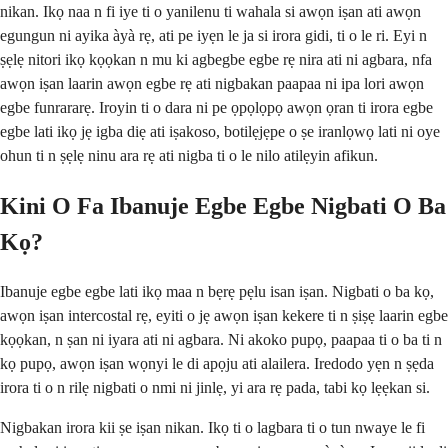
nikan. Ikọ naa n fi iye ti o yanilenu ti wahala si awọn iṣan ati awọn
egungun ni ayika àyà rẹ, ati pe iyẹn le ja si irora gidi, ti o le ri. Eyi n
ṣẹlẹ nitori ikọ kọọkan n mu ki agbegbe egbe rẹ nira ati ni agbara, nfa
awọn iṣan laarin awọn egbe rẹ ati nigbakan paapaa ni ipa lori awọn
egbe funrararẹ. Iroyin ti o dara ni pe ọpọlọpọ awọn ọran ti irora egbe
egbe lati ikọ jẹ igba diẹ ati iṣakoso, botilẹjẹpe o ṣe iranlọwọ lati ni oye
ohun ti n ṣẹlẹ ninu ara rẹ ati nigba ti o le nilo atilẹyin afikun.
Kini O Fa Ibanuje Egbe Egbe Nigbati O Ba
Kọ?
Ibanuje egbe egbe lati ikọ maa n bẹrẹ pẹlu isan iṣan. Nigbati o ba kọ,
awọn iṣan intercostal rẹ, eyiti o jẹ awọn iṣan kekere ti n ṣiṣẹ laarin egbe
kọọkan, n ṣan ni iyara ati ni agbara. Ni akoko pupọ, paapaa ti o ba ti n
kọ pupọ, awọn iṣan wọnyi le di apọju ati alailera. Iredodo yẹn n ṣẹda
irora ti o n rilẹ nigbati o nmi ni jinlẹ, yi ara rẹ pada, tabi kọ lẹẹkan si.
Nigbakan irora kii ṣe iṣan nikan. Ikọ ti o lagbara ti o tun nwaye le fi