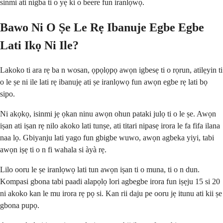
sinmi ati nigba ti o yẹ ki o beere fun iranlọwọ.
Bawo Ni O Ṣe Le Rẹ Ibanuje Egbe Egbe
Lati Ikọ Ni Ile?
Lakoko ti ara rẹ ba n wosan, ọpọlọpọ awọn igbesẹ ti o rọrun, atilẹyin ti
o le ṣe ni ile lati rẹ ibanujẹ ati ṣe iranlọwọ fun awọn egbe rẹ lati bọ
sipo.
Ni akọkọ, isinmi jẹ ọkan ninu awọn ohun pataki julọ ti o le ṣe. Awọn
iṣan ati iṣan rẹ nilo akoko lati tunṣe, ati titari nipasẹ irora le fa fifa ilana
naa lọ. Gbiyanju lati yago fun gbigbe wuwo, awọn agbeka yiyi, tabi
awọn iṣẹ ti o n fi wahala si àyà rẹ.
Lilo ooru le ṣe iranlọwọ lati tun awọn iṣan ti o muna, ti o n dun.
Kompasi gbona tabi paadi alapọlọ lori agbegbe irora fun iṣẹju 15 si 20
ni akoko kan le mu irora rẹ pọ si. Kan rii daju pe ooru jẹ itunu ati kii ṣe
gbona pupọ.