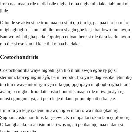
Irora naa maa n rilẹ ni didasilẹ nigbati o ba n gbe ni kiakia tabi nmi ni
jinlẹ.
O tun le ṣe akiyesi pe irora naa pọ si bi ọjọ ti n lọ, paapaa ti o ba n kọ
ni igbagbogbo. Isinmi ati lilo ooru si agbegbe le ṣe iranlọwọ fun awọn
iṣan wọnyi lati gba pada. Ọpọlọpọ eniyan bẹrẹ si rilẹ dara laarin awọn
ọjọ diẹ si ọsẹ kan ni kete ti ikọ naa ba dakẹ.
Costochondritis
Costochondritis waye nigbati iṣan ti o n mu awọn egbe rẹ pọ si
sternum, tabi egungun àyà, ba n iredodo. Ipo yii le dagbasoke lẹhin ikọ
ti o tun nwaye nitori iṣan yẹn n fa ọpọlọpọ ipaya ni gbogbo igba ti odi
àyà rẹ ba n gbe. Irora lati costochondritis maa n rilẹ ni iwaju àyà rẹ,
nitosi egungun àyà, ati pe o le jẹ didanu pupọ nigbati o ba tẹ ẹ.
Iru irora yii le jẹ iyalẹnu ni awọn igba nitori o wa nitosi ọkan rẹ.
Ṣugbọn costochondritis kii ṣe ewu. Ko ni ipa lori ọkan tabi ẹdọforo rẹ.
O kan gba akoko ati isinmi lati wosan, ati pe ibanujẹ maa n dara si
laarin awọn ọsẹ diẹ.