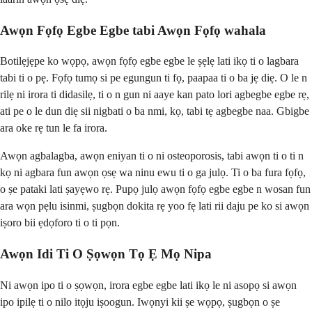
Awọn Fọfọ Egbe Egbe tabi Awọn Fọfọ wahala
Botilẹjẹpe ko wọpọ, awọn fọfọ egbe egbe le ṣẹlẹ lati ikọ ti o lagbara
tabi ti o pẹ. Fọfọ tumọ si pe egungun ti fọ, paapaa ti o ba jẹ diẹ. O le n
rilẹ ni irora ti didasilẹ, ti o n gun ni aaye kan pato lori agbegbe egbe rẹ,
ati pe o le dun diẹ sii nigbati o ba nmi, kọ, tabi tẹ agbegbe naa. Gbigbe
ara oke rẹ tun le fa irora.
Awọn agbalagba, awọn eniyan ti o ni osteoporosis, tabi awọn ti o ti n
kọ ni agbara fun awọn ọsẹ wa ninu ewu ti o ga julọ. Ti o ba fura fọfọ,
o ṣe pataki lati ṣayẹwo rẹ. Pupọ julọ awọn fọfọ egbe egbe n wosan fun
ara wọn pẹlu isinmi, ṣugbọn dokita rẹ yoo fẹ lati rii daju pe ko si awọn
iṣoro bii ẹdọforo ti o ti pọn.
Awọn Idi Ti O Ṣọwọn Tọ Ẹ Mọ Nipa
Ni awọn ipo ti o ṣọwọn, irora egbe egbe lati ikọ le ni asopọ si awọn
ipo ipilẹ ti o nilo itọju iṣoogun. Iwọnyi kii ṣe wọpọ, ṣugbọn o ṣe