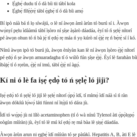
Ẹ̀gbẹ́ dudu tí ó dà bíi tii tàbí kola
Ẹ̀gbẹ́ fífẹ̀ẹ̀rẹ̀ tàbí ẹ̀gbẹ́ tí ó dà bíi amọ̀
Bí ipò náà bá ń lọ síwájú, o lè ní àwọn àmì àrùn tó burú sí i. Àwọn
wọ̀nyí pẹlu ìdààmú tàbí ìṣòro ní ṣíṣe àṣàrò dáadáa, èyí tó ń ṣẹlẹ̀ nítorí
pé àwọn ohun tó ń bà jẹ́ tí ẹdọ̀ rẹ máa ń yọ kúrò ní ẹ̀jẹ̀ rẹ ń bẹ̀rẹ̀ sí í kó.
Nínú àwọn ipò tó burú jù, àwọn ènìyàn kan lè ní àwọn ìṣòro ẹ̀jẹ̀ nítorí
pé ẹdọ̀ ń ṣe àwọn amuaradagba tí ó wúlò fún ṣíṣe ẹ̀jẹ̀. Èyí lè farahàn bíi
ìbàjẹ́ tí ó rọrùn, ẹ̀jẹ̀ ní imú, tàbí ẹ̀jẹ̀ ní àgọ́.
Kí ni ó lè fa iṣẹ́ ẹdọ̀ tó ń ṣẹlẹ̀ ló jijì?
Iṣẹ́ ẹdọ̀ tó ń ṣẹlẹ̀ ló jijì lè ṣẹlẹ̀ nítorí ọ̀pọ̀ ìdí, tí mímọ̀ ìdí náà sì ń ràn
àwọn dókítà lọ́wọ́ láti fúnni ní ìtọ́jú tó dára jù.
Ìdí tó wọ́pọ̀ jù ni lílò acetaminophen (tí ó wà nínú Tylenol àti ọ̀pọ̀lọpọ̀
oògùn mìíràn) jù, èyí tó lè mú kí ẹdọ̀ rẹ má bàa lè ṣiṣẹ́ dáadáa.
Àwọn àrùn arun ni ẹgbẹ́ ìdí mìíràn tó ṣe pàtàkì. Hepatitis A, B, àti E lè