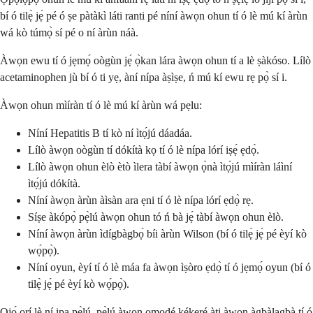
bí ó tilẹ̀ jẹ́ pé ó ṣe pàtàkì láti ranti pé níní àwọn ohun tí ó lè mú kí àrùn
wá kò túmọ̀ sí pé o ní àrùn náà.
Àwọn ewu tí ó jẹmọ́ oògùn jẹ́ ọ̀kan lára àwọn ohun tí a lè ṣàkóso. Lílò
acetaminophen jù bí ó ti yẹ, àní nípa àṣìṣe, ń mú kí ewu rẹ pọ̀ sí i.
Àwọn ohun mìíràn tí ó lè mú kí àrùn wá pẹlu:
Níní Hepatitis B tí kò ní ìtọ́jú dáadáa.
Lílò àwọn oògùn tí dókítà kọ tí ó lè nípa lórí iṣẹ́ ẹdọ̀.
Lílò àwọn ohun èlò ètò ìlera tàbí àwọn ọ̀nà ìtọ́jú mìíràn láìní
ìtọ́jú dókítà.
Níní àwọn àrùn àìsàn ara ẹni tí ó lè nípa lórí ẹdọ̀ rẹ.
Síṣe àkópọ̀ pẹ̀lú àwọn ohun tó ń bà jẹ́ tàbí àwọn ohun èlò.
Níní àwọn àrùn ìdígbàgbọ́ bíi àrùn Wilson (bí ó tilẹ̀ jẹ́ pé èyí kò
wọ́pọ̀).
Níní oyun, èyí tí ó lè máa fa àwọn ìṣòro ẹdọ̀ tí ó jẹmọ́ oyun (bí ó
tilẹ̀ jẹ́ pé èyí kò wọ́pọ̀).
Ọjọ́ orí lè ní ipa pẹ̀lú, pẹ̀lú àwọn ọmọdé kékeré àti àwọn àgbàlagbà tí ó