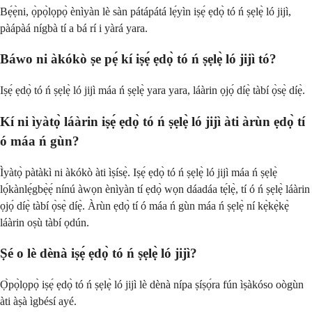
Bẹ́ẹ̀ni, ọ̀pọ̀lọpọ̀ ènìyàn lè sàn pátápátá lẹ́yìn iṣẹ́ ẹdọ̀ tó ń ṣẹlẹ̀ ló jijì,
pàápàá nígbà tí a bá rí i yàrá yara.
Báwo ni àkókò ṣe pẹ́ kí iṣẹ́ ẹdọ̀ tó ń ṣẹlẹ̀ ló jijì tó?
Iṣẹ́ ẹdọ̀ tó ń ṣẹlẹ̀ ló jijì máa ń ṣẹlẹ̀ yara yara, láàrin ọjọ́ díẹ̀ tàbí ọ̀sẹ̀ díẹ̀.
Kí ni ìyàtọ̀ láàrin iṣẹ́ ẹdọ̀ tó ń ṣẹlẹ̀ ló jijì àti àrùn ẹdọ̀ tí
ó máa ń gùn?
Ìyàtọ̀ pàtàkì ni àkókò àti ìṣísẹ̀. Iṣẹ́ ẹdọ̀ tó ń ṣẹlẹ̀ ló jijì máa ń ṣẹlẹ̀
lọ́kànlẹ́gbẹ̀ẹ́ nínú àwọn ènìyàn tí ẹdọ̀ wọn dáadáa tẹ́lẹ̀, tí ó ń ṣẹlẹ̀ láàrin
ọjọ́ díẹ̀ tàbí ọ̀sẹ̀ díẹ̀. Àrùn ẹdọ̀ tí ó máa ń gùn máa ń ṣẹlẹ̀ ní kẹ̀kẹ̀kẹ̀
láàrin oṣù tàbí ọdún.
Ṣé o lè dènà iṣẹ́ ẹdọ̀ tó ń ṣẹlẹ̀ ló jijì?
Ọ̀pọ̀lọpọ̀ iṣẹ́ ẹdọ̀ tó ń ṣẹlẹ̀ ló jijì lè dènà nípa ṣíṣọ́ra fún ìṣàkóso oògùn
àti àṣà ìgbésí ayé.