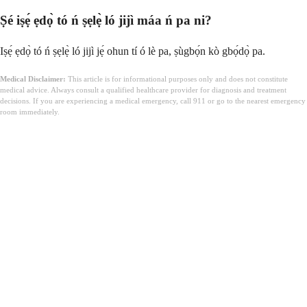
Ṣé iṣẹ́ ẹdọ̀ tó ń ṣẹlẹ̀ ló jijì máa ń pa ni?
Iṣẹ́ ẹdọ̀ tó ń ṣẹlẹ̀ ló jijì jẹ́ ohun tí ó lè pa, ṣùgbọ́n kò gbọ́dọ̀ pa.
Medical Disclaimer:
This article is for informational purposes only and does not constitute
medical advice. Always consult a qualified healthcare provider for diagnosis and treatment
decisions. If you are experiencing a medical emergency, call 911 or go to the nearest emergency
room immediately.