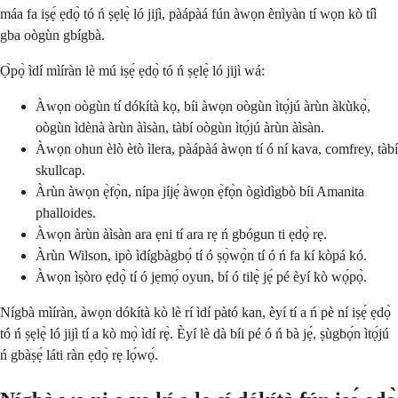
máa fa iṣẹ́ ẹdọ̀ tó ń ṣẹlẹ̀ ló jijì, pàápàá fún àwọn ènìyàn tí wọn kò tíì
gba oògùn gbígbà.
Ọ̀pọ̀ ìdí mìíràn lè mú iṣẹ́ ẹdọ̀ tó ń ṣẹlẹ̀ ló jijì wá:
Àwọn oògùn tí dókítà kọ, bíi àwọn oògùn ìtọ́jú àrùn àkùkọ̀,
oògùn ìdènà àrùn àìsàn, tàbí oògùn ìtọ́jú àrùn àìsàn.
Àwọn ohun èlò ètò ìlera, pàápàá àwọn tí ó ní kava, comfrey, tàbí
skullcap.
Àrùn àwọn ẹ̀fọ̀n, nípa jíjẹ́ àwọn ẹ̀fọ̀n ògìdìgbò bíi Amanita
phalloides.
Àwọn àrùn àìsàn ara ẹni tí ara rẹ ń gbógun ti ẹdọ̀ rẹ.
Àrùn Wilson, ipò ìdígbàgbọ́ tí ó ṣọ̀wọ̀n tí ó ń fa kí kòpá kó.
Àwọn ìṣòro ẹdọ̀ tí ó jẹmọ́ oyun, bí ó tilẹ̀ jẹ́ pé èyí kò wọ́pọ̀.
Nígbà mìíràn, àwọn dókítà kò lè rí ìdí pàtó kan, èyí tí a ń pè ní iṣẹ́ ẹdọ̀
tó ń ṣẹlẹ̀ ló jijì tí a kò mọ̀ ìdí rẹ̀. Èyí lè dà bíi pé ó ń bà jẹ́, ṣùgbọ́n ìtọ́jú
ń gbàṣẹ́ láti ràn ẹdọ̀ rẹ lọ́wọ́.