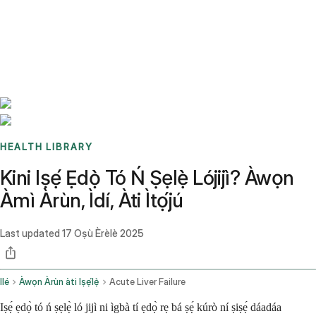
Benchmarks
Stories
FAQ
Sign up / Log in
HEALTH LIBRARY
Kini Iṣẹ́ Ẹdọ̀ Tó Ń Ṣẹlẹ̀ Lójijì? Àwọn
Àmì Àrùn, Ìdí, Àti Ìtọ́jú
Last updated
17 Oṣù Èrèlè 2025
Ilé
Àwọn Àrùn àti Iṣẹ́lẹ̀
Acute Liver Failure
Iṣẹ́ ẹdọ̀ tó ń ṣẹlẹ̀ ló jijì ni ìgbà tí ẹdọ̀ rẹ bá ṣẹ́ kúrò ní ṣiṣẹ́ dáadáa