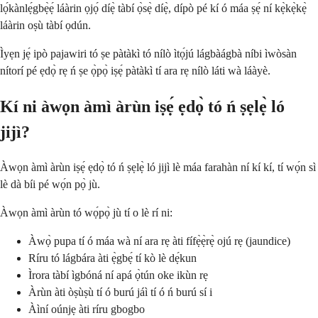
lọ́kànlẹ́gbẹ̀ẹ́ láàrin ọjọ́ díẹ̀ tàbí ọ̀sẹ̀ díẹ̀, dípò pé kí ó máa ṣẹ́ ní kẹ̀kẹ̀kẹ̀
láàrin oṣù tàbí ọdún.
Ìyẹn jẹ́ ipò pajawiri tó ṣe pàtàkì tó nílò ìtọ́jú lágbàágbà níbi ìwòsàn
nítorí pé ẹdọ̀ rẹ ń ṣe ọ̀pọ̀ iṣẹ́ pàtàkì tí ara rẹ nílò láti wà láàyè.
Kí ni àwọn àmì àrùn iṣẹ́ ẹdọ̀ tó ń ṣẹlẹ̀ ló
jijì?
Àwọn àmì àrùn iṣẹ́ ẹdọ̀ tó ń ṣẹlẹ̀ ló jijì lè máa farahàn ní kí kí, tí wọ́n sì
lè dà bíi pé wọ́n pọ̀ jù.
Àwọn àmì àrùn tó wọ́pọ̀ jù tí o lè rí ni:
Àwọ̀ pupa tí ó máa wà ní ara rẹ àti fífẹ̀ẹ̀rẹ̀ ojú rẹ (jaundice)
Ríru tó lágbára àti ẹ̀gbẹ́ tí kò lè dẹ́kun
Ìrora tàbí ìgbóná ní apá ọ̀tún oke ikùn rẹ
Àrùn àti òṣùṣù tí ó burú jáì tí ó ń burú sí i
Àìní oúnjẹ àti ríru gbogbo