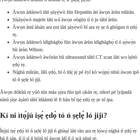
Àwọn àdánwò láti ṣàyẹ̀wò fún Hepatitis àti àwọn àrùn mìíràn.
Ṣíṣàyẹ̀wò majele láti wá àwọn oògùn tí ó ju tàbí àrùn.
Àwọn àmì àìsàn ara ẹni láti ṣàyẹ̀wò bí ara rẹ ṣe ń gbógun ti ẹdọ̀
rẹ.
Àwọn àdánwò ìdígbàgbọ́ fún àwọn àrùn ìdígbàgbọ́ tí ó ṣọ̀wọ̀n
bíi àrùn Wilson.
Àwọn àdánwò àwòrán bíi ultrasound tàbí CT scan láti wo ìṣètò
ẹdọ̀ rẹ.
Nígbà mìíràn, lílò ẹdọ̀, bí ó tilẹ̀ jẹ́ pé èyí kò wọ́pọ̀ nínú àwọn ipò
tó ń ṣẹlẹ̀ ló jijì.
Àwọn dókítà rẹ yóò tún máa ṣọ́ra fún ipò ọkàn rẹ, nítorí pé ìyípadà
nínú ṣíṣe àṣàrò tàbí ìdààmú lè fi hàn bí iṣẹ́ ẹdọ̀ rẹ ṣe ní ipa.
Kí ni ìtọ́jú iṣẹ́ ẹdọ̀ tó ń ṣẹlẹ̀ ló jijì?
Ìtọ́jú iṣẹ́ ẹdọ̀ tó ń ṣẹlẹ̀ ló jijì ń gbàṣẹ́ láti ràn ara rẹ lọ́wọ́ nígbà tí ẹdọ̀ rẹ
bá ń sàn, tí ó sì ń bójú tó àwọn ìdí tí ó wà nínú rẹ̀.