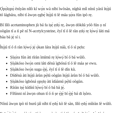
Ọ̀pọ̀lọpọ̀ ènìyàn nílò kí wọ́n wà níbi ìwòsàn, nígbà míì nínú yàrá ìtọ́jú
tó lágbára, níbi tí àwọn ẹgbẹ́ ìtọ́jú ti lè máa ṣọ́ra fún ipò rẹ.
Bí lílò acetaminophen jù bá fa iṣẹ́ ẹdọ̀ rẹ, àwọn dókítà yóò fún ọ ní
oògùn tí a ń pè ní N-acetylcysteine, èyí tí ó lè ràn ẹdọ̀ rẹ lọ́wọ́ láti má
bàa bà jẹ́ sí i.
Ìtọ́jú tí ó ń ràn lọ́wọ́ jẹ́ ọ̀kan lára ìtọ́jú náà, tí ó sì pẹlu:
Ṣíṣọ́ra fún àti ríràn ìmímú rẹ lọ́wọ́ bí ó bá wúlò.
Ṣíṣàkóso ìwọ̀n omi láti dènà ìgbóná tí ó lè máa ṣe ewu.
Ṣíṣàkóso ìwọ̀n suga ẹ̀jẹ̀, èyí tí ó lè dín kù.
Dídènà àti ìtọ́jú àrùn pẹ̀lú oògùn ìtọ́jú àrùn bí ó bá wúlò.
Ṣíṣàkóso ìgbóná ọpọlọ àti ìdààmú pẹ̀lú oògùn.
Ríràn iṣẹ́ kídínì lọ́wọ́ bí ó bá bà jẹ́.
Fífúnni ní àwọn ohun tí ó ń ṣe ẹ̀jẹ̀ bí ẹ̀jẹ̀ bá di ìṣòro.
Nínú àwọn ipò tó burú jáì níbi tí ẹdọ̀ kò lè sàn, lílò ẹdọ̀ mìíràn lè wúlò.