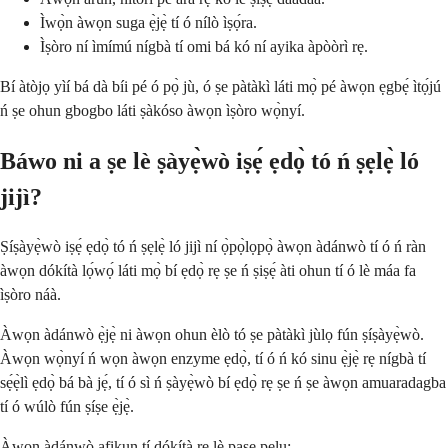
Ìwọ̀n àwọn suga ẹ̀jẹ̀ tí ó nílò ìṣọ́ra.
Ìṣòro ní ìmímú nígbà tí omi bá kó ní ayika àpòòrì rẹ.
Bí àtòjọ yìí bá dà bíi pé ó pọ̀ jù, ó ṣe pàtàkì láti mọ̀ pé àwọn ẹgbẹ́ ìtọ́jú
ń ṣe ohun gbogbo láti ṣàkóso àwọn ìṣòro wọ̀nyí.
Báwo ni a ṣe lè ṣàyẹ̀wò iṣẹ́ ẹdọ̀ tó ń ṣẹlẹ̀ ló
jijì?
Ṣíṣàyẹ̀wò iṣẹ́ ẹdọ̀ tó ń ṣẹlẹ̀ ló jijì ní ọ̀pọ̀lọpọ̀ àwọn àdánwò tí ó ń ràn
àwọn dókítà lọ́wọ́ láti mọ̀ bí ẹdọ̀ rẹ ṣe ń ṣiṣẹ́ àti ohun tí ó lè máa fa
ìṣòro náà.
Àwọn àdánwò ẹ̀jẹ̀ ni àwọn ohun èlò tó ṣe pàtàkì jùlọ fún ṣíṣàyẹ̀wò.
Àwọn wọ̀nyí ń wọn àwọn enzyme ẹdọ̀, tí ó ń kó sinu ẹ̀jẹ̀ rẹ nígbà tí
sẹ́ẹ̀lì ẹdọ̀ bá bà jẹ́, tí ó sì ń ṣàyẹ̀wò bí ẹdọ̀ rẹ ṣe ń ṣe àwọn amuaradagba
tí ó wúlò fún ṣíṣe ẹ̀jẹ̀.
Àwọn àdánwò afikun tí dókítà rẹ lè paṣẹ pẹlu: