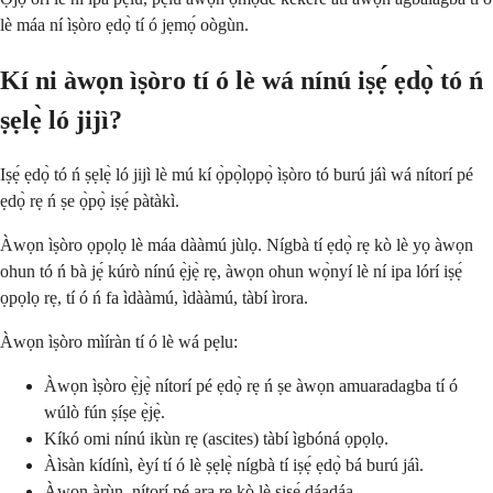
lè máa ní ìṣòro ẹdọ̀ tí ó jẹmọ́ oògùn.
Kí ni àwọn ìṣòro tí ó lè wá nínú iṣẹ́ ẹdọ̀ tó ń
ṣẹlẹ̀ ló jijì?
Iṣẹ́ ẹdọ̀ tó ń ṣẹlẹ̀ ló jijì lè mú kí ọ̀pọ̀lọpọ̀ ìṣòro tó burú jáì wá nítorí pé
ẹdọ̀ rẹ ń ṣe ọ̀pọ̀ iṣẹ́ pàtàkì.
Àwọn ìṣòro ọpọlọ lè máa dààmú jùlọ. Nígbà tí ẹdọ̀ rẹ kò lè yọ àwọn
ohun tó ń bà jẹ́ kúrò nínú ẹ̀jẹ̀ rẹ, àwọn ohun wọ̀nyí lè ní ipa lórí iṣẹ́
ọpọlọ rẹ, tí ó ń fa ìdààmú, ìdààmú, tàbí ìrora.
Àwọn ìṣòro mìíràn tí ó lè wá pẹlu:
Àwọn ìṣòro ẹ̀jẹ̀ nítorí pé ẹdọ̀ rẹ ń ṣe àwọn amuaradagba tí ó
wúlò fún ṣíṣe ẹ̀jẹ̀.
Kíkó omi nínú ikùn rẹ (ascites) tàbí ìgbóná ọpọlọ.
Àìsàn kídínì, èyí tí ó lè ṣẹlẹ̀ nígbà tí iṣẹ́ ẹdọ̀ bá burú jáì.
Àwọn àrùn, nítorí pé ara rẹ kò lè ṣiṣẹ́ dáadáa.