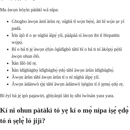
Mu àwọn ìròyìn pàtàkì wá nípa:
Gbogbo àwọn àmì àrùn rẹ, nígbà tí wọ́n bẹ̀rẹ̀, àti bí wọ́n ṣe yí
padà.
Ìrìn àjò tí o ṣe nígbà àìpẹ́ yìí, pàápàá sí àwọn ibi tí Hepatitis
wọ́pọ̀.
Bí o bá ti jẹ́ àwọn ẹ̀fọ̀n ògìdìgbò tàbí bí o bá ti ní àkópọ̀ pẹ̀lú
àwọn ohun èlò.
Ìtàn lílò òtì rẹ.
Ìtàn ìdígbàgbọ́ ìdígbàgbọ́ ẹdọ̀ tàbí àwọn àrùn ìdígbàgbọ́.
Àwọn àrùn tàbí àwọn àrùn tí o ní nígbà àìpẹ́ yìí.
Àwọn àdánwò ẹ̀jẹ̀ tàbí àwọn àdánwò ìṣègùn tí ó jẹmọ́ ẹdọ̀ rẹ.
Bí èyí bá jẹ́ ipò pajawiri, gbìyànjú láti lọ síbi ìwòsàn yara yara.
Kí ni ohun pàtàkì tó yẹ kí o mọ̀ nípa iṣẹ́ ẹdọ̀
tó ń ṣẹlẹ̀ ló jijì?