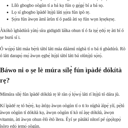
Lílò gbogbo oògùn tí a bá kọ fún ọ gẹ́gẹ́ bí a bá sọ.
Lọ sí gbogbo ìpàdé ìtọ́jú láti ṣọ́ra fún ipò rẹ.
Ṣọ́ra fún àwọn àmì àrùn tí ó padà àti sọ fún wọn lẹsẹkẹsẹ.
Àkókò ìgbàdúrà yàtọ̀ síra gidigidi láìka ohun tí ó fa iṣẹ́ ẹdọ̀ rẹ àti bí ó
ṣe burú sí i.
Ó wọ́pọ̀ láti máa bẹ̀rù tàbí láti máa dààmú nígbà tí o bá ń gbàdúrà. Rò
ó láti darapọ̀ mọ́ àwọn ẹgbẹ́ ìtọ́jú tàbí láti bá olùtọ́jú sọ̀rọ̀.
Báwo ni o ṣe lè múra sílẹ̀ fún ìpàdé dókítà
rẹ?
Mímúra sílẹ̀ fún ìpàdé dókítà rẹ lè ràn ọ́ lọ́wọ́ láti rí ìtọ́jú tó dára jù.
Kí ìpàdé rẹ tó bẹ̀rẹ̀, kọ àtòjọ àwọn oògùn tí o ti lo nígbà àìpẹ́ yìí, pẹ̀lú
àwọn oògùn tí dókítà kọ, àwọn oògùn tí kò ní àṣẹ dókítà, àwọn
vitamin, àti àwọn ohun èlò ètò ìlera. Èyí ṣe pàtàkì nítorí pé ọ̀pọ̀lọpọ̀
ìṣòro ẹdọ̀ jẹmọ́ oògùn.