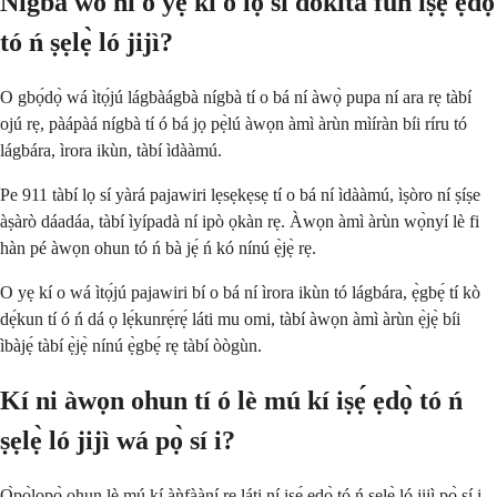
Nígbà wo ni o yẹ kí o lọ sí dókítà fún iṣẹ́ ẹdọ̀
tó ń ṣẹlẹ̀ ló jijì?
O gbọ́dọ̀ wá ìtọ́jú lágbàágbà nígbà tí o bá ní àwọ̀ pupa ní ara rẹ tàbí
ojú rẹ, pàápàá nígbà tí ó bá jọ pẹ̀lú àwọn àmì àrùn mìíràn bíi ríru tó
lágbára, ìrora ikùn, tàbí ìdààmú.
Pe 911 tàbí lọ sí yàrá pajawiri lẹsẹkẹsẹ tí o bá ní ìdààmú, ìṣòro ní ṣíṣe
àṣàrò dáadáa, tàbí ìyípadà ní ipò ọkàn rẹ. Àwọn àmì àrùn wọ̀nyí lè fi
hàn pé àwọn ohun tó ń bà jẹ́ ń kó nínú ẹ̀jẹ̀ rẹ.
O yẹ kí o wá ìtọ́jú pajawiri bí o bá ní ìrora ikùn tó lágbára, ẹ̀gbẹ́ tí kò
dẹ́kun tí ó ń dá ọ lẹ́kunrẹ́rẹ́ láti mu omi, tàbí àwọn àmì àrùn ẹ̀jẹ̀ bíi
ìbàjẹ́ tàbí ẹ̀jẹ̀ nínú ẹ̀gbẹ́ rẹ tàbí òògùn.
Kí ni àwọn ohun tí ó lè mú kí iṣẹ́ ẹdọ̀ tó ń
ṣẹlẹ̀ ló jijì wá pọ̀ sí i?
Ọ̀pọ̀lọpọ̀ ohun lè mú kí àǹfààní rẹ láti ní iṣẹ́ ẹdọ̀ tó ń ṣẹlẹ̀ ló jijì pọ̀ sí i,