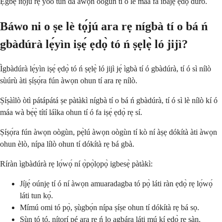
Ẹgbẹ́ ìtọ́jú rẹ yóò tún dá àwọn oògùn tí ó lè máa fa ìbàjẹ́ ẹdọ̀ dúró.
Báwo ni o ṣe lè tọ́jú ara rẹ nígbà tí o bá ń
gbàdúrà lẹ́yìn iṣẹ́ ẹdọ̀ tó ń ṣẹlẹ̀ ló jijì?
Ìgbàdúrà lẹ́yìn iṣẹ́ ẹdọ̀ tó ń ṣẹlẹ̀ ló jijì jẹ́ ìgbà tí ó gbàdúrà, tí ó sì nílò
sùúrù àti ṣíṣọ́ra fún àwọn ohun tí ara rẹ nílò.
Ṣíṣàìlò òtì pátápátá ṣe pàtàkì nígbà tí o bá ń gbàdúrà, tí ó sì lè nílò kí ó
máa wà bẹ́ẹ̀ títí láìka ohun tí ó fa iṣẹ́ ẹdọ̀ rẹ sí.
Ṣíṣọ́ra fún àwọn oògùn, pẹ̀lú àwọn oògùn tí kò ní àṣẹ dókítà àti àwọn
ohun èlò, nípa lílò ohun tí dókítà rẹ bá gbà.
Ríràn ìgbàdúrà rẹ lọ́wọ́ ní ọ̀pọ̀lọpọ̀ igbesẹ̀ pàtàkì:
Jíjẹ́ oúnjẹ tí ó ní àwọn amuaradagba tó pọ̀ láti ràn ẹdọ̀ rẹ lọ́wọ́
láti tun kọ́.
Mímú omi tó pọ̀, ṣùgbọ́n nípa ṣíṣe ohun tí dókítà rẹ bá sọ.
Sùn tó tó, nítorí pé ara rẹ ń lo agbára láti mú kí ẹdọ̀ rẹ sàn.