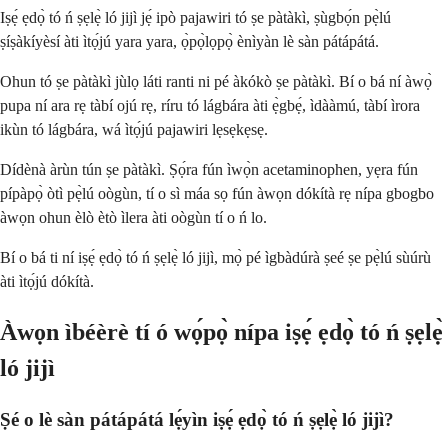
Iṣẹ́ ẹdọ̀ tó ń ṣẹlẹ̀ ló jijì jẹ́ ipò pajawiri tó ṣe pàtàkì, ṣùgbọ́n pẹ̀lú
ṣíṣàkíyèsí àti ìtọ́jú yara yara, ọ̀pọ̀lọpọ̀ ènìyàn lè sàn pátápátá.
Ohun tó ṣe pàtàkì jùlọ láti ranti ni pé àkókò ṣe pàtàkì. Bí o bá ní àwọ̀
pupa ní ara rẹ tàbí ojú rẹ, ríru tó lágbára àti ẹ̀gbẹ́, ìdààmú, tàbí ìrora
ikùn tó lágbára, wá ìtọ́jú pajawiri lẹsẹkẹsẹ.
Dídènà àrùn tún ṣe pàtàkì. Ṣọ́ra fún ìwọ̀n acetaminophen, yẹra fún
pípàpọ̀ òtì pẹ̀lú oògùn, tí o sì máa sọ fún àwọn dókítà rẹ nípa gbogbo
àwọn ohun èlò ètò ìlera àti oògùn tí o ń lo.
Bí o bá ti ní iṣẹ́ ẹdọ̀ tó ń ṣẹlẹ̀ ló jijì, mọ̀ pé ìgbàdúrà ṣeé ṣe pẹ̀lú sùúrù
àti ìtọ́jú dókítà.
Àwọn ìbéèrè tí ó wọ́pọ̀ nípa iṣẹ́ ẹdọ̀ tó ń ṣẹlẹ̀
ló jijì
Ṣé o lè sàn pátápátá lẹ́yìn iṣẹ́ ẹdọ̀ tó ń ṣẹlẹ̀ ló jijì?