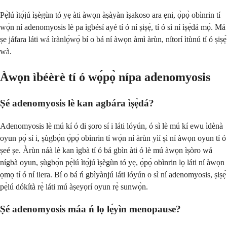
Pẹ̀lú ìtọ́jú ìṣègùn tó yẹ àti àwọn àṣàyàn ìṣakoso ara ẹni, ọ̀pọ̀ obìnrin tí
wọ́n ní adenomyosis lè pa ìgbésí ayé tí ó ní ṣiṣẹ́, tí ó sì ní ìṣẹ̀dá mọ́. Má
ṣe jáfara láti wá ìrànlọ́wọ́ bí o bá ní àwọn àmì àrùn, nítorí ìtùnú tí ó ṣiṣẹ́
wà.
Àwọn ìbéèrè tí ó wọ́pọ̀ nípa adenomyosis
Ṣé adenomyosis lè kan agbára ìṣẹ̀dá?
Adenomyosis lè mú kí ó di ṣoro sí i láti lóyún, ó sì lè mú kí ewu ìdènà
oyun pọ̀ sí i, ṣùgbọ́n ọ̀pọ̀ obìnrin tí wọ́n ní àrùn yìí ṣì ní àwọn oyun tí ó
ṣeé ṣe. Àrùn náà lè kan ìgbà tí ó bá gbìn àti ó lè mú àwọn ìṣòro wá
nígbà oyun, ṣùgbọ́n pẹ̀lú ìtọ́jú ìṣègùn tó yẹ, ọ̀pọ̀ obìnrin lọ láti ní àwọn
ọmọ tí ó ní ilera. Bí o bá ń gbìyànjú láti lóyún o sì ní adenomyosis, ṣiṣẹ́
pẹ̀lú dókítà rẹ̀ láti mú àṣeyọrí oyun rẹ̀ sunwọ̀n.
Ṣé adenomyosis máa ń lọ lẹ́yìn menopause?