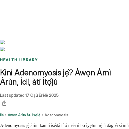
Benchmarks
Stories
FAQ
Sign up / Log in
HEALTH LIBRARY
Kini Adenomyosis jẹ́? Àwọn Àmì
Àrùn, Ìdí, àti Ìtọ́jú
Last updated
17 Oṣù Èrèlè 2025
Ilé
Àwọn Àrùn àti Iṣẹ́lẹ̀
Adenomyosis
Adenomyosis jẹ́ àrùn kan tí ìṣẹ̀dá tí ó máa ń bo ìyẹ̀fun rẹ̀ ń dàgbà sí inú