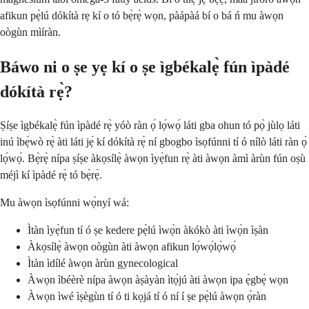
afikun pẹ̀lú dókítà rẹ kí o tó bẹ̀rẹ̀ wọn, pàápàá bí o bá ń mu àwọn
oògùn mìíràn.
Báwo ni o ṣe yẹ kí o ṣe ìgbékalẹ̀ fún ìpàdé
dókítà rẹ̀?
Ṣíṣe ìgbékalẹ̀ fún ìpàdé rẹ̀ yóò ràn ọ́ lọ́wọ́ láti gba ohun tó pọ̀ jùlọ láti
inú ìbẹ̀wò rẹ̀ àti láti jẹ́ kí dókítà rẹ̀ ní gbogbo ìsọfúnni tí ó nílò láti ràn ọ́
lọ́wọ́. Bẹ̀rẹ̀ nípa ṣíṣe àkọsílẹ̀ àwọn ìyẹ̀fun rẹ̀ àti àwọn àmì àrùn fún oṣù
méjì kí ìpàdé rẹ̀ tó bẹ̀rẹ̀.
Mu àwọn ìsọfúnni wọ̀nyí wá:
Ìtàn ìyẹ̀fun tí ó ṣe kedere pẹ̀lú ìwọ̀n àkókò àti ìwọ̀n ìṣàn
Àkọsílẹ̀ àwọn oògùn àti àwọn afikun lọ́wọ́lọ́wọ́
Ìtàn ìdílé àwọn àrùn gynecological
Àwọn ìbéèrè nípa àwọn àṣàyàn ìtọ́jú àti àwọn ipa ẹ̀gbẹ̀ wọn
Àwọn ìwé ìṣègùn tí ó ti kọjá tí ó ní í ṣe pẹ̀lú àwọn ọ̀ràn