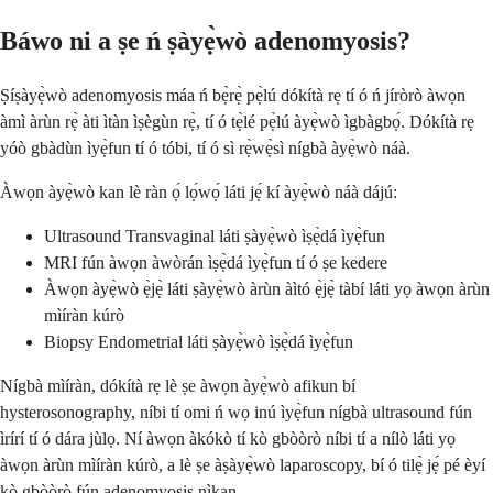
Báwo ni a ṣe ń ṣàyẹ̀wò adenomyosis?
Ṣíṣàyẹ̀wò adenomyosis máa ń bẹ̀rẹ̀ pẹ̀lú dókítà rẹ tí ó ń jíròrò àwọn
àmì àrùn rẹ̀ àti ìtàn ìṣègùn rẹ̀, tí ó tẹ̀lé pẹ̀lú àyẹ̀wò ìgbàgbọ́. Dókítà rẹ
yóò gbàdùn ìyẹ̀fun tí ó tóbi, tí ó sì rẹ̀wẹ̀sì nígbà àyẹ̀wò náà.
Àwọn àyẹ̀wò kan lè ràn ọ́ lọ́wọ́ láti jẹ́ kí àyẹ̀wò náà dájú:
Ultrasound Transvaginal láti ṣàyẹ̀wò ìṣẹ̀dá ìyẹ̀fun
MRI fún àwọn àwòrán ìṣẹ̀dá ìyẹ̀fun tí ó ṣe kedere
Àwọn àyẹ̀wò ẹ̀jẹ̀ láti ṣàyẹ̀wò àrùn àìtó ẹ̀jẹ̀ tàbí láti yọ àwọn àrùn
mìíràn kúrò
Biopsy Endometrial láti ṣàyẹ̀wò ìṣẹ̀dá ìyẹ̀fun
Nígbà mìíràn, dókítà rẹ lè ṣe àwọn àyẹ̀wò afikun bí
hysterosonography, níbi tí omi ń wọ inú ìyẹ̀fun nígbà ultrasound fún
ìrírí tí ó dára jùlọ. Ní àwọn àkókò tí kò gbòòrò níbi tí a nílò láti yọ
àwọn àrùn mìíràn kúrò, a lè ṣe àṣàyẹ̀wò laparoscopy, bí ó tilẹ̀ jẹ́ pé èyí
kò gbòòrò fún adenomyosis nìkan.