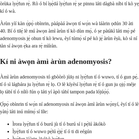
òrùka ìyẹ̀fun rẹ̀. Rò ó bí ìṣẹ̀dá ìyẹ̀fun rẹ̀ ṣe pinnu láti dàgbà níbi tí kò yẹ
kí ó wà.
Àrùn yìí kàn ọ̀pọ̀ obìnrin, pàápàá àwọn tí wọ́n wà láàrin ọdún 30 àti
40. Bí ó tilẹ̀ lè mú àwọn àmì àrùn tí kò dùn mọ́, ó ṣe pàtàkì láti mọ̀ pé
adenomyosis jẹ́ ohun tí kò lewu, èyí túmọ̀ sí pé kò jẹ́ àrùn èṣù, kò sì ní
tàn sí àwọn ẹ̀ka ara rẹ̀ mìíràn.
Kí ni àwọn àmì àrùn adenomyosis?
Àmì àrùn adenomyosis tó gbòòrò jùlọ ni ìyẹ̀fun tí ó wuwo, tí ó gun pẹ́,
tí ó sì lágbára ju ìyẹ̀fun rẹ̀ lọ. O lè kíyèsí ìyẹ̀fun rẹ̀ tí ó gun ju ọjọ́ méje
lọ tàbí tí ó nílò fún ọ láti yí àpò tàbí tampon pada lójúọ̀ọ́.
Ọ̀pọ̀ obìnrin tí wọ́n ní adenomyosis ní àwọn àmì àrùn wọ̀nyí, èyí tí ó lè
yàtọ̀ láti inú mímọ́ sí líle:
Ìrora ìyẹ̀fun tí ó burú jù tí ó burú sí i pẹ̀lú àkókò
Ìyẹ̀fun tí ó wuwo pẹ̀lú ẹ̀jẹ̀ tí ó ti di eégún
Ìyẹ̀fun láàrin àkókò ìyẹ̀fun