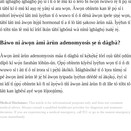
àti ìgbàgbọ́ ìgbàgbọ́ pọ̀ sí i tí ó lè mú kí o lero bí ìwọ̀n ìwúwo rẹ̀ ti pọ̀ sí
i tàbí kí ó mú kí aṣọ rẹ̀ yàtọ̀ sí ara wọn. Àwọn obìnrin kan lè pọ̀ sí i
nítorí ìrẹ̀wẹ̀sì láti inú ìyẹ̀fun tí ó wuwo tí ó ń dènà àwọn ipele ṣiṣẹ́ wọn,
tàbí láti inú àwọn ìtọ́jú hormonal tí a ń lò láti ṣakoso àrùn náà. Ìyẹ̀fun tí
ó tóbi tún lè mú kí ìrírí ìkún tàbí ìgbóná wà nínú ìgbàgbọ́ isalẹ̀ rẹ̀.
Báwo ni àwọn àmì àrùn adenomyosis ṣe ń dàgbà?
Àwọn àmì àrùn adenomyosis máa ń dàgbà ní kẹ̀kẹ̀kẹ̀ lórí oṣù tàbí ọdún
dípò kí wọ́n farahàn lóhùn-ún. Ọ̀pọ̀ obìnrin kíyèsí ìyẹ̀fun wọn tí ó ń di
wuwo sí i àti tí ó ní irora sí i pẹ̀lú àkókò. Ìdàgbàsókè tí ó lọra túmọ̀ sí
pé àwọn àmì àrùn lè jẹ́ bí àwọn iyipada ìyẹ̀fun déédé ní àkọ́kọ́, èyí sì
ni ìdí tí ọ̀pọ̀ obìnrin kò fi ní àyẹ̀wò títí àwọn àmì àrùn fi di líle tó tóbi tó
láti kan ìgbésí ayé wọn lójoojúmọ̀.
Medical Disclaimer:
This article is for informational purposes only and does not constitute
medical advice. Always consult a qualified healthcare provider for diagnosis and treatment
decisions. If you are experiencing a medical emergency, call 911 or go to the nearest emergency
room immediately.