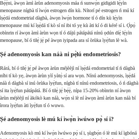
Bẹ́ẹ̀ni, àwọn àmì àrùn adenomyosis máa ń sunwọ̀n gidigidi lẹ́yìn
menopause nígbà tí ìwọ̀n estrogen dín kù. Nítorí pé estrogen ń mú kí
ìṣẹ̀dá endometrial dàgbà, àwọn ìwọ̀n hormone tí ó dín kù lẹ́yìn
menopause mú kí ìṣẹ̀dá tí kò sí ní ibi tó yẹ kù àti kí ó di kéré sí i. Ọ̀pọ̀
obìnrin rí àwọn àmì àrùn wọn tí ó dájú pátápátá nínú ọdún díẹ̀ lẹ́yìn
menopause, bí ó tilẹ̀ jẹ́ pé àwọn iyipada ara sí òrùka ìyẹ̀fun lè wà.
Ṣé adenomyosis kan náà ni pẹ̀lú endometriosis?
Rárá, bí ó tilẹ̀ jẹ́ pé àwọn àrùn méjèèjì ní ìṣẹ̀dá endometrial tí ń dàgbà
níbi tí kò yẹ, àwọn àrùn yìí yàtọ̀ sí ara wọn. Nínú adenomyosis, ìṣẹ̀dá
náà ń dàgbà sí inú òrùka ìyẹ̀fun, nígbà tí nínú endometriosis, ó ń dàgbà
sí ita ìyẹ̀fun pátápátá. Bí ó tilẹ̀ jẹ́ bẹ́ẹ̀, nípa 15-20% obìnrin ní àwọn
àrùn méjèèjì ní àkókò kan náà, wọ́n sì lè ní àwọn àmì àrùn kan náà bí
ìrora ìyẹ̀fun àti ìyẹ̀fun tí ó wuwo.
Ṣé adenomyosis lè mú kí ìwọ̀n ìwúwo pọ̀ sí i?
Adenomyosis kò mú kí ìwọ̀n ìwúwo pọ̀ sí i, ṣùgbọ́n ó lè mú kí ìgbóná