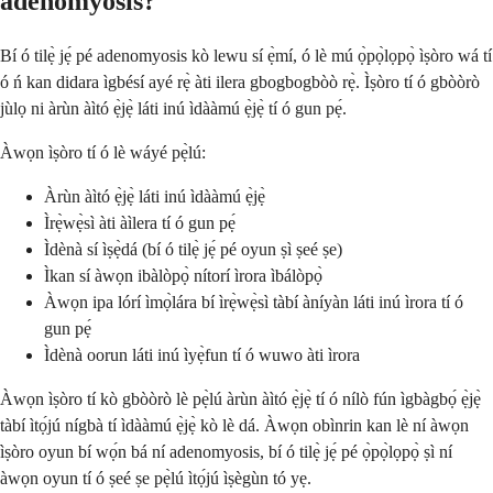
adenomyosis?
Bí ó tilẹ̀ jẹ́ pé adenomyosis kò lewu sí ẹ̀mí, ó lè mú ọ̀pọ̀lọpọ̀ ìṣòro wá tí
ó ń kan didara ìgbésí ayé rẹ̀ àti ilera gbogbogbòò rẹ̀. Ìṣòro tí ó gbòòrò
jùlọ ni àrùn àìtó ẹ̀jẹ̀ láti inú ìdààmú ẹ̀jẹ̀ tí ó gun pẹ́.
Àwọn ìṣòro tí ó lè wáyé pẹ̀lú:
Àrùn àìtó ẹ̀jẹ̀ láti inú ìdààmú ẹ̀jẹ̀
Ìrẹ̀wẹ̀sì àti àìlera tí ó gun pẹ́
Ìdènà sí ìṣẹ̀dá (bí ó tilẹ̀ jẹ́ pé oyun ṣì ṣeé ṣe)
Ìkan sí àwọn ibàlòpọ̀ nítorí ìrora ìbálòpọ̀
Àwọn ipa lórí ìmọ̀lára bí ìrẹ̀wẹ̀sì tàbí àníyàn láti inú ìrora tí ó
gun pẹ́
Ìdènà oorun láti inú ìyẹ̀fun tí ó wuwo àti ìrora
Àwọn ìṣòro tí kò gbòòrò lè pẹ̀lú àrùn àìtó ẹ̀jẹ̀ tí ó nílò fún ìgbàgbọ́ ẹ̀jẹ̀
tàbí ìtọ́jú nígbà tí ìdààmú ẹ̀jẹ̀ kò lè dá. Àwọn obìnrin kan lè ní àwọn
ìṣòro oyun bí wọ́n bá ní adenomyosis, bí ó tilẹ̀ jẹ́ pé ọ̀pọ̀lọpọ̀ ṣì ní
àwọn oyun tí ó ṣeé ṣe pẹ̀lú ìtọ́jú ìṣègùn tó yẹ.