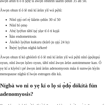
àwọn àrùn tí ó ń ṣẹlẹ̀ sí àwọn obìnrin láàrin ọdún 35 àti 50.
Àwọn ohun tí ó lè mú kí àrùn yìí wá pẹ̀lú:
Níní ọjọ́ orí rẹ̀ láàrin ọdún 30 sí 50
Níní bí ọmọ
Abẹ̀ ìyẹ̀fun tàbí iṣẹ́ ṣíṣe tí ó ti kọjá
Ìtàn endometriosis
Àkókò ìyẹ̀fun kukuru (kúrò ju ọjọ́ 24 lọ)
Ìbẹ̀rẹ̀ ìyẹ̀fun nígbà kékeré
Àwọn ohun tí kò gbòòrò tí ó lè mú kí àrùn yìí wá pẹ̀lú níní ọ̀pọ̀lọpọ̀
oyun, níní àwọn ìṣòro oyun, tàbí níní àwọn àrùn autoimmune kan. Ó
yẹ kí a kíyèsí i pé àwọn àmì àrùn adenomyosis máa ń sunwọ̀n lẹ́yìn
menopause nígbà tí ìwọ̀n estrogen dín kù.
Nígbà wo ni o yẹ kí o lọ sí ọ̀dọ̀ dókítà fún
adenomyosis?