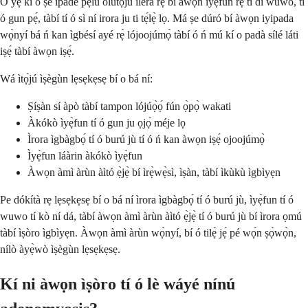
O yẹ kí o ṣe ìpàdé pẹ̀lú olùtọ́jú ilera rẹ bí àwọn ìyẹ̀fun rẹ̀ ti di wuwo, tí
ó gun pẹ́, tàbí tí ó sì ní irora ju ti tẹ́lẹ̀ lọ. Má ṣe dúró bí àwọn iyipada
wọ̀nyí bá ń kan ìgbésí ayé rẹ̀ lójoojúmọ̀ tàbí ó ń mú kí o padà sílé láti
iṣẹ́ tàbí àwọn iṣẹ́.
Wá ìtọ́jú ìṣègùn lẹsẹkẹsẹ bí o bá ní:
Ṣíṣàn sí àpò tàbí tampon lójúọ̀ọ́ fún ọ̀pọ̀ wakati
Àkókò ìyẹ̀fun tí ó gun ju ọjọ́ méje lọ
Ìrora ìgbàgbọ́ tí ó burú jù tí ó ń kan àwọn iṣẹ́ ojoojúmọ̀
Ìyẹ̀fun láàrin àkókò ìyẹ̀fun
Àwọn àmì àrùn àìtó ẹ̀jẹ̀ bí ìrẹ̀wẹ̀sì, ìṣàn, tàbí ìkùkù ìgbìyẹn
Pe dókítà rẹ lẹsẹkẹsẹ bí o bá ní ìrora ìgbàgbọ́ tí ó burú jù, ìyẹ̀fun tí ó
wuwo tí kò ní dá, tàbí àwọn àmì àrùn àìtó ẹ̀jẹ̀ tí ó burú jù bí ìrora ọmú
tàbí ìṣòro ìgbìyẹn. Àwọn àmì àrùn wọ̀nyí, bí ó tilẹ̀ jẹ́ pé wọ́n ṣọ̀wọ̀n,
nílò àyẹ̀wò ìṣègùn lẹsẹkẹsẹ.
Kí ni àwọn ìṣòro tí ó lè wáyé nínú