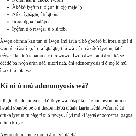
Àkókò ìyẹ̀fun tí ó gun ju ọjọ́ méje lọ
Àtìká ìgbàgbọ́ àti ìgbóná
Ìrora nígbà ìbálòpọ̀
Ìyẹ̀fun tí ó rẹ̀wẹ̀sì, tí ó sì tóbi
Àwọn obìnrin kan tún ní àwọn àmì àrùn tí kò gbòòrò bí ìrora nígbà tí
wọ́n ń bá àṣírí lọ, ìrora ìgbàgbọ́ tí ó wà láàrin àkókò ìyẹ̀fun, tàbí
ìrẹ̀wẹ̀sì láti inú ìdààmú ẹ̀jẹ̀ tí ó wuwo. Ìwọ̀n àwọn àmì àrùn kò ṣe
déédé bá ìwọ̀n àrùn náà, nitorí náà, àní adenomyosis tí ó mọ́ lè mú
ìrora tí ó tóbi wá.
Kí ni ó mú adenomyosis wá?
Ìdí gidi ti adenomyosis kò tíì yé wa pátápátá, ṣùgbọ́n àwọn onímọ̀
ìwádìí gbàgbọ́ pé ó ń dàgbà nígbà tí ààlà láàrin ìṣẹ̀dá ìyẹ̀fun rẹ̀ àti
òrùka ìyẹ̀fun di bàjẹ́ tàbí ó rẹ̀wẹ̀sì. Èyí mú kí ìṣẹ̀dá endometrial dàgbà
níbi tí kò yẹ.
Àwọn ohun kan lè mú kí àrùn yìí dàgbà: