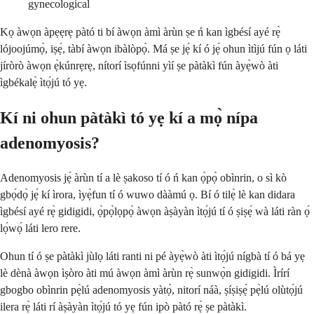
gynecological
Kọ àwọn àpẹẹrẹ pàtó ti bí àwọn àmì àrùn ṣe ń kan ìgbésí ayé rẹ̀
lójoojúmọ̀, iṣẹ́, tàbí àwọn ibàlòpọ̀. Má ṣe jẹ́ kí ó jẹ́ ohun ìtìjú fún ọ láti
jíròrò àwọn ẹ̀kúnrẹrẹ, nítorí ìsọfúnni yìí ṣe pàtàkì fún àyẹ̀wò àti
ìgbékalẹ̀ ìtọ́jú tó yẹ.
Kí ni ohun pàtàkì tó yẹ kí a mọ̀ nípa
adenomyosis?
Adenomyosis jẹ́ àrùn tí a lè ṣakoso tí ó ń kan ọ̀pọ̀ obìnrin, o sì kò
gbọ́dọ̀ jẹ́ kí ìrora, ìyẹ̀fun tí ó wuwo dààmú ọ. Bí ó tilẹ̀ lè kan didara
ìgbésí ayé rẹ̀ gidigidi, ọ̀pọ̀lọpọ̀ àwọn àṣàyàn ìtọ́jú tí ó ṣiṣẹ́ wà láti ràn ọ́
lọ́wọ́ láti lero rere.
Ohun tí ó ṣe pàtàkì jùlọ láti ranti ni pé àyẹ̀wò àti ìtọ́jú nígbà tí ó bá yẹ
lè dènà àwọn ìṣòro àti mú àwọn àmì àrùn rẹ̀ sunwọ̀n gidigidi. Ìrírí
gbogbo obìnrin pẹ̀lú adenomyosis yàtọ̀, nitorí náà, ṣíṣiṣẹ́ pẹ̀lú olùtọ́jú
ilera rẹ̀ láti rí àṣàyàn ìtọ́jú tó yẹ fún ipò pàtó rẹ̀ ṣe pàtàkì.