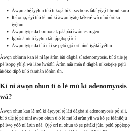
Àwọn abẹ̀ ìyẹ̀fun tí ó ti kọjá bí C-sections tàbí yíyọ̀ fibroid kuro
Ìbí ọmọ, èyí tí ó lè mú kí àwọn ìyàtọ̀ kékeré wà nínú òrùka
ìyẹ̀fun
Àwọn iyipada hormonal, pàápàá ìwọ̀n estrogen
Ìgbóná nínú ìyẹ̀fun láti ọ̀pọ̀lọpọ̀ ìdí
Àwọn iyipada tí ó ní í ṣe pẹ̀lú ọjọ́ orí nínú ìṣẹ̀dá ìyẹ̀fun
Àwọn obìnrin kan lè ní ìṣe àrùn láti dàgbà sí adenomyosis, bí ó tilẹ̀ jẹ́
pé ìsopọ̀ yìí ṣì wà lábẹ́ ìwádìí. Àrùn náà máa ń dàgbà ní kẹ̀kẹ̀kẹ̀ pẹ̀lú
àkókò dípò kí ó farahàn lóhùn-ún.
Kí ni àwọn ohun tí ó lè mú kí adenomyosis
wá?
Àwọn ohun kan lè mú kí àṣeyọrí rẹ̀ láti dàgbà sí adenomyosis pọ̀ sí i,
bí ó tilẹ̀ jẹ́ pé níní àwọn ohun tí ó lè mú kí àrùn yìí wá kò ṣe ìdánilójú
pé ìwọ yóò ní àrùn náà. Ọjọ́ orí ni ohun tó ṣe pàtàkì jùlọ, pẹ̀lú ọ̀pọ̀lọpọ̀