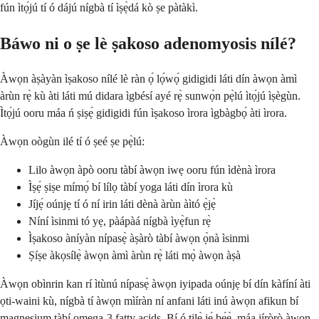
fún ìtọ́jú tí ó dájú nígbà tí ìṣẹ̀dá kò ṣe pàtàkì.
Báwo ni o ṣe lè ṣakoso adenomyosis nílé?
Àwọn àṣàyàn ìṣakoso nílé lè ràn ọ́ lọ́wọ́ gidigidi láti dín àwọn àmì
àrùn rẹ̀ kù àti láti mú didara ìgbésí ayé rẹ̀ sunwọ̀n pẹ̀lú ìtọ́jú ìṣègùn.
Ìtọ́jú ooru máa ń ṣiṣẹ́ gidigidi fún ìṣakoso ìrora ìgbàgbọ́ àti ìrora.
Àwọn oògùn ilé tí ó ṣeé ṣe pẹ̀lú:
Lilo àwọn àpò ooru tàbí àwọn iwẹ ooru fún ìdènà ìrora
Ìṣẹ́ ṣiṣe mímọ́ bí lílọ tàbí yoga láti dín ìrora kù
Jíjẹ́ oúnjẹ tí ó ní irin láti dènà àrùn àìtó ẹ̀jẹ̀
Níní ìsinmi tó yẹ, pàápàá nígbà ìyẹ̀fun rẹ̀
Ìṣakoso àníyàn nípasẹ̀ àṣàrò tàbí àwọn ọ̀nà ìsinmi
Ṣíṣe àkọsílẹ̀ àwọn àmì àrùn rẹ̀ láti mọ̀ àwọn àṣà
Àwọn obìnrin kan rí ìtùnú nípasẹ̀ àwọn iyipada oúnjẹ bí dín kàfíní àti
ọti-waini kù, nígbà tí àwọn mìíràn ní anfani láti inú àwọn afikun bí
magnesium tàbí omega-3 fatty acids. Bí ó tilẹ̀ jẹ́ bẹ́ẹ̀, máa jíròrò àwọn