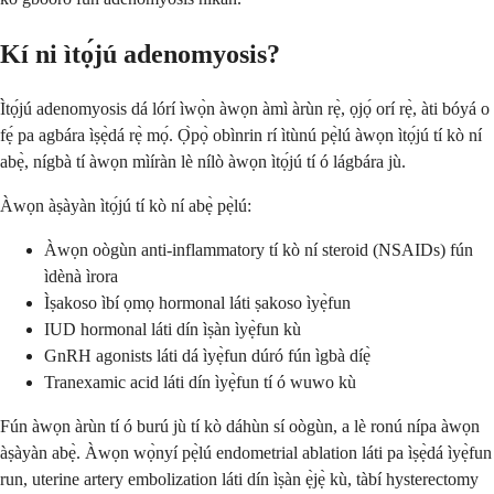
Kí ni ìtọ́jú adenomyosis?
Ìtọ́jú adenomyosis dá lórí ìwọ̀n àwọn àmì àrùn rẹ̀, ọjọ́ orí rẹ̀, àti bóyá o
fẹ́ pa agbára ìṣẹ̀dá rẹ̀ mọ́. Ọ̀pọ̀ obìnrin rí ìtùnú pẹ̀lú àwọn ìtọ́jú tí kò ní
abẹ̀, nígbà tí àwọn mìíràn lè nílò àwọn ìtọ́jú tí ó lágbára jù.
Àwọn àṣàyàn ìtọ́jú tí kò ní abẹ̀ pẹ̀lú:
Àwọn oògùn anti-inflammatory tí kò ní steroid (NSAIDs) fún
ìdènà ìrora
Ìṣakoso ìbí ọmọ hormonal láti ṣakoso ìyẹ̀fun
IUD hormonal láti dín ìṣàn ìyẹ̀fun kù
GnRH agonists láti dá ìyẹ̀fun dúró fún ìgbà díẹ̀
Tranexamic acid láti dín ìyẹ̀fun tí ó wuwo kù
Fún àwọn àrùn tí ó burú jù tí kò dáhùn sí oògùn, a lè ronú nípa àwọn
àṣàyàn abẹ̀. Àwọn wọ̀nyí pẹ̀lú endometrial ablation láti pa ìṣẹ̀dá ìyẹ̀fun
run, uterine artery embolization láti dín ìṣàn ẹ̀jẹ̀ kù, tàbí hysterectomy