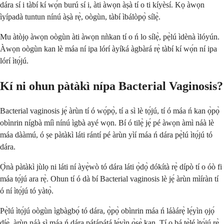
dára sí i tàbí kí wọ́n burú sí i, àti àwọn àṣà tí o ti kíyèsí. Kọ àwọn
ìyípadà tuntun nínú àṣà rẹ̀, oògùn, tàbí ìbálòpọ̀ sílẹ̀.
Mu àtòjọ àwọn oògùn àti àwọn nǹkan tí o ń lo sílẹ̀, pẹ̀lú ìdènà ìlóyún.
Àwọn oògùn kan lè máa ní ipa lórí àyíká àgbàrá rẹ̀ tàbí kí wọ́n ní ipa
lórí ìtọ́jú.
Kí ni ohun pàtàkì nípa Bacterial Vaginosis?
Bacterial vaginosis jẹ́ àrùn tí ó wọ́pọ̀, tí a sì lè tọ́jú, tí ó máa ń kan ọ̀pọ̀
obìnrin nígbà míì nínú ìgbà ayé wọn. Bí ó tilẹ̀ jẹ́ pé àwọn àmì náà lè
máa dààmú, ó ṣe pàtàkì láti rántí pé àrùn yìí máa ń dára pẹ̀lú ìtọ́jú tó
dára.
Ọ̀nà pàtàkì jùlọ ni láti ní àyẹ̀wò tó dára láti ọ̀dọ̀ dókítà rẹ̀ dípò tí o óò fi
máa tọ́jú ara rẹ̀. Ohun tí ó dà bí Bacterial vaginosis lè jẹ́ àrùn mìíràn tí
ó ní ìtọ́jú tó yàtọ̀.
Pẹ̀lú ìtọ́jú oògùn ìgbàgbọ́ tó dára, ọ̀pọ̀ obìnrin máa ń láàárẹ̀ lẹ́yìn ọjọ́
díẹ̀, àrùn náà sì máa ń dára pátápátá lẹ́yìn ọ̀sẹ̀ kan. Tí o bá tẹ̀lé ìtọ́jú rẹ̀