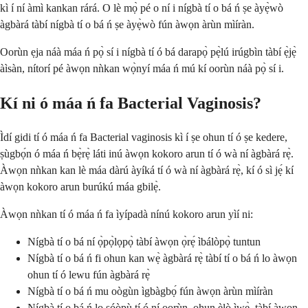
kì í ní àmì kankan rárá. O lè mọ̀ pé o ní i nígbà tí o bá ń ṣe àyẹ̀wò
àgbàrá tàbí nígbà tí o bá ń ṣe àyẹ̀wò fún àwọn àrùn mìíràn.
Oorùn ẹja náà máa ń pọ̀ sí i nígbà tí ó bá darapọ̀ pẹ̀lú irúgbìn tàbí ẹ̀jẹ̀
àìsàn, nítorí pé àwọn nǹkan wọ̀nyí máa ń mú kí oorùn náà pọ̀ sí i.
Kí ni ó máa ń fa Bacterial Vaginosis?
Ìdí gidi tí ó máa ń fa Bacterial vaginosis kì í ṣe ohun tí ó ṣe kedere,
ṣùgbọ́n ó máa ń bẹ̀rẹ̀ láti inú àwọn kokoro arun tí ó wà ní àgbàrá rẹ̀.
Àwọn nǹkan kan lè máa dàrú àyíká tí ó wà ní àgbàrá rẹ̀, kí ó sì jẹ́ kí
àwọn kokoro arun burúkú máa gbilẹ̀.
Àwọn nǹkan tí ó máa ń fa ìyípadà nínú kokoro arun yìí ni:
Nígbà tí o bá ní ọ̀pọ̀lọpọ̀ tàbí àwọn ọ̀rẹ́ ìbálòpọ̀ tuntun
Nígbà tí o bá ń fi ohun kan wẹ̀ àgbàrá rẹ̀ tàbí tí o bá ń lo àwọn
ohun tí ó lewu fún àgbàrá rẹ̀
Nígbà tí o bá ń mu oògùn ìgbàgbọ́ fún àwọn àrùn mìíràn
Nígbà tí o bá ń lo sóòpù tí ó ní oorùn, ohun èlò ìwẹ̀, tàbí àwọn