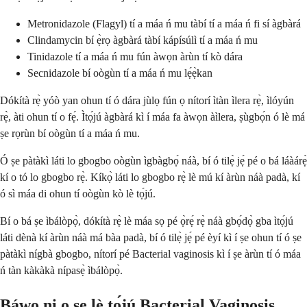
Metronidazole (Flagyl) tí a máa ń mu tàbí tí a máa ń fi sí àgbàrá
Clindamycin bí ẹ̀rọ àgbàrá tàbí kápísúlì tí a máa ń mu
Tinidazole tí a máa ń mu fún àwọn àrùn tí kò dára
Secnidazole bí oògùn tí a máa ń mu lẹ́ẹ̀kan
Dókítà rẹ̀ yóò yan ohun tí ó dára jùlọ fún ọ nítorí ìtàn ìlera rẹ̀, ìlóyún
rẹ̀, àti ohun tí o fẹ́. Ìtọ́jú àgbàrá kì í máa fa àwọn àìlera, ṣùgbọ́n ó lè má
ṣe rọrùn bí oògùn tí a máa ń mu.
Ó ṣe pàtàkì láti lo gbogbo oògùn ìgbàgbọ́ náà, bí ó tilẹ̀ jẹ́ pé o bá láàárẹ̀
kí o tó lo gbogbo rẹ̀. Kíkọ̀ láti lo gbogbo rẹ̀ lè mú kí àrùn náà padà, kí
ó sì máa di ohun tí oògùn kò lè tọ́jú.
Bí o bá ṣe ìbálòpọ̀, dókítà rẹ̀ lè máa sọ pé ọ̀rẹ́ rẹ̀ náà gbọ́dọ̀ gba ìtọ́jú
láti dènà kí àrùn náà má bàa padà, bí ó tilẹ̀ jẹ́ pé èyí kì í ṣe ohun tí ó ṣe
pàtàkì nígbà gbogbo, nítorí pé Bacterial vaginosis kì í ṣe àrùn tí ó máa
ń tàn kàkàkà nípasẹ̀ ìbálòpọ̀.
Báwo ni o ṣe lè tọ́jú Bacterial Vaginosis