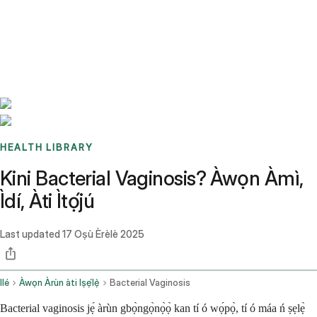
Benchmarks
Stories
FAQ
Sign up / Log in
HEALTH LIBRARY
Kini Bacterial Vaginosis? Àwọn Àmì,
Ìdí, Àti Ìtọ́jú
Last updated
17 Oṣù Èrèlè 2025
Ilé
Àwọn Àrùn àti Iṣẹ́lẹ̀
Bacterial Vaginosis
Bacterial vaginosis jẹ́ àrùn gbọ̀ngọ̀nọ̀ọ̀ kan tí ó wọ́pọ̀, tí ó máa ń ṣẹlẹ̀