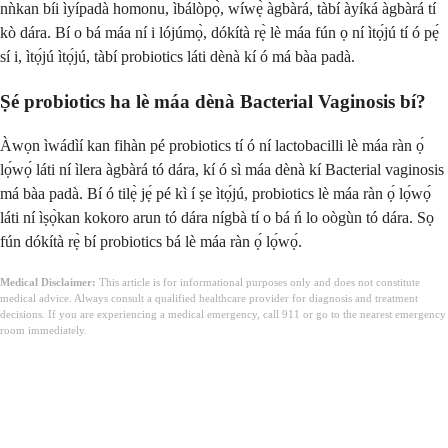
nǹkan bíi ìyípadà homonu, ìbálòpọ̀, wíwẹ̀ àgbàrá, tàbí àyíká àgbàrá tí
kò dára. Bí o bá máa ní i lójúmọ̀, dókítà rẹ̀ lè máa fún ọ ní ìtọ́jú tí ó pẹ́
sí i, ìtọ́jú ìtọ́jú, tàbí probiotics láti dènà kí ó má bàa padà.
Ṣé probiotics ha lè máa dènà Bacterial Vaginosis bí?
Àwọn ìwádìí kan fihàn pé probiotics tí ó ní lactobacilli lè máa ràn ọ́
lọ́wọ́ láti ní ìlera àgbàrá tó dára, kí ó sì máa dènà kí Bacterial vaginosis
má bàa padà. Bí ó tilẹ̀ jẹ́ pé kì í ṣe ìtọ́jú, probiotics lè máa ràn ọ́ lọ́wọ́
láti ní ìṣọ̀kan kokoro arun tó dára nígbà tí o bá ń lo oògùn tó dára. Sọ
fún dókítà rẹ̀ bí probiotics bá lè máa ràn ọ́ lọ́wọ́.
Medical Disclaimer:
This article is for informational purposes only and does not constitute
medical advice. Always consult a qualified healthcare provider for diagnosis and treatment
decisions. If you are experiencing a medical emergency, call 911 or go to the nearest emergency
room immediately.