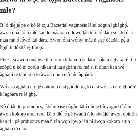
nílé?
Bí ó tilẹ̀ jẹ́ pé o kò lè tọ́jú Bacterial vaginosis láìní oògùn ìgbàgbọ́,
àwọn ọ̀nà ìtọ́jú nílé kan lè máa ràn ọ́ lọ́wọ́ láti lérò tó dára sí i, kí ó sì
máa ràn ọ́ lọ́wọ́ láti dára. Àwọn ọ̀nà wọ̀nyí máa ń ṣiṣẹ́ dáadáa pẹ̀lú
ìtọ́jú tí dókítà rẹ̀ fún ọ.
Fiyesi sí àwọn ọ̀nà ìwẹ̀ tí ó rọrùn tí kì yóò sì dàrú ìṣọ̀kan àgbàrá rẹ̀. Lo
sóòpù tí kò ní oorùn nìkan ní ìta àgbàrá rẹ̀, má sì fi ohun kan wẹ̀
àgbàrá rẹ̀ tàbí kí o lo àwọn ohun èlò fún àgbàrá.
Wọ̀ aṣọ àgbàrá tí ó jẹ́ cotton tí ó sì gbọ́dọ̀ rọ, kí o sì wọ̀ aṣọ tí ó gbòòrò
kí àgbàrá rẹ̀ lè gbẹ̀.
Rò ó láti lo probiotics, tàbí nípasẹ̀ oògùn tàbí oúnjẹ bíi yogurt tí ó ní
àwọn kokoro arun rere. Bí ó tilẹ̀ jẹ́ pé ìwádìí ń lọ síwájú, àwọn obìnrin
kan rí i pé probiotics máa ń ràn wọn lọ́wọ́ láti ní àwọn kokoro arun
àgbàrá tó dára.