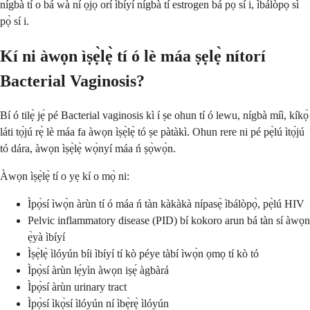
nígbà tí o bá wà ní ọjọ́ orí ìbíyí nígbà tí estrogen bá pọ̀ sí i, ìbálòpọ̀ sì
pọ̀ sí i.
Kí ni àwọn ìṣẹ̀lẹ̀ tí ó lè máa ṣẹlẹ̀ nítorí
Bacterial Vaginosis?
Bí ó tilẹ̀ jẹ́ pé Bacterial vaginosis kì í ṣe ohun tí ó lewu, nígbà míì, kíkọ̀
láti tọ́jú rẹ̀ lè máa fa àwọn ìṣẹ̀lẹ̀ tó ṣe pàtàkì. Ohun rere ni pé pẹ̀lú ìtọ́jú
tó dára, àwọn ìṣẹ̀lẹ̀ wọ̀nyí máa ń ṣọ̀wọ̀n.
Àwọn ìṣẹ̀lẹ̀ tí o yẹ kí o mọ̀ ni:
Ìpọ̀sí ìwọ̀n àrùn tí ó máa ń tàn kàkàkà nípasẹ̀ ìbálòpọ̀, pẹ̀lú HIV
Pelvic inflammatory disease (PID) bí kokoro arun bá tàn sí àwọn
ẹ̀yà ìbíyí
Ìṣẹ̀lẹ̀ ìlóyún bíi ìbíyí tí kò péye tàbí ìwọ̀n ọmọ tí kò tó
Ìpọ̀sí àrùn lẹ́yìn àwọn iṣẹ́ àgbàrá
Ìpọ̀sí àrùn urinary tract
Ìpọ̀sí ìkọ̀sí ìlóyún ní ìbẹ̀rẹ̀ ìlóyún