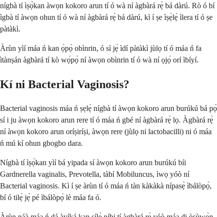
nígbà tí ìṣọ̀kan àwọn kokoro arun tí ó wà ní àgbàrá rẹ̀ bá dàrú. Rò ó bí
ìgbà tí àwọn ohun tí ó wà ní àgbàrá rẹ̀ bá dàrú, kì í ṣe ìṣẹ̀lẹ̀ ìlera tí ó ṣe
pàtàkì.
Àrùn yìí máa ń kan ọ̀pọ̀ obìnrin, ó sì jẹ́ ìdí pàtàkì jùlọ tí ó máa ń fa
ìtànṣán àgbàrá tí kò wọ́pọ̀ ní àwọn obìnrin tí ó wà ní ọjọ́ orí ìbíyí.
Kí ni Bacterial Vaginosis?
Bacterial vaginosis máa ń ṣẹlẹ̀ nígbà tí àwọn kokoro arun burúkú bá pọ̀
sí i ju àwọn kokoro arun rere tí ó máa ń gbé ní àgbàrá rẹ̀ lọ. Àgbàrá rẹ̀
ní àwọn kokoro arun oríṣiríṣi, àwọn rere (jùlọ ni lactobacilli) ni ó máa
ń mú kí ohun gbogbo dara.
Nígbà tí ìṣọ̀kan yìí bá yipada sí àwọn kokoro arun burúkú bíi
Gardnerella vaginalis, Prevotella, tàbí Mobiluncus, ìwọ yóò ní
Bacterial vaginosis. Kì í ṣe àrùn tí ó máa ń tàn kàkàkà nípasẹ̀ ìbálòpọ̀,
bí ó tilẹ̀ jẹ́ pé ìbálòpọ̀ lè máa fa ó.
Àrùn náà máa ń dá àyíká kan sílẹ̀ níbi tí àgbàrá rẹ̀ yóò máa di òṣùwọ̀n