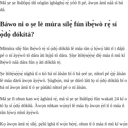
Má ṣe ṣe ìbálòpọ̀ títí oògùn ìgbàgbọ́ rẹ̀ yóò fi pé, àwọn àmì náà sì bá
dá.
Báwo ni o ṣe lè múra sílẹ̀ fún ìbẹ̀wò rẹ̀ sí
ọ̀dọ̀ dókítà?
Mímúra sílẹ̀ fún ìbẹ̀wò rẹ̀ sí ọ̀dọ̀ dókítà lè máa ràn ọ́ lọ́wọ́ láti rí i dájú
pé o ní àyẹ̀wò tó dára àti ìtọ́jú tó dára. Ṣíṣe ìtòlẹ́sẹ̀ẹ̀sẹ̀ díẹ̀ máa ń mú kí
ìbẹ̀wò náà dára fún ọ àti dókítà rẹ̀.
Ṣe ìtòlẹ́sẹ̀ẹ̀sẹ̀ nígbà tí o kò bá ní àìsàn bí ó bá ṣeé ṣe, nítorí pé ẹ̀jẹ̀ àìsàn
lè máa dàrú àwọn àyẹ̀wò. Ṣùgbọ́n, má ṣe dúró láti lọ sí ọ̀dọ̀ dókítà bí o
bá ní àwọn àmì tí ó ṣe pàtàkì nítorí pé o ní àìsàn.
Má ṣe fi ohun kan wẹ̀ àgbàrá rẹ̀, má sì ṣe ṣe ìbálòpọ̀ fún wakati 24 kí o
tó lọ sí ọ̀dọ̀ dókítà. Àwọn nǹkan wọ̀nyí lè máa fọ àwọn ẹ̀rí tí ó máa ń
ràn lọ́wọ́ nínú àyẹ̀wò.
Kọ àwọn àmì rẹ̀ sílẹ̀, pẹ̀lú ìgbà tí wọ́n bẹ̀rẹ̀, ohun tí ó máa ń mú kí wọ́n