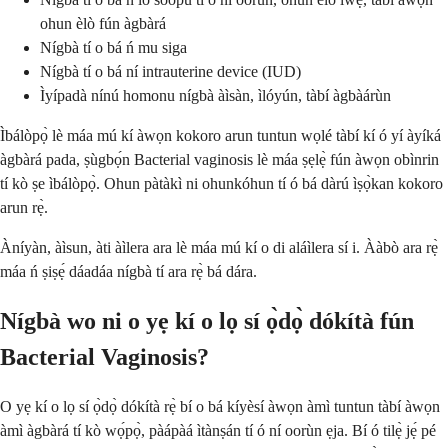
ohun èlò fún àgbàrá
Nígbà tí o bá ń mu siga
Nígbà tí o bá ní intrauterine device (IUD)
Ìyípadà nínú homonu nígbà àìsàn, ìlóyún, tàbí àgbàárùn
Ìbálòpọ̀ lè máa mú kí àwọn kokoro arun tuntun wọlé tàbí kí ó yí àyíká
àgbàrá pada, ṣùgbọ́n Bacterial vaginosis lè máa ṣẹlẹ̀ fún àwọn obìnrin
tí kò ṣe ìbálòpọ̀. Ohun pàtàkì ni ohunkóhun tí ó bá dàrú ìṣọ̀kan kokoro
arun rẹ̀.
Àníyàn, àìsun, àti àìlera ara lè máa mú kí o di aláìlera sí i. Ààbò ara rẹ̀
máa ń ṣiṣẹ́ dáadáa nígbà tí ara rẹ̀ bá dára.
Nígbà wo ni o yẹ kí o lọ sí ọ̀dọ̀ dókítà fún
Bacterial Vaginosis?
O yẹ kí o lọ sí ọ̀dọ̀ dókítà rẹ̀ bí o bá kíyèsí àwọn àmì tuntun tàbí àwọn
àmì àgbàrá tí kò wọ́pọ̀, pàápàá ìtànṣán tí ó ní oorùn ẹja. Bí ó tilẹ̀ jẹ́ pé