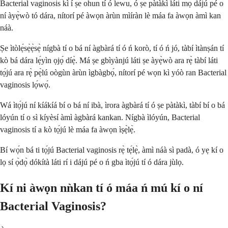
Bacterial vaginosis kì í ṣe ohun tí ó lewu, ó ṣe pàtàkì láti mọ̀ dájú pé o
ní àyẹ̀wò tó dára, nítorí pé àwọn àrùn mìíràn lè máa fa àwọn àmì kan
náà.
Ṣe ìtòlẹ́sẹ̀ẹ̀sẹ̀ nígbà tí o bá ní àgbàrá tí ó ń korò, tí ó ń jó, tàbí ìtànṣán tí
kò bá dára lẹ́yìn ọjọ́ díẹ̀. Má ṣe gbìyànjú láti ṣe àyẹ̀wò ara rẹ̀ tàbí láti
tọ́jú ara rẹ̀ pẹ̀lú oògùn àrùn ìgbàgbọ́, nítorí pé wọn kì yóò ran Bacterial
vaginosis lọ́wọ́.
Wá ìtọ́jú ní kíákíá bí o bá ní ibà, ìrora àgbàrá tí ó ṣe pàtàkì, tàbí bí o bá
lóyún tí o sì kíyèsí àmì àgbàrá kankan. Nígbà ìlóyún, Bacterial
vaginosis tí a kò tọ́jú lè máa fa àwọn ìṣẹ̀lẹ̀.
Bí wọ́n bá ti tọ́jú Bacterial vaginosis rẹ̀ tẹ́lẹ̀, àmì náà sì padà, ó yẹ kí o
lọ sí ọ̀dọ̀ dókítà láti rí i dájú pé o ń gba ìtọ́jú tí ó dára jùlọ.
Kí ni àwọn nǹkan tí ó máa ń mú kí o ní
Bacterial Vaginosis?