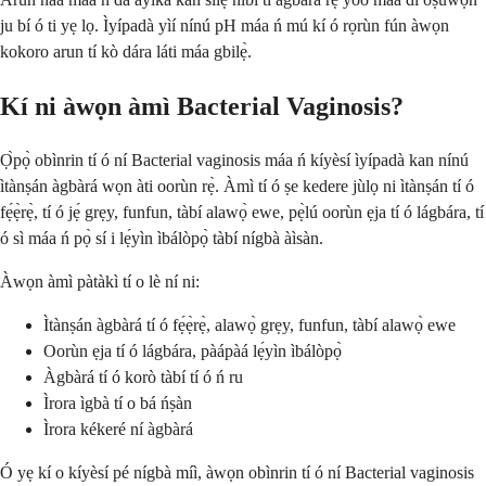
ju bí ó ti yẹ lọ. Ìyípadà yìí nínú pH máa ń mú kí ó rọrùn fún àwọn
kokoro arun tí kò dára láti máa gbilẹ̀.
Kí ni àwọn àmì Bacterial Vaginosis?
Ọ̀pọ̀ obìnrin tí ó ní Bacterial vaginosis máa ń kíyèsí ìyípadà kan nínú
ìtànṣán àgbàrá wọn àti oorùn rẹ̀. Àmì tí ó ṣe kedere jùlọ ni ìtànṣán tí ó
fẹ́ẹ̀rẹ̀, tí ó jẹ́ grẹy, funfun, tàbí alawọ̀ ewe, pẹ̀lú oorùn ẹja tí ó lágbára, tí
ó sì máa ń pọ̀ sí i lẹ́yìn ìbálòpọ̀ tàbí nígbà àìsàn.
Àwọn àmì pàtàkì tí o lè ní ni:
Ìtànṣán àgbàrá tí ó fẹ́ẹ̀rẹ̀, alawọ̀ grẹy, funfun, tàbí alawọ̀ ewe
Oorùn ẹja tí ó lágbára, pàápàá lẹ́yìn ìbálòpọ̀
Àgbàrá tí ó korò tàbí tí ó ń ru
Ìrora ìgbà tí o bá ńṣàn
Ìrora kékeré ní àgbàrá
Ó yẹ kí o kíyèsí pé nígbà míì, àwọn obìnrin tí ó ní Bacterial vaginosis