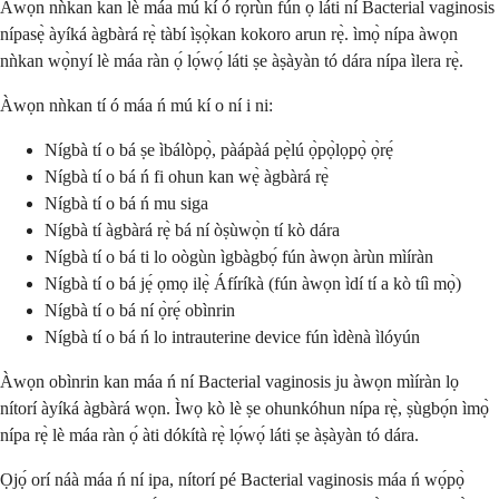
Àwọn nǹkan kan lè máa mú kí ó rọrùn fún ọ láti ní Bacterial vaginosis
nípasẹ̀ àyíká àgbàrá rẹ̀ tàbí ìṣọ̀kan kokoro arun rẹ̀. ìmọ̀ nípa àwọn
nǹkan wọ̀nyí lè máa ràn ọ́ lọ́wọ́ láti ṣe àṣàyàn tó dára nípa ìlera rẹ̀.
Àwọn nǹkan tí ó máa ń mú kí o ní i ni:
Nígbà tí o bá ṣe ìbálòpọ̀, pàápàá pẹ̀lú ọ̀pọ̀lọpọ̀ ọ̀rẹ́
Nígbà tí o bá ń fi ohun kan wẹ̀ àgbàrá rẹ̀
Nígbà tí o bá ń mu siga
Nígbà tí àgbàrá rẹ̀ bá ní òṣùwọ̀n tí kò dára
Nígbà tí o bá ti lo oògùn ìgbàgbọ́ fún àwọn àrùn mìíràn
Nígbà tí o bá jẹ́ ọmọ ilẹ̀ Áfíríkà (fún àwọn ìdí tí a kò tíì mọ̀)
Nígbà tí o bá ní ọ̀rẹ́ obìnrin
Nígbà tí o bá ń lo intrauterine device fún ìdènà ìlóyún
Àwọn obìnrin kan máa ń ní Bacterial vaginosis ju àwọn mìíràn lọ
nítorí àyíká àgbàrá wọn. Ìwọ kò lè ṣe ohunkóhun nípa rẹ̀, ṣùgbọ́n ìmọ̀
nípa rẹ̀ lè máa ràn ọ́ àti dókítà rẹ̀ lọ́wọ́ láti ṣe àṣàyàn tó dára.
Ọjọ́ orí náà máa ń ní ipa, nítorí pé Bacterial vaginosis máa ń wọ́pọ̀