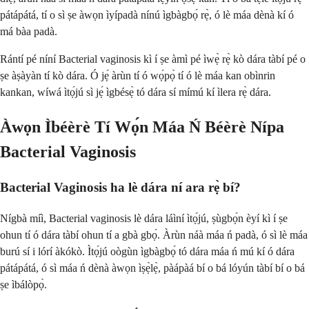
pátápátá, tí o sì ṣe àwọn ìyípadà nínú ìgbàgbọ́ rẹ̀, ó lè máa dènà kí ó
má bàa padà.
Rántí pé níní Bacterial vaginosis kì í ṣe àmì pé ìwẹ̀ rẹ̀ kò dára tàbí pé o
ṣe àṣàyàn tí kò dára. Ó jẹ́ àrùn tí ó wọ́pọ̀ tí ó lè máa kan obìnrin
kankan, wíwá ìtọ́jú sì jẹ́ ìgbésẹ̀ tó dára sí mímú kí ìlera rẹ̀ dára.
Àwọn Ìbéèrè Tí Wọ́n Máa Ń Béèrè Nípa
Bacterial Vaginosis
Bacterial Vaginosis ha lè dára ní ara rẹ̀ bí?
Nígbà míì, Bacterial vaginosis lè dára láìní ìtọ́jú, ṣùgbọ́n èyí kì í ṣe
ohun tí ó dára tàbí ohun tí a gbà gbọ́. Àrùn náà máa ń padà, ó sì lè máa
burú sí i lórí àkókò. Ìtọ́jú oògùn ìgbàgbọ́ tó dára máa ń mú kí ó dára
pátápátá, ó sì máa ń dènà àwọn ìṣẹ̀lẹ̀, pàápàá bí o bá lóyún tàbí bí o bá
ṣe ìbálòpọ̀.