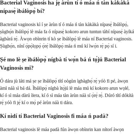
Bacterial Vaginosis ha jẹ́ àrùn tí ó máa ń tàn kàkàkà
nípasẹ̀ ìbálòpọ̀ bí?
Bacterial vaginosis kì í ṣe àrùn tí ó máa ń tàn kàkàkà nípasẹ̀ ìbálòpọ̀,
ṣùgbọ́n ìbálòpọ̀ lè máa fa ó nípasẹ̀ kokoro arun tuntun tàbí nípasẹ̀ àyíká
àgbàrá rẹ̀. Àwọn obìnrin tí kò ṣe ìbálòpọ̀ lè máa ní Bacterial vaginosis.
Ṣùgbọ́n, níní ọ̀pọ̀lọpọ̀ ọ̀rẹ́ ìbálòpọ̀ máa ń mú kí ìwọ̀n rẹ̀ pọ̀ sí i.
Ṣé mo lè ṣe ìbálòpọ̀ nígbà tí wọ́n bá ń tọ́jú Bacterial
Vaginosis mi?
Ó dára jù láti má ṣe ṣe ìbálòpọ̀ títí oògùn ìgbàgbọ́ rẹ̀ yóò fi pé, àwọn
àmì náà sì bá dá. Ìbálòpọ̀ nígbà ìtọ́jú lè máa mú kí kokoro arun wọlé,
kí ó sì máa dàrú ìlera, kí ó sì máa tàn àrùn náà sí ọ̀rẹ́ rẹ̀. Dúró títí dókítà
rẹ̀ yóò fi jẹ́ kí o mọ̀ pé àrùn náà ti dára.
Kí nìdí tí Bacterial Vaginosis fi máa ń padà?
Bacterial vaginosis lè máa padà fún àwọn obìnrin kan nítorí àwọn