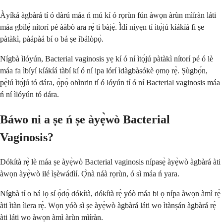
Àyíká àgbàrá tí ó dàrú máa ń mú kí ó rọrùn fún àwọn àrùn mìíràn láti
máa gbilẹ̀ nítorí pé ààbò ara rẹ̀ ti bàjẹ́. Ìdí nìyẹn tí ìtọ́jú kíákíá fi ṣe
pàtàkì, pàápàá bí o bá ṣe ìbálòpọ̀.
Nígbà ìlóyún, Bacterial vaginosis yẹ kí ó ní ìtọ́jú pàtàkì nítorí pé ó lè
máa fa ìbíyí kíákíá tàbí kí ó ní ipa lórí ìdàgbàsókè ọmọ rẹ̀. Ṣùgbọ́n,
pẹ̀lú ìtọ́jú tó dára, ọ̀pọ̀ obìnrin tí ó lóyún tí ó ní Bacterial vaginosis máa
ń ní ìlóyún tó dára.
Báwo ni a ṣe ń ṣe àyẹ̀wò Bacterial
Vaginosis?
Dókítà rẹ̀ lè máa ṣe àyẹ̀wò Bacterial vaginosis nípasẹ̀ àyẹ̀wò àgbàrá àti
àwọn àyẹ̀wò ilé ìṣèwádìí. Ọ̀nà náà rọrùn, ó sì máa ń yara.
Nígbà tí o bá lọ sí ọ̀dọ̀ dókítà, dókítà rẹ̀ yóò máa bi ọ nípa àwọn àmì rẹ̀
àti ìtàn ìlera rẹ̀. Wọn yóò sì ṣe àyẹ̀wò àgbàrá láti wo ìtànṣán àgbàrá rẹ̀
àti láti wo àwọn àmì àrùn mìíràn.