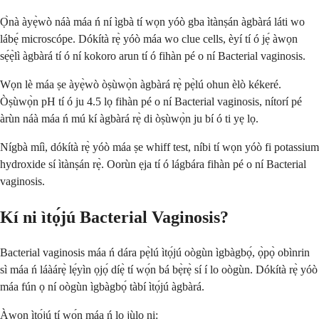
Ọ̀nà àyẹ̀wò náà máa ń ní ìgbà tí wọn yóò gba ìtànṣán àgbàrá láti wo
lábẹ́ microscópe. Dókítà rẹ̀ yóò máa wo clue cells, èyí tí ó jẹ́ àwọn
sẹ́ẹ̀lì àgbàrá tí ó ní kokoro arun tí ó fihàn pé o ní Bacterial vaginosis.
Wọn lè máa ṣe àyẹ̀wò òṣùwọ̀n àgbàrá rẹ̀ pẹ̀lú ohun èlò kékeré.
Òṣùwọ̀n pH tí ó ju 4.5 lọ fihàn pé o ní Bacterial vaginosis, nítorí pé
àrùn náà máa ń mú kí àgbàrá rẹ̀ di òṣùwọ̀n ju bí ó ti yẹ lọ.
Nígbà míì, dókítà rẹ̀ yóò máa ṣe whiff test, níbi tí wọn yóò fi potassium
hydroxide sí ìtànṣán rẹ̀. Oorùn ẹja tí ó lágbára fihàn pé o ní Bacterial
vaginosis.
Kí ni ìtọ́jú Bacterial Vaginosis?
Bacterial vaginosis máa ń dára pẹ̀lú ìtọ́jú oògùn ìgbàgbọ́, ọ̀pọ̀ obìnrin
sì máa ń láàárẹ̀ lẹ́yìn ọjọ́ díẹ̀ tí wọ́n bá bẹ̀rẹ̀ sí í lo oògùn. Dókítà rẹ̀ yóò
máa fún ọ ní oògùn ìgbàgbọ́ tàbí ìtọ́jú àgbàrá.
Àwọn ìtọ́jú tí wọ́n máa ń lo jùlọ ni: