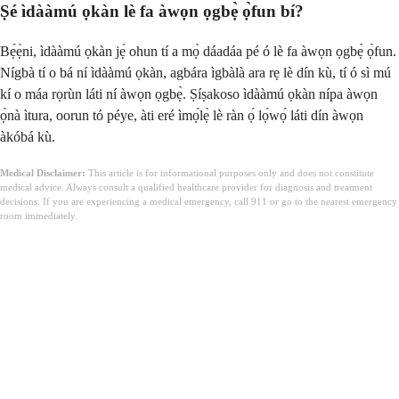
Ṣé ìdààmú ọkàn lè fa àwọn ọgbẹ̀ ọ̀fun bí?
Bẹ́ẹ̀ni, ìdààmú ọkàn jẹ́ ohun tí a mọ̀ dáadáa pé ó lè fa àwọn ọgbẹ̀ ọ̀fun.
Nígbà tí o bá ní ìdààmú ọkàn, agbára ìgbàlà ara rẹ lè dín kù, tí ó sì mú
kí o máa rọrùn láti ní àwọn ọgbẹ̀. Ṣíṣakoso ìdààmú ọkàn nípa àwọn
ọ̀nà ìtura, oorun tó péye, àti eré ìmọ́lẹ̀ lè ràn ọ́ lọ́wọ́ láti dín àwọn
àkóbá kù.
Medical Disclaimer:
This article is for informational purposes only and does not constitute
medical advice. Always consult a qualified healthcare provider for diagnosis and treatment
decisions. If you are experiencing a medical emergency, call 911 or go to the nearest emergency
room immediately.