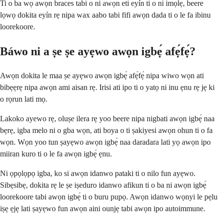
Ti o ba wọ awọn braces tabi o ni awọn eti eyín ti o ni imọlẹ, beere
lọwọ dokita eyín rẹ nipa wax aabo tabi fifi awọn dada ti o le fa ibinu
loorekoore.
Báwo ni a ṣe ṣe ayẹwo awọn igbẹ́ afẹ́fẹ́?
Awọn dokita le maa ṣe ayẹwo awọn igbẹ́ afẹ́fẹ́ nipa wiwo wọn ati
bibẹẹrẹ nipa awọn ami aisan rẹ. Irisi ati ipo ti o yatọ ni inu ẹnu rẹ jẹ ki
o rọrun lati mọ.
Lakoko ayewo rẹ, oluṣe ilera rẹ yoo beere nipa nigbati awọn igbẹ́ naa
bẹrẹ, igba melo ni o gba wọn, ati boya o ti ṣakiyesi awọn ohun ti o fa
wọn. Wọn yoo tun ṣayẹwo awọn igbẹ́ naa daradara lati yọ awọn ipo
miiran kuro ti o le fa awọn igbẹ́ ẹnu.
Ni ọpọlọpọ igba, ko si awọn idanwo pataki ti o nilo fun ayẹwo.
Sibẹsibẹ, dokita rẹ le ṣe iṣeduro idanwo afikun ti o ba ni awọn igbẹ́
loorekoore tabi awọn igbẹ́ ti o buru pupọ. Awọn idanwo wọnyi le pẹlu
iṣẹ ẹjẹ lati ṣayẹwo fun awọn aini ounjẹ tabi awọn ipo autoimmune.