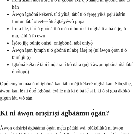
hàn
Àwọn ìgbóná kékeré, tí ó yíká, tàbí tí ó fẹ̀rẹ̀ẹ̀ yíká pẹ̀lú àárín
funfun tàbí ofeefee àti àgbéyẹ̀wò pupa
Ìrora líle, tí ó ń gbóná tí ó máa ń burú sí i nígbà tí a bá ń jẹ, ń
mu, tàbí ń fọ ewú
Ìṣòro jijẹ oúnjẹ oníṣù, onígbóná, tàbí oníyọ̀
Àwọn ìṣan lymph tí ó gbóná ní abẹ́ ààrẹ̀ rẹ̀ (ní àwọn ọ̀ràn tí ó
burú jùlọ)
Igbóná kékeré tàbí ìmọ̀lára tí kò dára (pẹ̀lú àwọn ìgbóná ńlá tàbí
ọ̀pọ̀lọpọ̀)
Ọ̀pọ̀ ènìyàn máa ń ní ìgbóná kan tàbí méjì kékeré nígbà kan. Sibẹsibẹ,
àwọn kan lè ní ọ̀pọ̀ ìgbóná, èyí lè mú kí ó bà jẹ́ sí i, kí ó sì gba àkókò
gígùn láti wò sàn.
Kí ni àwọn oríṣiríṣi àgbààmú ọ̀gàn?
Àwọn oríṣiríṣi àgbààmú ọ̀gàn mẹ́ta pàtàkì wà, olúkúlùkù ní àwọn