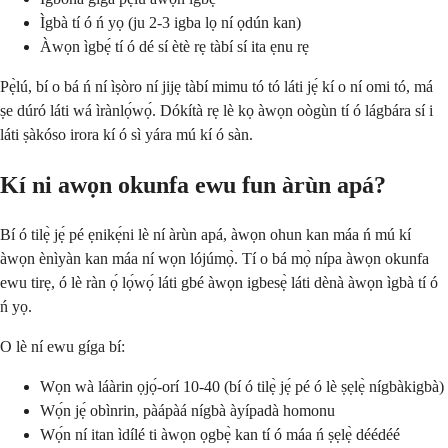
Ìgbà tí ó ń yọ (ju 2-3 igba lọ ní ọdún kan)
Àwọn ìgbẹ́ tí ó dé sí ètè rẹ tàbí sí ita ẹnu rẹ
Pẹ̀lú, bí o bá ń ní ìṣòro ní jijẹ tàbí mimu tó tó láti jẹ́ kí o ní omi tó, má
ṣe dúró láti wá ìrànlọ́wọ́. Dókítà rẹ lè kọ àwọn oògùn tí ó lágbára sí i
láti ṣàkóso irora kí ó sì yára mú kí ó sàn.
Kí ni awọn okunfa ewu fun àrùn apá?
Bí ó tilẹ̀ jẹ́ pé ẹnikẹ́ni lè ní àrùn apá, àwọn ohun kan máa ń mú kí
àwọn ènìyàn kan máa ní wọn lójúmọ̀. Tí o bá mọ̀ nípa àwọn okunfa
ewu tirẹ, ó lè ràn ọ́ lọ́wọ́ láti gbé àwọn igbesẹ̀ láti dènà àwọn ìgbà tí ó
ń yọ.
O lè ní ewu gíga bí:
Wọn wà láàrin ọjọ́-orí 10-40 (bí ó tilẹ̀ jẹ́ pé ó lè ṣẹlẹ̀ nígbàkigbà)
Wọ́n jẹ́ obìnrin, pàápàá nígbà àyípadà homonu
Wọ́n ní itan ìdílé ti àwọn ọgbẹ̀ kan tí ó máa ń ṣẹlẹ̀ déédéé