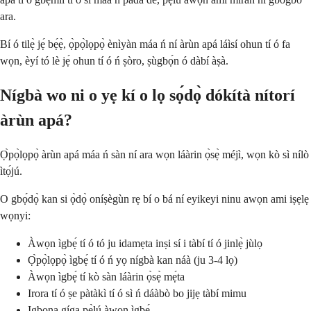
ara.
Bí ó tilẹ̀ jẹ́ bẹ́ẹ̀, ọ̀pọ̀lọpọ̀ ènìyàn máa ń ní àrùn apá láìsí ohun tí ó fa
wọn, èyí tó lè jẹ́ ohun tí ó ń ṣòro, ṣùgbọ́n ó dàbí àṣà.
Nígbà wo ni o yẹ kí o lọ sọ́dọ̀ dókítà nítorí
àrùn apá?
Ọ̀pọ̀lọpọ̀ àrùn apá máa ń sàn ní ara wọn láàrin ọ̀sẹ̀ méjì, wọn kò sì nílò
ìtọ́jú.
O gbọ́dọ̀ kan si ọ̀dọ̀ oníṣègùn rẹ bí o bá ní eyikeyi ninu awọn ami iṣẹlẹ
wọnyi:
Àwọn ìgbẹ́ tí ó tó ju idamẹta inṣi sí i tàbí tí ó jinlẹ̀ jùlọ
Ọ̀pọ̀lọpọ̀ ìgbẹ́ tí ó ń yọ nígbà kan náà (ju 3-4 lọ)
Àwọn ìgbẹ́ tí kò sàn láàrin ọ̀sẹ̀ mẹ́ta
Irora tí ó ṣe pàtàkì tí ó sì ń dáàbò bo jijẹ tàbí mimu
Igbona gíga pẹ̀lú àwọn ìgbẹ́