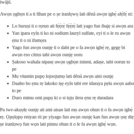
iwájú.
Awọn ọgbọn ti a ti fihan pe o ṣe iranlọwọ lati dènà awọn igbẹ́ afẹ́fẹ́ ni:
Lo buruṣi ti o rọrun ati fẹ́ẹ́rẹ̀ fẹ́ẹ́rẹ̀ lati yago fun ibajẹ si awọn ara
Yan ipara eyín ti ko ni sodium lauryl sulfate, eyi ti o le ru awọn
ẹnu ti o ni ifamọra
Yago fun awọn ounjẹ ti o dabi pe o fa awọn igbẹ́ rẹ, gẹgẹ bi
awọn eso citrus tabi awọn ounjẹ ooru
Ṣakoso wahala nipasẹ awọn ọgbọn isinmi, adaṣe, tabi oorun to
pe
Mu vitamin pupọ lojoojumọ lati dènà awọn aini ounjẹ
Daabo bo ẹnu rẹ lakoko iṣẹ eyín tabi ere idaraya pẹlu awọn aabo
to pe
Duro mimu omi pupọ ki o si tọju ilera ẹnu rẹ daradara
Pa iwe-akọọlẹ ounjẹ ati ami aisan lati mọ awọn ohun ti o fa awọn igbẹ́
rẹ. Ọpọlọpọ eniyan rii pe yiyago fun awọn ounjẹ kan fun awọn ọsẹ diẹ
ṣe iranlọwọ fun wọn lati pinnu ohun ti o le fa awọn igbẹ́ wọn.