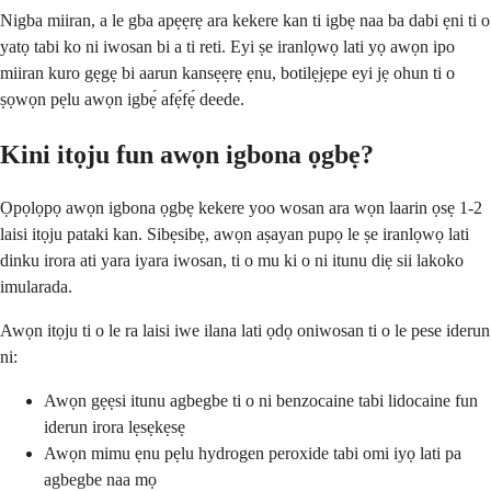
Nigba miiran, a le gba apẹẹrẹ ara kekere kan ti igbẹ naa ba dabi ẹni ti o
yatọ tabi ko ni iwosan bi a ti reti. Eyi ṣe iranlọwọ lati yọ awọn ipo
miiran kuro gẹgẹ bi aarun kansẹẹrẹ ẹnu, botilẹjẹpe eyi jẹ ohun ti o
ṣọwọn pẹlu awọn igbẹ́ afẹ́fẹ́ deede.
Kini itọju fun awọn igbona ọgbẹ?
Ọpọlọpọ awọn igbona ọgbẹ kekere yoo wosan ara wọn laarin ọsẹ 1-2
laisi itọju pataki kan. Sibẹsibẹ, awọn aṣayan pupọ le ṣe iranlọwọ lati
dinku irora ati yara iyara iwosan, ti o mu ki o ni itunu diẹ sii lakoko
imularada.
Awọn itọju ti o le ra laisi iwe ilana lati ọdọ oniwosan ti o le pese iderun
ni:
Awọn gẹẹsi itunu agbegbe ti o ni benzocaine tabi lidocaine fun
iderun irora lẹsẹkẹsẹ
Awọn mimu ẹnu pẹlu hydrogen peroxide tabi omi iyọ lati pa
agbegbe naa mọ