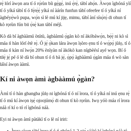
rẹ̀ lórí àwọn ara tí ó rọ̀rùn bíi gẹ̀gẹ́, inú ẹ̀rẹ̀, tàbí ahọ̀n. Àwọn ìgbóná yìí
tí ó yíká tàbí tí ó fẹ̀rẹ̀ẹ̀ yíká ní àárín funfun tàbí ofeefee tí ó yíká ní
àgbéyẹ̀wò pupa, wọ́n sì lè mú kí jijẹ, mimu, tàbí àní sísọ̀rọ̀ di ohun tí
kò rọrùn fún bii ọ̀sẹ̀ kan tàbí méjì.
Kò dà bí àgbààmú òtútù, àgbààmú ọ̀gàn kò ní àkóbáwọ̀n, bẹ́ẹ̀ ni kò sì
máa ń hàn lórí ètè rẹ̀. Ó jẹ́ ọ̀kan lára àwọn ìṣòro ẹnu tí ó wọ́pọ̀ jùlọ, tí ó
máa ń kàn ní ìwọ̀n 20% ènìyàn ní àkókò kan nígbèésí ayé wọn. Bí ó
tilẹ̀ jẹ́ pé ó lè dà bí ohun tí ó ń bà jẹ́, ọ̀pọ̀ àgbààmú ọ̀gàn máa ń wò sàn
láìsí àwọn ààmì.
Kí ni àwọn àmì àgbààmú ọ̀gàn?
Àmì tí ó hàn gbangba jùlọ ni ìgbóná tí ó ní ìrora, tí ó yíká ní inú ẹnu rẹ̀
tí ó mú kí àwọn iṣẹ́ ojoojúmọ̀ di ohun tí kò rọrùn. Iwọ yóò máa rí ìrora
náà rí kí o tó rí ìgbóná náà.
Eyi ni àwọn àmì pàtàkì tí o lè ní iriri:
Ìrora sísun tàbí ìrora tí ó ń gbóná 1-2 ọjọ́ ṣáájú kí ìgbóná náà tó