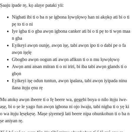
Ṣaaju ipade rẹ, kọ alaye pataki yii:
Nigbati ibi ti o ba n ṣe igbona lọwọlọwọ han ni akọkọ ati bi o ti
pẹ to ti o ni
Iye igba ti o gba awọn igbona canker ati bi o ti pẹ to ti wọn maa
n gba
Eyikeyi awọn ounjẹ, awọn iṣẹ, tabi awọn ipo ti o dabi pe o fa
awọn iṣẹlẹ
Gbogbo awọn oogun ati awọn afikun ti o n mu lọwọlọwọ
Awọn ami aisan miiran ti o ni iriri, bi iba tabi awọn glands ti o
gbọn
Eyikeyi iṣẹ odun tuntun, awọn ipalara, tabi awọn iyipada ninu
ilana itọju ẹnu rẹ
Mu atokọ awọn ibeere ti o fẹ beere wa, gẹgẹbi boya o nilo itọju iwe-
aṣẹ, bi o ṣe le yago fun awọn igbona ni ojo iwaju, tabi nigba ti o yẹ ki
o wa itọju lẹsẹkẹsẹ. Maṣe ṣiyemeji lati beere nipa ohunkohun ti o ba n
ṣe aniyan rẹ.