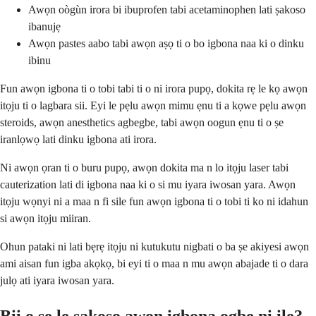
Awọn oògùn irora bi ibuprofen tabi acetaminophen lati ṣakoso
ibanujẹ
Awọn pastes aabo tabi awọn aṣọ ti o bo igbona naa ki o dinku
ibinu
Fun awọn igbona ti o tobi tabi ti o ni irora pupọ, dokita rẹ le kọ awọn
itọju ti o lagbara sii. Eyi le pẹlu awọn mimu ẹnu ti a kọwe pẹlu awọn
steroids, awọn anesthetics agbegbe, tabi awọn oogun ẹnu ti o ṣe
iranlọwọ lati dinku igbona ati irora.
Ni awọn ọran ti o buru pupọ, awọn dokita ma n lo itọju laser tabi
cauterization lati di igbona naa ki o si mu iyara iwosan yara. Awọn
itọju wọnyi ni a maa n fi sile fun awọn igbona ti o tobi ti ko ni idahun
si awọn itọju miiran.
Ohun pataki ni lati bẹrẹ itọju ni kutukutu nigbati o ba ṣe akiyesi awọn
ami aisan fun igba akọkọ, bi eyi ti o maa n mu awọn abajade ti o dara
julọ ati iyara iwosan yara.