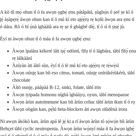
A kò tíì mọ̀ ohun tí ó fa awọn ọgbẹ́ ẹnu pátápátá, ṣùgbọ́n ó ṣeé ṣe kí ó
jẹ́ àṣàpẹrẹ̀ àwọn ohun kan tí ó mú kí eto ajẹ́ẹ́rọ rẹ kọlù àwọn ara ẹnu tí
ó dára. Rò ó bí ọ̀nà ìgbààlà ara rẹ ṣe ń gbàgbé díẹ̀, tí ó sì ń ṣiṣẹ́ jù.
Èyí ni àwọn ohun tí ó máa ń fa awọn ọgbẹ́ ẹnu:
Àwọn ìpalára kékeré láti iṣẹ́ odóntí, fifọ tí ó lágbára, tàbí fífọ́ ẹnu
rẹ láìkààní
Àníyàn àti àìtó sùn, èyí tí ó lè mú kí eto ajẹ́ẹ́rọ rẹ rẹ̀wẹ̀sì
Àwọn oúnjẹ kan bíi eso citrus, tomati, oúnjẹ onírúkérùkérù, tàbí
chocolate
Àìtó ounjẹ, pàápàá B-12, sinki, folate, tàbí irin
Àwọn iyipada homonu nígbà ìgbààyọ, oyun, tàbí menopause
Àwọn àrùn autoimmune kan bíi àrùn celiac tàbí àrùn ikun tí ó rọ
Àwọn oògùn kan, pẹ̀lú beta-blockers àti awọn olùdènà irora
Ni awọn àkókò kan, àrùn apá lè jẹ́ ki a rí àwọn àrùn tó ṣọ̀wọ̀n bíi àrùn
Behçet tàbí cyclic neutropenia. Àwọn àrùn wọ̀nyí máa ń fa àwọn ìgbẹ́
apá tí ó gbẹ́mìí tí ó sì máa ń pada dé, pẹ̀lú àwọn àmì míràn ní gbogbo