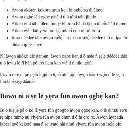
Àwọn àkóràn kokoro arun keji bí ọgbẹ̀ bá di àìmọ́
Àwọn ọgbẹ̀ láti ọgbẹ̀ pàtàkì tí ó tóbi tàbí jíjinlẹ̀
Àìlera omi tàbí àìlera ounjẹ bí irora bá dá ìjẹun tó tọ̀nà àti mimu
Àìlera eyín láti yẹra fún iṣẹ́ mimọ́ ẹnu nítorí irora
Irora déédéé tàbí àwọn ìṣẹ̀lẹ̀ tí ó máa ń ṣẹlẹ̀ déédéé tí ó ní ipa lórí
didara ìgbésí ayé
Ní àwọn àkókò díẹ̀ gan-an, àwọn ọgbẹ̀ kan tí ó máa ń ṣẹlẹ̀ déédéé tàbí
tí ó lewu lè fi hàn pé ipò ilera kan wà tí ó nilo ìtọ́jú.
Ìròyìn rere ni pé pẹ̀lù ìtọ́jú tó tọ̀nà àti ìtọ́jú, àwọn ìṣòro wọ̀nyí lè yẹra
fún tàbí ṣiṣẹ́ dáadáa.
Báwo ni a ṣe lè yẹra fún àwọn ọgbẹ̀ kan?
Bí o tilẹ̀ jẹ́ pé o kò lè yẹra fún gbogbo àwọn ọgbẹ̀ kan, o lè dinku ewu
rẹ̀ nípa mímọ̀ àti yíyẹra fún àwọn ohun tí ó fa ọ̀rọ̀ rẹ̀. Àwọn àyípadà
ìgbésí ayé kékeré máa ń ṣe ìyàtọ̀ ńlá nínú yíyẹra fún àwọn ìṣẹ̀lẹ̀ ọjọ́