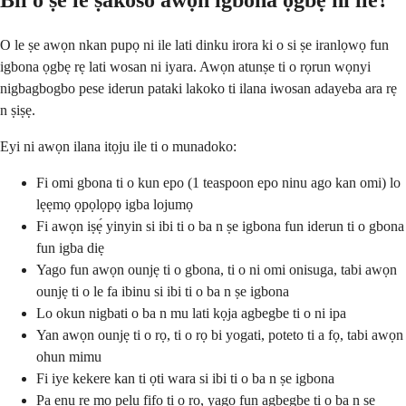
Bii o ṣe le ṣakoso awọn igbona ọgbẹ ni ile?
O le ṣe awọn nkan pupọ ni ile lati dinku irora ki o si ṣe iranlọwọ fun
igbona ọgbẹ rẹ lati wosan ni iyara. Awọn atunṣe ti o rọrun wọnyi
nigbagbogbo pese iderun pataki lakoko ti ilana iwosan adayeba ara rẹ
n ṣiṣẹ.
Eyi ni awọn ilana itọju ile ti o munadoko:
Fi omi gbona ti o kun epo (1 teaspoon epo ninu ago kan omi) lo
lẹẹmọ ọpọlọpọ igba lojumọ
Fi awọn iṣẹ́ yinyin si ibi ti o ba n ṣe igbona fun iderun ti o gbona
fun igba diẹ
Yago fun awọn ounjẹ ti o gbona, ti o ni omi onisuga, tabi awọn
ounjẹ ti o le fa ibinu si ibi ti o ba n ṣe igbona
Lo okun nigbati o ba n mu lati kọja agbegbe ti o ni ipa
Yan awọn ounjẹ ti o rọ, ti o rọ bi yogati, poteto ti a fọ, tabi awọn
ohun mimu
Fi iye kekere kan ti ọti wara si ibi ti o ba n ṣe igbona
Pa ẹnu rẹ mọ pẹlu fifọ ti o rọ, yago fun agbegbe ti o ba n ṣe