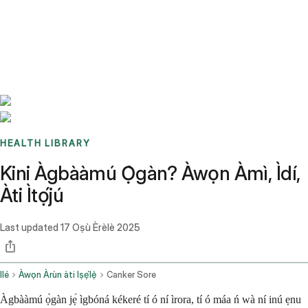
Benchmarks
Stories
FAQ
Sign up / Log in
HEALTH LIBRARY
Kini Àgbààmú Ọ̀gàn? Àwọn Àmì, Ìdí,
Àti Ìtọ́jú
Last updated
17 Oṣù Èrèlè 2025
Ilé
Àwọn Àrùn àti Iṣẹ́lẹ̀
Canker Sore
Àgbààmú ọ̀gàn jẹ́ ìgbóná kékeré tí ó ní ìrora, tí ó máa ń wà ní inú ẹnu