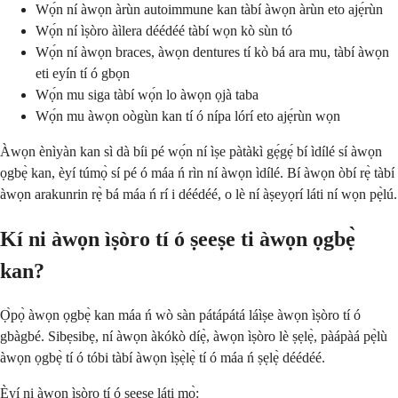
Wọ́n ní àwọn àrùn autoimmune kan tàbí àwọn àrùn eto ajẹ́rùn
Wọ́n ní ìṣòro àìlera déédéé tàbí wọn kò sùn tó
Wọ́n ní àwọn braces, àwọn dentures tí kò bá ara mu, tàbí àwọn
eti eyín tí ó gbọn
Wọ́n mu siga tàbí wọ́n lo àwọn ọjà taba
Wọ́n mu àwọn oògùn kan tí ó nípa lórí eto ajẹ́rùn wọn
Àwọn ènìyàn kan sì dà bíi pé wọ́n ní ìṣe pàtàkì gẹ́gẹ́ bí ìdílé sí àwọn
ọgbẹ̀ kan, èyí túmọ̀ sí pé ó máa ń rìn ní àwọn ìdílé. Bí àwọn òbí rẹ̀ tàbí
àwọn arakunrin rẹ̀ bá máa ń rí i déédéé, o lè ní àṣeyọrí láti ní wọn pẹ̀lú.
Kí ni àwọn ìṣòro tí ó ṣeeṣe ti àwọn ọgbẹ̀
kan?
Ọ̀pọ̀ àwọn ọgbẹ̀ kan máa ń wò sàn pátápátá láìṣe àwọn ìṣòro tí ó
gbàgbé. Sibẹsibẹ, ní àwọn àkókò díẹ̀, àwọn ìṣòro lè ṣẹlẹ̀, pàápàá pẹ̀lù
àwọn ọgbẹ̀ tí ó tóbi tàbí àwọn ìṣẹ̀lẹ̀ tí ó máa ń ṣẹlẹ̀ déédéé.
Èyí ni àwọn ìṣòro tí ó ṣeeṣe láti mọ̀: