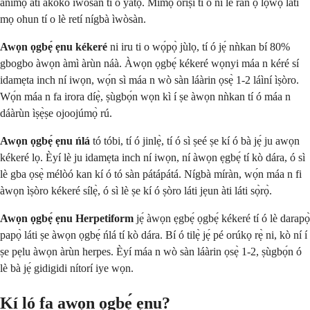
ànímọ́ àti àkókò ìwòsàn tí ó yàtọ̀. Mímọ̀ oríṣi tí o ní lè ràn ọ́ lọ́wọ́ láti
mọ ohun tí o lè retí nígbà ìwòsàn.
Awọn ọgbẹ́ ẹnu kékeré
ni iru ti o wọ́pọ̀ jùlọ, tí ó jẹ́ nǹkan bí 80%
gbogbo àwọn àmì àrùn náà. Àwọn ọgbẹ́ kékeré wọnyi máa n kéré sí
idamẹta inch ní iwọn, wọ́n sì máa n wò sàn láàrin ọsẹ̀ 1-2 láìní ìṣòro.
Wọ́n máa n fa irora díẹ̀, ṣùgbọ́n wọn kì í ṣe àwọn nǹkan tí ó máa n
dáàrùn ìṣẹ̀ṣe ojoojúmọ̀ rú.
Awọn ọgbẹ́ ẹnu ńlá
tó tóbi, tí ó jinlẹ̀, tí ó sì ṣeé ṣe kí ó bà jẹ́ ju awọn
kékeré lọ. Èyí lè ju idamẹta inch ní iwọn, ní àwọn ẹgbẹ́ tí kò dára, ó sì
lè gba ọsẹ̀ mélòó kan kí ó tó sàn pátápátá. Nígbà míràn, wọ́n máa n fi
àwọn ìṣòro kékeré sílẹ̀, ó sì lè ṣe kí ó ṣòro láti jẹun àti láti sọ̀rọ̀.
Awọn ọgbẹ́ ẹnu Herpetiform
jẹ́ àwọn ẹgbẹ́ ọgbẹ́ kékeré tí ó lè darapọ̀
papọ̀ láti ṣe àwọn ọgbẹ́ ńlá tí kò dára. Bí ó tilẹ̀ jẹ́ pé orúkọ rẹ̀ ni, kò ní í
ṣe pẹlu àwọn àrùn herpes. Èyí máa n wò sàn láàrin ọsẹ̀ 1-2, ṣùgbọ́n ó
lè bà jẹ́ gidigidi nítorí iye wọn.
Kí ló fa awọn ọgbẹ́ ẹnu?