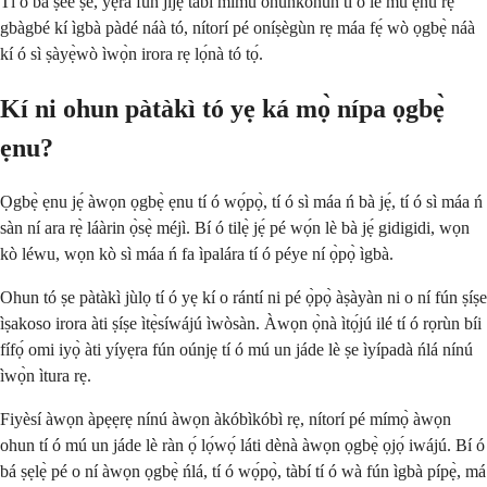
Tí ó bá ṣeé ṣe, yẹra fún jijẹ tàbí mimu ohunkohun tí ó lè mú ẹnu rẹ
gbàgbé kí ìgbà pàdé náà tó, nítorí pé oníṣègùn rẹ máa fẹ́ wò ọgbẹ̀ náà
kí ó sì ṣàyẹ̀wò ìwọ̀n irora rẹ lọ́nà tó tọ́.
Kí ni ohun pàtàkì tó yẹ ká mọ̀ nípa ọgbẹ̀
ẹnu?
Ọgbẹ̀ ẹnu jẹ́ àwọn ọgbẹ̀ ẹnu tí ó wọ́pọ̀, tí ó sì máa ń bà jẹ́, tí ó sì máa ń
sàn ní ara rẹ̀ láàrin ọ̀sẹ̀ méjì. Bí ó tilẹ̀ jẹ́ pé wọ́n lè bà jẹ́ gidigidi, wọn
kò léwu, wọn kò sì máa ń fa ìpalára tí ó péye ní ọ̀pọ̀ ìgbà.
Ohun tó ṣe pàtàkì jùlọ tí ó yẹ kí o rántí ni pé ọ̀pọ̀ àṣàyàn ni o ní fún ṣíṣe
ìṣakoso irora àti ṣíṣe ìtẹ̀síwájú ìwòsàn. Àwọn ọ̀nà ìtọ́jú ilé tí ó rọrùn bíi
fífọ́ omi iyọ̀ àti yíyẹra fún oúnjẹ tí ó mú un jáde lè ṣe ìyípadà ńlá nínú
ìwọ̀n ìtura rẹ.
Fiyèsí àwọn àpẹẹrẹ nínú àwọn àkóbìkóbì rẹ, nítorí pé mímọ̀ àwọn
ohun tí ó mú un jáde lè ràn ọ́ lọ́wọ́ láti dènà àwọn ọgbẹ̀ ọjọ́ iwájú. Bí ó
bá ṣẹlẹ̀ pé o ní àwọn ọgbẹ̀ ńlá, tí ó wọ́pọ̀, tàbí tí ó wà fún ìgbà pípẹ̀, má