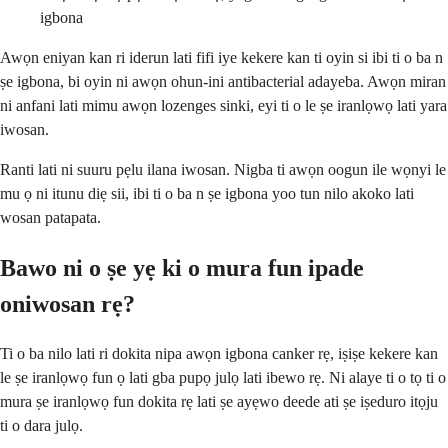
igbona
Awọn eniyan kan ri iderun lati fifi iye kekere kan ti oyin si ibi ti o ba n
ṣe igbona, bi oyin ni awọn ohun-ini antibacterial adayeba. Awọn miran
ni anfani lati mimu awọn lozenges sinki, eyi ti o le ṣe iranlọwọ lati yara
iwosan.
Ranti lati ni suuru pẹlu ilana iwosan. Nigba ti awọn oogun ile wọnyi le
mu ọ ni itunu diẹ sii, ibi ti o ba n ṣe igbona yoo tun nilo akoko lati
wosan patapata.
Bawo ni o ṣe yẹ ki o mura fun ipade
oniwosan rẹ?
Ti o ba nilo lati ri dokita nipa awọn igbona canker rẹ, iṣiṣe kekere kan
le ṣe iranlọwọ fun ọ lati gba pupọ julọ lati ibewo rẹ. Ni alaye ti o tọ ti o
mura ṣe iranlọwọ fun dokita rẹ lati ṣe ayẹwo deede ati ṣe iṣeduro itọju
ti o dara julọ.