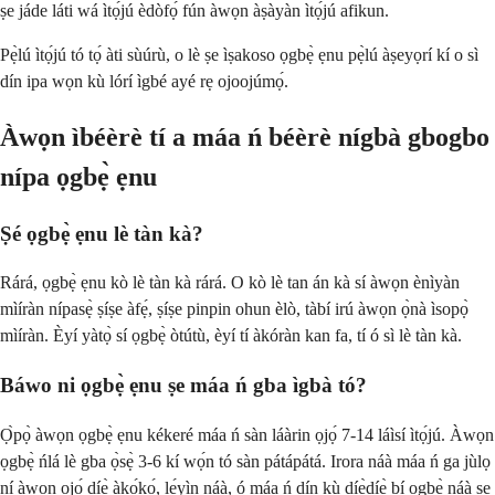
ṣe jáde láti wá ìtọ́jú èdòfọ́ fún àwọn àṣàyàn ìtọ́jú afikun.
Pẹ̀lú ìtọ́jú tó tọ́ àti sùúrù, o lè ṣe ìṣakoso ọgbẹ̀ ẹnu pẹ̀lú àṣeyọrí kí o sì
dín ipa wọn kù lórí ìgbé ayé rẹ ojoojúmọ́.
Àwọn ìbéèrè tí a máa ń béèrè nígbà gbogbo
nípa ọgbẹ̀ ẹnu
Ṣé ọgbẹ̀ ẹnu lè tàn kà?
Rárá, ọgbẹ̀ ẹnu kò lè tàn kà rárá. O kò lè tan án kà sí àwọn ènìyàn
mìíràn nípasẹ̀ ṣíṣe àfẹ́, ṣíṣe pinpin ohun èlò, tàbí irú àwọn ọ̀nà ìsopọ̀
mìíràn. Èyí yàtọ̀ sí ọgbẹ̀ òtútù, èyí tí àkóràn kan fa, tí ó sì lè tàn kà.
Báwo ni ọgbẹ̀ ẹnu ṣe máa ń gba ìgbà tó?
Ọ̀pọ̀ àwọn ọgbẹ̀ ẹnu kékeré máa ń sàn láàrin ọjọ́ 7-14 láìsí ìtọ́jú. Àwọn
ọgbẹ̀ ńlá lè gba ọ̀sẹ̀ 3-6 kí wọ́n tó sàn pátápátá. Irora náà máa ń ga jùlọ
ní àwọn ọjọ́ díẹ̀ àkọ́kọ́, lẹ́yìn náà, ó máa ń dín kù díẹ̀díẹ̀ bí ọgbẹ̀ náà ṣe