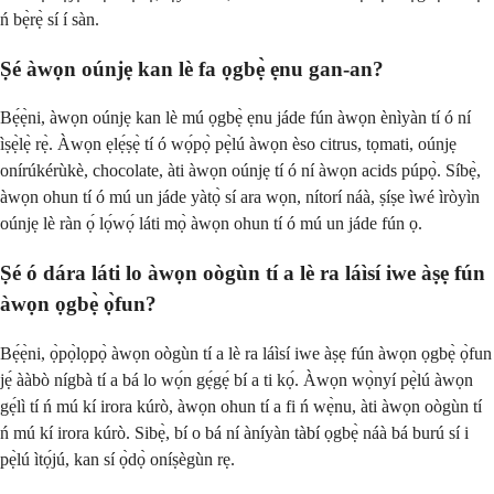
ń bẹ̀rẹ̀ sí í sàn.
Ṣé àwọn oúnjẹ kan lè fa ọgbẹ̀ ẹnu gan-an?
Bẹ́ẹ̀ni, àwọn oúnjẹ kan lè mú ọgbẹ̀ ẹnu jáde fún àwọn ènìyàn tí ó ní
ìṣẹ̀lẹ̀ rẹ̀. Àwọn ẹlẹ́ṣẹ̀ tí ó wọ́pọ̀ pẹ̀lú àwọn èso citrus, tọmati, oúnjẹ
onírúkérùkè, chocolate, àti àwọn oúnjẹ tí ó ní àwọn acids púpọ̀. Síbẹ̀,
àwọn ohun tí ó mú un jáde yàtọ̀ sí ara wọn, nítorí náà, ṣíṣe ìwé ìròyìn
oúnjẹ lè ràn ọ́ lọ́wọ́ láti mọ̀ àwọn ohun tí ó mú un jáde fún ọ.
Ṣé ó dára láti lo àwọn oògùn tí a lè ra láìsí iwe àṣẹ fún
àwọn ọgbẹ̀ ọ̀fun?
Bẹ́ẹ̀ni, ọ̀pọ̀lọpọ̀ àwọn oògùn tí a lè ra láìsí iwe àṣẹ fún àwọn ọgbẹ̀ ọ̀fun
jẹ́ ààbò nígbà tí a bá lo wọ́n gẹ́gẹ́ bí a ti kọ́. Àwọn wọ̀nyí pẹ̀lú àwọn
gẹ́lì tí ń mú kí irora kúrò, àwọn ohun tí a fi ń wẹ̀nu, àti àwọn oògùn tí
ń mú kí irora kúrò. Sibẹ̀, bí o bá ní àníyàn tàbí ọgbẹ̀ náà bá burú sí i
pẹ̀lú ìtọ́jú, kan sí ọ̀dọ̀ oníṣègùn rẹ.