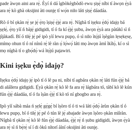
pade àwọn aini ara rẹ̀. Èyí ń dá ìgbòkègbòdò ewu ṣiṣẹ́ níbi tí àwọn ẹ̀yà
ara rẹ̀ kò gbà oksijini àti ounjẹ tí wọ́n nilo láti ṣiṣẹ́ dáadáa.
Rò ó bí ọkàn rẹ̀ ṣe jẹ́ ẹ̀rọ ìṣiṣẹ́ ẹ̀jẹ̀ ara rẹ̀. Nígbà tí iṣẹku ẹ̀dọ̀ idajọ bá
ṣẹlẹ̀, ẹ̀rọ yìí ń bàjẹ́ gidigidi, tí ó fa kí ẹ̀jẹ̀ ṣubu, àwọn ẹ̀yà ara pàtàkì sì ń
jìjàkadì. Bí ó tilẹ̀ jẹ́ pé ipò yìí lewu pupọ, ó sì nilo ìtọ́jú ìṣègùn lẹsẹkẹsẹ,
mímọ ohun tí ó ní nínú rẹ̀ lè ràn ọ́ lọ́wọ́ láti mọ àwọn àmì ìkìlọ̀, kí o sì
mọ nígbà tí o gbọ́dọ̀ wá ìtọ́jú pajawiri.
Kini iṣẹku ẹ̀dọ̀ idajọ?
Iṣẹku ẹ̀dọ̀ idajọ jẹ́ ipò tí ó lè pa ni, níbi tí agbára ọkàn rẹ̀ láti fún ẹ̀jẹ̀ bá
di aláìlera gidigidi. Ẹ̀yà ọkàn rẹ̀ kò lè fa ara rẹ̀ lágbára tó, tàbí kò lè kún
fún ẹ̀jẹ̀ dáadáa, tí ó fa ìṣàn ẹ̀jẹ̀ tí kò tó ní gbogbo ara rẹ̀.
Ipò yìí sábà máa ń ṣẹlẹ̀ gẹ́gẹ́ bí ìṣòro tí ó ti wá láti ọ̀dọ̀ àrùn ọkàn tí ó
lewu pupọ, bí ó tilẹ̀ jẹ́ pé ó tún lè jẹ́ abajade àwọn ìṣòro ọkàn mìíràn.
Nígbà tí ọkàn rẹ̀ kò lè fún ẹ̀jẹ̀ dáadáa, ẹ̀jẹ̀ rẹ̀ ń ṣubu gidigidi, àwọn ẹ̀yà
ara rẹ̀ sì ń bẹ̀rẹ̀ sí í di òkú nítorí àìní oksijini àti ounjẹ.