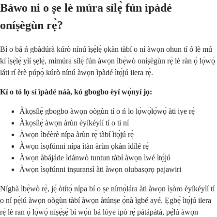
Báwo ni o ṣe lè múra sílẹ̀ fún ìpàdé
oníṣègùn rẹ̀?
Bí o bá ń gbàdúrà kúrò nínú ìṣẹ̀lẹ̀ ọkàn tàbí o ní àwọn ohun tí ó lè mú
kí ìṣẹ̀lẹ̀ yìí ṣẹlẹ̀, mímúra sílẹ̀ fún àwọn ìbẹ̀wò oníṣègùn rẹ̀ lè ràn ọ́ lọ́wọ́
láti rí èrè púpọ̀ kúrò nínú àwọn ìpàdé ìtọ́jú ilera rẹ̀.
Kí o tó lọ sí ìpàdé náà, kó gbogbo èyí wọ̀nyí jọ:
Àkọsílẹ̀ gbogbo àwọn oògùn tí o ń lo lọ́wọ́lọ́wọ́ àti iye rẹ̀
Àkọsílẹ̀ àwọn àrùn èyíkéyìí tí o ti ní
Àwọn ìbéèrè nípa àrùn rẹ̀ tàbí ìtọ́jú rẹ̀
Àwọn ìsọfúnni nípa ìtàn àrùn ọkàn ìdílé rẹ̀
Àwọn àbájáde ìdánwò tuntun tàbí àwọn ìwé ìtọ́jú
Àwọn ìsọfúnni inṣuransì àti àwọn olubasọrọ pajawiri
Nígbà ìbẹ̀wò rẹ̀, jẹ́ òtítọ́ nípa bí o ṣe nímọ̀lára àti àwọn ìṣòro èyíkéyìí tí
o ní pẹ̀lú àwọn oògùn tàbí àwọn àtúnṣe ọ̀nà ìgbé ayé. Ẹgbẹ́ ìtọ́jú ilera
rẹ̀ lè ran ọ́ lọ́wọ́ níṣẹ̀ṣẹ̀ bí wọ́n bá lóye ipò rẹ̀ pátápátá, pẹ̀lú àwọn