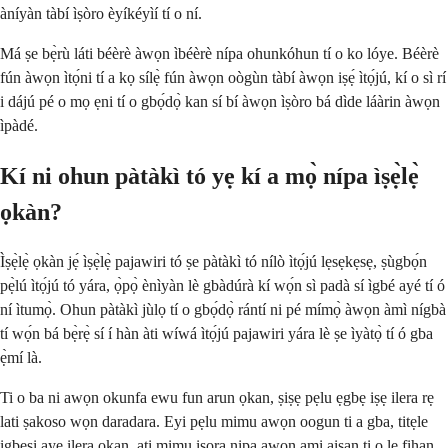
àníyàn tàbí ìṣòro èyíkéyìí tí o ní.
Má ṣe bẹ̀rù láti béèrè àwọn ìbéèrè nípa ohunkóhun tí o ko lóye. Béèrè
fún àwọn ìtọ́ni tí a kọ sílẹ̀ fún àwọn oògùn tàbí àwọn iṣẹ́ ìtọ́jú, kí o sì rí
i dájú pé o mọ ẹni tí o gbọ́dọ̀ kan sí bí àwọn ìṣòro bá dìde láàrin àwọn
ìpàdé.
Kí ni ohun pàtàkì tó yẹ kí a mọ̀ nípa ìṣẹ̀lẹ̀
ọkàn?
Ìṣẹ̀lẹ̀ ọkàn jẹ́ ìṣẹ̀lẹ̀ pajawiri tó ṣe pàtàkì tó nílò ìtọ́jú lẹsẹkẹsẹ, ṣùgbọ́n
pẹ̀lú ìtọ́jú tó yára, ọ̀pọ̀ ènìyàn lè gbàdúrà kí wọ́n sì padà sí ìgbé ayé tí ó
ní ìtumọ̀. Ohun pàtàkì jùlọ tí o gbọ́dọ̀ rántí ni pé mímọ̀ àwọn àmì nígbà
tí wọ́n bá bẹ̀rẹ̀ sí í hàn àti wíwá ìtọ́jú pajawiri yára lè ṣe ìyàtọ̀ tí ó gba
ẹ̀mí là.
Ti o ba ni awọn okunfa ewu fun arun ọkan, ṣiṣẹ pẹlu ẹgbẹ iṣẹ ilera rẹ
lati ṣakoso wọn daradara. Eyi pẹlu mimu awọn oogun ti a gba, titẹle
igbesi aye ilera ọkan, ati mimu iṣọra nipa awọn ami aisan ti o le fihan