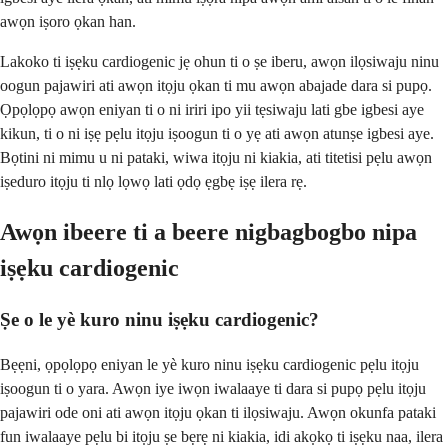
awọn iṣoro ọkan han.
Lakoko ti iṣẹku cardiogenic jẹ ohun ti o ṣe iberu, awọn ilọsiwaju ninu
oogun pajawiri ati awọn itọju ọkan ti mu awọn abajade dara si pupọ.
Ọpọlọpọ awọn eniyan ti o ni iriri ipo yii tẹsiwaju lati gbe igbesi aye
kikun, ti o ni iṣẹ pẹlu itọju iṣoogun ti o yẹ ati awọn atunṣe igbesi aye.
Bọtini ni mimu u ni pataki, wiwa itọju ni kiakia, ati titetisi pẹlu awọn
iṣeduro itọju ti nlọ lọwọ lati ọdọ ẹgbẹ iṣẹ ilera rẹ.
Awọn ibeere ti a beere nigbagbogbo nipa
iṣẹku cardiogenic
Ṣe o le yè kuro ninu iṣẹku cardiogenic?
Bẹẹni, ọpọlọpọ eniyan le yè kuro ninu iṣẹku cardiogenic pẹlu itọju
iṣoogun ti o yara. Awọn iye iwọn iwalaaye ti dara si pupọ pẹlu itọju
pajawiri ode oni ati awọn itọju ọkan ti ilọsiwaju. Awọn okunfa pataki
fun iwalaaye pẹlu bi itọju ṣe bẹrẹ ni kiakia, idi akọkọ ti iṣẹku naa, ilera