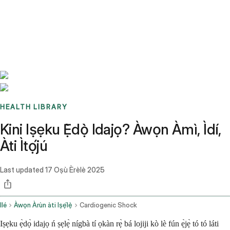
Benchmarks
Stories
FAQ
Sign up / Log in
HEALTH LIBRARY
Kini Iṣẹku Ẹ̀dọ̀ Idajọ? Àwọn Àmì, Ìdí,
Àti Ìtọ́jú
Last updated
17 Oṣù Èrèlè 2025
Ilé
Àwọn Àrùn àti Iṣẹ́lẹ̀
Cardiogenic Shock
Iṣẹku ẹ̀dọ̀ idajọ ń ṣẹlẹ̀ nígbà tí ọkàn rẹ̀ bá lojiji kò lè fún ẹ̀jẹ̀ tó tó láti