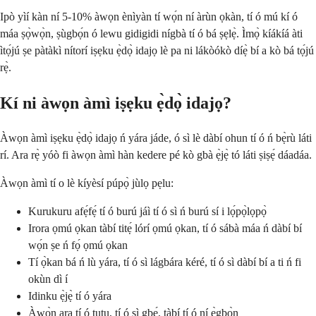
Ipò yìí kàn ní 5-10% àwọn ènìyàn tí wọ́n ní àrùn ọkàn, tí ó mú kí ó
máa ṣọ̀wọ̀n, ṣùgbọ́n ó lewu gidigidi nígbà tí ó bá ṣẹlẹ̀. Ìmọ̀ kíákíá àti
ìtọ́jú ṣe pàtàkì nítorí iṣẹku ẹ̀dọ̀ idajọ lè pa ni lákòókò díẹ̀ bí a kò bá tọ́jú
rẹ̀.
Kí ni àwọn àmì iṣẹku ẹ̀dọ̀ idajọ?
Àwọn àmì iṣẹku ẹ̀dọ̀ idajọ ń yára jáde, ó sì lè dàbí ohun tí ó ń bẹ̀rù láti
rí. Ara rẹ̀ yóò fi àwọn àmì hàn kedere pé kò gbà ẹ̀jẹ̀ tó láti ṣiṣẹ́ dáadáa.
Àwọn àmì tí o lè kíyèsí púpọ̀ jùlọ pẹlu:
Kurukuru afẹ́fẹ́ tí ó burú jáì tí ó sì ń burú sí i lọ́pọ̀lọpọ̀
Irora ọmú ọkan tàbí titẹ́ lórí ọmú ọkan, tí ó sábà máa ń dàbí bí
wọ́n ṣe ń fọ́ ọmú ọkan
Tí ọ̀kan bá ń lù yára, tí ó sì lágbára kéré, tí ó sì dàbí bí a ti ń fi
okùn dì í
Idinku ẹ̀jẹ̀ tí ó yára
Àwọ̀n ara tí ó tutu, tí ó sì gbẹ́, tàbí tí ó ní ẹ̀gbọ̀n