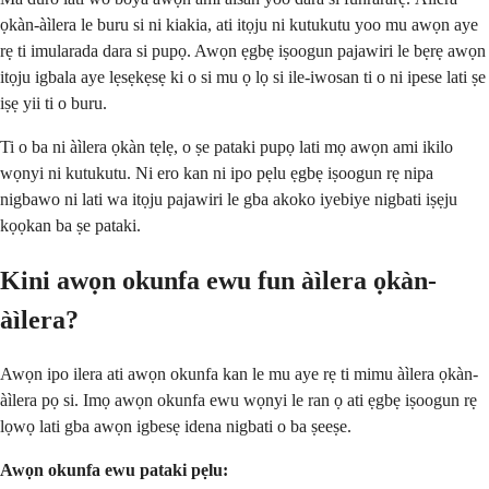
ọkàn-àìlera le buru si ni kiakia, ati itọju ni kutukutu yoo mu awọn aye
rẹ ti imularada dara si pupọ. Awọn ẹgbẹ iṣoogun pajawiri le bẹrẹ awọn
itọju igbala aye lẹsẹkẹsẹ ki o si mu ọ lọ si ile-iwosan ti o ni ipese lati ṣe
iṣẹ yii ti o buru.
Ti o ba ni àìlera ọkàn tẹlẹ, o ṣe pataki pupọ lati mọ awọn ami ikilo
wọnyi ni kutukutu. Ni ero kan ni ipo pẹlu ẹgbẹ iṣoogun rẹ nipa
nigbawo ni lati wa itọju pajawiri le gba akoko iyebiye nigbati iṣẹju
kọọkan ba ṣe pataki.
Kini awọn okunfa ewu fun àìlera ọkàn-
àìlera?
Awọn ipo ilera ati awọn okunfa kan le mu aye rẹ ti mimu àìlera ọkàn-
àìlera pọ si. Imọ awọn okunfa ewu wọnyi le ran ọ ati ẹgbẹ iṣoogun rẹ
lọwọ lati gba awọn igbesẹ idena nigbati o ba ṣeeṣe.
Awọn okunfa ewu pataki pẹlu: