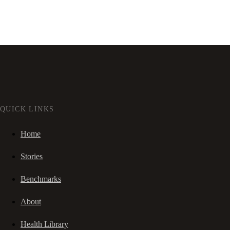
QUICK LINKS
Home
Stories
Benchmarks
About
Health Library