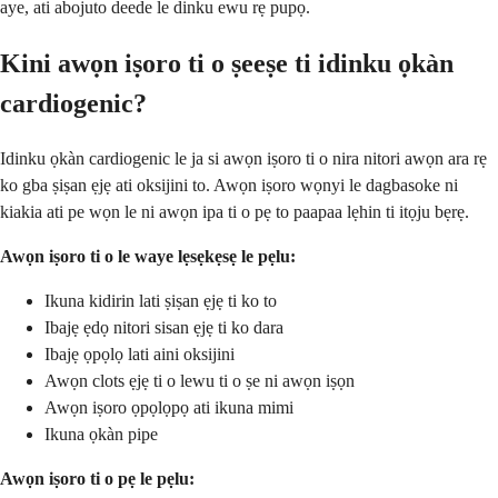
aye, ati abojuto deede le dinku ewu rẹ pupọ.
Kini awọn iṣoro ti o ṣeeṣe ti idinku ọkàn
cardiogenic?
Idinku ọkàn cardiogenic le ja si awọn iṣoro ti o nira nitori awọn ara rẹ
ko gba ṣiṣan ẹjẹ ati oksijini to. Awọn iṣoro wọnyi le dagbasoke ni
kiakia ati pe wọn le ni awọn ipa ti o pẹ to paapaa lẹhin ti itọju bẹrẹ.
Awọn iṣoro ti o le waye lẹsẹkẹsẹ le pẹlu:
Ikuna kidirin lati ṣiṣan ẹjẹ ti ko to
Ibajẹ ẹdọ nitori sisan ẹjẹ ti ko dara
Ibajẹ ọpọlọ lati aini oksijini
Awọn clots ẹjẹ ti o lewu ti o ṣe ni awọn iṣọn
Awọn iṣoro ọpọlọpọ ati ikuna mimi
Ikuna ọkàn pipe
Awọn iṣoro ti o pẹ le pẹlu: