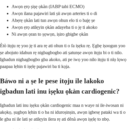
Awọn ẹrọ ṣiṣẹ ọkàn (IABP tabi ECMO)
Awọn ilana pajawiri lati ṣii awọn arteries ti o di
Abẹrẹ ọkàn lati tun awọn ohun elo ti o bajẹ ṣe
Awọn ẹrọ atilẹyin ọkàn adayeba ti o jẹ ti akoko
Ni awọn ọran to ṣọwọn, iṣiro gbigbe ọkàn
Ètò itọju rẹ yoo jẹ ti ara rẹ ati ohun ti o fa iṣẹku rẹ. Ẹgbẹ iṣoogun yoo
ṣe abojuto idahun rẹ nigbagbogbo ati ṣatunṣe awọn itọju bi o ti nilo.
Igbadun nigbagbogbo gba akoko, ati pe iwọ yoo nilo itọju ti nlọ lọwọ
paapaa lẹhin ti iṣẹlẹ pajawiri ba ti kọja.
Báwo ni a ṣe le pese itọju ile lakoko
igbadun lati inu iṣẹku ọkàn cardiogenic?
Igbadun lati inu iṣẹku ọkàn cardiogenic maa n waye ni ile-iwosan ni
akọkọ, ṣugbọn lẹhin ti o ba ni iduroṣinṣin, awọn igbesẹ pataki wa ti o
le gba ni ile lati ṣe atilẹyin ilera rẹ ati dènà awọn iṣẹlẹ to nbọ.