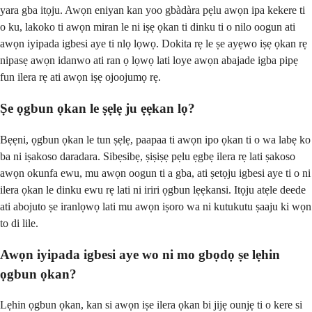
yara gba itọju. Awọn eniyan kan yoo gbàdàra pẹlu awọn ipa kekere ti
o ku, lakoko ti awọn miran le ni iṣẹ ọkan ti dinku ti o nilo oogun ati
awọn iyipada igbesi aye ti nlọ lọwọ. Dokita rẹ le ṣe ayẹwo iṣẹ ọkan rẹ
nipasẹ awọn idanwo ati ran ọ lọwọ lati loye awọn abajade igba pipẹ
fun ilera rẹ ati awọn iṣẹ ojoojumọ rẹ.
Ṣe ọgbun ọkan le ṣẹlẹ ju ẹẹkan lọ?
Bẹẹni, ọgbun ọkan le tun ṣẹlẹ, paapaa ti awọn ipo ọkan ti o wa labẹ ko
ba ni iṣakoso daradara. Sibẹsibẹ, ṣiṣiṣẹ pẹlu ẹgbẹ ilera rẹ lati ṣakoso
awọn okunfa ewu, mu awọn oogun ti a gba, ati ṣetọju igbesi aye ti o ni
ilera ọkan le dinku ewu rẹ lati ni iriri ọgbun lẹẹkansi. Itọju atẹle deede
ati abojuto ṣe iranlọwọ lati mu awọn iṣoro wa ni kutukutu ṣaaju ki wọn
to di lile.
Awọn iyipada igbesi aye wo ni mo gbọdọ ṣe lẹhin
ọgbun ọkan?
Lẹhin ọgbun ọkan, kan si awọn iṣe ilera ọkan bi jijẹ ounjẹ ti o kere si