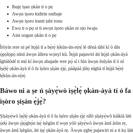
Ibajẹ iṣan ọkàn ti o pẹ
Awọn iṣoro kidirin onibaje
Awọn iṣoro iranti tabi ronu
Ewu ti o pọ si ti awọn iṣoro ọkàn ni ojo iwaju
Aini oogun ọkàn ti o pẹ
Ìròyìn rere ni pé ìtọ́jú tí a bẹ̀rẹ̀ lẹ́kùn-ún-rẹ́rẹ́ lè dènà tàbí kí ó dín
ọ̀pọ̀lọpọ̀ nínú àwọn àìlera wọ̀nyí kù. Ìtọ́jú pajawiri àti ìtọ́jú ọkàn-àyà
ìgbàlódé ti mú kí àwọn abajade rere pọ̀ sí i fún àwọn ènìyàn tí ó ní
ìṣẹ̀lẹ̀ ọkàn-àyà tí ó fa ìṣòro ṣíṣàn ẹ̀jẹ̀, pàápàá jùlọ nígbà tí ìtọ́jú bẹ̀rẹ̀
lẹ́kùn-ún-rẹ́rẹ́.
Báwo ni a ṣe ń ṣàyẹ̀wò ìṣẹ̀lẹ̀ ọkàn-àyà tí ó fa
ìṣòro ṣíṣàn ẹ̀jẹ̀?
Ṣíṣàyẹ̀wò ìṣẹ̀lẹ̀ ọkàn-àyà tí ó fa ìṣòro ṣíṣàn ẹ̀jẹ̀ nílò ṣíṣàyẹ̀wò kíákíá láti
ọ̀dọ̀ àwọn ọ̀jọ̀gbọ́n iṣẹ́ ìṣègùn tí wọn yóò ṣàyẹ̀wò àwọn àmì àrùn rẹ,
àwọn àmì ìṣègùn, àti iṣẹ́ ọkàn-àyà rẹ. Àwọn ẹgbẹ́ pajawiri ni a ti kọ́ láti