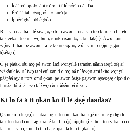
Ìdààmú ọpọlọ tàbí ìṣòro ní fífẹ̀mọ̀ràn dáadáa
Ẹ̀rùjàá tàbí òṣùgbọ̀ tí ó burú jáì
Ìgbẹ̀rùgbẹ̀ tàbí ẹ̀gbọ̀n
Bí àìsàn náà bá ń tẹ̀ síwájú, o lè rí àwọn àmì àìsàn tí ó burú sí i bíi ètè
tàbí èékàn tí ó ní àwọ̀ bulu, ìdinku ìṣàn ito, tàbí ìdákẹ́jẹ́. Àwọn àmì
wọ̀nyí fi hàn pé àwọn ara rẹ kò ní oògùn, wọ́n sì nílò ìtọ́jú ìṣègùn
lẹ́sẹ̀kẹsẹ̀.
Ó ṣe pàtàkì láti mọ̀ pé àwọn àmì wọ̀nyí lè farahàn láàrin iṣẹ́jú díẹ̀ sí
wákàtí díẹ̀. Bí ìwọ tàbí ẹnì kan tí o mọ̀ bá ní àwọn àmì ìkìlọ̀ wọ̀nyí,
pàápàá lẹ́yìn irora ọmú ọkan, pe àwọn òṣìṣẹ́ pajawiri lẹ́sẹ̀kẹsẹ̀ dípò tí o
fi máa dúró láti wo bí àwọn àmì àìsàn bá ń sàn.
Kí ló fà á tí ọkàn kò fi lè ṣiṣẹ́ dáadáa?
Ọkàn kò fi lè ṣiṣẹ́ dáadáa nígbà tí ohun kan bá bajẹ́ ọkàn rẹ̀ gidigidi
tàbí tí ó bá dààmú agbára rẹ̀ láti fún ẹ̀jẹ̀ lọ́pọ̀lọpọ̀. Ohun tí ó sábà máa ń
fà á ni àìsàn ọkàn ńlá tí ó bajẹ́ apá ńlá kan ti ọkàn rẹ̀.