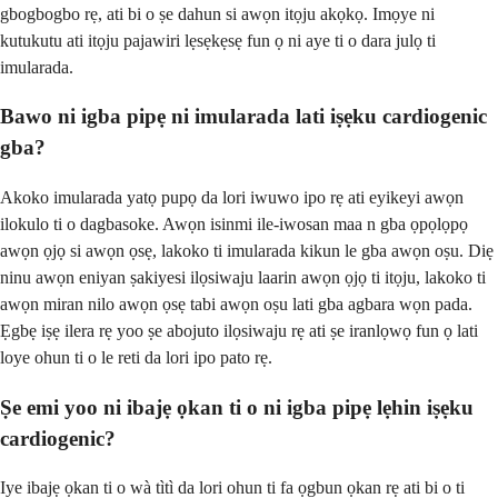
gbogbogbo rẹ, ati bi o ṣe dahun si awọn itọju akọkọ. Imọye ni
kutukutu ati itọju pajawiri lẹsẹkẹsẹ fun ọ ni aye ti o dara julọ ti
imularada.
Bawo ni igba pipẹ ni imularada lati iṣẹku cardiogenic
gba?
Akoko imularada yatọ pupọ da lori iwuwo ipo rẹ ati eyikeyi awọn
ilokulo ti o dagbasoke. Awọn isinmi ile-iwosan maa n gba ọpọlọpọ
awọn ọjọ si awọn ọsẹ, lakoko ti imularada kikun le gba awọn oṣu. Diẹ
ninu awọn eniyan ṣakiyesi ilọsiwaju laarin awọn ọjọ ti itọju, lakoko ti
awọn miran nilo awọn ọsẹ tabi awọn oṣu lati gba agbara wọn pada.
Ẹgbẹ iṣẹ ilera rẹ yoo ṣe abojuto ilọsiwaju rẹ ati ṣe iranlọwọ fun ọ lati
loye ohun ti o le reti da lori ipo pato rẹ.
Ṣe emi yoo ni ibajẹ ọkan ti o ni igba pipẹ lẹhin iṣẹku
cardiogenic?
Iye ibajẹ ọkan ti o wà tìtì da lori ohun ti fa ọgbun ọkan rẹ ati bi o ti