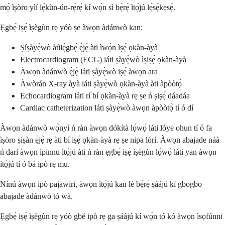
mọ̀ ìṣòro yìí lẹ́kùn-ún-rẹ́rẹ́ kí wọ́n sì bẹ̀rẹ̀ ìtọ́jú lẹ́sẹ̀kẹsẹ̀.
Ẹgbẹ́ iṣẹ́ ìṣègùn rẹ yóò ṣe àwọn àdánwò kan:
Ṣíṣàyẹ̀wò àtìlẹ̀gbẹ́ ẹ̀jẹ̀ àti ìwọ̀n ìṣẹ́ ọkàn-àyà
Electrocardiogram (ECG) láti ṣàyẹ̀wò ìṣiṣẹ́ ọkàn-àyà
Àwọn àdánwò ẹ̀jẹ̀ láti ṣàyẹ̀wò iṣẹ́ àwọn ara
Àwòrán X-ray àyà láti ṣàyẹ̀wò ọkàn-àyà àti àpòòtọ̀
Echocardiogram láti rí bí ọkàn-àyà rẹ ṣe ń ṣiṣẹ́ dáadáa
Cardiac catheterization láti ṣàyẹ̀wò àwọn àpòòtọ̀ tí ó dí
Àwọn àdánwò wọ̀nyí ń ràn àwọn dókítà lọ́wọ́ láti lóye ohun tí ó fa
ìṣòro ṣíṣàn ẹ̀jẹ̀ rẹ àti bí iṣẹ́ ọkàn-àyà rẹ ṣe nipa lórí. Àwọn abajade náà
ń darí àwọn ìpinnu ìtọ́jú àti ń ràn ẹgbẹ́ iṣẹ́ ìṣègùn lọ́wọ́ láti yan àwọn
ìtọ́jú tí ó bá ipò rẹ mu.
Nínú àwọn ipò pajawiri, àwọn ìtọ́jú kan lè bẹ̀rẹ̀ ṣáájú kí gbogbo
abajade àdánwò tó wà.
Ẹgbẹ́ iṣẹ́ ìṣègùn rẹ yóò gbé ipò rẹ ga ṣáájú kí wọ́n tó kó àwọn ìsọfúnni