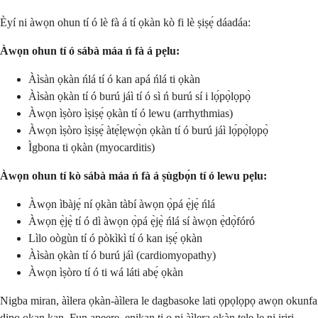
Èyí ni àwọn ohun tí ó lè fà á tí ọkàn kò fi lè ṣiṣẹ́ dáadáa:
Àwọn ohun tí ó sábà máa ń fà á pẹlu:
Àìsàn ọkàn ńlá tí ó kan apá ńlá ti ọkàn
Àìsàn ọkàn tí ó burú jáì tí ó sì ń burú sí i lọ́pọ̀lọpọ̀
Àwọn ìṣòro ìṣiṣẹ́ ọkàn tí ó lewu (arrhythmias)
Àwọn ìṣòro ìṣiṣẹ́ àtẹ́lẹwọ̀n ọkàn tí ó burú jáì lọ́pọ̀lọpọ̀
Ìgbona ti ọkàn (myocarditis)
Àwọn ohun tí kò sábà máa ń fà á ṣùgbọ́n tí ó lewu pẹlu:
Àwọn ìbàjẹ́ ní ọkàn tàbí àwọn ọ̀pá ẹ̀jẹ̀ ńlá
Àwọn ẹ̀jẹ̀ tí ó dì àwọn ọ̀pá ẹ̀jẹ̀ ńlá sí àwọn ẹ̀dọ̀fóró
Lìlo oògùn tí ó pòkìkì tí ó kan iṣẹ́ ọkàn
Àìsàn ọkàn tí ó burú jáì (cardiomyopathy)
Àwọn ìṣòro tí ó ti wá láti abẹ́ ọkàn
Nigba miran, àìlera ọkàn-àìlera le dagbasoke lati ọpọlọpọ awọn okunfa
dipo ọkan kan. Fun apẹẹrẹ, ẹnikan ti o ni àìlera ọkàn tẹlẹ le ni iriri