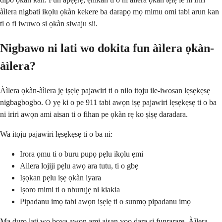
àìlera nigbati ikọlu ọkàn kekere ba darapọ mọ mimu omi tabi arun kan
ti o fi iwuwo si ọkàn siwaju sii.
Nigbawo ni lati wo dokita fun àìlera ọkàn-
àìlera?
Àìlera ọkàn-àìlera jẹ iṣẹlẹ pajawiri ti o nilo itọju ile-iwosan lẹsẹkẹsẹ
nigbagbogbo. O yẹ ki o pe 911 tabi awọn iṣẹ pajawiri lẹsẹkẹsẹ ti o ba
ni iriri awọn ami aisan ti o fihan pe ọkàn rẹ ko ṣiṣẹ daradara.
Wa itọju pajawiri lẹsẹkẹsẹ ti o ba ni:
Irora ọmu ti o buru pupọ pẹlu ikọlu ẹmi
Ailera lojiji pẹlu awọ ara tutu, ti o gbẹ
Iṣọkan pẹlu iṣẹ ọkàn iyara
Iṣoro mimi ti o nburujẹ ni kiakia
Pipadanu imọ tabi awọn iṣẹlẹ ti o sunmọ pipadanu imọ
Ma duro lati wo boya awọn ami aisan yoo dara si funrararẹ. Àìlera