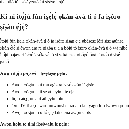
tí a nílò fún ṣíṣàyẹ̀wò àti ṣíṣètò ìtọ́jú.
Kí ni ìtọ́jú fún ìṣẹ̀lẹ̀ ọkàn-àyà tí ó fa ìṣòro
ṣíṣàn ẹ̀jẹ̀?
Ìtọ́jú fún ìṣẹ̀lẹ̀ ọkàn-àyà tí ó fa ìṣòro ṣíṣàn ẹ̀jẹ̀ gbéṣẹ̀ṣẹ̀ lórí ṣíṣe àtúnṣe
ṣíṣàn ẹ̀jẹ̀ sí àwọn ara rẹ nígbà tí a ń bójú tó ìṣòro ọkàn-àyà tí ó wà níbẹ̀.
Ìtọ́jú pajawiri bẹ̀rẹ̀ lẹ́sẹ̀kẹsẹ̀, ó sì sábà máa ní ọ̀pọ̀ ọ̀nà tí wọ́n ń ṣiṣẹ́
papọ̀.
Àwọn ìtọ́jú pajawiri lẹ́sẹ̀kẹsẹ̀ pẹ̀lú:
Awọn oògùn lati mú agbara ìṣiṣẹ́ ọkàn lágbára
Awọn oògùn lati ṣe atilẹyin titẹ ẹjẹ
Itọju atẹgun tabi atilẹyin mimi
Omi IV ti a ṣe iwọntunwọnsi daradara lati yago fun iwuwo pupọ
Awọn oògùn ti o fọ́ ẹjẹ lati dènà awọn clots
Awọn itọju to ti ni ilọsiwaju le pẹlu: