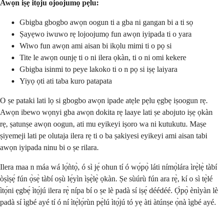
Awọn iṣẹ itọju ojoojumọ pẹlu:
Gbigba gbogbo awọn oogun ti a gba ni gangan bi a ti sọ
Ṣayẹwo iwuwo rẹ lojoojumọ fun awọn iyipada ti o yara
Wiwo fun awọn ami aisan bi ikọlu mimi ti o pọ si
Tite le awọn ounjẹ ti o ni ilera ọkàn, ti o ni omi kekere
Gbigba isinmi to peye lakoko ti o n pọ si iṣẹ laiyara
Yiyọ ọti ati taba kuro patapata
O ṣe pataki lati lọ si gbogbo awọn ipade atẹle pẹlu ẹgbẹ iṣoogun rẹ.
Awọn ibewo wọnyi gba awọn dokita rẹ laaye lati ṣe abojuto iṣẹ ọkàn
rẹ, ṣatunṣe awọn oogun, ati mu eyikeyi iṣoro wa ni kutukutu. Maṣe
ṣiyemeji lati pe olutaja ilera rẹ ti o ba ṣakiyesi eyikeyi ami aisan tabi
awọn iyipada ninu bi o ṣe rilara.
Ilera maa n máa wá lọ́ǹtọ̀, ó sì jẹ́ ohun tí ó wọ́pọ̀ láti nímọ̀lára ìrẹ̀lẹ̀ tàbí
òṣìṣẹ́ fún ọ̀sẹ̀ tàbí oṣù lẹ́yìn ìṣẹ̀lẹ̀ ọkàn. Ṣe sùúrù fún ara rẹ̀, kí o sì tẹ̀lé
ìtọ́ni ẹgbẹ́ ìtọ́jú ilera rẹ̀ nípa bí o ṣe lè padà sí iṣẹ́ déédéé. Ọ̀pọ̀ ènìyàn lè
padà sí ìgbé ayé tí ó ní ìtẹ́lọ́rùn pẹ̀lú ìtọ́jú tó yẹ àti àtúnṣe ọ̀nà ìgbé ayé.