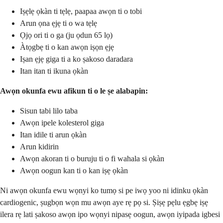
Iṣẹlẹ ọkàn ti tẹlẹ, paapaa awọn ti o tobi
Arun ọna ẹjẹ ti o wa tẹlẹ
Ọjọ ori ti o ga (ju ọdun 65 lọ)
Àtọgbẹ ti o kan awọn iṣọn ẹjẹ
Iṣan ẹjẹ giga ti a ko ṣakoso daradara
Itan itan ti ikuna ọkàn
Awọn okunfa ewu afikun ti o le ṣe alabapin:
Sisun tabi lilo taba
Awọn ipele kolesterol giga
Itan idile ti arun ọkàn
Arun kidirin
Awọn akoran ti o buruju ti o fi wahala si ọkàn
Awọn oogun kan ti o kan iṣẹ ọkàn
Ni awọn okunfa ewu wọnyi ko tumọ si pe iwọ yoo ni idinku ọkàn
cardiogenic, ṣugbọn wọn mu awọn aye rẹ pọ si. Ṣiṣẹ pẹlu ẹgbẹ iṣẹ
ilera rẹ lati ṣakoso awọn ipo wọnyi nipasẹ oogun, awọn iyipada igbesi