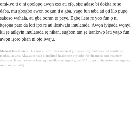
omi-iyọ ti o ni ọpọlọpọ awọn eso ati ẹfọ, ṣiṣe adaṣe bi dokita rẹ ṣe
daba, mu gbogbo awọn oogun ti a gba, yago fun taba ati ọti lilo pupọ,
ṣakoso wahala, ati gba oorun to peye. Ẹgbẹ ilera rẹ yoo fun ọ ni
itọsọna pato da lori ipo rẹ ati ilọsiwaju imularada. Awọn iyipada wọnyi
kii ṣe atilẹyin imularada rẹ nikan, ṣugbọn tun ṣe iranlọwọ lati yago fun
awọn iṣoro ọkan ni ojo iwaju.
Medical Disclaimer:
This article is for informational purposes only and does not constitute
medical advice. Always consult a qualified healthcare provider for diagnosis and treatment
decisions. If you are experiencing a medical emergency, call 911 or go to the nearest emergency
room immediately.